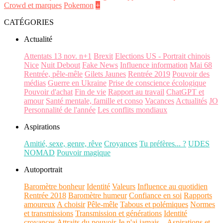
Crowd et marques
Pokemon
+
CATÉGORIES
Actualité
Attentats 13 nov. n+1
Brexit
Elections US - Portrait chinois
Nice
Nuit Debout
Fake News
Influence information
Mai 68
Rentrée, pêle-mêle
Gilets Jaunes
Rentrée 2019
Pouvoir des
médias
Guerre en Ukraine
Prise de conscience écologique
Pouvoir d'achat
Fin de vie
Rapport au travail
ChatGPT et
amour
Santé mentale, famille et conso
Vacances
Actualités
JO
Personnalité de l'année
Les conflits mondiaux
Aspirations
Amitié, sexe, genre, rêve
Croyances
Tu préfères... ?
UDES
NOMAD
Pouvoir magique
Autoportrait
Baromètre bonheur
Identité
Valeurs
Influence au quotidien
Rentrée 2018
Baromètre humeur
Confiance en soi
Rapports
amoureux
A choisir
Pêle-mêle
Tabous et polémiques
Normes
et transmissions
Transmission et générations
Identité
croyances
Attraits du pouvoir
Je n'ai jamais...
Aspirations et