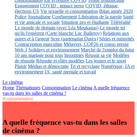
consommation
Eté et rentrée COVID
Tenue républicaine
Engagement
COVID : impact perso
COVID, éthique,
élections US
Vie sexuelle et consommation
Bilan année 2020
Police
Journalisme
Confinement
Libération de la parole
Santé
et vie amicale et sociale
Situation pro et étudiante
Téléréalité
Le monde de demain (avec Léa Moukanas)
Le monde tel
qu'ils l'espèrent (Carte blanche Luc Balleroy)
Relations aux
autres et à l'argent
Sexe (partenariat Durex)
Séries et minorités
Contraception masculine
Métavers, COP26 et conso presse
Web 3
Solidays et environnement
Marché de l'emploi du futur
10 ans mariage pour tous
Insomnies
Réussir sa vie
Modèles
de réussite
Réussite et rôles modèles
Les jeunes et le sport
Plaisir
Médias et démocratie
Tri et recyclage
Numérique, IA et
environnement
IA, santé mentale et travail
Le cinéma
Home
Thématiques
Consommation
Le cinéma
A quelle fréquence
vas-tu dans les salles de cinéma ?
#consommation
A quelle fréquence vas-tu dans les salles
de cinéma ?