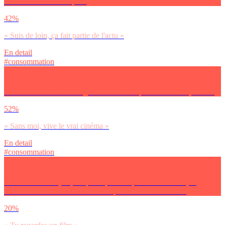
Le festival de Cannes, tu :
42%
« Suis de loin, ça fait partie de l'actu »
En detail
#consommation
C’est d’actualité : l’intelligence artificielle qui fait des films, tu dis :
52%
« Sans moi, vive le vrai cinéma »
En detail
#consommation
Si tu as un écran (TV, téléphone, tablette, voire de cinéma) et
environ deux heures devant toi… que choisis-tu de faire ?
20%