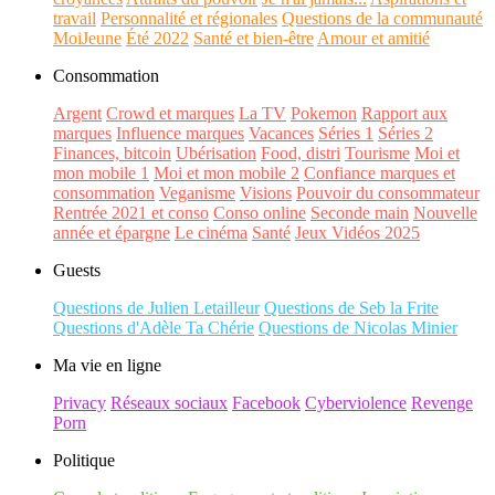
travail
Personnalité et régionales
Questions de la communauté
MoiJeune
Été 2022
Santé et bien-être
Amour et amitié
Consommation
Argent
Crowd et marques
La TV
Pokemon
Rapport aux
marques
Influence marques
Vacances
Séries 1
Séries 2
Finances, bitcoin
Ubérisation
Food, distri
Tourisme
Moi et
mon mobile 1
Moi et mon mobile 2
Confiance marques et
consommation
Veganisme
Visions
Pouvoir du consommateur
Rentrée 2021 et conso
Conso online
Seconde main
Nouvelle
année et épargne
Le cinéma
Santé
Jeux Vidéos 2025
Guests
Questions de Julien Letailleur
Questions de Seb la Frite
Questions d'Adèle Ta Chérie
Questions de Nicolas Minier
Ma vie en ligne
Privacy
Réseaux sociaux
Facebook
Cyberviolence
Revenge
Porn
Politique