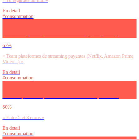
« Tu regardes un film »
En detail
#consommation
De manière générale, si tu veux voir un film, tu es plutôt…
67%
« Team plateformes de streaming payantes (Netflix, Amazon Prime
Vidéo...) »
En detail
#consommation
Combien paierais-tu pour voir un film au ciné aujourd’hui ?
50%
« Entre 5 et 8 euros »
En detail
#consommation