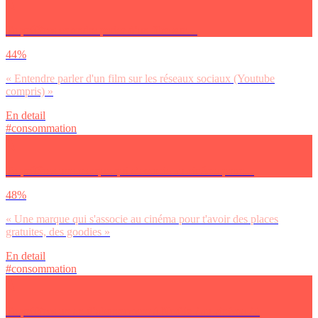
Tu préfères entendre parler d’un film sur…
44%
« Entendre parler d'un film sur les réseaux sociaux (Youtube
compris) »
En detail
#consommation
Tu préfères une marque qui s’associe au cinéma pour…
48%
« Une marque qui s'associe au cinéma pour t'avoir des places
gratuites, des goodies »
En detail
#consommation
Tu préfères un an d’abonnement à Netflix / au cinéma / à