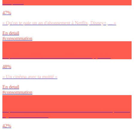
M6+,TF1+
47%
« Qu'on te paie un an d'abonnement à Netflix, Disney+, ... »
En detail
#consommation
Tu préfères un cinéma avec ta moitié / entre ami(e)s / solo
48%
« Un cinéma avec ta moitié »
En detail
#consommation
Tu préfères aller dans un cinéma « UGC/Gaumont » / indépendant /
regarder un film chez toi
42%