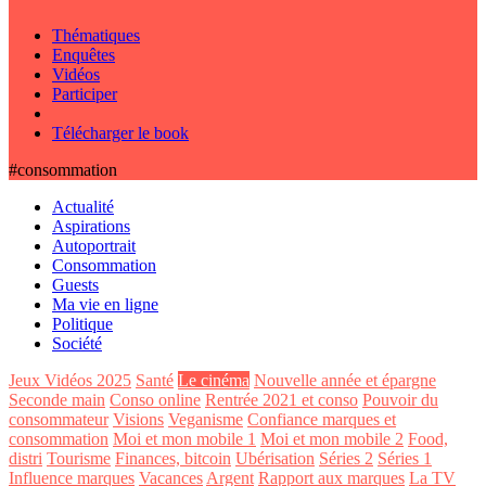
Thématiques
Enquêtes
Vidéos
Participer
Télécharger le book
#consommation
Actualité
Aspirations
Autoportrait
Consommation
Guests
Ma vie en ligne
Politique
Société
Jeux Vidéos 2025
Santé
Le cinéma
Nouvelle année et épargne
Seconde main
Conso online
Rentrée 2021 et conso
Pouvoir du
consommateur
Visions
Veganisme
Confiance marques et
consommation
Moi et mon mobile 1
Moi et mon mobile 2
Food,
distri
Tourisme
Finances, bitcoin
Ubérisation
Séries 2
Séries 1
Influence marques
Vacances
Argent
Rapport aux marques
La TV