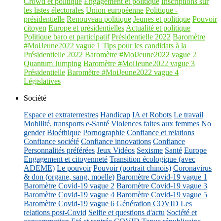
Crowd et politique
Engagement et politique
Inscriptions sur
les listes électorales
Union européenne
Politique -
présidentielle
Renouveau politique
Jeunes et politique
Pouvoir
citoyen
Europe et présidentielles
Actualité et politique
Politique baro et participatif
Présidentielle 2022
Baromètre
#MoiJeune2022 vague 1
Tips pour les candidats à la
Présidentielle 2022
Baromètre #MoiJeune2022 vague 2
Quantum Jumping
Baromètre #MoiJeune2022 vague 3
Présidentielle
Baromètre #MoiJeune2022 vague 4
Législatives
Société
Espace et extraterrestres
Handicap
IA et Robots
Le travail
Mobilité, transports
e-Santé
Violences faites aux femmes
No
gender
Bioéthique
Pornographie
Confiance et relations
Confiance société
Confiance innovations
Confiance
Personnalités préférées
Jeux Vidéos
Sexisme
Santé
Europe
Engagement et citoyenneté
Transition écologique (avec
ADEME)
Le pouvoir
Pouvoir (portrait chinois)
Coronavirus
& don (organe, sang, moelle)
Baromètre Covid-19 vague 1
Baromètre Covid-19 vague 2
Baromètre Covid-19 vague 3
Baromètre Covid-19 vague 4
Baromètre Covid-19 vague 5
Baromètre Covid-19 vague 6
Génération COVID
Les
relations post-Covid
Selfie et questions d'actu
Société et