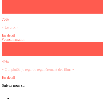
Pourquoi tu vas moins d’une fois par mois au cinéma ?
70%
« Le prix »
En detail
#consommation
Te considères-tu comme un cinéphile ?
49%
« Oui plutôt, je regarde régulièrement des films »
En detail
Suivez-nous sur