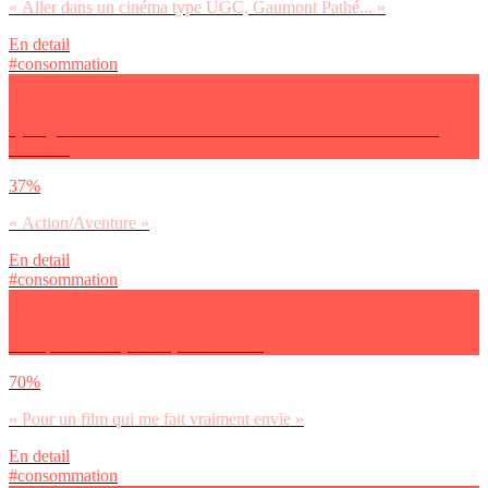
« Aller dans un cinéma type UGC, Gaumont Pathé... »
En detail
#consommation
Quel genre de film te fait vraiment vibrer et te motive à aller au
cinéma ?
37%
« Action/Aventure »
En detail
#consommation
Pourquoi tu vas (encore) au cinéma ?
70%
« Pour un film qui me fait vraiment envie »
En detail
#consommation