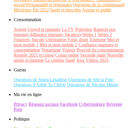
travail
Personnalité et régionales
Questions de la communauté
MoiJeune
Été 2022
Santé et bien-être
Amour et amitié
Consommation
Argent
Crowd et marques
La TV
Pokemon
Rapport aux
marques
Influence marques
Vacances
Séries 1
Séries 2
Finances, bitcoin
Ubérisation
Food, distri
Tourisme
Moi et
mon mobile 1
Moi et mon mobile 2
Confiance marques et
consommation
Veganisme
Visions
Pouvoir du consommateur
Rentrée 2021 et conso
Conso online
Seconde main
Nouvelle
année et épargne
Le cinéma
Santé
Jeux Vidéos 2025
Guests
Questions de Julien Letailleur
Questions de Seb la Frite
Questions d'Adèle Ta Chérie
Questions de Nicolas Minier
Ma vie en ligne
Privacy
Réseaux sociaux
Facebook
Cyberviolence
Revenge
Porn
Politique