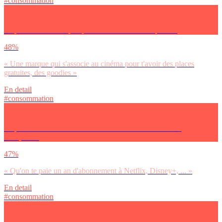
#consommation
Tu préfères une marque qui s’associe au cinéma pour…
48%
« Une marque qui s'associe au cinéma pour t'avoir des places
gratuites, des goodies »
En detail
#consommation
Tu préfères un an d’abonnement à Netflix / au cinéma / à
M6+,TF1+
47%
« Qu'on te paie un an d'abonnement à Netflix, Disney+, ... »
En detail
#consommation