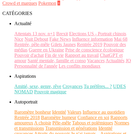
Crowd et marques
Pokemon
+
CATÉGORIES
Actualité
Attentats 13 nov. n+1
Brexit
Elections US - Portrait chinois
Nice
Nuit Debout
Fake News
Influence information
Mai 68
Rentrée, pêle-mêle
Gilets Jaunes
Rentrée 2019
Pouvoir des
médias
Guerre en Ukraine
Prise de conscience écologique
Pouvoir d'achat
Fin de vie
Rapport au travail
ChatGPT et
amour
Santé mentale, famille et conso
Vacances
Actualités
JO
Personnalité de l'année
Les conflits mondiaux
Aspirations
Amitié, sexe, genre, rêve
Croyances
Tu préfères... ?
UDES
NOMAD
Pouvoir magique
Autoportrait
Baromètre bonheur
Identité
Valeurs
Influence au quotidien
Rentrée 2018
Baromètre humeur
Confiance en soi
Rapports
amoureux
A choisir
Pêle-mêle
Tabous et polémiques
Normes
et transmissions
Transmission et générations
Identité
croyances
Attraits du pouvoir
Je n'ai jamais...
Aspirations et