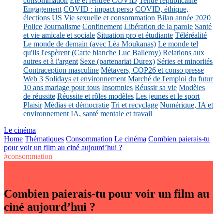
consommation
Eté et rentrée COVID
Tenue républicaine
Engagement
COVID : impact perso
COVID, éthique,
élections US
Vie sexuelle et consommation
Bilan année 2020
Police
Journalisme
Confinement
Libération de la parole
Santé
et vie amicale et sociale
Situation pro et étudiante
Téléréalité
Le monde de demain (avec Léa Moukanas)
Le monde tel
qu'ils l'espèrent (Carte blanche Luc Balleroy)
Relations aux
autres et à l'argent
Sexe (partenariat Durex)
Séries et minorités
Contraception masculine
Métavers, COP26 et conso presse
Web 3
Solidays et environnement
Marché de l'emploi du futur
10 ans mariage pour tous
Insomnies
Réussir sa vie
Modèles
de réussite
Réussite et rôles modèles
Les jeunes et le sport
Plaisir
Médias et démocratie
Tri et recyclage
Numérique, IA et
environnement
IA, santé mentale et travail
Le cinéma
Home
Thématiques
Consommation
Le cinéma
Combien paierais-tu
pour voir un film au ciné aujourd’hui ?
#consommation
Combien paierais-tu pour voir un film au
ciné aujourd’hui ?