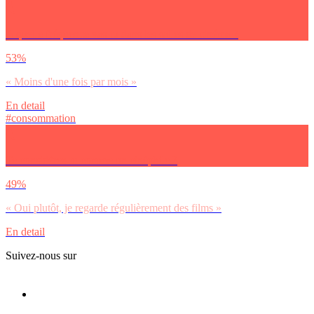
A quelle fréquence vas-tu dans les salles de cinéma ?
53%
« Moins d'une fois par mois »
En detail
#consommation
Te considères-tu comme un cinéphile ?
49%
« Oui plutôt, je regarde régulièrement des films »
En detail
Suivez-nous sur