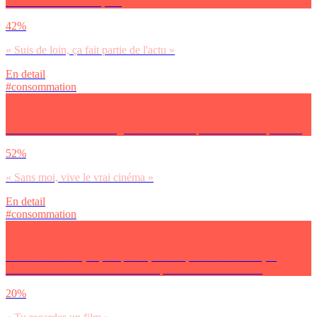
Le festival de Cannes, tu :
42%
« Suis de loin, ça fait partie de l'actu »
En detail
#consommation
C’est d’actualité : l’intelligence artificielle qui fait des films, tu dis :
52%
« Sans moi, vive le vrai cinéma »
En detail
#consommation
Si tu as un écran (TV, téléphone, tablette, voire de cinéma) et
environ deux heures devant toi… que choisis-tu de faire ?
20%