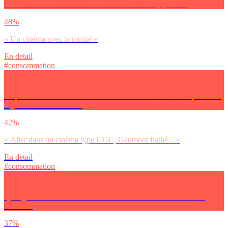
Tu préfères un cinéma avec ta moitié / entre ami(e)s / solo
48%
« Un cinéma avec ta moitié »
En detail
#consommation
Tu préfères aller dans un cinéma « UGC/Gaumont » / indépendant /
regarder un film chez toi
42%
« Aller dans un cinéma type UGC, Gaumont Pathé... »
En detail
#consommation
Quel genre de film te fait vraiment vibrer et te motive à aller au
cinéma ?
37%