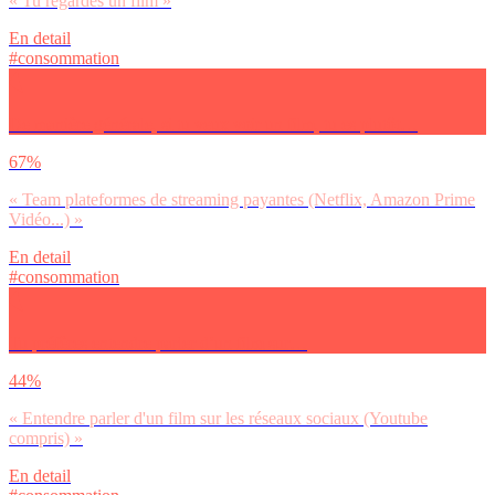
« Tu regardes un film »
En detail
#consommation
De manière générale, si tu veux voir un film, tu es plutôt…
67%
« Team plateformes de streaming payantes (Netflix, Amazon Prime
Vidéo...) »
En detail
#consommation
Tu préfères entendre parler d’un film sur…
44%
« Entendre parler d'un film sur les réseaux sociaux (Youtube
compris) »
En detail