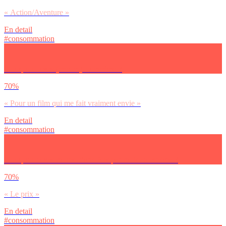
« Action/Aventure »
En detail
#consommation
Pourquoi tu vas (encore) au cinéma ?
70%
« Pour un film qui me fait vraiment envie »
En detail
#consommation
Pourquoi tu vas moins d’une fois par mois au cinéma ?
70%
« Le prix »
En detail
#consommation