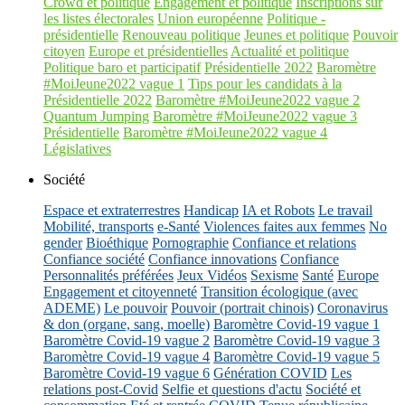
Crowd et politique
Engagement et politique
Inscriptions sur
les listes électorales
Union européenne
Politique -
présidentielle
Renouveau politique
Jeunes et politique
Pouvoir
citoyen
Europe et présidentielles
Actualité et politique
Politique baro et participatif
Présidentielle 2022
Baromètre
#MoiJeune2022 vague 1
Tips pour les candidats à la
Présidentielle 2022
Baromètre #MoiJeune2022 vague 2
Quantum Jumping
Baromètre #MoiJeune2022 vague 3
Présidentielle
Baromètre #MoiJeune2022 vague 4
Législatives
Société
Espace et extraterrestres
Handicap
IA et Robots
Le travail
Mobilité, transports
e-Santé
Violences faites aux femmes
No
gender
Bioéthique
Pornographie
Confiance et relations
Confiance société
Confiance innovations
Confiance
Personnalités préférées
Jeux Vidéos
Sexisme
Santé
Europe
Engagement et citoyenneté
Transition écologique (avec
ADEME)
Le pouvoir
Pouvoir (portrait chinois)
Coronavirus
& don (organe, sang, moelle)
Baromètre Covid-19 vague 1
Baromètre Covid-19 vague 2
Baromètre Covid-19 vague 3
Baromètre Covid-19 vague 4
Baromètre Covid-19 vague 5
Baromètre Covid-19 vague 6
Génération COVID
Les
relations post-Covid
Selfie et questions d'actu
Société et