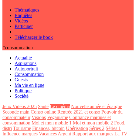
Thématiques
Enquêtes
Vidéos
Participer
Télécharger le book
#consommation
Actualité
Aspirations
Autoportrait
Consommation
Guests
Ma vie en ligne
Politique
Société
Jeux Vidéos 2025
Santé
Le cinéma
Nouvelle année et épargne
Seconde main
Conso online
Rentrée 2021 et conso
Pouvoir du
consommateur
Visions
Veganisme
Confiance marques et
consommation
Moi et mon mobile 1
Moi et mon mobile 2
Food,
distri
Tourisme
Finances, bitcoin
Ubérisation
Séries 2
Séries 1
Influence marques
Vacances
Argent
Rapport aux marques
La TV