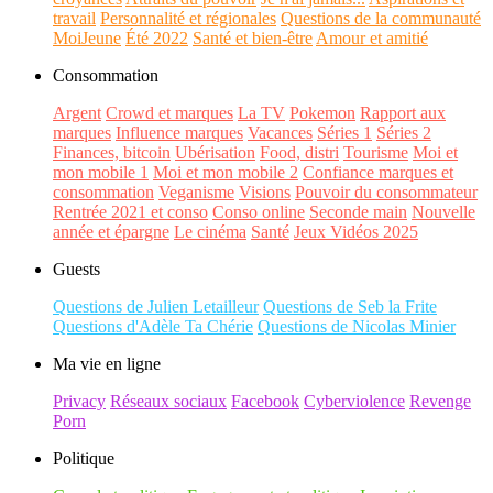
travail
Personnalité et régionales
Questions de la communauté
MoiJeune
Été 2022
Santé et bien-être
Amour et amitié
Consommation
Argent
Crowd et marques
La TV
Pokemon
Rapport aux
marques
Influence marques
Vacances
Séries 1
Séries 2
Finances, bitcoin
Ubérisation
Food, distri
Tourisme
Moi et
mon mobile 1
Moi et mon mobile 2
Confiance marques et
consommation
Veganisme
Visions
Pouvoir du consommateur
Rentrée 2021 et conso
Conso online
Seconde main
Nouvelle
année et épargne
Le cinéma
Santé
Jeux Vidéos 2025
Guests
Questions de Julien Letailleur
Questions de Seb la Frite
Questions d'Adèle Ta Chérie
Questions de Nicolas Minier
Ma vie en ligne
Privacy
Réseaux sociaux
Facebook
Cyberviolence
Revenge
Porn
Politique