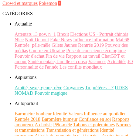
Crowd et marques
Pokemon
+
CATÉGORIES
Actualité
Attentats 13 nov. n+1
Brexit
Elections US - Portrait chinois
Nice
Nuit Debout
Fake News
Influence information
Mai 68
Rentrée, pêle-mêle
Gilets Jaunes
Rentrée 2019
Pouvoir des
médias
Guerre en Ukraine
Prise de conscience écologique
Pouvoir d'achat
Fin de vie
Rapport au travail
ChatGPT et
amour
Santé mentale, famille et conso
Vacances
Actualités
JO
Personnalité de l'année
Les conflits mondiaux
Aspirations
Amitié, sexe, genre, rêve
Croyances
Tu préfères... ?
UDES
NOMAD
Pouvoir magique
Autoportrait
Baromètre bonheur
Identité
Valeurs
Influence au quotidien
Rentrée 2018
Baromètre humeur
Confiance en soi
Rapports
amoureux
A choisir
Pêle-mêle
Tabous et polémiques
Normes
et transmissions
Transmission et générations
Identité
croyances
Attraits du pouvoir
Je n'ai jamais...
Aspirations et