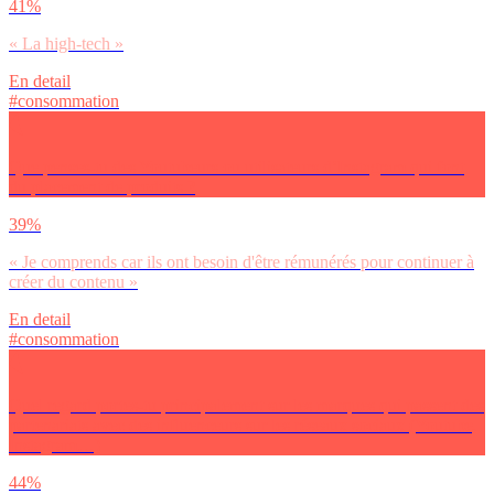
41%
« La high-tech »
En detail
#consommation
Que penses-tu des Youtubeurs ou utilisateurs d’Instagram qui font
du placement de produits ?
39%
« Je comprends car ils ont besoin d'être rémunérés pour continuer à
créer du contenu »
En detail
#consommation
Quel regard portes-tu principalement sur les marques qui passent des
partenariats avec des influenceurs sur les réseaux sociaux (Youtube,
Instagram…)
44%