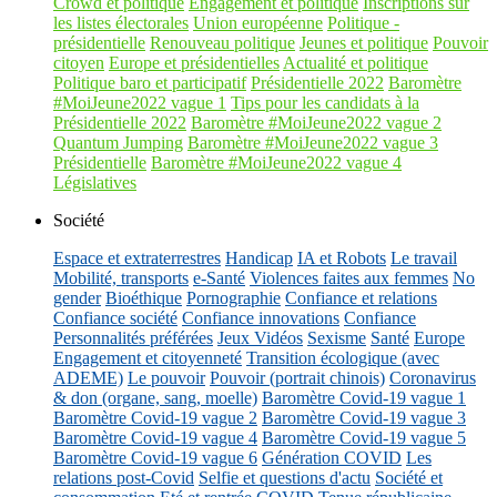
Crowd et politique
Engagement et politique
Inscriptions sur
les listes électorales
Union européenne
Politique -
présidentielle
Renouveau politique
Jeunes et politique
Pouvoir
citoyen
Europe et présidentielles
Actualité et politique
Politique baro et participatif
Présidentielle 2022
Baromètre
#MoiJeune2022 vague 1
Tips pour les candidats à la
Présidentielle 2022
Baromètre #MoiJeune2022 vague 2
Quantum Jumping
Baromètre #MoiJeune2022 vague 3
Présidentielle
Baromètre #MoiJeune2022 vague 4
Législatives
Société
Espace et extraterrestres
Handicap
IA et Robots
Le travail
Mobilité, transports
e-Santé
Violences faites aux femmes
No
gender
Bioéthique
Pornographie
Confiance et relations
Confiance société
Confiance innovations
Confiance
Personnalités préférées
Jeux Vidéos
Sexisme
Santé
Europe
Engagement et citoyenneté
Transition écologique (avec
ADEME)
Le pouvoir
Pouvoir (portrait chinois)
Coronavirus
& don (organe, sang, moelle)
Baromètre Covid-19 vague 1
Baromètre Covid-19 vague 2
Baromètre Covid-19 vague 3
Baromètre Covid-19 vague 4
Baromètre Covid-19 vague 5
Baromètre Covid-19 vague 6
Génération COVID
Les
relations post-Covid
Selfie et questions d'actu
Société et