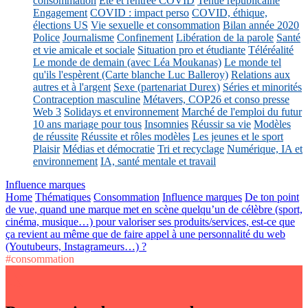
consommation
Eté et rentrée COVID
Tenue républicaine
Engagement
COVID : impact perso
COVID, éthique,
élections US
Vie sexuelle et consommation
Bilan année 2020
Police
Journalisme
Confinement
Libération de la parole
Santé
et vie amicale et sociale
Situation pro et étudiante
Téléréalité
Le monde de demain (avec Léa Moukanas)
Le monde tel
qu'ils l'espèrent (Carte blanche Luc Balleroy)
Relations aux
autres et à l'argent
Sexe (partenariat Durex)
Séries et minorités
Contraception masculine
Métavers, COP26 et conso presse
Web 3
Solidays et environnement
Marché de l'emploi du futur
10 ans mariage pour tous
Insomnies
Réussir sa vie
Modèles
de réussite
Réussite et rôles modèles
Les jeunes et le sport
Plaisir
Médias et démocratie
Tri et recyclage
Numérique, IA et
environnement
IA, santé mentale et travail
Influence marques
Home
Thématiques
Consommation
Influence marques
De ton point
de vue, quand une marque met en scène quelqu’un de célèbre (sport,
cinéma, musique…) pour valoriser ses produits/services, est-ce que
ça revient au même que de faire appel à une personnalité du web
(Youtubeurs, Instagrameurs…) ?
#consommation