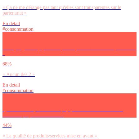
« Ça ne me dérange pas tant qu'elles sont transparentes sur le
partenariat »
En detail
#consommation
De façon générale, qu’est-ce qui a le plus souvent de l’impact sur toi
?
68%
« Aucun des 2 »
En detail
#consommation
Quand une marque communique, quels éléments t’influencent,
même un peu, dans tes achats ?
44%
« La qualité de produits/services mise en avant »