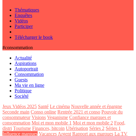
Thématiques
Enquêtes
Vidéos
Participer
Télécharger le book
#consommation
Actualité
Aspirations
Autoportrait
Consommation
Guests
Ma vie en ligne
Politique
Société
Jeux Vidéos 2025
Santé
Le cinéma
Nouvelle année et épargne
Seconde main
Conso online
Rentrée 2021 et conso
Pouvoir du
consommateur
Visions
Veganisme
Confiance marques et
consommation
Moi et mon mobile 1
Moi et mon mobile 2
Food,
distri
Tourisme
Finances, bitcoin
Ubérisation
Séries 2
Séries 1
Influence marques
Vacances
Argent
Rapport aux marques
La TV