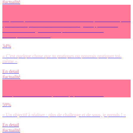
#actualité
De plus en plus d’étudiants refusent de travailler pour des entreprises
qui n’en font pas assez en matière d’écologie et appellent à un
sursaut face à l’urgence climatique. Ils se nomment les
« bifurqueurs ». Pour toi :
34%
« C'est quelque chose que tu pratiques ou pourrais pratiquer toi-
même »
En detail
#actualité
Grimper dans la hiérarchie, tu vois ça plutôt comme…
59%
« Un objectif à réaliser : plus de challenge et de sous, je prends ! »
En detail
#actualité