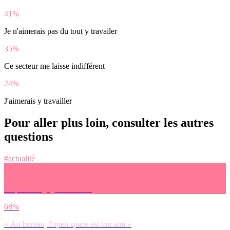
41%
Je n'aimerais pas du tout y travailer
35%
Ce secteur me laisse indifférent
24%
J'aimerais y travailler
Pour aller plus loin, consulter les autres
questions
#actualité
Tu préfères gagner ta vie…
68%
« Au bureau, l'open space est ton ami »