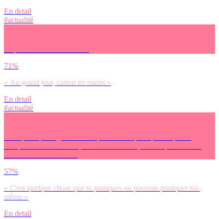
En detail
#actualité
Tu préfères démissionner…
71%
« Au grand jour, carton en mains »
En detail
#actualité
Le « quiet quitting » vise à ne pas en faire plus que ce qui est
indiqué dans la fiche de poste de son travail, afin de préserver sa
santé mentale. Pour toi :
57%
« C'est quelque chose que tu pratiques ou pourrais pratiquer toi-
même »
En detail