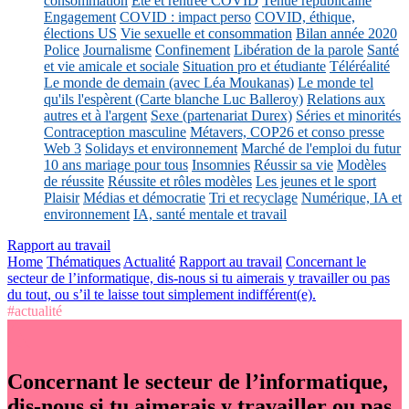
consommation
Eté et rentrée COVID
Tenue républicaine
Engagement
COVID : impact perso
COVID, éthique,
élections US
Vie sexuelle et consommation
Bilan année 2020
Police
Journalisme
Confinement
Libération de la parole
Santé
et vie amicale et sociale
Situation pro et étudiante
Téléréalité
Le monde de demain (avec Léa Moukanas)
Le monde tel
qu'ils l'espèrent (Carte blanche Luc Balleroy)
Relations aux
autres et à l'argent
Sexe (partenariat Durex)
Séries et minorités
Contraception masculine
Métavers, COP26 et conso presse
Web 3
Solidays et environnement
Marché de l'emploi du futur
10 ans mariage pour tous
Insomnies
Réussir sa vie
Modèles
de réussite
Réussite et rôles modèles
Les jeunes et le sport
Plaisir
Médias et démocratie
Tri et recyclage
Numérique, IA et
environnement
IA, santé mentale et travail
Rapport au travail
Home
Thématiques
Actualité
Rapport au travail
Concernant le
secteur de l’informatique, dis-nous si tu aimerais y travailler ou pas
du tout, ou s’il te laisse tout simplement indifférent(e).
#actualité
Concernant le secteur de l’informatique,
dis-nous si tu aimerais y travailler ou pas