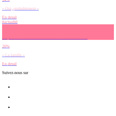
« Oui, probablement »
En detail
#actualité
Tu penses trouver le sens de ta vie avant tout dans…
26%
« La famille »
En detail
Suivez-nous sur