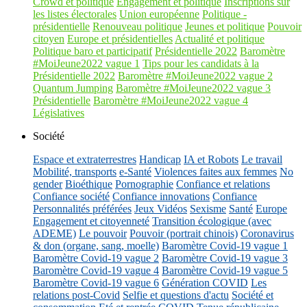
Crowd et politique
Engagement et politique
Inscriptions sur
les listes électorales
Union européenne
Politique -
présidentielle
Renouveau politique
Jeunes et politique
Pouvoir
citoyen
Europe et présidentielles
Actualité et politique
Politique baro et participatif
Présidentielle 2022
Baromètre
#MoiJeune2022 vague 1
Tips pour les candidats à la
Présidentielle 2022
Baromètre #MoiJeune2022 vague 2
Quantum Jumping
Baromètre #MoiJeune2022 vague 3
Présidentielle
Baromètre #MoiJeune2022 vague 4
Législatives
Société
Espace et extraterrestres
Handicap
IA et Robots
Le travail
Mobilité, transports
e-Santé
Violences faites aux femmes
No
gender
Bioéthique
Pornographie
Confiance et relations
Confiance société
Confiance innovations
Confiance
Personnalités préférées
Jeux Vidéos
Sexisme
Santé
Europe
Engagement et citoyenneté
Transition écologique (avec
ADEME)
Le pouvoir
Pouvoir (portrait chinois)
Coronavirus
& don (organe, sang, moelle)
Baromètre Covid-19 vague 1
Baromètre Covid-19 vague 2
Baromètre Covid-19 vague 3
Baromètre Covid-19 vague 4
Baromètre Covid-19 vague 5
Baromètre Covid-19 vague 6
Génération COVID
Les
relations post-Covid
Selfie et questions d'actu
Société et