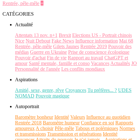
Rentrée, pêle-mêle
+
CATÉGORIES
Actualité
Attentats 13 nov. n+1
Brexit
Elections US - Portrait chinois
Nice
Nuit Debout
Fake News
Influence information
Mai 68
Rentrée, pêle-mêle
Gilets Jaunes
Rentrée 2019
Pouvoir des
médias
Guerre en Ukraine
Prise de conscience écologique
Pouvoir d'achat
Fin de vie
Rapport au travail
ChatGPT et
amour
Santé mentale, famille et conso
Vacances
Actualités
JO
Personnalité de l'année
Les conflits mondiaux
Aspirations
Amitié, sexe, genre, rêve
Croyances
Tu préfères... ?
UDES
NOMAD
Pouvoir magique
Autoportrait
Baromètre bonheur
Identité
Valeurs
Influence au quotidien
Rentrée 2018
Baromètre humeur
Confiance en soi
Rapports
amoureux
A choisir
Pêle-mêle
Tabous et polémiques
Normes
et transmissions
Transmission et générations
Identité
croyances
Attraits du pouvoir
Je n'ai jamais...
Aspirations et