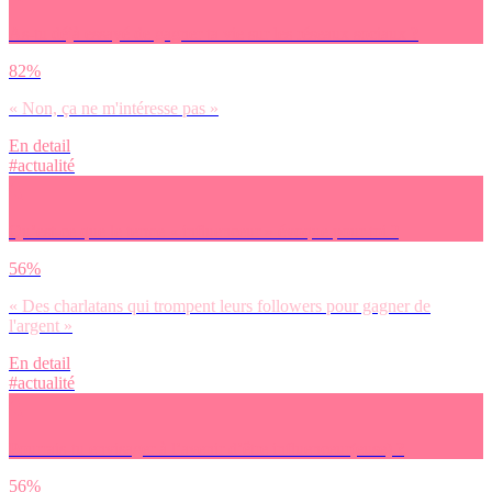
As-tu déjà essayé de gagner ta vie sur les réseaux sociaux ?
82%
« Non, ça ne m'intéresse pas »
En detail
#actualité
Qu’est-ce que le terme « influenceur » évoque pour toi ?
56%
« Des charlatans qui trompent leurs followers pour gagner de
l'argent »
En detail
#actualité
Pourrais-tu envisager à l’avenir d’être influenceur(euse) ?
56%