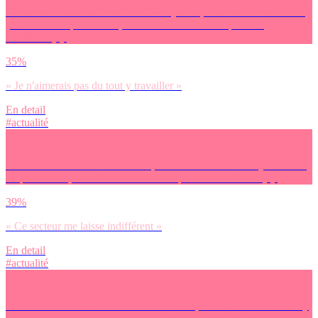
Concernant le secteur du droit / de la justice, dis-nous si tu aimerais
y travailler ou pas du tout, ou s’il te laisse tout simplement
indifférent(e).
35%
« Je n'aimerais pas du tout y travailler »
En detail
#actualité
Concernant le secteur de la santé, dis-nous si tu aimerais y travailler
ou pas du tout, ou s’il te laisse tout simplement indifférent(e).
39%
« Ce secteur me laisse indifférent »
En detail
#actualité
Concernant le secteur de la mode / du luxe, dis-nous si tu aimerais y