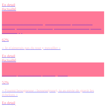
En detail
#actualité
Concernant le secteur de la grande distribution, dis-nous si tu
aimerais y travailler ou pas du tout, ou s’il te laisse tout simplement
indifférent(e).
62%
« Je n'aimerais pas du tout y travailler »
En detail
#actualité
Au travail, tu es / tu serais plutôt du genre…
52%
« Fourmi besogneuse : bosseur(euse), tu as envie de gravir les
échelons »
En detail