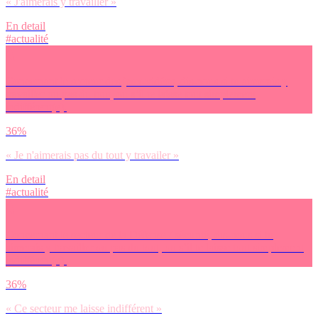
« J'aimerais y travailler »
En detail
#actualité
Concernant le secteur des jeux-vidéos, dis-nous si tu aimerais y
travailler ou pas du tout, ou s’il te laisse tout simplement
indifférent(e).
36%
« Je n'aimerais pas du tout y travailer »
En detail
#actualité
Concernant le secteur de la Défense / sécurité, dis-nous si tu
aimerais y travailler ou pas du tout, ou s’il te laisse tout simplement
indifférent(e).
36%
« Ce secteur me laisse indifférent »