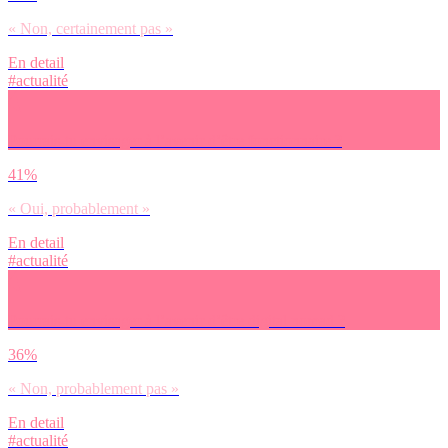
« Non, certainement pas »
En detail
#actualité
Pourrais-tu envisager à l’avenir d’être fonctionnaire ?
41%
« Oui, probablement »
En detail
#actualité
Pourrais-tu envisager à l’avenir d’être digital nomad ?
36%
« Non, probablement pas »
En detail
#actualité