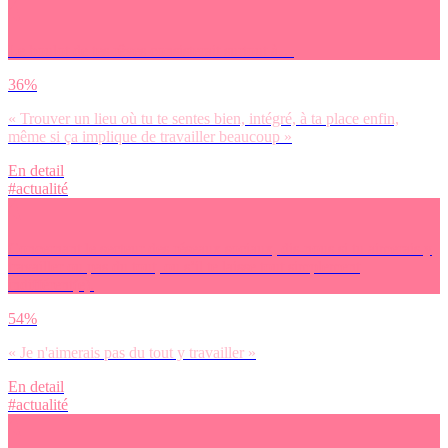
Le boulot de tes rêves consisterait surtout à…
36%
« Trouver un lieu où tu te sentes bien, intégré, à ta place enfin,
même si ça implique de travailler beaucoup »
En detail
#actualité
Concernant le secteur des réseaux sociaux, dis-nous si tu aimerais y
travailler ou pas du tout, ou s’il te laisse tout simplement
indifférent(e).
54%
« Je n'aimerais pas du tout y travailler »
En detail
#actualité