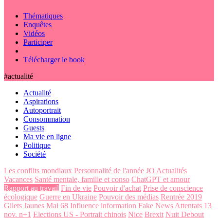
Thématiques
Enquêtes
Vidéos
Participer
Télécharger le book
#actualité
Actualité
Aspirations
Autoportrait
Consommation
Guests
Ma vie en ligne
Politique
Société
Les conflits mondiaux
Personnalité de l'année
JO
Actualités
Vacances
Santé mentale, famille et conso
ChatGPT et amour
Rapport au travail
Fin de vie
Pouvoir d'achat
Prise de conscience
écologique
Guerre en Ukraine
Pouvoir des médias
Rentrée 2019
Gilets Jaunes
Mai 68
Influence information
Fake News
Attentats 13
nov. n+1
Elections US - Portrait chinois
Nice
Brexit
Nuit Debout