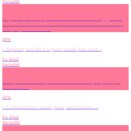
#actualité
De plus en plus d’entreprises mettent en avant leurs engagements
environnementaux et/ou sociétaux. Dans le cadre d’une recherche
d’emploi, pour toi c’est …
49%
« Important, sans être LA grosse priorité pour autant »
En detail
#actualité
Pour qu’une offre d’emploi retienne ton attention, tes principaux
critères sont…
66%
« La rémunération : salaire, prime, intéressement... »
En detail
#actualité