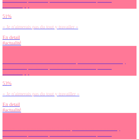
travailler ou pas du tout, ou s’il te laisse tout simplement
indifférent(e).
51%
« Je n'aimerais pas du tout y travailer »
En detail
#actualité
Concernant le secteur de l’automobile, dis-nous si tu aimerais y
travailler ou pas du tout, ou s’il te laisse tout simplement
indifférent(e).
53%
« Je n'aimerais pas du tout y travailler »
En detail
#actualité
Concernant le secteur de la finance, dis-nous si tu aimerais y
travailler ou pas du tout, ou s’il te laisse tout simplement