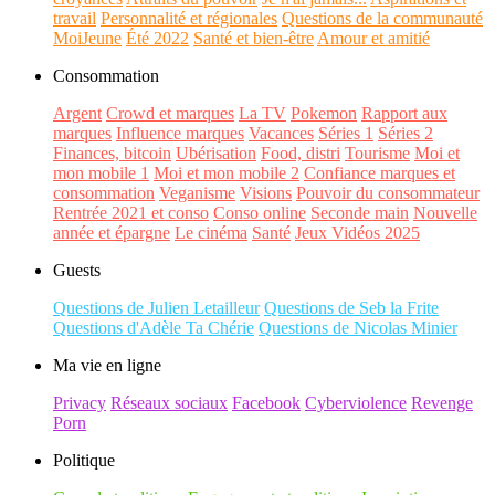
travail
Personnalité et régionales
Questions de la communauté
MoiJeune
Été 2022
Santé et bien-être
Amour et amitié
Consommation
Argent
Crowd et marques
La TV
Pokemon
Rapport aux
marques
Influence marques
Vacances
Séries 1
Séries 2
Finances, bitcoin
Ubérisation
Food, distri
Tourisme
Moi et
mon mobile 1
Moi et mon mobile 2
Confiance marques et
consommation
Veganisme
Visions
Pouvoir du consommateur
Rentrée 2021 et conso
Conso online
Seconde main
Nouvelle
année et épargne
Le cinéma
Santé
Jeux Vidéos 2025
Guests
Questions de Julien Letailleur
Questions de Seb la Frite
Questions d'Adèle Ta Chérie
Questions de Nicolas Minier
Ma vie en ligne
Privacy
Réseaux sociaux
Facebook
Cyberviolence
Revenge
Porn
Politique