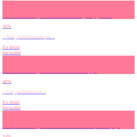
Pourrais-tu envisager à l’avenir d’être dirigeant(e), boss ?
36%
« Non, probablement pas »
En detail
#actualité
Pourrais-tu envisager à l’avenir d’être salarié(e) ?
48%
« Oui, probablement »
En detail
#actualité
Pourrais-tu envisager à l’avenir d’être auto-entrepreneur(se) ?
34%