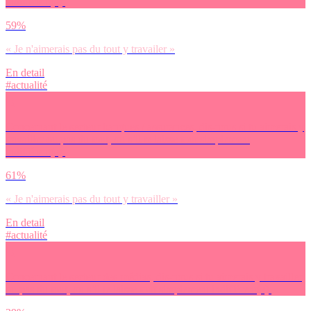
indifférent(e).
59%
« Je n'aimerais pas du tout y travailer »
En detail
#actualité
Concernant le secteur banques / assurances, dis-nous si tu aimerais y
travailler ou pas du tout, ou s’il te laisse tout simplement
indifférent(e).
61%
« Je n'aimerais pas du tout y travailler »
En detail
#actualité
Concernant le secteur des médias, dis-nous si tu aimerais y travailler
ou pas du tout, ou s’il te laisse tout simplement indifférent(e).