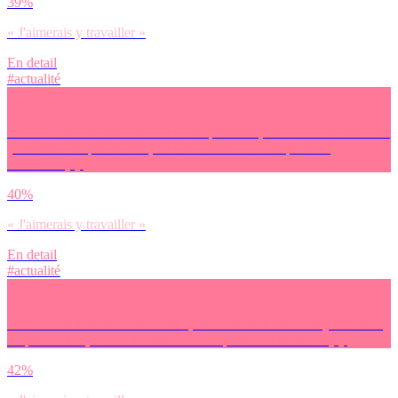
39%
« J'aimerais y travailler »
En detail
#actualité
Concernant le secteur de l’art / des spectacles, dis-nous si tu aimerais
y travailler ou pas du tout, ou s’il te laisse tout simplement
indifférent(e).
40%
« J'aimerais y travailler »
En detail
#actualité
Concernant le secteur du cinéma, dis-nous si tu aimerais y travailler
ou pas du tout, ou s’il te laisse tout simplement indifférent(e).
42%