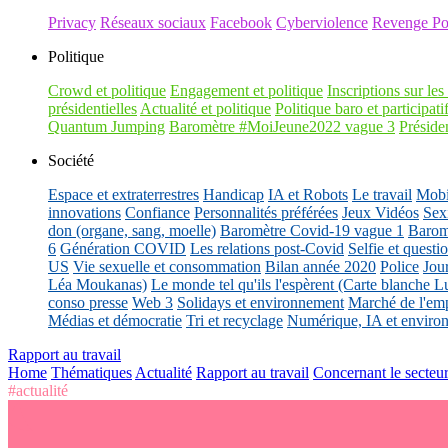
Privacy
Réseaux sociaux
Facebook
Cyberviolence
Revenge Po
Politique
Crowd et politique
Engagement et politique
Inscriptions sur les 
présidentielles
Actualité et politique
Politique baro et participati
Quantum Jumping
Baromètre #MoiJeune2022 vague 3
Présiden
Société
Espace et extraterrestres
Handicap
IA et Robots
Le travail
Mobil
innovations
Confiance
Personnalités préférées
Jeux Vidéos
Sex
don (organe, sang, moelle)
Baromètre Covid-19 vague 1
Barom
6
Génération COVID
Les relations post-Covid
Selfie et questi
US
Vie sexuelle et consommation
Bilan année 2020
Police
Jou
Léa Moukanas)
Le monde tel qu'ils l'espèrent (Carte blanche L
conso presse
Web 3
Solidays et environnement
Marché de l'emp
Médias et démocratie
Tri et recyclage
Numérique, IA et enviro
Rapport au travail
Home
Thématiques
Actualité
Rapport au travail
Concernant le secteur 
#actualité