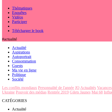
Thématiques
Enquêtes
Vidéos
Participer
Télécharger le book
#actualité
Actualité
Aspirations
Autoportrait
Consommation
Guests
Ma vie en ligne
Politique
Société
Les conflits mondiaux
Personnalité de l'année
JO
Actualités
Vacances
Ukraine
Pouvoir des médias
Rentrée 2019
Gilets Jaunes
Mai 68
Influ
CATÉGORIES
Actualité