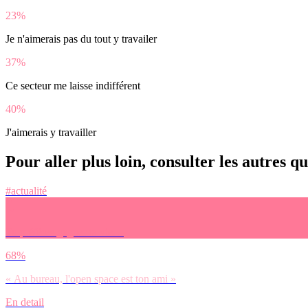
23%
Je n'aimerais pas du tout y travailer
37%
Ce secteur me laisse indifférent
40%
J'aimerais y travailler
Pour aller plus loin, consulter les autres q
#actualité
Tu préfères gagner ta vie…
68%
« Au bureau, l'open space est ton ami »
En detail