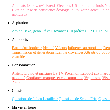
Attentats 13 nov. n+1
Brexit
Elections US - Portrait chinois
Ni
Ukraine
Prise de conscience écologique
Pouvoir d'achat
Fin de
mondiaux
Aspirations
Amitié, sexe, genre, rêve
Croyances
Tu préfères... ?
UDES
N
Autoportrait
Baromètre bonheur
Identité
Valeurs
Influence au quotidien
Ren
Transmission et générations
Identité croyances
Attraits du pouv
et amitié
Consommation
Argent
Crowd et marques
La TV
Pokemon
Rapport aux marqu
mobile 2
Confiance marques et consommation
Veganisme
Visi
2025
Guests
Questions de Julien Letailleur
Questions de Seb la Frite
Questi
Ma vie en ligne