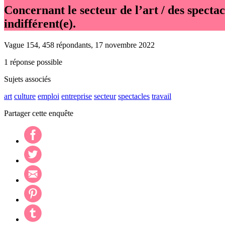
Concernant le secteur de l’art / des spectacl
indifférent(e).
Vague 154, 458 répondants, 17 novembre 2022
1 réponse possible
Sujets associés
art
culture
emploi
entreprise
secteur
spectacles
travail
Partager cette enquête