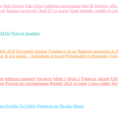
ce
Nuit Debout
Fake News
Influence information
Mai 68
Rentrée, pêle
 vie
Rapport au travail
ChatGPT et amour
Santé mentale, famille et con
OMAD
Pouvoir magique
trée 2018
Baromètre humeur
Confiance en soi
Rapports amoureux
A ch
oir
Je n'ai jamais...
Aspirations et travail
Personnalité et régionales
Ques
es
Influence marques
Vacances
Séries 1
Séries 2
Finances, bitcoin
Ubér
ons
Pouvoir du consommateur
Rentrée 2021 et conso
Conso online
Sec
ons d'Adèle Ta Chérie
Questions de Nicolas Minier