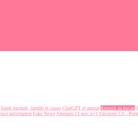
Santé mentale, famille et conso
ChatGPT et amour
Rapport au travail
ence information
Fake News
Attentats 13 nov. n+1
Elections US - Portr