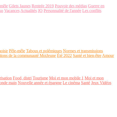
-mêle
Gilets Jaunes
Rentrée 2019
Pouvoir des médias
Guerre en
so
Vacances
Actualités
JO
Personnalité de l'année
Les conflits
oisir
Pêle-mêle
Tabous et polémiques
Normes et transmissions
tions de la communauté MoiJeune
Été 2022
Santé et bien-être
Amour
isation
Food, distri
Tourisme
Moi et mon mobile 1
Moi et mon
onde main
Nouvelle année et épargne
Le cinéma
Santé
Jeux Vidéos