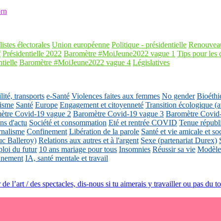
rn
listes électorales
Union européenne
Politique - présidentielle
Renouveau
f
Présidentielle 2022
Baromètre #MoiJeune2022 vague 1
Tips pour les 
tielle
Baromètre #MoiJeune2022 vague 4
Législatives
ité, transports
e-Santé
Violences faites aux femmes
No gender
Bioéthi
isme
Santé
Europe
Engagement et citoyenneté
Transition écologique
ètre Covid-19 vague 2
Baromètre Covid-19 vague 3
Baromètre Covid
ons d'actu
Société et consommation
Eté et rentrée COVID
Tenue républ
rnalisme
Confinement
Libération de la parole
Santé et vie amicale et so
uc Balleroy)
Relations aux autres et à l'argent
Sexe (partenariat Durex)
loi du futur
10 ans mariage pour tous
Insomnies
Réussir sa vie
Modèles
nnement
IA, santé mentale et travail
de l’art / des spectacles, dis-nous si tu aimerais y travailler ou pas du tou