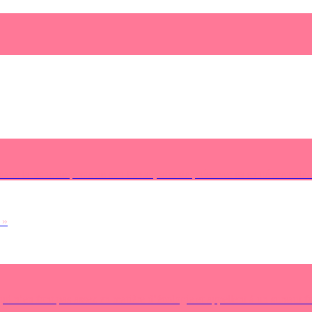
dans la fiche de poste de son travail, afin de préserver sa santé mentale. 
 »
 qui n’en font pas assez en matière d’écologie et appellent à un sursaut f