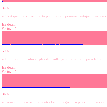
34%
« C'est quelque chose que tu pratiques ou pourrais pratiquer toi-même
En detail
#actualité
Grimper dans la hiérarchie, tu vois ça plutôt comme…
59%
« Un objectif à réaliser : plus de challenge et de sous, je prends ! »
En detail
#actualité
Le boulot de tes rêves consisterait surtout à…
36%
« Trouver un lieu où tu te sentes bien, intégré, à ta place enfin, même