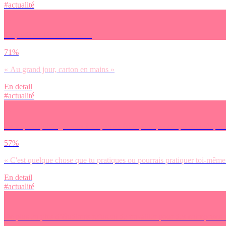
#actualité
Tu préfères démissionner…
71%
« Au grand jour, carton en mains »
En detail
#actualité
Le « quiet quitting » vise à ne pas en faire plus que ce qui est indiqué 
57%
« C'est quelque chose que tu pratiques ou pourrais pratiquer toi-même
En detail
#actualité
De plus en plus d’étudiants refusent de travailler pour des entreprises
: