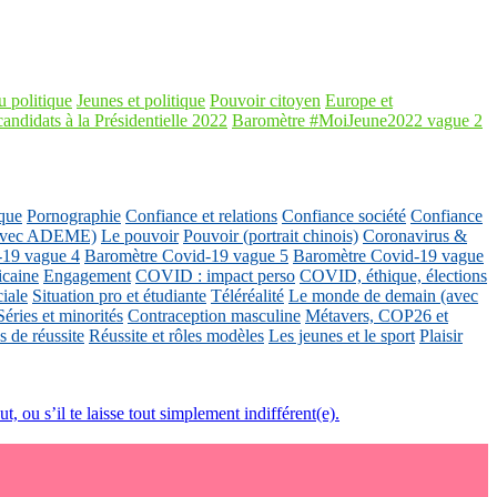
 politique
Jeunes et politique
Pouvoir citoyen
Europe et
candidats à la Présidentielle 2022
Baromètre #MoiJeune2022 vague 2
que
Pornographie
Confiance et relations
Confiance société
Confiance
 (avec ADEME)
Le pouvoir
Pouvoir (portrait chinois)
Coronavirus &
-19 vague 4
Baromètre Covid-19 vague 5
Baromètre Covid-19 vague
icaine
Engagement
COVID : impact perso
COVID, éthique, élections
ciale
Situation pro et étudiante
Téléréalité
Le monde de demain (avec
Séries et minorités
Contraception masculine
Métavers, COP26 et
 de réussite
Réussite et rôles modèles
Les jeunes et le sport
Plaisir
t, ou s’il te laisse tout simplement indifférent(e).