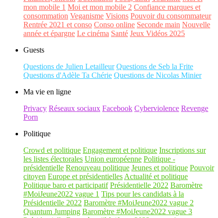
mon mobile 1
Moi et mon mobile 2
Confiance marques et
consommation
Veganisme
Visions
Pouvoir du consommateur
Rentrée 2021 et conso
Conso online
Seconde main
Nouvelle
année et épargne
Le cinéma
Santé
Jeux Vidéos 2025
Guests
Questions de Julien Letailleur
Questions de Seb la Frite
Questions d'Adèle Ta Chérie
Questions de Nicolas Minier
Ma vie en ligne
Privacy
Réseaux sociaux
Facebook
Cyberviolence
Revenge
Porn
Politique
Crowd et politique
Engagement et politique
Inscriptions sur
les listes électorales
Union européenne
Politique -
présidentielle
Renouveau politique
Jeunes et politique
Pouvoir
citoyen
Europe et présidentielles
Actualité et politique
Politique baro et participatif
Présidentielle 2022
Baromètre
#MoiJeune2022 vague 1
Tips pour les candidats à la
Présidentielle 2022
Baromètre #MoiJeune2022 vague 2
Quantum Jumping
Baromètre #MoiJeune2022 vague 3