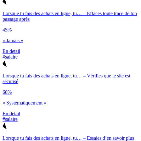
Lorsque tu fais des achats en ligne, tu… – Effaces toute trace de ton
passage après
45%
« Jamais »
En detail
#salaire
Lorsque tu fais des achats en ligne, tu… – Vérifies que le site est
sécurisé
68%
« Systématiquement »
En detail
#salaire
Lorsque tu fais des achats en ligne, tu… – Essaies d’en savoir plus