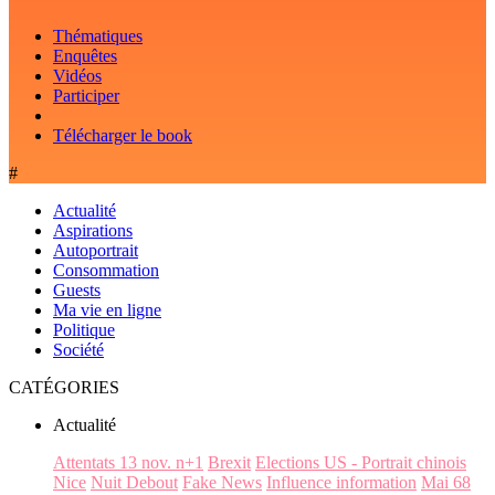
Thématiques
Enquêtes
Vidéos
Participer
Télécharger le book
#
Actualité
Aspirations
Autoportrait
Consommation
Guests
Ma vie en ligne
Politique
Société
CATÉGORIES
Actualité
Attentats 13 nov. n+1
Brexit
Elections US - Portrait chinois
Nice
Nuit Debout
Fake News
Influence information
Mai 68