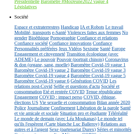
Présidentielle
Baromètre #MoiJeune2022 vague 4
Législatives
Société
Espace et extraterrestres
Handicap
IA et Robots
Le travail
Mobilité, transports
e-Santé
Violences faites aux femmes
No
gender
Bioéthique
Pornographie
Confiance et relations
Confiance société
Confiance innovations
Confiance
Personnalités préférées
Jeux Vidéos
Sexisme
Santé
Europe
Engagement et citoyenneté
Transition écologique (avec
ADEME)
Le pouvoir
Pouvoir (portrait chinois)
Coronavirus
& don (organe, sang, moelle)
Baromètre Covid-19 vague 1
Baromètre Covid-19 vague 2
Baromètre Covid-19 vague 3
Baromètre Covid-19 vague 4
Baromètre Covid-19 vague 5
Baromètre Covid-19 vague 6
Génération COVID
Les
relations post-Covid
Selfie et questions d'actu
Société et
consommation
Eté et rentrée COVID
Tenue républicaine
Engagement
COVID : impact perso
COVID, éthique,
élections US
Vie sexuelle et consommation
Bilan année 2020
Police
Journalisme
Confinement
Libération de la parole
Santé
et vie amicale et sociale
Situation pro et étudiante
Téléréalité
Le monde de demain (avec Léa Moukanas)
Le monde tel
qu'ils l'espèrent (Carte blanche Luc Balleroy)
Relations aux
autres et à l'argent
Sexe (partenariat Durex)
Séries et minorités