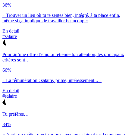
36%
« Trouver un lieu où tu te sentes bien, intégré, à ta place enfin,
même si ça implique de travailler beaucoup »
En detail
#salaire
Pour qu’une offre d’emploi retienne ton attention, tes principaux
critères sont…
66%
« La rémunération : salaire, prime, intéressement... »
En detail
#salaire
Tu préfères…
84%
« Avoir un métier que tu adores avec un salaire dans la moyenne