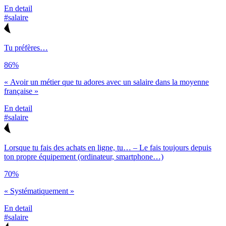
En detail
#salaire
Tu préfères…
86%
« Avoir un métier que tu adores avec un salaire dans la moyenne
française »
En detail
#salaire
Lorsque tu fais des achats en ligne, tu… – Le fais toujours depuis
ton propre équipement (ordinateur, smartphone…)
70%
« Systématiquement »
En detail
#salaire