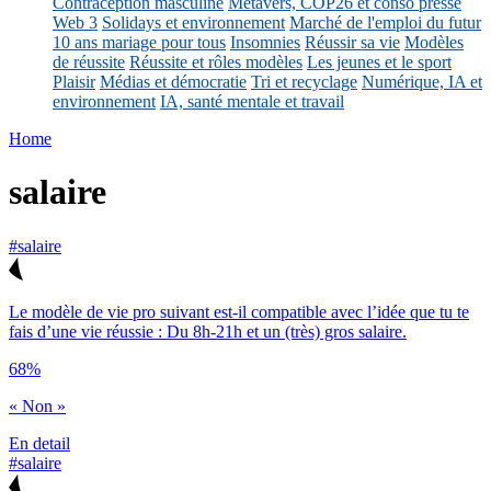
Contraception masculine
Métavers, COP26 et conso presse
Web 3
Solidays et environnement
Marché de l'emploi du futur
10 ans mariage pour tous
Insomnies
Réussir sa vie
Modèles
de réussite
Réussite et rôles modèles
Les jeunes et le sport
Plaisir
Médias et démocratie
Tri et recyclage
Numérique, IA et
environnement
IA, santé mentale et travail
Home
salaire
#salaire
Le modèle de vie pro suivant est-il compatible avec l’idée que tu te
fais d’une vie réussie : Du 8h-21h et un (très) gros salaire.
68%
« Non »
En detail
#salaire