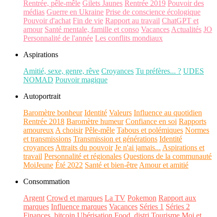
Rentrée, pêle-mêle
Gilets Jaunes
Rentrée 2019
Pouvoir des
médias
Guerre en Ukraine
Prise de conscience écologique
Pouvoir d'achat
Fin de vie
Rapport au travail
ChatGPT et
amour
Santé mentale, famille et conso
Vacances
Actualités
JO
Personnalité de l'année
Les conflits mondiaux
Aspirations
Amitié, sexe, genre, rêve
Croyances
Tu préfères... ?
UDES
NOMAD
Pouvoir magique
Autoportrait
Baromètre bonheur
Identité
Valeurs
Influence au quotidien
Rentrée 2018
Baromètre humeur
Confiance en soi
Rapports
amoureux
A choisir
Pêle-mêle
Tabous et polémiques
Normes
et transmissions
Transmission et générations
Identité
croyances
Attraits du pouvoir
Je n'ai jamais...
Aspirations et
travail
Personnalité et régionales
Questions de la communauté
MoiJeune
Été 2022
Santé et bien-être
Amour et amitié
Consommation
Argent
Crowd et marques
La TV
Pokemon
Rapport aux
marques
Influence marques
Vacances
Séries 1
Séries 2
Finances, bitcoin
Ubérisation
Food, distri
Tourisme
Moi et