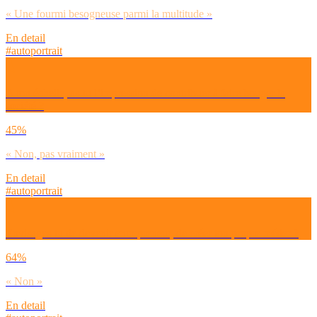
« Une fourmi besogneuse parmi la multitude »
En detail
#autoportrait
A ton échelle, as-tu l’impression de contribuer à faire bouger la
société ?
45%
« Non, pas vraiment »
En detail
#autoportrait
Envisages-tu de devenir entrepreneur, de créer ton propre métier ?
64%
« Non »
En detail