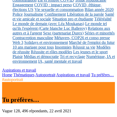
consommation
Eté et rentrée COVID
Tenue républicaine
Engagement
COVID : impact perso
COVID, éthique,
élections US
Vie sexuelle et consommation
Bilan année 2020
Police
Journalisme
Confinement
Libération de la parole
Santé
et vie amicale et sociale
Situation pro et étudiante
Téléréalité
Le monde de demain (avec Léa Moukanas)
Le monde tel
qu'ils l'espèrent (Carte blanche Luc Balleroy)
Relations aux
autres et à l'argent
Sexe (partenariat Durex)
Séries et minorités
Contraception masculine
Métavers, COP26 et conso presse
Web 3
Solidays et environnement
Marché de l'emploi du futur
10 ans mariage pour tous
Insomnies
Réussir sa vie
Modèles
de réussite
Réussite et rôles modèles
Les jeunes et le sport
Plaisir
Médias et démocratie
Tri et recyclage
Numérique, IA et
environnement
IA, santé mentale et travail
Aspirations et travail
Home
Thématiques
Autoportrait
Aspirations et travail
Tu préfères…
#autoportrait
Tu préfères…
Vague 128, 496 répondants, 22 avril 2021