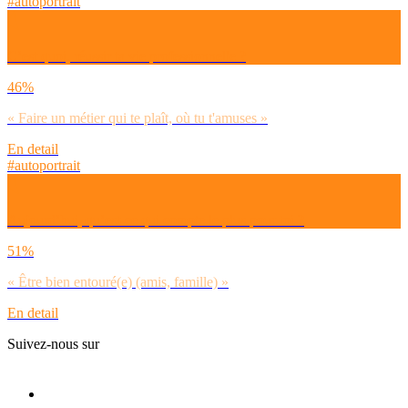
#autoportrait
C’est quoi, réussir ta vie professionnelle ?
46%
« Faire un métier qui te plaît, où tu t'amuses »
En detail
#autoportrait
Aujourd’hui, qu’est-ce qui compte le plus pour toi ?
51%
« Être bien entouré(e) (amis, famille) »
En detail
Suivez-nous sur