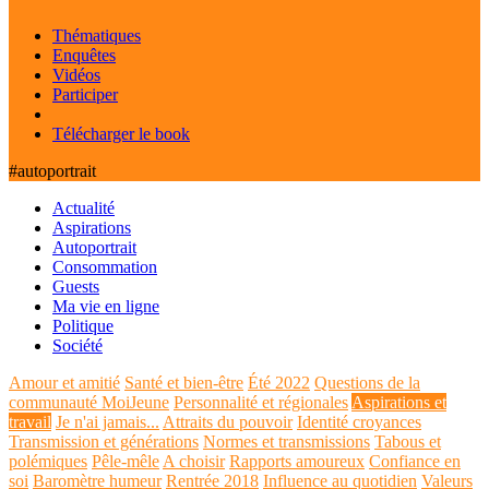
Thématiques
Enquêtes
Vidéos
Participer
Télécharger le book
#autoportrait
Actualité
Aspirations
Autoportrait
Consommation
Guests
Ma vie en ligne
Politique
Société
Amour et amitié
Santé et bien-être
Été 2022
Questions de la
communauté MoiJeune
Personnalité et régionales
Aspirations et
travail
Je n'ai jamais...
Attraits du pouvoir
Identité croyances
Transmission et générations
Normes et transmissions
Tabous et
polémiques
Pêle-mêle
A choisir
Rapports amoureux
Confiance en
soi
Baromètre humeur
Rentrée 2018
Influence au quotidien
Valeurs