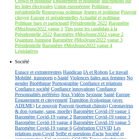
Crowd et politique
Engagement et politique
Inscriptions sur
les listes électorales
Union européenne
Politique -
présidentielle
Renouveau politique
Jeunes et politique
Pouvoir
citoyen
Europe et présidentielles
Actualité et politique
Politique baro et participatif
Présidentielle 2022
Baromètre
#MoiJeune2022 vague 1
Tips pour les candidats à la
Présidentielle 2022
Baromètre #MoiJeune2022 vague 2
Quantum Jumping
Baromètre #MoiJeune2022 vague 3
Présidentielle
Baromètre #MoiJeune2022 vague 4
Législatives
Société
Espace et extraterrestres
Handicap
IA et Robots
Le travail
Mobilité, transports
e-Santé
Violences faites aux femmes
No
gender
Bioéthique
Pornographie
Confiance et relations
Confiance société
Confiance innovations
Confiance
Personnalités préférées
Jeux Vidéos
Sexisme
Santé
Europe
Engagement et citoyenneté
Transition écologique (avec
ADEME)
Le pouvoir
Pouvoir (portrait chinois)
Coronavirus
& don (organe, sang, moelle)
Baromètre Covid-19 vague 1
Baromètre Covid-19 vague 2
Baromètre Covid-19 vague 3
Baromètre Covid-19 vague 4
Baromètre Covid-19 vague 5
Baromètre Covid-19 vague 6
Génération COVID
Les
relations post-Covid
Selfie et questions d'actu
Société et