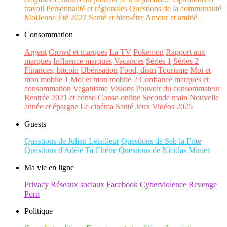
travail
Personnalité et régionales
Questions de la communauté
MoiJeune
Été 2022
Santé et bien-être
Amour et amitié
Consommation
Argent
Crowd et marques
La TV
Pokemon
Rapport aux
marques
Influence marques
Vacances
Séries 1
Séries 2
Finances, bitcoin
Ubérisation
Food, distri
Tourisme
Moi et
mon mobile 1
Moi et mon mobile 2
Confiance marques et
consommation
Veganisme
Visions
Pouvoir du consommateur
Rentrée 2021 et conso
Conso online
Seconde main
Nouvelle
année et épargne
Le cinéma
Santé
Jeux Vidéos 2025
Guests
Questions de Julien Letailleur
Questions de Seb la Frite
Questions d'Adèle Ta Chérie
Questions de Nicolas Minier
Ma vie en ligne
Privacy
Réseaux sociaux
Facebook
Cyberviolence
Revenge
Porn
Politique