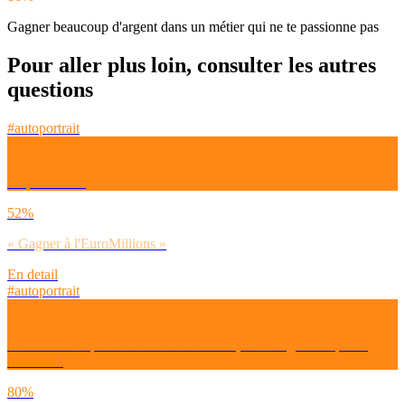
Gagner beaucoup d'argent dans un métier qui ne te passionne pas
Pour aller plus loin, consulter les autres
questions
#autoportrait
Tu préfères…
52%
« Gagner à l'EuroMillions »
En detail
#autoportrait
Concernant ta place au sein de la société, tu t’imaginerais plutôt
comme…
80%