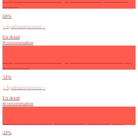
Lorsque tu fais des achats en ligne, tu… – Vérifies que le site est
sécurisé
68%
« Systématiquement »
En detail
#consommation
Lorsque tu fais des achats en ligne, tu… – Essaies d’en savoir plus
sur le vendeur
34%
« Systématiquement »
En detail
#consommation
Pourrais-tu ouvrir un compte dans une banque 100% digitale ?
34%