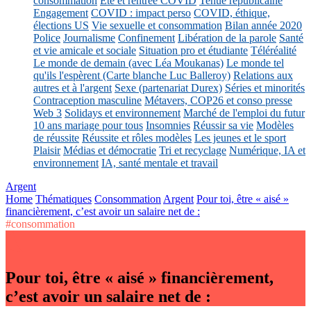
consommation
Eté et rentrée COVID
Tenue républicaine
Engagement
COVID : impact perso
COVID, éthique,
élections US
Vie sexuelle et consommation
Bilan année 2020
Police
Journalisme
Confinement
Libération de la parole
Santé
et vie amicale et sociale
Situation pro et étudiante
Téléréalité
Le monde de demain (avec Léa Moukanas)
Le monde tel
qu'ils l'espèrent (Carte blanche Luc Balleroy)
Relations aux
autres et à l'argent
Sexe (partenariat Durex)
Séries et minorités
Contraception masculine
Métavers, COP26 et conso presse
Web 3
Solidays et environnement
Marché de l'emploi du futur
10 ans mariage pour tous
Insomnies
Réussir sa vie
Modèles
de réussite
Réussite et rôles modèles
Les jeunes et le sport
Plaisir
Médias et démocratie
Tri et recyclage
Numérique, IA et
environnement
IA, santé mentale et travail
Argent
Home
Thématiques
Consommation
Argent
Pour toi, être « aisé »
financièrement, c’est avoir un salaire net de :
#consommation
Pour toi, être « aisé » financièrement,
c’est avoir un salaire net de :