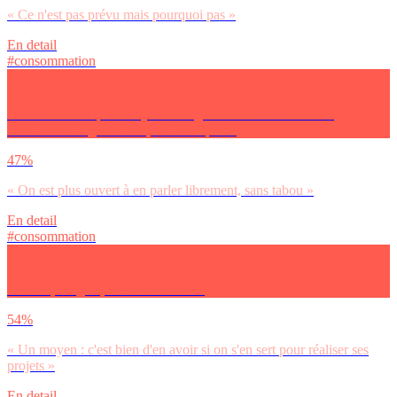
« Ce n'est pas prévu mais pourquoi pas »
En detail
#consommation
On dit souvent que le sujet de l’argent est tabou en France.
Concernant ta génération, tu dirais que…
47%
« On est plus ouvert à en parler librement, sans tabou »
En detail
#consommation
Pour toi, l’argent, c’est d’abord… ?
54%
« Un moyen : c'est bien d'en avoir si on s'en sert pour réaliser ses
projets »
En detail