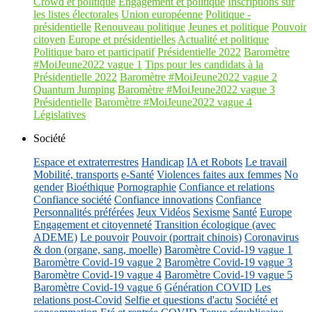
Crowd et politique
Engagement et politique
Inscriptions sur
les listes électorales
Union européenne
Politique -
présidentielle
Renouveau politique
Jeunes et politique
Pouvoir
citoyen
Europe et présidentielles
Actualité et politique
Politique baro et participatif
Présidentielle 2022
Baromètre
#MoiJeune2022 vague 1
Tips pour les candidats à la
Présidentielle 2022
Baromètre #MoiJeune2022 vague 2
Quantum Jumping
Baromètre #MoiJeune2022 vague 3
Présidentielle
Baromètre #MoiJeune2022 vague 4
Législatives
Société
Espace et extraterrestres
Handicap
IA et Robots
Le travail
Mobilité, transports
e-Santé
Violences faites aux femmes
No
gender
Bioéthique
Pornographie
Confiance et relations
Confiance société
Confiance innovations
Confiance
Personnalités préférées
Jeux Vidéos
Sexisme
Santé
Europe
Engagement et citoyenneté
Transition écologique (avec
ADEME)
Le pouvoir
Pouvoir (portrait chinois)
Coronavirus
& don (organe, sang, moelle)
Baromètre Covid-19 vague 1
Baromètre Covid-19 vague 2
Baromètre Covid-19 vague 3
Baromètre Covid-19 vague 4
Baromètre Covid-19 vague 5
Baromètre Covid-19 vague 6
Génération COVID
Les
relations post-Covid
Selfie et questions d'actu
Société et