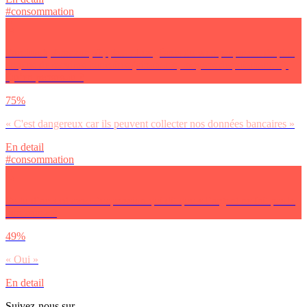
#consommation
Facebook, Amazon, Apple… Les géants du web proposent de plus
en plus de services bancaires (virements, moyens de paiement…).
Qu’en penses-tu ?
75%
« C'est dangereux car ils peuvent collecter nos données bancaires »
En detail
#consommation
Es-tu d’accord avec l’expression qui dit que « l’argent ne fait pas le
bonheur » ?
49%
« Oui »
En detail
Suivez-nous sur