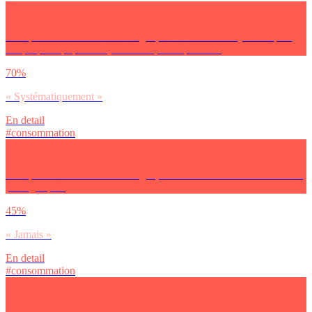
Lorsque tu fais des achats en ligne, tu… – Le fais toujours depuis
ton propre équipement (ordinateur, smartphone…)
70%
« Systématiquement »
En detail
#consommation
Lorsque tu fais des achats en ligne, tu… – Effaces toute trace de ton
passage après
45%
« Jamais »
En detail
#consommation