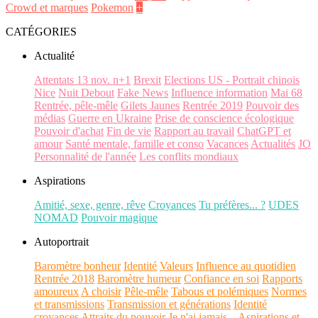
Crowd et marques
Pokemon
+
CATÉGORIES
Actualité
Attentats 13 nov. n+1
Brexit
Elections US - Portrait chinois
Nice
Nuit Debout
Fake News
Influence information
Mai 68
Rentrée, pêle-mêle
Gilets Jaunes
Rentrée 2019
Pouvoir des
médias
Guerre en Ukraine
Prise de conscience écologique
Pouvoir d'achat
Fin de vie
Rapport au travail
ChatGPT et
amour
Santé mentale, famille et conso
Vacances
Actualités
JO
Personnalité de l'année
Les conflits mondiaux
Aspirations
Amitié, sexe, genre, rêve
Croyances
Tu préfères... ?
UDES
NOMAD
Pouvoir magique
Autoportrait
Baromètre bonheur
Identité
Valeurs
Influence au quotidien
Rentrée 2018
Baromètre humeur
Confiance en soi
Rapports
amoureux
A choisir
Pêle-mêle
Tabous et polémiques
Normes
et transmissions
Transmission et générations
Identité
croyances
Attraits du pouvoir
Je n'ai jamais...
Aspirations et