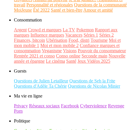
travail
Personnalité et régionales
Questions de la communauté
MoiJeune
Été 2022
Santé et bien-être
Amour et amitié
Consommation
Argent
Crowd et marques
La TV
Pokemon
Rapport aux
marques
Influence marques
Vacances
Séries 1
Séries 2
Finances, bitcoin
Ubérisation
Food, distri
Tourisme
Moi et
mon mobile 1
Moi et mon mobile 2
Confiance marques et
consommation
Veganisme
Visions
Pouvoir du consommateur
Rentrée 2021 et conso
Conso online
Seconde main
Nouvelle
année et épargne
Le cinéma
Santé
Jeux Vidéos 2025
Guests
Questions de Julien Letailleur
Questions de Seb la Frite
Questions d'Adèle Ta Chérie
Questions de Nicolas Minier
Ma vie en ligne
Privacy
Réseaux sociaux
Facebook
Cyberviolence
Revenge
Porn
Politique