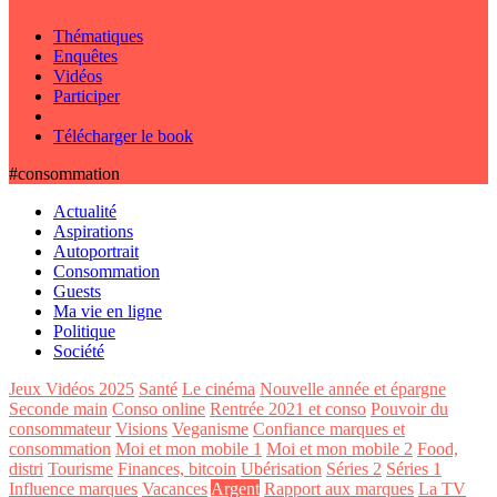
Thématiques
Enquêtes
Vidéos
Participer
Télécharger le book
#consommation
Actualité
Aspirations
Autoportrait
Consommation
Guests
Ma vie en ligne
Politique
Société
Jeux Vidéos 2025
Santé
Le cinéma
Nouvelle année et épargne
Seconde main
Conso online
Rentrée 2021 et conso
Pouvoir du
consommateur
Visions
Veganisme
Confiance marques et
consommation
Moi et mon mobile 1
Moi et mon mobile 2
Food,
distri
Tourisme
Finances, bitcoin
Ubérisation
Séries 2
Séries 1
Influence marques
Vacances
Argent
Rapport aux marques
La TV