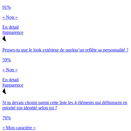
91%
« Non »
En detail
#apparence
Penses-tu que le look extérieur de quelqu’un reflète sa personnalité ?
59%
« Non »
En detail
#apparence
Si tu devais choisir parmi cette liste les 4 éléments qui définissent en
priorité ton identité selon toi ?
76%
« Mon caractère »