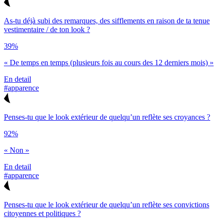
As-tu déjà subi des remarques, des sifflements en raison de ta tenue
vestimentaire / de ton look ?
39%
« De temps en temps (plusieurs fois au cours des 12 derniers mois) »
En detail
#apparence
Penses-tu que le look extérieur de quelqu’un reflète ses croyances ?
92%
« Non »
En detail
#apparence
Penses-tu que le look extérieur de quelqu’un reflète ses convictions
citoyennes et politiques ?