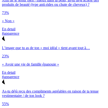
Afin de te sentir bien / mieux dans ta peau, as-tu déjà acheté des
produits de beauté (type anti-rides ou chute de cheveux) ?
73%
« Non »
En detail
#apparence
L’image que tu as de ton « moi idéal » tient avant tout à…
23%
« Avoir une vie de famille épanouie »
En detail
#apparence
As-tu déjà reçu des compliments agréables en raison de ta tenue
vestimentaire / de ton look ?
55%