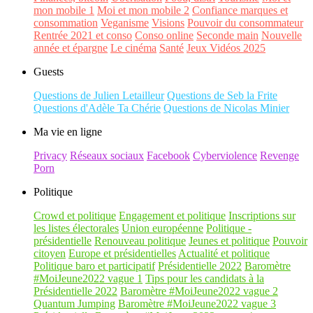
mon mobile 1
Moi et mon mobile 2
Confiance marques et
consommation
Veganisme
Visions
Pouvoir du consommateur
Rentrée 2021 et conso
Conso online
Seconde main
Nouvelle
année et épargne
Le cinéma
Santé
Jeux Vidéos 2025
Guests
Questions de Julien Letailleur
Questions de Seb la Frite
Questions d'Adèle Ta Chérie
Questions de Nicolas Minier
Ma vie en ligne
Privacy
Réseaux sociaux
Facebook
Cyberviolence
Revenge
Porn
Politique
Crowd et politique
Engagement et politique
Inscriptions sur
les listes électorales
Union européenne
Politique -
présidentielle
Renouveau politique
Jeunes et politique
Pouvoir
citoyen
Europe et présidentielles
Actualité et politique
Politique baro et participatif
Présidentielle 2022
Baromètre
#MoiJeune2022 vague 1
Tips pour les candidats à la
Présidentielle 2022
Baromètre #MoiJeune2022 vague 2
Quantum Jumping
Baromètre #MoiJeune2022 vague 3