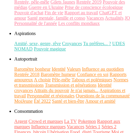
Rentrée, pêle-mêle
Gilets Jaunes
Rentrée 2019
Pouvoir des
médias
Guerre en Ukraine
Prise de conscience écologique
Pouvoir d'achat
Fin de vie
Rapport au travail
ChatGPT et
amour
Santé mentale, famille et conso
Vacances
Actualités
JO
Personnalité de l'année
Les conflits mondiaux
Aspirations
Amitié, sexe, genre, rêve
Croyances
Tu préfères... ?
UDES
NOMAD
Pouvoir magique
Autoportrait
Baromètre bonheur
Identité
Valeurs
Influence au quotidien
Rentrée 2018
Baromètre humeur
Confiance en soi
Rapports
amoureux
A choisir
Pêle-mêle
Tabous et polémiques
Normes
et transmissions
Transmission et générations
Identité
croyances
Attraits du pouvoir
Je n'ai jamais...
Aspirations et
travail
Personnalité et régionales
Questions de la communauté
MoiJeune
Été 2022
Santé et bien-être
Amour et amitié
Consommation
Argent
Crowd et marques
La TV
Pokemon
Rapport aux
marques
Influence marques
Vacances
Séries 1
Séries 2
Finances, bitcoin
Ubérisation
Food, distri
Tourisme
Moi et