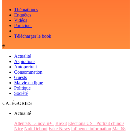
Thématiques
Enquêtes
Vidéos
Participer
Télécharger le book
#
Actualité
Aspirations
Autoportrait
Consommation
Guests
Ma vie en ligne
Politique
Société
CATÉGORIES
Actualité
Attentats 13 nov. n+1
Brexit
Elections US - Portrait chinois
Nice
Nuit Debout
Fake News
Influence information
Mai 68