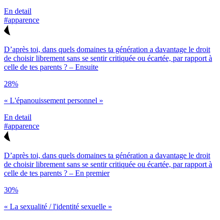
En detail
#apparence
D’après toi, dans quels domaines ta génération a davantage le droit
de choisir librement sans se sentir critiquée ou écartée, par rapport à
celle de tes parents ? – Ensuite
28%
« L'épanouissement personnel »
En detail
#apparence
D’après toi, dans quels domaines ta génération a davantage le droit
de choisir librement sans se sentir critiquée ou écartée, par rapport à
celle de tes parents ? – En premier
30%
« La sexualité / l'identité sexuelle »