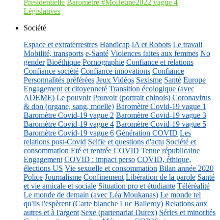
Présidentielle
Baromètre #MoiJeune2022 vague 4
Législatives
Société
Espace et extraterrestres
Handicap
IA et Robots
Le travail
Mobilité, transports
e-Santé
Violences faites aux femmes
No
gender
Bioéthique
Pornographie
Confiance et relations
Confiance société
Confiance innovations
Confiance
Personnalités préférées
Jeux Vidéos
Sexisme
Santé
Europe
Engagement et citoyenneté
Transition écologique (avec
ADEME)
Le pouvoir
Pouvoir (portrait chinois)
Coronavirus
& don (organe, sang, moelle)
Baromètre Covid-19 vague 1
Baromètre Covid-19 vague 2
Baromètre Covid-19 vague 3
Baromètre Covid-19 vague 4
Baromètre Covid-19 vague 5
Baromètre Covid-19 vague 6
Génération COVID
Les
relations post-Covid
Selfie et questions d'actu
Société et
consommation
Eté et rentrée COVID
Tenue républicaine
Engagement
COVID : impact perso
COVID, éthique,
élections US
Vie sexuelle et consommation
Bilan année 2020
Police
Journalisme
Confinement
Libération de la parole
Santé
et vie amicale et sociale
Situation pro et étudiante
Téléréalité
Le monde de demain (avec Léa Moukanas)
Le monde tel
qu'ils l'espèrent (Carte blanche Luc Balleroy)
Relations aux
autres et à l'argent
Sexe (partenariat Durex)
Séries et minorités