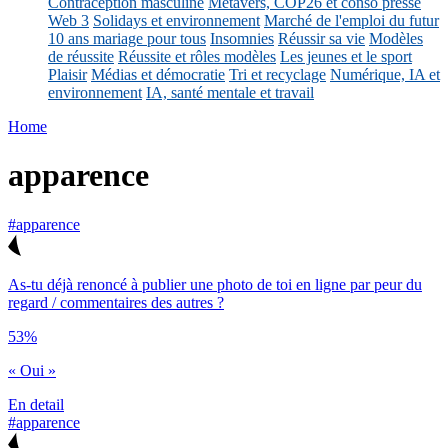
Contraception masculine
Métavers, COP26 et conso presse
Web 3
Solidays et environnement
Marché de l'emploi du futur
10 ans mariage pour tous
Insomnies
Réussir sa vie
Modèles
de réussite
Réussite et rôles modèles
Les jeunes et le sport
Plaisir
Médias et démocratie
Tri et recyclage
Numérique, IA et
environnement
IA, santé mentale et travail
Home
apparence
#apparence
As-tu déjà renoncé à publier une photo de toi en ligne par peur du
regard / commentaires des autres ?
53%
« Oui »
En detail
#apparence