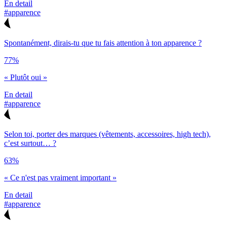
En detail
#apparence
Spontanément, dirais-tu que tu fais attention à ton apparence ?
77%
« Plutôt oui »
En detail
#apparence
Selon toi, porter des marques (vêtements, accessoires, high tech),
c’est surtout… ?
63%
« Ce n'est pas vraiment important »
En detail
#apparence