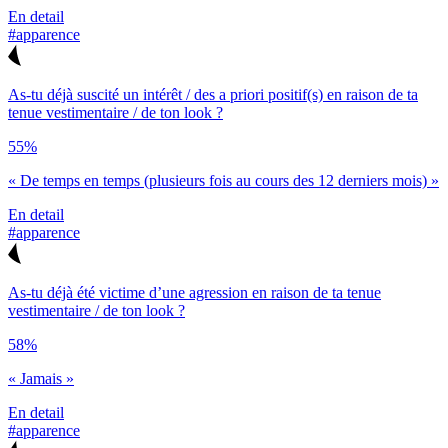
En detail
#apparence
As-tu déjà suscité un intérêt / des a priori positif(s) en raison de ta
tenue vestimentaire / de ton look ?
55%
« De temps en temps (plusieurs fois au cours des 12 derniers mois) »
En detail
#apparence
As-tu déjà été victime d’une agression en raison de ta tenue
vestimentaire / de ton look ?
58%
« Jamais »
En detail
#apparence