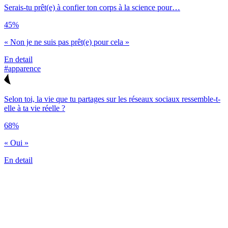
Serais-tu prêt(e) à confier ton corps à la science pour…
45%
« Non je ne suis pas prêt(e) pour cela »
En detail
#apparence
Selon toi, la vie que tu partages sur les réseaux sociaux ressemble-t-
elle à ta vie réelle ?
68%
« Oui »
En detail