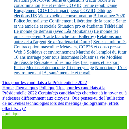
relations post-Covid
Selfie et questions d'actu
Société et
consommation
Eté et rentrée COVID
Tenue républicaine
Engagement
COVID : impact perso
COVID, éthique,
élections US
Vie sexuelle et consommation
Bilan année 2020
Police
Journalisme
Confinement
Libération de la parole
Santé
et vie amicale et sociale
Situation pro et étudiante
Téléréalité
Le monde de demain (avec Léa Moukanas)
Le monde tel
qu'ils l'espèrent (Carte blanche Luc Balleroy)
Relations aux
autres et à l'argent
Sexe (partenariat Durex)
Séries et minorités
Contraception masculine
Métavers, COP26 et conso presse
Web 3
Solidays et environnement
Marché de l'emploi du futur
10 ans mariage pour tous
Insomnies
Réussir sa vie
Modèles
de réussite
Réussite et rôles modèles
Les jeunes et le sport
Plaisir
Médias et démocratie
Tri et recyclage
Numérique, IA et
environnement
IA, santé mentale et travail
Tips pour les candidats à la Présidentielle 2022
Home
Thématiques
Politique
Tips pour les candidats à la
Présidentielle 2022
Certain(e)s candidat(e)s cherchent à innover ou à
s’adresser différemment aux citoyens. Que penses-tu de l’utilisation
de nouvelles technologies lors des meetings (hologramme, effets
olfactifs…) ?
#politique