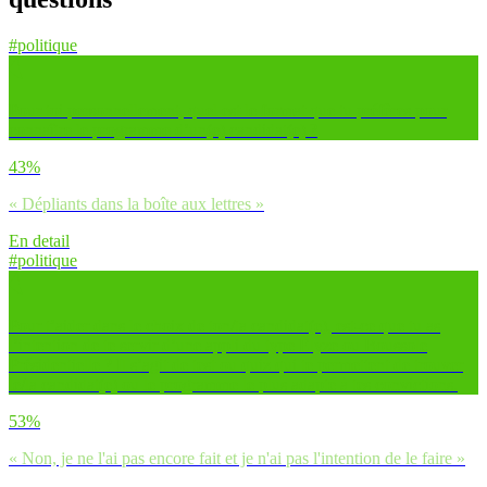
#politique
Pour toi personnellement, quel est le format que tu préfères pour
connaître le programme d’un(e) candidat(e) ?
43%
« Dépliants dans la boîte aux lettres »
En detail
#politique
Pour t’aider dans le choix de ton/ta candidat(e), est-ce que tu as
l’intention de te servir d’une appli du type Elyze ou Boussole
Présidentielle ? Il s’agit de test ou quiz qui te permettent de trouver
le/la candidat(e) ou le programme le plus adapté à tes convictions.
53%
« Non, je ne l'ai pas encore fait et je n'ai pas l'intention de le faire »