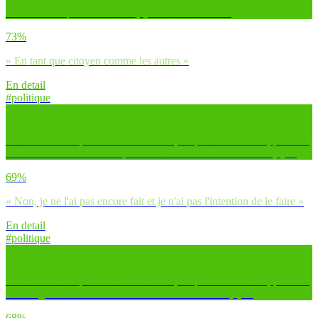
Souhaites-tu que les candidat(e)s s’adressent à toi :
73%
« En tant que citoyen comme les autres »
En detail
#politique
Avant l’élection présidentielle en avril, toi personnellement, prévois-
tu de t’inscrire sur les comptes réseaux sociaux des candidat(e)s ?
69%
« Non, je ne l'ai pas encore fait et je n'ai pas l'intention de le faire »
En detail
#politique
Avant l’élection présidentielle en avril, toi personnellement, prévois-
tu de regarder à la télé les débats avec les candidat(e)s ?
68%