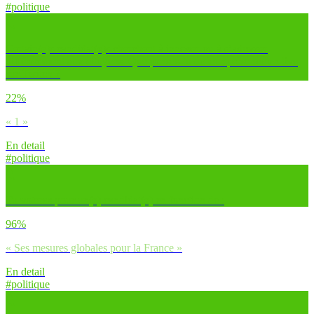
#politique
Certain(e)s candidat(e)s cherchent à innover ou à s’adresser
différemment aux citoyens. Que penses-tu de leur présence en live
sur Twitch ?
22%
« 1 »
En detail
#politique
Tu voteras pour un(e) candidat(e) en fonction de :
96%
« Ses mesures globales pour la France »
En detail
#politique