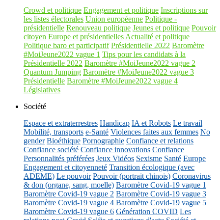
Crowd et politique
Engagement et politique
Inscriptions sur
les listes électorales
Union européenne
Politique -
présidentielle
Renouveau politique
Jeunes et politique
Pouvoir
citoyen
Europe et présidentielles
Actualité et politique
Politique baro et participatif
Présidentielle 2022
Baromètre
#MoiJeune2022 vague 1
Tips pour les candidats à la
Présidentielle 2022
Baromètre #MoiJeune2022 vague 2
Quantum Jumping
Baromètre #MoiJeune2022 vague 3
Présidentielle
Baromètre #MoiJeune2022 vague 4
Législatives
Société
Espace et extraterrestres
Handicap
IA et Robots
Le travail
Mobilité, transports
e-Santé
Violences faites aux femmes
No
gender
Bioéthique
Pornographie
Confiance et relations
Confiance société
Confiance innovations
Confiance
Personnalités préférées
Jeux Vidéos
Sexisme
Santé
Europe
Engagement et citoyenneté
Transition écologique (avec
ADEME)
Le pouvoir
Pouvoir (portrait chinois)
Coronavirus
& don (organe, sang, moelle)
Baromètre Covid-19 vague 1
Baromètre Covid-19 vague 2
Baromètre Covid-19 vague 3
Baromètre Covid-19 vague 4
Baromètre Covid-19 vague 5
Baromètre Covid-19 vague 6
Génération COVID
Les