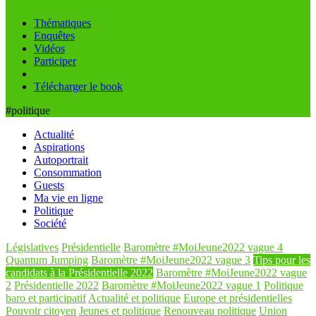
Thématiques
Enquêtes
Vidéos
Participer
Télécharger le book
#politique
Actualité
Aspirations
Autoportrait
Consommation
Guests
Ma vie en ligne
Politique
Société
Législatives
Présidentielle
Baromètre #MoiJeune2022 vague 4
Quantum Jumping
Baromètre #MoiJeune2022 vague 3
Tips pour les
candidats à la Présidentielle 2022
Baromètre #MoiJeune2022 vague
2
Présidentielle 2022
Baromètre #MoiJeune2022 vague 1
Politique
baro et participatif
Actualité et politique
Europe et présidentielles
Pouvoir citoyen
Jeunes et politique
Renouveau politique
Union