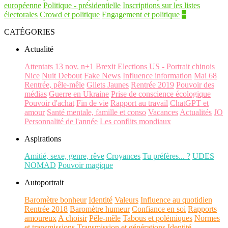
européenne
Politique - présidentielle
Inscriptions sur les listes
électorales
Crowd et politique
Engagement et politique
+
CATÉGORIES
Actualité
Attentats 13 nov. n+1
Brexit
Elections US - Portrait chinois
Nice
Nuit Debout
Fake News
Influence information
Mai 68
Rentrée, pêle-mêle
Gilets Jaunes
Rentrée 2019
Pouvoir des
médias
Guerre en Ukraine
Prise de conscience écologique
Pouvoir d'achat
Fin de vie
Rapport au travail
ChatGPT et
amour
Santé mentale, famille et conso
Vacances
Actualités
JO
Personnalité de l'année
Les conflits mondiaux
Aspirations
Amitié, sexe, genre, rêve
Croyances
Tu préfères... ?
UDES
NOMAD
Pouvoir magique
Autoportrait
Baromètre bonheur
Identité
Valeurs
Influence au quotidien
Rentrée 2018
Baromètre humeur
Confiance en soi
Rapports
amoureux
A choisir
Pêle-mêle
Tabous et polémiques
Normes
et transmissions
Transmission et générations
Identité