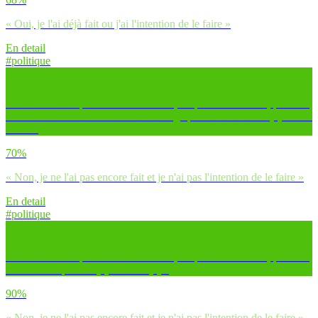
« Oui, je l'ai déjà fait ou j'ai l'intention de le faire »
En detail
#politique
Avant l’élection présidentielle en avril, toi personnellement, prévois-
tu de tenter de convaincre ton entourage pour le/la candidat(e) de ton
choix ?
70%
« Non, je ne l'ai pas encore fait et je n'ai pas l'intention de le faire »
En detail
#politique
Avant l’élection présidentielle en avril, toi personnellement, prévois-
tu de militer pour un(e) candidat(e) ?
90%
« Non, je ne l'ai pas encore fait et je n'ai pas l'intention de le faire »