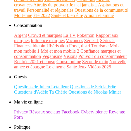
croyances
Attraits du pouvoir
Je n'ai jamais...
Aspirations et
travail
Personnalité et régionales
Questions de la communauté
MoiJeune
Été 2022
Santé et bien-être
Amour et amitié
Consommation
Argent
Crowd et marques
La TV
Pokemon
Rapport aux
marques
Influence marques
Vacances
Séries 1
Séries 2
Finances, bitcoin
Ubérisation
Food, distri
Tourisme
Moi et
mon mobile 1
Moi et mon mobile 2
Confiance marques et
consommation
Veganisme
Visions
Pouvoir du consommateur
Rentrée 2021 et conso
Conso online
Seconde main
Nouvelle
année et épargne
Le cinéma
Santé
Jeux Vidéos 2025
Guests
Questions de Julien Letailleur
Questions de Seb la Frite
Questions d'Adèle Ta Chérie
Questions de Nicolas Minier
Ma vie en ligne
Privacy
Réseaux sociaux
Facebook
Cyberviolence
Revenge
Porn
Politique