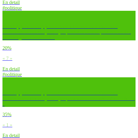
En detail
#politique
Certain(e)s candidat(e)s cherchent à innover ou à s’adresser
différemment aux citoyens. Que penses-tu de leur présence en live
sur Instagram / Facebook ?
20%
« 7 »
En detail
#politique
Certain(e)s candidat(e)s cherchent à innover ou à s’adresser
différemment aux citoyens. Que penses-tu de leurs RDV sur TikTok
?
35%
« 1 »
En detail