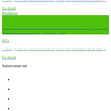
En detail
#politique
Avant l’élection présidentielle en avril, toi personnellement, prévois-
tu d’assister à un meeting de campagne ?
86%
« Non, je ne l'ai pas encore fait et je n'ai pas l'intention de le faire »
En detail
Suivez-nous sur