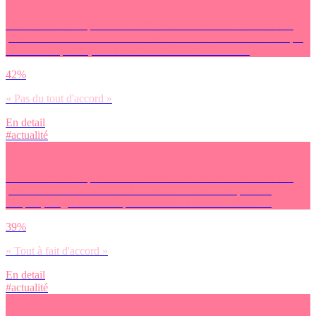
Es-tu d’accord ou pas avec l’affirmation suivante concernant une
possible autorisation du suicide assisté : « c’est contraire à l’éthique
et la bioéthique et ça contrevient au rôe du médecin » ?
42%
« Pas du tout d'accord »
En detail
#actualité
Es-tu d’accord ou pas avec l’affirmation suivante concernant une
possible autorisation du suicide assisté : « c’est une question
d’équité, d’égal accès à la possibilité d’un suicide assisté » ?
39%
« Tout à fait d'accord »
En detail
#actualité