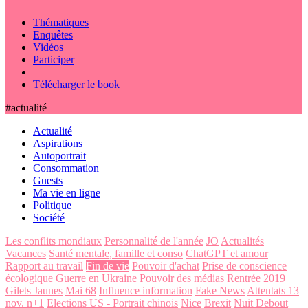
Thématiques
Enquêtes
Vidéos
Participer
Télécharger le book
#actualité
Actualité
Aspirations
Autoportrait
Consommation
Guests
Ma vie en ligne
Politique
Société
Les conflits mondiaux
Personnalité de l'année
JO
Actualités
Vacances
Santé mentale, famille et conso
ChatGPT et amour
Rapport au travail
Fin de vie
Pouvoir d'achat
Prise de conscience
écologique
Guerre en Ukraine
Pouvoir des médias
Rentrée 2019
Gilets Jaunes
Mai 68
Influence information
Fake News
Attentats 13
nov. n+1
Elections US - Portrait chinois
Nice
Brexit
Nuit Debout