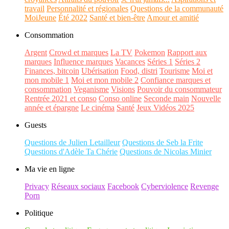
travail
Personnalité et régionales
Questions de la communauté
MoiJeune
Été 2022
Santé et bien-être
Amour et amitié
Consommation
Argent
Crowd et marques
La TV
Pokemon
Rapport aux
marques
Influence marques
Vacances
Séries 1
Séries 2
Finances, bitcoin
Ubérisation
Food, distri
Tourisme
Moi et
mon mobile 1
Moi et mon mobile 2
Confiance marques et
consommation
Veganisme
Visions
Pouvoir du consommateur
Rentrée 2021 et conso
Conso online
Seconde main
Nouvelle
année et épargne
Le cinéma
Santé
Jeux Vidéos 2025
Guests
Questions de Julien Letailleur
Questions de Seb la Frite
Questions d'Adèle Ta Chérie
Questions de Nicolas Minier
Ma vie en ligne
Privacy
Réseaux sociaux
Facebook
Cyberviolence
Revenge
Porn
Politique