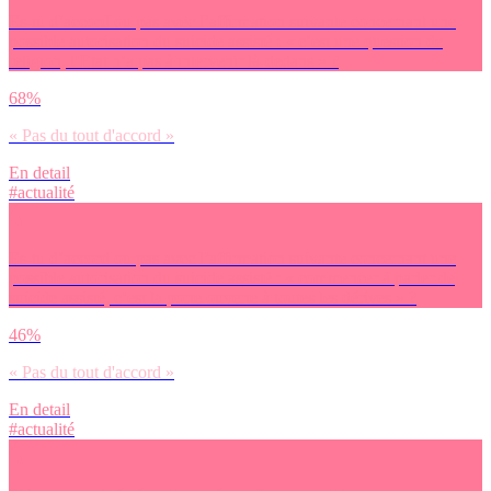
Es-tu d’accord ou pas avec l’affirmation suivante concernant une
possible autorisation du suicide assisté : « c’est une question de
religion, l’Etat n’a pas à intervenir là-dedans » ?
68%
« Pas du tout d'accord »
En detail
#actualité
Es-tu d’accord ou pas avec l’affirmation suivante concernant une
possible autorisation du suicide assisté : « commencer à parler de
suicide assisté, c’est la porte ouverte à toutes les dérives » ?
46%
« Pas du tout d'accord »
En detail
#actualité