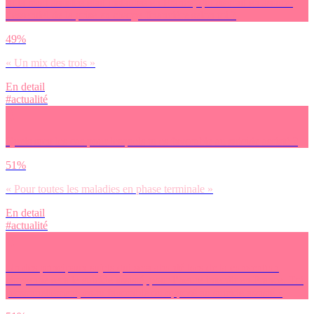
Si la mort assistée était instaurée en France, qui devrait en assurer
l’essentiel de la prise en charge financière selon toi ?
49%
« Un mix des trois »
En detail
#actualité
Quels sont les cas pour lesquels tu es favorable au suicide assisté ?
51%
« Pour toutes les maladies en phase terminale »
En detail
#actualité
Un des principaux sujets qui sera abordé lors de la convention
citoyenne sera le suicide assisté, pour l’heure interdit en France. Toi
personnellement, es-tu favorable ou opposé au suicide assisté ?