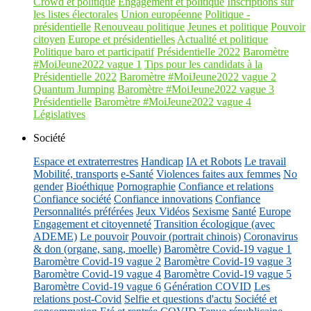
Crowd et politique
Engagement et politique
Inscriptions sur
les listes électorales
Union européenne
Politique -
présidentielle
Renouveau politique
Jeunes et politique
Pouvoir
citoyen
Europe et présidentielles
Actualité et politique
Politique baro et participatif
Présidentielle 2022
Baromètre
#MoiJeune2022 vague 1
Tips pour les candidats à la
Présidentielle 2022
Baromètre #MoiJeune2022 vague 2
Quantum Jumping
Baromètre #MoiJeune2022 vague 3
Présidentielle
Baromètre #MoiJeune2022 vague 4
Législatives
Société
Espace et extraterrestres
Handicap
IA et Robots
Le travail
Mobilité, transports
e-Santé
Violences faites aux femmes
No
gender
Bioéthique
Pornographie
Confiance et relations
Confiance société
Confiance innovations
Confiance
Personnalités préférées
Jeux Vidéos
Sexisme
Santé
Europe
Engagement et citoyenneté
Transition écologique (avec
ADEME)
Le pouvoir
Pouvoir (portrait chinois)
Coronavirus
& don (organe, sang, moelle)
Baromètre Covid-19 vague 1
Baromètre Covid-19 vague 2
Baromètre Covid-19 vague 3
Baromètre Covid-19 vague 4
Baromètre Covid-19 vague 5
Baromètre Covid-19 vague 6
Génération COVID
Les
relations post-Covid
Selfie et questions d'actu
Société et