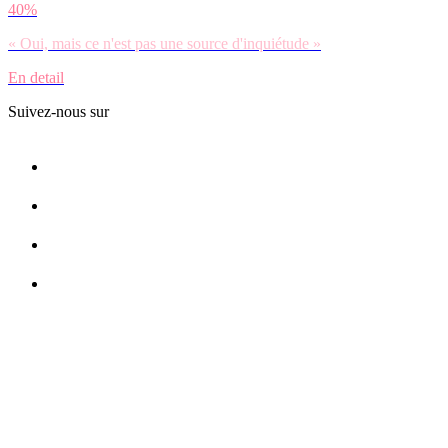
40%
« Oui, mais ce n'est pas une source d'inquiétude »
En detail
Suivez-nous sur