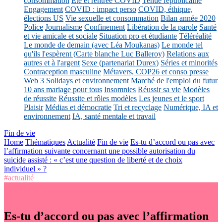
consommation
Eté et rentrée COVID
Tenue républicaine
Engagement
COVID : impact perso
COVID, éthique,
élections US
Vie sexuelle et consommation
Bilan année 2020
Police
Journalisme
Confinement
Libération de la parole
Santé
et vie amicale et sociale
Situation pro et étudiante
Téléréalité
Le monde de demain (avec Léa Moukanas)
Le monde tel
qu'ils l'espèrent (Carte blanche Luc Balleroy)
Relations aux
autres et à l'argent
Sexe (partenariat Durex)
Séries et minorités
Contraception masculine
Métavers, COP26 et conso presse
Web 3
Solidays et environnement
Marché de l'emploi du futur
10 ans mariage pour tous
Insomnies
Réussir sa vie
Modèles
de réussite
Réussite et rôles modèles
Les jeunes et le sport
Plaisir
Médias et démocratie
Tri et recyclage
Numérique, IA et
environnement
IA, santé mentale et travail
Fin de vie
Home
Thématiques
Actualité
Fin de vie
Es-tu d’accord ou pas avec
l’affirmation suivante concernant une possible autorisation du
suicide assisté : « c’est une question de liberté et de choix
individuel » ?
#actualité
Es-tu d’accord ou pas avec l’affirmation