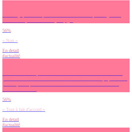
As-tu déjà perdu une personne de ton cercle très proche (parents,
frères/soeurs, enfants ou conjoint(e)) ?
56%
« Non »
En detail
#actualité
Es-tu d’accord ou pas avec l’affirmation suivante concernant une
possible autorisation du suicide assisté : « tu aimerais que, toi ou tes
proches, vous puissiez recourir au suicide assisté si le besoin se
faisait ressentir » ?
56%
« Tout à fait d'accord »
En detail
#actualité