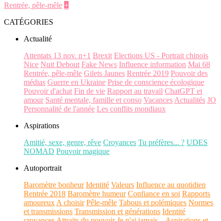
Rentrée, pêle-mêle
+
CATÉGORIES
Actualité
Attentats 13 nov. n+1
Brexit
Elections US - Portrait chinois
Nice
Nuit Debout
Fake News
Influence information
Mai 68
Rentrée, pêle-mêle
Gilets Jaunes
Rentrée 2019
Pouvoir des
médias
Guerre en Ukraine
Prise de conscience écologique
Pouvoir d'achat
Fin de vie
Rapport au travail
ChatGPT et
amour
Santé mentale, famille et conso
Vacances
Actualités
JO
Personnalité de l'année
Les conflits mondiaux
Aspirations
Amitié, sexe, genre, rêve
Croyances
Tu préfères... ?
UDES
NOMAD
Pouvoir magique
Autoportrait
Baromètre bonheur
Identité
Valeurs
Influence au quotidien
Rentrée 2018
Baromètre humeur
Confiance en soi
Rapports
amoureux
A choisir
Pêle-mêle
Tabous et polémiques
Normes
et transmissions
Transmission et générations
Identité
croyances
Attraits du pouvoir
Je n'ai jamais...
Aspirations et