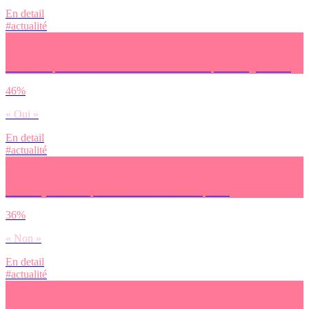
En detail
#actualité
Penses-tu qu’il faille rendre ces directives anticipées obligatoires ?
46%
« Oui »
En detail
#actualité
As-tu déjà entendu parler des directives anticipées ?
36%
« Non »
En detail
#actualité