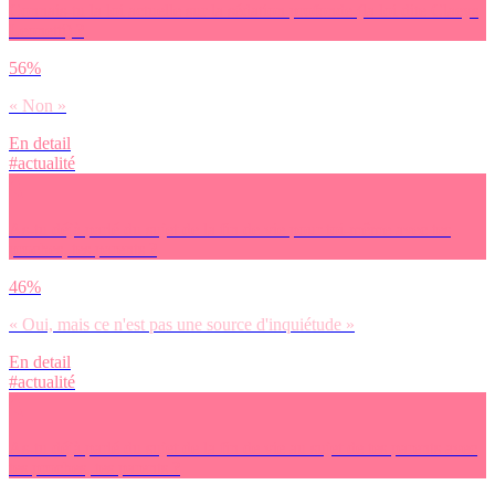
Connais-tu la loi actuelle sur la sédation profonde (la loi dite Claeys
Leonetti) ?
56%
« Non »
En detail
#actualité
As-tu déjà parlé du sujet de la fin de vie pour toi-même avec tes
proches, tes parents ?
46%
« Oui, mais ce n'est pas une source d'inquiétude »
En detail
#actualité
As-tu déjà parlé du sujet de la fin de vie au sujet de tes parents avec
tes proches, tes parents ?