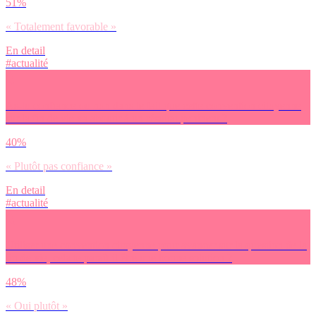
51%
« Totalement favorable »
En detail
#actualité
As-tu confiance ou non dans le fait que cette convention citoyenne
sur la fin de vie va aboutir à un résultat pertinent ?
40%
« Plutôt pas confiance »
En detail
#actualité
Utiliser une convention citoyenne pour avancer sur la question de la
fin de vie, cela te paraît-il être une bonne solution ?
48%
« Oui plutôt »