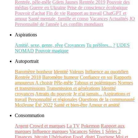
Rentrée, pêle-mêle
Gilets Jaunes
Rentrée 2019
Pouvoir des
médias
Guerre en Ukraine
Prise de conscience écologique
Pouvoir d'achat
Fin de vie
Rapport au travail
ChatGPT et
amour
Santé mentale, famille et conso
Vacances
Actualités
JO
Personnalité de l'année
Les conflits mondiaux
Aspirations
Amitié, sexe, genre, rêve
Croyances
Tu préfères... ?
UDES
NOMAD
Pouvoir magique
Autoportrait
Baromètre bonheur
Identité
Valeurs
Influence au quotidien
Rentrée 2018
Baromètre humeur
Confiance en soi
Rapports
amoureux
A choisir
Pêle-mêle
Tabous et polémiques
Normes
et transmissions
Transmission et générations
Identité
croyances
Attraits du pouvoir
Je n'ai jamais...
Aspirations et
travail
Personnalité et régionales
Questions de la communauté
MoiJeune
Été 2022
Santé et bien-être
Amour et amitié
Consommation
Argent
Crowd et marques
La TV
Pokemon
Rapport aux
marques
Influence marques
Vacances
Séries 1
Séries 2
Finances, bitcoin
Ubérisation
Food, distri
Tourisme
Moi et