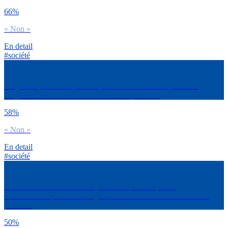
66%
« Non »
En detail
#société
En général, dirais-tu que ta façon de consommer/dépenser de
l’argent est assez similaire à celle de tes parents ?
58%
« Non »
En detail
#société
Dans le domaine alimentaire, dirais-tu que ta façon de
consommer/dépenser de l’argent est assez similaire à celle de tes
parents ?
50%