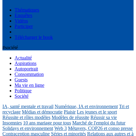
Thématiques
Enquêtes
Vidéos
Participer
Télécharger le book
#société
Actualité
Aspirations
Autoportrait
Consommation
Guests
Ma vie en ligne
Politique
Société
IA, santé mentale et travail
Numérique, IA et environnement
Tri et
recyclage
Médias et démocratie
Plaisir
Les jeunes et le sport
Réussite et rôles modèles
Modèles de réussite
Réussir sa vie
Insomnies
10 ans mariage pour tous
Marché de l'emploi du futur
Solidays et environnement
Web 3
Métavers, COP26 et conso presse
Contraception masculine
Séries et minorités
Relations aux autres et à