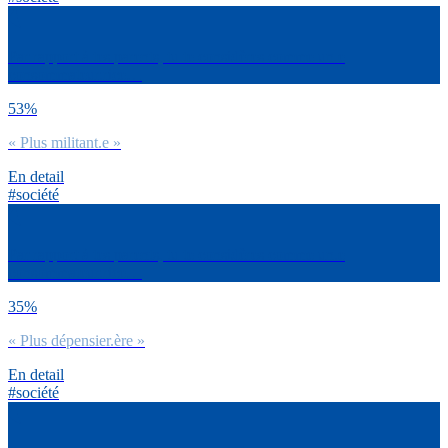
Par rapport à tes parents, tu te considères comme un.e
consommateur.rice…
53%
« Plus militant.e »
En detail
#société
Par rapport à tes parents, tu te considères comme un.e
consommateur.rice…
35%
« Plus dépensier.ère »
En detail
#société