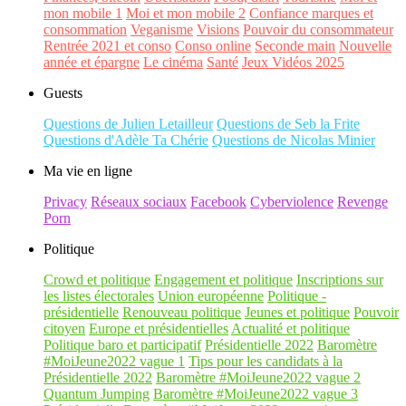
mon mobile 1
Moi et mon mobile 2
Confiance marques et
consommation
Veganisme
Visions
Pouvoir du consommateur
Rentrée 2021 et conso
Conso online
Seconde main
Nouvelle
année et épargne
Le cinéma
Santé
Jeux Vidéos 2025
Guests
Questions de Julien Letailleur
Questions de Seb la Frite
Questions d'Adèle Ta Chérie
Questions de Nicolas Minier
Ma vie en ligne
Privacy
Réseaux sociaux
Facebook
Cyberviolence
Revenge
Porn
Politique
Crowd et politique
Engagement et politique
Inscriptions sur
les listes électorales
Union européenne
Politique -
présidentielle
Renouveau politique
Jeunes et politique
Pouvoir
citoyen
Europe et présidentielles
Actualité et politique
Politique baro et participatif
Présidentielle 2022
Baromètre
#MoiJeune2022 vague 1
Tips pour les candidats à la
Présidentielle 2022
Baromètre #MoiJeune2022 vague 2
Quantum Jumping
Baromètre #MoiJeune2022 vague 3