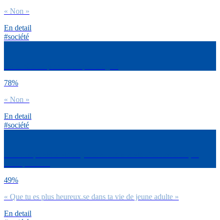
« Non »
En detail
#société
As-tu hâte de prendre un peu d’âge ?
78%
« Non »
En detail
#société
Si tu comparais ta vie de jeune adulte à ta vie d’adolescent.e, tu
dirais plutôt …
49%
« Que tu es plus heureux.se dans ta vie de jeune adulte »
En detail