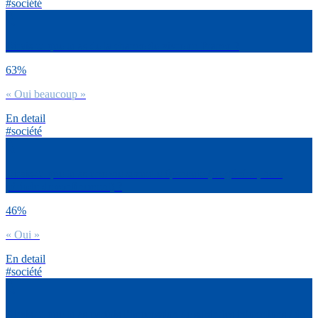
#société
Dirais-tu que tu as de la chance de vivre en France ?
63%
« Oui beaucoup »
En detail
#société
Dirais-tu que tu as une vie sexuelle épanouie (en général, hors
période de confinement) ?
46%
« Oui »
En detail
#société
Dirais-tu que tu as parfois l’impression de subir des injonctions / de