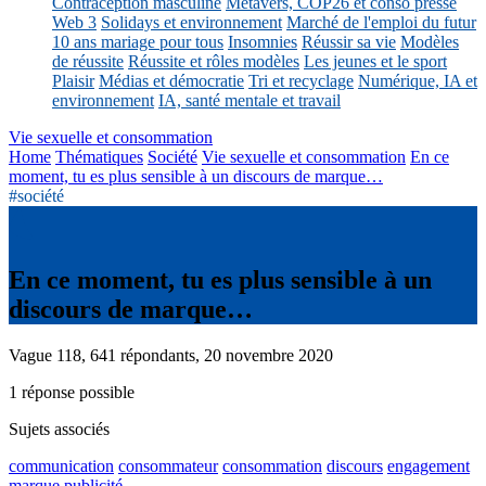
Contraception masculine
Métavers, COP26 et conso presse
Web 3
Solidays et environnement
Marché de l'emploi du futur
10 ans mariage pour tous
Insomnies
Réussir sa vie
Modèles
de réussite
Réussite et rôles modèles
Les jeunes et le sport
Plaisir
Médias et démocratie
Tri et recyclage
Numérique, IA et
environnement
IA, santé mentale et travail
Vie sexuelle et consommation
Home
Thématiques
Société
Vie sexuelle et consommation
En ce
moment, tu es plus sensible à un discours de marque…
#société
En ce moment, tu es plus sensible à un
discours de marque…
Vague 118, 641 répondants, 20 novembre 2020
1 réponse possible
Sujets associés
communication
consommateur
consommation
discours
engagement
marque
publicité