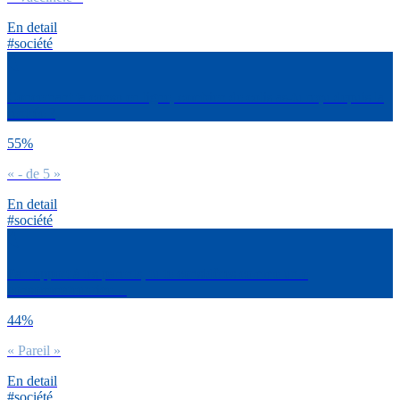
En detail
#société
Concernant ta conso en ligne, combien de colis as-tu reçu depuis la
rentrée ?
55%
« - de 5 »
En detail
#société
Par rapport à tes parents, tu te considères comme un.e
consommateur.rice…
44%
« Pareil »
En detail
#société