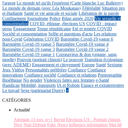
l'argent
Le monde tel qu'ils l'espèrent (Carte blanche Luc Balleroy)
Le monde de demain (avec Léa Moukanas)
Téléréalité
Situation pro
et étudiante
Santé et vie amicale et sociale
Libération de la parole
Confinement
Journalisme
Police
Bilan année 2020
Vie sexuelle et
consommation
COVID, éthique, élections US
COVID : impact
perso
Engagement
Tenue républicaine
Eté et rentrée COVID
Société et consommation
Selfie et questions d'actu
Les relations
post-Covid
Génération COVID
Baromètre Covid-19 vague 6
Baromètre Covid-19 vague 5
Baromètre Covid-19 vague 4
Baromètre Covid-19 vague 3
Baromètre Covid-19 vague 2
Baromètre Covid-19 vague 1
Coronavirus & don (organe, sang,
moelle)
Pouvoir (portrait chinois)
Le pouvoir
Transition écologique
(avec ADEME)
Engagement et citoyenneté
Europe
Santé
Sexisme
Jeux Vidéos
Personnalités préférées
Confiance
Confiance
innovations
Confiance société
Confiance et relations
Pornographie
Bioéthique
No gender
Violences faites aux femmes
e-Santé
Handicap
Mobilité, transports
IA et Robots
Espace et extraterrestres
Le travail
Sexe (partenariat Durex)
+
CATÉGORIES
Actualité
Attentats 13 nov. n+1
Brexit
Elections US - Portrait chinois
Nice
Nuit Debout
Fake News
Influence information
Mai 68