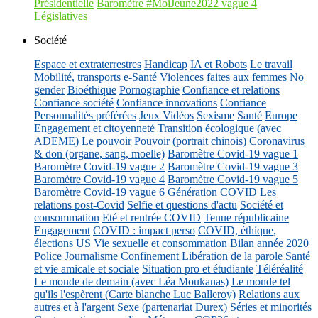
Présidentielle
Baromètre #MoiJeune2022 vague 4
Législatives
Société
Espace et extraterrestres
Handicap
IA et Robots
Le travail
Mobilité, transports
e-Santé
Violences faites aux femmes
No
gender
Bioéthique
Pornographie
Confiance et relations
Confiance société
Confiance innovations
Confiance
Personnalités préférées
Jeux Vidéos
Sexisme
Santé
Europe
Engagement et citoyenneté
Transition écologique (avec
ADEME)
Le pouvoir
Pouvoir (portrait chinois)
Coronavirus
& don (organe, sang, moelle)
Baromètre Covid-19 vague 1
Baromètre Covid-19 vague 2
Baromètre Covid-19 vague 3
Baromètre Covid-19 vague 4
Baromètre Covid-19 vague 5
Baromètre Covid-19 vague 6
Génération COVID
Les
relations post-Covid
Selfie et questions d'actu
Société et
consommation
Eté et rentrée COVID
Tenue républicaine
Engagement
COVID : impact perso
COVID, éthique,
élections US
Vie sexuelle et consommation
Bilan année 2020
Police
Journalisme
Confinement
Libération de la parole
Santé
et vie amicale et sociale
Situation pro et étudiante
Téléréalité
Le monde de demain (avec Léa Moukanas)
Le monde tel
qu'ils l'espèrent (Carte blanche Luc Balleroy)
Relations aux
autres et à l'argent
Sexe (partenariat Durex)
Séries et minorités