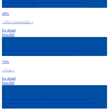
Par rapport à tes parents, tu te considères comme un.e
consommateur.rice…
49%
« Plus responsable »
En detail
#société
Dans les loisirs, dirais-tu que ta façon de consommer/dépenser de
l’argent est assez similaire à celle de tes parents ?
70%
« Non »
En detail
#société
Dans le domaine vestimentaire, dirais-tu que ta façon de
consommer/dépenser de l’argent est assez similaire à celle de tes
parents ?