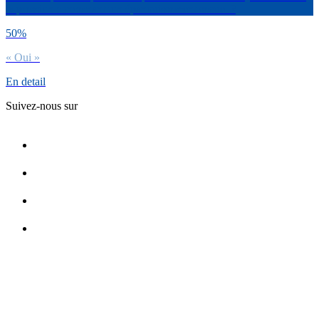
la pression concernant ton épanouissement sexuel ?
50%
« Oui »
En detail
Suivez-nous sur