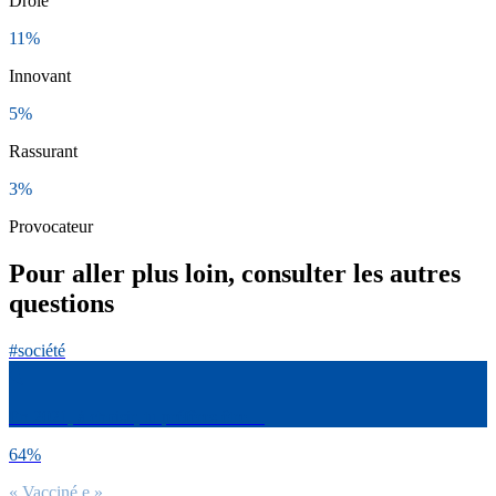
Drôle
11%
Innovant
5%
Rassurant
3%
Provocateur
Pour aller plus loin, consulter les autres
questions
#société
En 2021, à choisir, tu préfères être…
64%
« Vacciné.e »