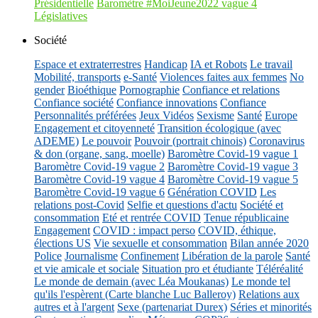
Présidentielle
Baromètre #MoiJeune2022 vague 4
Législatives
Société
Espace et extraterrestres
Handicap
IA et Robots
Le travail
Mobilité, transports
e-Santé
Violences faites aux femmes
No
gender
Bioéthique
Pornographie
Confiance et relations
Confiance société
Confiance innovations
Confiance
Personnalités préférées
Jeux Vidéos
Sexisme
Santé
Europe
Engagement et citoyenneté
Transition écologique (avec
ADEME)
Le pouvoir
Pouvoir (portrait chinois)
Coronavirus
& don (organe, sang, moelle)
Baromètre Covid-19 vague 1
Baromètre Covid-19 vague 2
Baromètre Covid-19 vague 3
Baromètre Covid-19 vague 4
Baromètre Covid-19 vague 5
Baromètre Covid-19 vague 6
Génération COVID
Les
relations post-Covid
Selfie et questions d'actu
Société et
consommation
Eté et rentrée COVID
Tenue républicaine
Engagement
COVID : impact perso
COVID, éthique,
élections US
Vie sexuelle et consommation
Bilan année 2020
Police
Journalisme
Confinement
Libération de la parole
Santé
et vie amicale et sociale
Situation pro et étudiante
Téléréalité
Le monde de demain (avec Léa Moukanas)
Le monde tel
qu'ils l'espèrent (Carte blanche Luc Balleroy)
Relations aux
autres et à l'argent
Sexe (partenariat Durex)
Séries et minorités