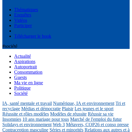
Thématiques
Enquêtes
Vidéos
Participer
Télécharger le book
#société
Actualité
Aspirations
Autoportrait
Consommation
Guests
Ma vie en ligne
Politique
Société
IA, santé mentale et travail
Numérique, IA et environnement
Tri et
recyclage
Médias et démocratie
Plaisir
Les jeunes et le sport
Réussite et rôles modèles
Modèles de réussite
Réussir sa vie
Insomnies
10 ans mariage pour tous
Marché de l'emploi du futur
Solidays et environnement
Web 3
Métavers, COP26 et conso presse
Contraception masculine
Séries et minorités
Relations aux autres et à