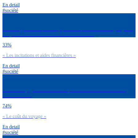
En detail
#société
Selon toi, pour aller plus loin, qu’est-ce qui ferait davantage agir les
citoyens en faveur de l’environnement ? En 1er
33%
« Les incitations et aides financières »
En detail
#société
Tu as un voyage à faire en France, tu as le choix entre le train et
l’avion. En 1er
74%
« Le coût du voyage »
En detail
#société