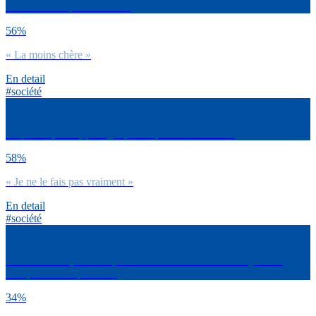
tu choisiras le plus souvent :
56%
« La moins chère »
En detail
#société
Emprunter, louer, partager plutôt que d’acheter neuf
58%
« Je ne le fais pas vraiment »
En detail
#société
Utiliser le vélo, les transports en commun ou autres moyens de
transport moins polluants
34%