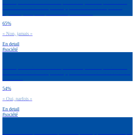
Est-ce que tu fais attention à la provenance, à la composition et au
mode de fabrication des produits, quand tu achètes des produits
high-tech (smartphone, ordinateurs, enceintes…)
65%
« Non, jamais »
En detail
#société
Est-ce que tu fais attention à la provenance, à la composition et au
mode de fabrication des produits, quand tu achètes des vêtements et
chaussures
54%
« Oui, parfois »
En detail
#société
Entre deux marques dont les produits te plaisent, quelle est celle que