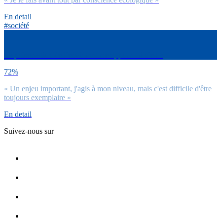
En detail
#société
La préservation de l’environnement, pour toi c’est :
72%
« Un enjeu important, j'agis à mon niveau, mais c'est difficile d'être
toujours exemplaire »
En detail
Suivez-nous sur