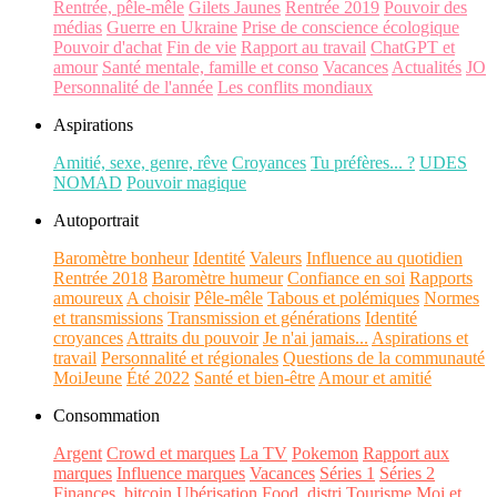
Rentrée, pêle-mêle
Gilets Jaunes
Rentrée 2019
Pouvoir des
médias
Guerre en Ukraine
Prise de conscience écologique
Pouvoir d'achat
Fin de vie
Rapport au travail
ChatGPT et
amour
Santé mentale, famille et conso
Vacances
Actualités
JO
Personnalité de l'année
Les conflits mondiaux
Aspirations
Amitié, sexe, genre, rêve
Croyances
Tu préfères... ?
UDES
NOMAD
Pouvoir magique
Autoportrait
Baromètre bonheur
Identité
Valeurs
Influence au quotidien
Rentrée 2018
Baromètre humeur
Confiance en soi
Rapports
amoureux
A choisir
Pêle-mêle
Tabous et polémiques
Normes
et transmissions
Transmission et générations
Identité
croyances
Attraits du pouvoir
Je n'ai jamais...
Aspirations et
travail
Personnalité et régionales
Questions de la communauté
MoiJeune
Été 2022
Santé et bien-être
Amour et amitié
Consommation
Argent
Crowd et marques
La TV
Pokemon
Rapport aux
marques
Influence marques
Vacances
Séries 1
Séries 2
Finances, bitcoin
Ubérisation
Food, distri
Tourisme
Moi et