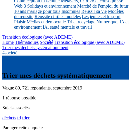
Contraception masculine
Métavers, COP26 et conso presse
Web 3
Solidays et environnement
Marché de l'emploi du futur
10 ans mariage pour tous
Insomnies
Réussir sa vie
Modèles
de réussite
Réussite et rôles modèles
Les jeunes et le sport
Plaisir
Médias et démocratie
Tri et recyclage
Numérique, IA et
environnement
IA, santé mentale et travail
Transition écologique (avec ADEME)
Home
Thématiques
Société
Transition écologique (avec ADEME)
Trier mes déchets systématiquement
#société
Trier mes déchets systématiquement
Vague 89, 721 répondants, septembre 2019
1 réponse possible
Sujets associés
déchets
tri
trier
Partager cette enquête