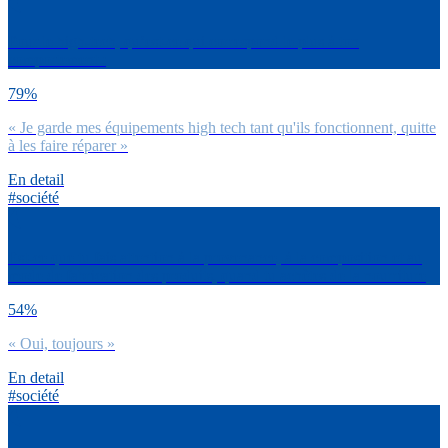
Pour le high-tech, qu’est-ce qui correspond le plus à ton
comportement :
79%
« Je garde mes équipements high tech tant qu'ils fonctionnent, quitte
à les faire réparer »
En detail
#société
Est-ce que tu fais attention à la provenance, à la composition et au
mode de fabrication des produits, quand tu achètes de la nourriture
54%
« Oui, toujours »
En detail
#société