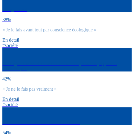
Manger local
38%
« Je le fais avant tout par conscience écologique »
En detail
#société
Privilégier l’achat d’occasion : vêtements, meubles, appareils
électroniques
42%
« Je ne le fais pas vraiment »
En detail
#société
Faire attention à ma consommation d’eau
54%