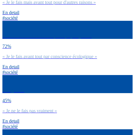
« Je le fais mais avant tout pour d'autres raisons »
En detail
#société
Réduire mon utilisation du plastique, du jetable
72%
« Je le fais avant tout par conscience écologique »
En detail
#société
Manger bio
45%
« Je ne le fais pas vraiment »
En detail
#société