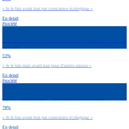
« Je le fais avant tout par conscience écologique »
En detail
#société
Réparer mon téléphone, mon ordi ou mon imprimante lorsqu’ils sont
en panne
53%
« Je le fais mais avant tout pour d'autres raisons »
En detail
#société
Ne pas jeter mes chewing-gums ou mes papiers par terre
78%
« Je le fais avant tout par conscience écologique »
En detail