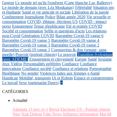
l'argent
Le monde tel qu'ils l'espèrent (Carte blanche Luc Balleroy)
Le monde de demain (avec Léa Moukanas)
Téléréalité
Situation pro
et étudiante
Santé et vie amicale et sociale
Libération de la parole
Confinement
Journalisme
Police
Bilan année 2020
Vie sexuelle et
consommation
COVID, éthique, élections US
COVID : impact
perso
Engagement
Tenue républicaine
Eté et rentrée COVID
Société et consommation
Selfie et questions d'actu
Les relations
post-Covid
Génération COVID
Baromètre Covid-19 vague 6
Baromètre Covid-19 vague 5
Baromètre Covid-19 vague 4
Baromètre Covid-19 vague 3
Baromètre Covid-19 vague 2
Baromètre Covid-19 vague 1
Coronavirus & don (organe, sang,
moelle)
Pouvoir (portrait chinois)
Le pouvoir
Transition écologique
(avec ADEME)
Engagement et citoyenneté
Europe
Santé
Sexisme
Jeux Vidéos
Personnalités préférées
Confiance
Confiance
innovations
Confiance société
Confiance et relations
Pornographie
Bioéthique
No gender
Violences faites aux femmes
e-Santé
Handicap
Mobilité, transports
IA et Robots
Espace et extraterrestres
Le travail
Sexe (partenariat Durex)
+
CATÉGORIES
Actualité
Attentats 13 nov. n+1
Brexit
Elections US - Portrait chinois
Nice
Nuit Debout
Fake News
Influence information
Mai 68