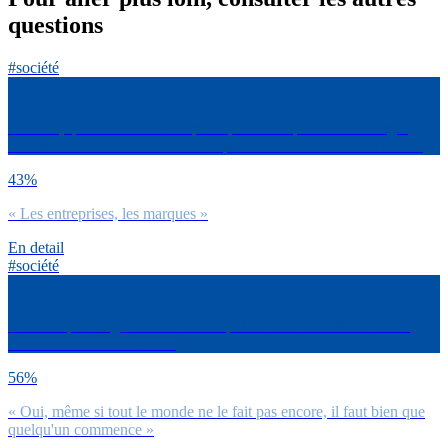
questions
#société
Au final, quel est selon toi le principal acteur pour faire changer
réellement la donne en matière de protection de l’environnement ?
43%
« Les entreprises, les marques »
En detail
#société
Crois-tu que les gestes individuels puissent faire la différence en
matière d’environnement ?
56%
« Oui, même si tout le monde ne le fait pas encore, il faut bien que
quelqu'un commence »