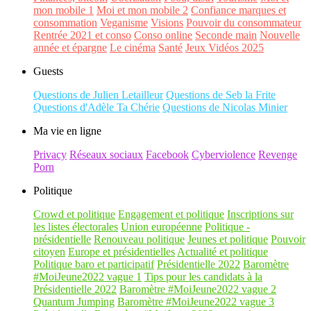
mon mobile 1
Moi et mon mobile 2
Confiance marques et
consommation
Veganisme
Visions
Pouvoir du consommateur
Rentrée 2021 et conso
Conso online
Seconde main
Nouvelle
année et épargne
Le cinéma
Santé
Jeux Vidéos 2025
Guests
Questions de Julien Letailleur
Questions de Seb la Frite
Questions d'Adèle Ta Chérie
Questions de Nicolas Minier
Ma vie en ligne
Privacy
Réseaux sociaux
Facebook
Cyberviolence
Revenge
Porn
Politique
Crowd et politique
Engagement et politique
Inscriptions sur
les listes électorales
Union européenne
Politique -
présidentielle
Renouveau politique
Jeunes et politique
Pouvoir
citoyen
Europe et présidentielles
Actualité et politique
Politique baro et participatif
Présidentielle 2022
Baromètre
#MoiJeune2022 vague 1
Tips pour les candidats à la
Présidentielle 2022
Baromètre #MoiJeune2022 vague 2
Quantum Jumping
Baromètre #MoiJeune2022 vague 3