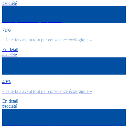
#société
Ne pas jeter mes mégots par terre
71%
« Je le fais avant tout par conscience écologique »
En detail
#société
Manger des fruits et légumes de saison
49%
« Je le fais avant tout par conscience écologique »
En detail
#société
Utiliser des produits ménagers naturels ou avec un label écologique