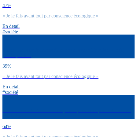
47%
« Je le fais avant tout par conscience écologique »
En detail
#société
Eteindre mes équipements électroniques quand je suis absent(e)
(écrans, wifi…)
39%
« Je le fais avant tout par conscience écologique »
En detail
#société
Ramener mes déchets électroniques et piles à des points de collecte
spécialisés
64%
« Je le fais avant tout par conscience écologique »