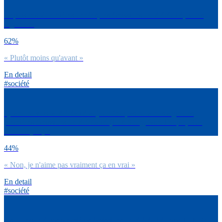
Depuis ces 2 dernières années, les émissions de téléréalité, tu les
regardes :
62%
« Plutôt moins qu'avant »
En detail
#société
Quand tu vois la téléréalité aujourd’hui, as-tu la nostalgie des
premières émissions de téléréalité (Loft Story, Nice People, Star
Academy…) ?
44%
« Non, je n'aime pas vraiment ça en vrai »
En detail
#société
As-tu regardé ces premières émissions de téléréalité, type Loft Story,