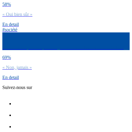
58%
« Oui bien sûr »
En detail
#société
Actuellement, est-ce que tu regardes des émissions de téléréalité ?
69%
« Non, jamais »
En detail
Suivez-nous sur