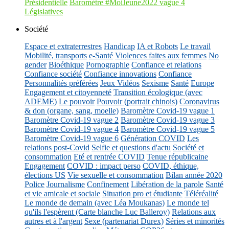
Présidentielle
Baromètre #MoiJeune2022 vague 4
Législatives
Société
Espace et extraterrestres
Handicap
IA et Robots
Le travail
Mobilité, transports
e-Santé
Violences faites aux femmes
No
gender
Bioéthique
Pornographie
Confiance et relations
Confiance société
Confiance innovations
Confiance
Personnalités préférées
Jeux Vidéos
Sexisme
Santé
Europe
Engagement et citoyenneté
Transition écologique (avec
ADEME)
Le pouvoir
Pouvoir (portrait chinois)
Coronavirus
& don (organe, sang, moelle)
Baromètre Covid-19 vague 1
Baromètre Covid-19 vague 2
Baromètre Covid-19 vague 3
Baromètre Covid-19 vague 4
Baromètre Covid-19 vague 5
Baromètre Covid-19 vague 6
Génération COVID
Les
relations post-Covid
Selfie et questions d'actu
Société et
consommation
Eté et rentrée COVID
Tenue républicaine
Engagement
COVID : impact perso
COVID, éthique,
élections US
Vie sexuelle et consommation
Bilan année 2020
Police
Journalisme
Confinement
Libération de la parole
Santé
et vie amicale et sociale
Situation pro et étudiante
Téléréalité
Le monde de demain (avec Léa Moukanas)
Le monde tel
qu'ils l'espèrent (Carte blanche Luc Balleroy)
Relations aux
autres et à l'argent
Sexe (partenariat Durex)
Séries et minorités