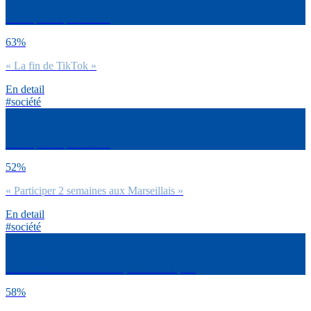
C’est quoi le pire entre :
63%
« La fin de TikTok »
En detail
#société
C’est quoi le pire entre :
52%
« Participer 2 semaines aux Marseillais »
En detail
#société
Les émissions de téléréalité, tu trouves ça…
58%