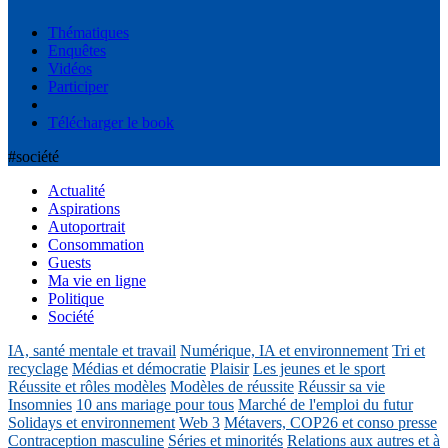
Thématiques
Enquêtes
Vidéos
Participer
Télécharger le book
#société
Actualité
Aspirations
Autoportrait
Consommation
Guests
Ma vie en ligne
Politique
Société
IA, santé mentale et travail
Numérique, IA et environnement
Tri et
recyclage
Médias et démocratie
Plaisir
Les jeunes et le sport
Réussite et rôles modèles
Modèles de réussite
Réussir sa vie
Insomnies
10 ans mariage pour tous
Marché de l'emploi du futur
Solidays et environnement
Web 3
Métavers, COP26 et conso presse
Contraception masculine
Séries et minorités
Relations aux autres et à