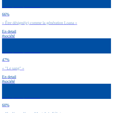
C’est quoi le pire entre :
66%
« Être désigné(e) comme la génération Loana »
En detail
#société
C’est quoi le pire entre :
47%
« "Le sang" »
En detail
#société
C’est quoi le pire entre :
60%