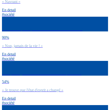
« Navrant »
En detail
#société
Aimerais-tu participer à une émission de téléréalité ?
90%
« Non, jamais de la vie ! »
En detail
#société
Pourquoi regardes-tu la téléréalité moins qu’avant ?
54%
« Je trouve que l'état d'esprit a changé »
En detail
#société