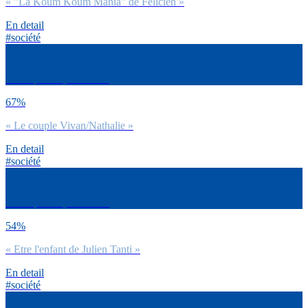
« "La Koum Koum Mania" de Félicien »
En detail
#société
C’est quoi le pire entre :
67%
« Le couple Vivan/Nathalie »
En detail
#société
C’est quoi le pire entre :
54%
« Etre l'enfant de Julien Tanti »
En detail
#société