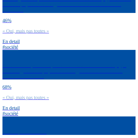
Nice People, Star Academy, l’Île de la tentation ou encore Le
Bachelor ?
46%
« Oui, mais pas toutes »
En detail
#société
As-tu entendu parler des premières émissions de téléréalité, type
Loft Story, Nice People, Star Academy, l’Île de la tentation ou
encore Le Bachelor ?
68%
« Oui, mais pas toutes »
En detail
#société
Sais-tu qui est Loana ?