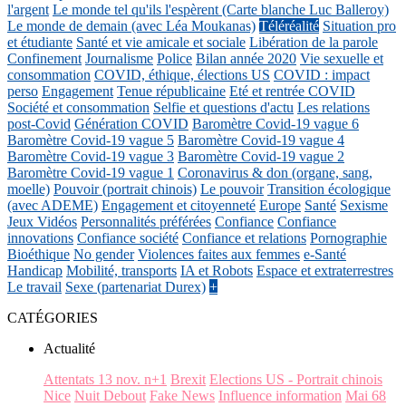
l'argent
Le monde tel qu'ils l'espèrent (Carte blanche Luc Balleroy)
Le monde de demain (avec Léa Moukanas)
Téléréalité
Situation pro
et étudiante
Santé et vie amicale et sociale
Libération de la parole
Confinement
Journalisme
Police
Bilan année 2020
Vie sexuelle et
consommation
COVID, éthique, élections US
COVID : impact
perso
Engagement
Tenue républicaine
Eté et rentrée COVID
Société et consommation
Selfie et questions d'actu
Les relations
post-Covid
Génération COVID
Baromètre Covid-19 vague 6
Baromètre Covid-19 vague 5
Baromètre Covid-19 vague 4
Baromètre Covid-19 vague 3
Baromètre Covid-19 vague 2
Baromètre Covid-19 vague 1
Coronavirus & don (organe, sang,
moelle)
Pouvoir (portrait chinois)
Le pouvoir
Transition écologique
(avec ADEME)
Engagement et citoyenneté
Europe
Santé
Sexisme
Jeux Vidéos
Personnalités préférées
Confiance
Confiance
innovations
Confiance société
Confiance et relations
Pornographie
Bioéthique
No gender
Violences faites aux femmes
e-Santé
Handicap
Mobilité, transports
IA et Robots
Espace et extraterrestres
Le travail
Sexe (partenariat Durex)
+
CATÉGORIES
Actualité
Attentats 13 nov. n+1
Brexit
Elections US - Portrait chinois
Nice
Nuit Debout
Fake News
Influence information
Mai 68