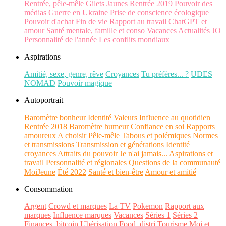
Rentrée, pêle-mêle
Gilets Jaunes
Rentrée 2019
Pouvoir des
médias
Guerre en Ukraine
Prise de conscience écologique
Pouvoir d'achat
Fin de vie
Rapport au travail
ChatGPT et
amour
Santé mentale, famille et conso
Vacances
Actualités
JO
Personnalité de l'année
Les conflits mondiaux
Aspirations
Amitié, sexe, genre, rêve
Croyances
Tu préfères... ?
UDES
NOMAD
Pouvoir magique
Autoportrait
Baromètre bonheur
Identité
Valeurs
Influence au quotidien
Rentrée 2018
Baromètre humeur
Confiance en soi
Rapports
amoureux
A choisir
Pêle-mêle
Tabous et polémiques
Normes
et transmissions
Transmission et générations
Identité
croyances
Attraits du pouvoir
Je n'ai jamais...
Aspirations et
travail
Personnalité et régionales
Questions de la communauté
MoiJeune
Été 2022
Santé et bien-être
Amour et amitié
Consommation
Argent
Crowd et marques
La TV
Pokemon
Rapport aux
marques
Influence marques
Vacances
Séries 1
Séries 2
Finances, bitcoin
Ubérisation
Food, distri
Tourisme
Moi et