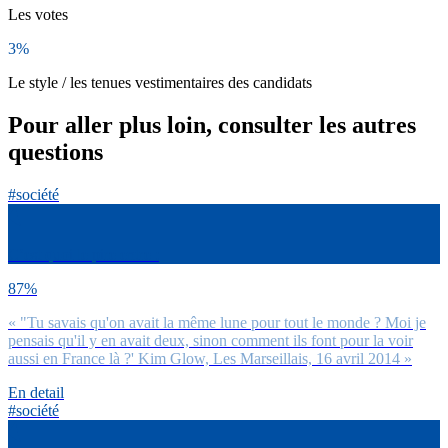
Les votes
3%
Le style / les tenues vestimentaires des candidats
Pour aller plus loin, consulter les autres
questions
#société
C’est quoi le pire entre :
87%
« "Tu savais qu'on avait la même lune pour tout le monde ? Moi je
pensais qu'il y en avait deux, sinon comment ils font pour la voir
aussi en France là ?' Kim Glow, Les Marseillais, 16 avril 2014 »
En detail
#société