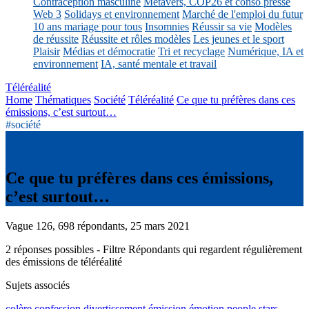
Contraception masculine
Métavers, COP26 et conso presse
Web 3
Solidays et environnement
Marché de l'emploi du futur
10 ans mariage pour tous
Insomnies
Réussir sa vie
Modèles
de réussite
Réussite et rôles modèles
Les jeunes et le sport
Plaisir
Médias et démocratie
Tri et recyclage
Numérique, IA et
environnement
IA, santé mentale et travail
Téléréalité
Home
Thématiques
Société
Téléréalité
Ce que tu préfères dans ces
émissions, c’est surtout…
#société
Ce que tu préfères dans ces émissions,
c’est surtout…
Vague 126, 698 répondants, 25 mars 2021
2 réponses possibles - Filtre Répondants qui regardent régulièrement
des émissions de téléréalité
Sujets associés
colère
confession
divertissement
émission
émotion
people
stars