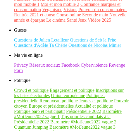
mon mobile 1
Moi et mon mobile 2
Confiance marques et
consommation
Veganisme
Visions
Pouvoir du consommateur
Rentrée 2021 et conso
Conso online
Seconde main
Nouvelle
année et épargne
Le cinéma
Santé
Jeux Vidéos 2025
Guests
Questions de Julien Letailleur
Questions de Seb la Frite
Questions d'Adèle Ta Chérie
Questions de Nicolas Minier
Ma vie en ligne
Privacy
Réseaux sociaux
Facebook
Cyberviolence
Revenge
Porn
Politique
Crowd et politique
Engagement et politique
Inscriptions sur
les listes électorales
Union européenne
Politique -
présidentielle
Renouveau politique
Jeunes et politique
Pouvoir
citoyen
Europe et présidentielles
Actualité et politique
Politique baro et participatif
Présidentielle 2022
Baromètre
#MoiJeune2022 vague 1
Tips pour les candidats à la
Présidentielle 2022
Baromètre #MoiJeune2022 vague 2
Quantum Jumping
Baromètre #MoiJeune2022 vague 3