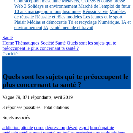
Contraception masculine
Métavers, COP26 et conso presse
Web 3
Solidays et environnement
Marché de l'emploi du futur
10 ans mariage pour tous
Insomnies
Réussir sa vie
Modèles
de réussite
Réussite et rôles modèles
Les jeunes et le sport
Plaisir
Médias et démocratie
Tri et recyclage
Numérique, IA et
environnement
IA, santé mentale et travail
Santé
Home
Thématiques
Société
Santé
Quels sont les sujets qui te
préoccupent le plus concernant ta santé ?
#société
Quels sont les sujets qui te préoccupent le
plus concernant ta santé ?
Vague 79, 871 répondants, avril 2019
3 réponses possibles - total citations
Sujets associés
addiction
attente
corps
dépression
désert
esprit
homéopathie
médecin
médicament
mental
mutuelles
perturbateurs endocriniens