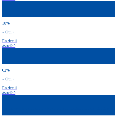
As-tu déjà consommé des drogues dures ?
18%
« Oui »
En detail
#société
As-tu déjà consommé des drogues douces ?
62%
« Oui »
En detail
#société
Concernant les addictions (tabac, alcool, drogues douces, drogues
dures) tu te sens :