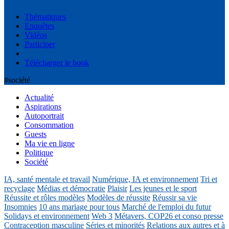
Thématiques
Enquêtes
Vidéos
Participer
Télécharger le book
#société
Actualité
Aspirations
Autoportrait
Consommation
Guests
Ma vie en ligne
Politique
Société
IA, santé mentale et travail
Numérique, IA et environnement
Tri et
recyclage
Médias et démocratie
Plaisir
Les jeunes et le sport
Réussite et rôles modèles
Modèles de réussite
Réussir sa vie
Insomnies
10 ans mariage pour tous
Marché de l'emploi du futur
Solidays et environnement
Web 3
Métavers, COP26 et conso presse
Contraception masculine
Séries et minorités
Relations aux autres et à