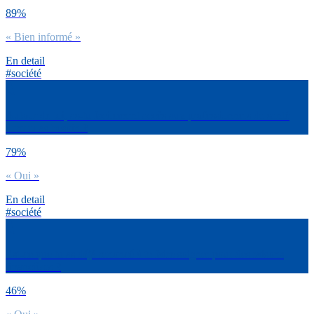
89%
« Bien informé »
En detail
#société
Autour de toi, as-tu facilement accès aux professionnels de santé
dont tu as besoin ?
79%
« Oui »
En detail
#société
Est-ce que tu as déjà renoncé à te faire soigner pour des raisons
financières ?
46%