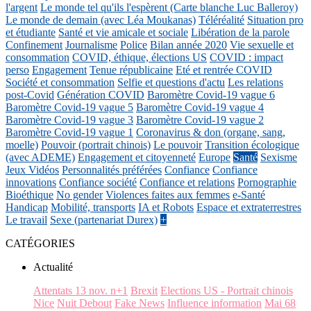
l'argent
Le monde tel qu'ils l'espèrent (Carte blanche Luc Balleroy)
Le monde de demain (avec Léa Moukanas)
Téléréalité
Situation pro
et étudiante
Santé et vie amicale et sociale
Libération de la parole
Confinement
Journalisme
Police
Bilan année 2020
Vie sexuelle et
consommation
COVID, éthique, élections US
COVID : impact
perso
Engagement
Tenue républicaine
Eté et rentrée COVID
Société et consommation
Selfie et questions d'actu
Les relations
post-Covid
Génération COVID
Baromètre Covid-19 vague 6
Baromètre Covid-19 vague 5
Baromètre Covid-19 vague 4
Baromètre Covid-19 vague 3
Baromètre Covid-19 vague 2
Baromètre Covid-19 vague 1
Coronavirus & don (organe, sang,
moelle)
Pouvoir (portrait chinois)
Le pouvoir
Transition écologique
(avec ADEME)
Engagement et citoyenneté
Europe
Santé
Sexisme
Jeux Vidéos
Personnalités préférées
Confiance
Confiance
innovations
Confiance société
Confiance et relations
Pornographie
Bioéthique
No gender
Violences faites aux femmes
e-Santé
Handicap
Mobilité, transports
IA et Robots
Espace et extraterrestres
Le travail
Sexe (partenariat Durex)
+
CATÉGORIES
Actualité
Attentats 13 nov. n+1
Brexit
Elections US - Portrait chinois
Nice
Nuit Debout
Fake News
Influence information
Mai 68