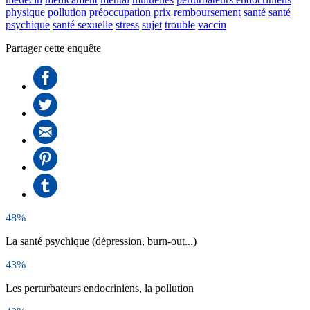
physique
pollution
préoccupation
prix
remboursement
santé
santé
psychique
santé sexuelle
stress
sujet
trouble
vaccin
Partager cette enquête
48%
La santé psychique (dépression, burn-out...)
43%
Les perturbateurs endocriniens, la pollution