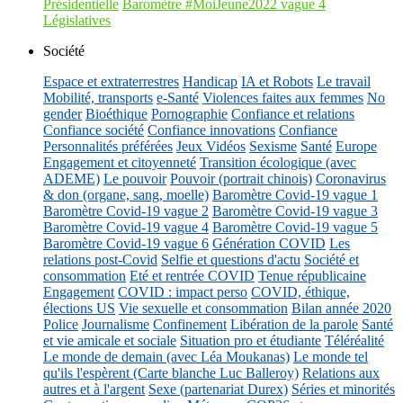
Présidentielle
Baromètre #MoiJeune2022 vague 4
Législatives
Société
Espace et extraterrestres
Handicap
IA et Robots
Le travail
Mobilité, transports
e-Santé
Violences faites aux femmes
No
gender
Bioéthique
Pornographie
Confiance et relations
Confiance société
Confiance innovations
Confiance
Personnalités préférées
Jeux Vidéos
Sexisme
Santé
Europe
Engagement et citoyenneté
Transition écologique (avec
ADEME)
Le pouvoir
Pouvoir (portrait chinois)
Coronavirus
& don (organe, sang, moelle)
Baromètre Covid-19 vague 1
Baromètre Covid-19 vague 2
Baromètre Covid-19 vague 3
Baromètre Covid-19 vague 4
Baromètre Covid-19 vague 5
Baromètre Covid-19 vague 6
Génération COVID
Les
relations post-Covid
Selfie et questions d'actu
Société et
consommation
Eté et rentrée COVID
Tenue républicaine
Engagement
COVID : impact perso
COVID, éthique,
élections US
Vie sexuelle et consommation
Bilan année 2020
Police
Journalisme
Confinement
Libération de la parole
Santé
et vie amicale et sociale
Situation pro et étudiante
Téléréalité
Le monde de demain (avec Léa Moukanas)
Le monde tel
qu'ils l'espèrent (Carte blanche Luc Balleroy)
Relations aux
autres et à l'argent
Sexe (partenariat Durex)
Séries et minorités