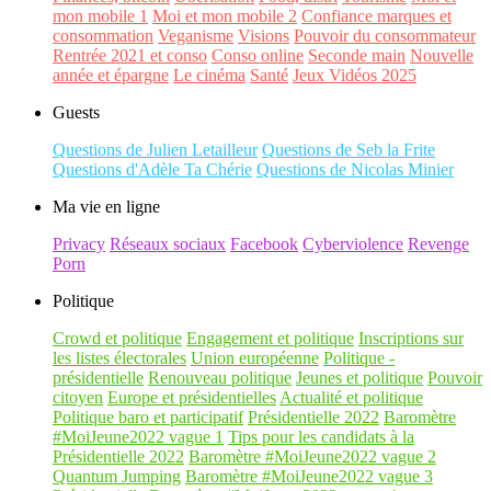
mon mobile 1
Moi et mon mobile 2
Confiance marques et
consommation
Veganisme
Visions
Pouvoir du consommateur
Rentrée 2021 et conso
Conso online
Seconde main
Nouvelle
année et épargne
Le cinéma
Santé
Jeux Vidéos 2025
Guests
Questions de Julien Letailleur
Questions de Seb la Frite
Questions d'Adèle Ta Chérie
Questions de Nicolas Minier
Ma vie en ligne
Privacy
Réseaux sociaux
Facebook
Cyberviolence
Revenge
Porn
Politique
Crowd et politique
Engagement et politique
Inscriptions sur
les listes électorales
Union européenne
Politique -
présidentielle
Renouveau politique
Jeunes et politique
Pouvoir
citoyen
Europe et présidentielles
Actualité et politique
Politique baro et participatif
Présidentielle 2022
Baromètre
#MoiJeune2022 vague 1
Tips pour les candidats à la
Présidentielle 2022
Baromètre #MoiJeune2022 vague 2
Quantum Jumping
Baromètre #MoiJeune2022 vague 3