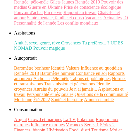
Rentrée, pêle-mêle
Gilets Jaunes
Rentrée 2019
Pouvoir des
médias
Guerre en Ukraine
Prise de conscience écologique
Pouvoir d'achat
Fin de vie
Rapport au travail
ChatGPT et
amour
Santé mentale, famille et conso
Vacances
Actualités
JO
Personnalité de l'année
Les conflits mondiaux
Aspirations
Amitié, sexe, genre, rêve
Croyances
Tu préfères... ?
UDES
NOMAD
Pouvoir magique
Autoportrait
Baromètre bonheur
Identité
Valeurs
Influence au quotidien
Rentrée 2018
Baromètre humeur
Confiance en soi
Rapports
amoureux
A choisir
Pêle-mêle
Tabous et polémiques
Normes
et transmissions
Transmission et générations
Identité
croyances
Attraits du pouvoir
Je n'ai jamais...
Aspirations et
travail
Personnalité et régionales
Questions de la communauté
MoiJeune
Été 2022
Santé et bien-être
Amour et amitié
Consommation
Argent
Crowd et marques
La TV
Pokemon
Rapport aux
marques
Influence marques
Vacances
Séries 1
Séries 2
Finances, bitcoin
Ubérisation
Food, distri
Tourisme
Moi et