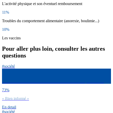
L'activité physique et son éventuel remboursement
11%
Troubles du comportement alimentaire (anorexie, boulimie...)
10%
Les vaccins
Pour aller plus loin, consulter les autres
questions
#société
Concernant les maladies sexuellement transmissibles, tu te sens :
73%
« Bien informé »
En detail
#société