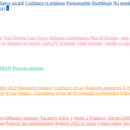
iance société
Confiance et relations
Pornographie
Bioéthique
No gend
ex)
+
ce
Nuit Debout
Fake News
Influence information
Mai 68
Rentrée, pêle
 vie
Rapport au travail
ChatGPT et amour
Santé mentale, famille et con
OMAD
Pouvoir magique
trée 2018
Baromètre humeur
Confiance en soi
Rapports amoureux
A ch
oir
Je n'ai jamais...
Aspirations et travail
Personnalité et régionales
Ques
es
Influence marques
Vacances
Séries 1
Séries 2
Finances, bitcoin
Ubér
ons
Pouvoir du consommateur
Rentrée 2021 et conso
Conso online
Sec