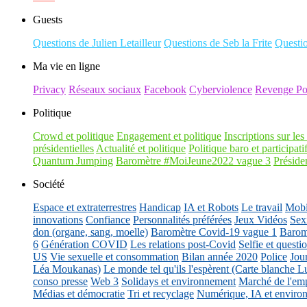
Guests
Questions de Julien Letailleur
Questions de Seb la Frite
Questi
Ma vie en ligne
Privacy
Réseaux sociaux
Facebook
Cyberviolence
Revenge Po
Politique
Crowd et politique
Engagement et politique
Inscriptions sur les 
présidentielles
Actualité et politique
Politique baro et participati
Quantum Jumping
Baromètre #MoiJeune2022 vague 3
Présiden
Société
Espace et extraterrestres
Handicap
IA et Robots
Le travail
Mobil
innovations
Confiance
Personnalités préférées
Jeux Vidéos
Sex
don (organe, sang, moelle)
Baromètre Covid-19 vague 1
Barom
6
Génération COVID
Les relations post-Covid
Selfie et questi
US
Vie sexuelle et consommation
Bilan année 2020
Police
Jou
Léa Moukanas)
Le monde tel qu'ils l'espèrent (Carte blanche L
conso presse
Web 3
Solidays et environnement
Marché de l'emp
Médias et démocratie
Tri et recyclage
Numérique, IA et enviro