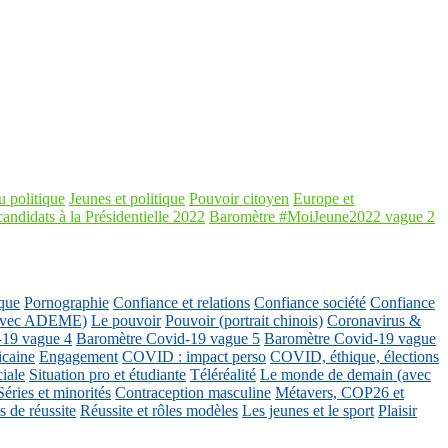
 politique
Jeunes et politique
Pouvoir citoyen
Europe et
candidats à la Présidentielle 2022
Baromètre #MoiJeune2022 vague 2
que
Pornographie
Confiance et relations
Confiance société
Confiance
 (avec ADEME)
Le pouvoir
Pouvoir (portrait chinois)
Coronavirus &
-19 vague 4
Baromètre Covid-19 vague 5
Baromètre Covid-19 vague
icaine
Engagement
COVID : impact perso
COVID, éthique, élections
ciale
Situation pro et étudiante
Téléréalité
Le monde de demain (avec
Séries et minorités
Contraception masculine
Métavers, COP26 et
 de réussite
Réussite et rôles modèles
Les jeunes et le sport
Plaisir