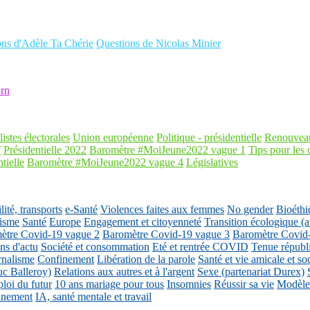
ons d'Adèle Ta Chérie
Questions de Nicolas Minier
rn
listes électorales
Union européenne
Politique - présidentielle
Renouveau
f
Présidentielle 2022
Baromètre #MoiJeune2022 vague 1
Tips pour les 
tielle
Baromètre #MoiJeune2022 vague 4
Législatives
ité, transports
e-Santé
Violences faites aux femmes
No gender
Bioéthi
isme
Santé
Europe
Engagement et citoyenneté
Transition écologique
ètre Covid-19 vague 2
Baromètre Covid-19 vague 3
Baromètre Covid
ons d'actu
Société et consommation
Eté et rentrée COVID
Tenue républ
rnalisme
Confinement
Libération de la parole
Santé et vie amicale et so
uc Balleroy)
Relations aux autres et à l'argent
Sexe (partenariat Durex)
loi du futur
10 ans mariage pour tous
Insomnies
Réussir sa vie
Modèles
nnement
IA, santé mentale et travail