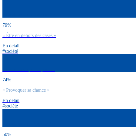
Réussir sa vie, c’est plutôt :
79%
« Être en dehors des cases »
En detail
#société
Réussir sa vie, c’est plutôt :
74%
« Provoquer sa chance »
En detail
#société
Réussir sa vie, c’est plutôt :
50%