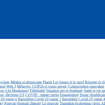
cyclage
Médias et démocratie
Plaisir
Les jeunes et le sport
Réussite et r
ment
Web 3
Métavers, COP26 et conso presse
Contraception masculine
vec Léa Moukanas)
Téléréalité
Situation pro et étudiante
Santé et vie am
ue, élections US
COVID : impact perso
Engagement
Tenue républicai
-19 vague 6
Baromètre Covid-19 vague 5
Baromètre Covid-19 vague 
le)
Pouvoir (portrait chinois)
Le pouvoir
Transition écologique (avec