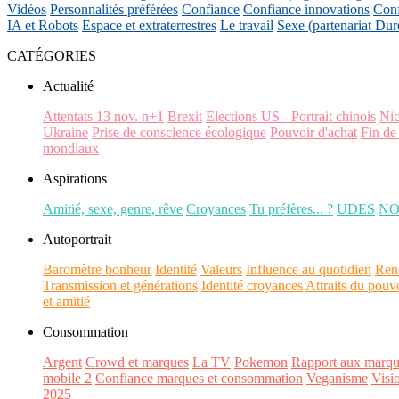
Vidéos
Personnalités préférées
Confiance
Confiance innovations
Conf
IA et Robots
Espace et extraterrestres
Le travail
Sexe (partenariat Dur
CATÉGORIES
Actualité
Attentats 13 nov. n+1
Brexit
Elections US - Portrait chinois
Ni
Ukraine
Prise de conscience écologique
Pouvoir d'achat
Fin de
mondiaux
Aspirations
Amitié, sexe, genre, rêve
Croyances
Tu préfères... ?
UDES
N
Autoportrait
Baromètre bonheur
Identité
Valeurs
Influence au quotidien
Ren
Transmission et générations
Identité croyances
Attraits du pouv
et amitié
Consommation
Argent
Crowd et marques
La TV
Pokemon
Rapport aux marqu
mobile 2
Confiance marques et consommation
Veganisme
Visi
2025