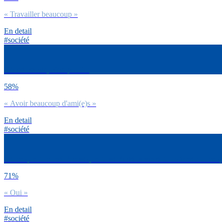
« Travailler beaucoup »
En detail
#société
Réussir sa vie, c’est plutôt :
58%
« Avoir beaucoup d'ami(e)s »
En detail
#société
Est-ce que tu considéreras que tu as réussi ta vie si tu obtiens tout ce 
71%
« Oui »
En detail
#société