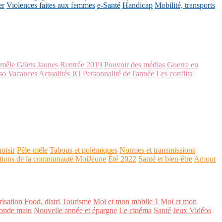
er
Violences faites aux femmes
e-Santé
Handicap
Mobilité, transports
-mêle
Gilets Jaunes
Rentrée 2019
Pouvoir des médias
Guerre en
so
Vacances
Actualités
JO
Personnalité de l'année
Les conflits
oisir
Pêle-mêle
Tabous et polémiques
Normes et transmissions
tions de la communauté MoiJeune
Été 2022
Santé et bien-être
Amour
isation
Food, distri
Tourisme
Moi et mon mobile 1
Moi et mon
onde main
Nouvelle année et épargne
Le cinéma
Santé
Jeux Vidéos