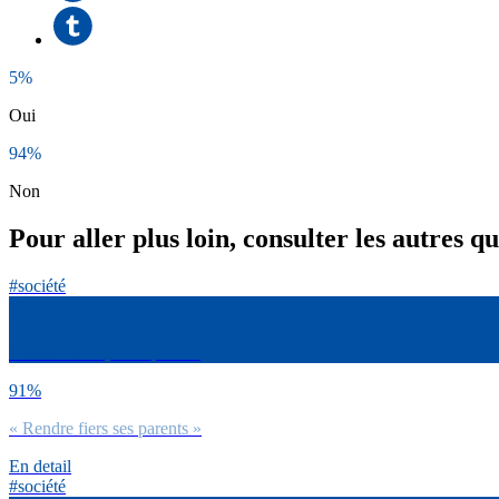
5%
Oui
94%
Non
Pour aller plus loin, consulter les autres q
#société
Réussir sa vie, c’est plutôt :
91%
« Rendre fiers ses parents »
En detail
#société