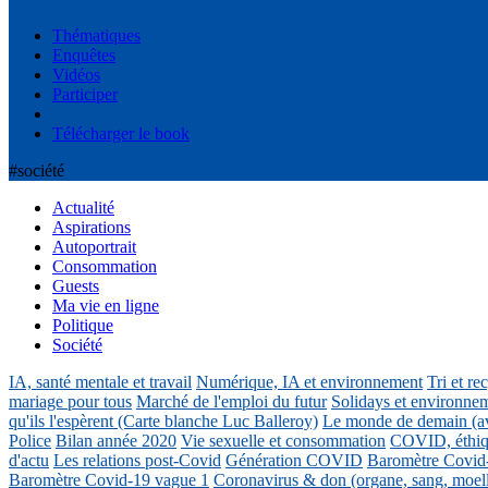
Thématiques
Enquêtes
Vidéos
Participer
Télécharger le book
#société
Actualité
Aspirations
Autoportrait
Consommation
Guests
Ma vie en ligne
Politique
Société
IA, santé mentale et travail
Numérique, IA et environnement
Tri et re
mariage pour tous
Marché de l'emploi du futur
Solidays et environne
qu'ils l'espèrent (Carte blanche Luc Balleroy)
Le monde de demain (a
Police
Bilan année 2020
Vie sexuelle et consommation
COVID, éthiq
d'actu
Les relations post-Covid
Génération COVID
Baromètre Covid
Baromètre Covid-19 vague 1
Coronavirus & don (organe, sang, moel