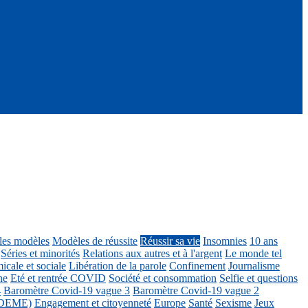
ôles modèles
Modèles de réussite
Réussir sa vie
Insomnies
10 ans
Séries et minorités
Relations aux autres et à l'argent
Le monde tel
icale et sociale
Libération de la parole
Confinement
Journalisme
ne
Eté et rentrée COVID
Société et consommation
Selfie et questions
4
Baromètre Covid-19 vague 3
Baromètre Covid-19 vague 2
 ADEME)
Engagement et citoyenneté
Europe
Santé
Sexisme
Jeux