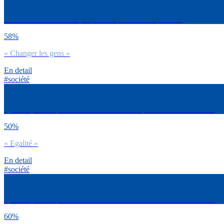
Pour un monde meilleur, tu penses qu’il faudrait plutôt…
58%
« Changer les gens »
En detail
#société
Qui a le plus de pouvoir entre Donald Trump et Vladimir Poutine ?
50%
« Egalité »
En detail
#société
Qui a le plus de pouvoir entre Carlos Ghosn et Edward Snowden ?
60%