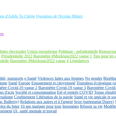
ons d'Adèle Ta Chérie
Questions de Nicolas Minier
rn
listes électorales
Union européenne
Politique - présidentielle
Renouveau
f
Présidentielle 2022
Baromètre #MoiJeune2022 vague 1
Tips pour les 
tielle
Baromètre #MoiJeune2022 vague 4
Législatives
ité, transports
e-Santé
Violences faites aux femmes
No gender
Bioéthi
isme
Santé
Europe
Engagement et citoyenneté
Transition écologique
ètre Covid-19 vague 2
Baromètre Covid-19 vague 3
Baromètre Covid
ons d'actu
Société et consommation
Eté et rentrée COVID
Tenue républ
rnalisme
Confinement
Libération de la parole
Santé et vie amicale et so
uc Balleroy)
Relations aux autres et à l'argent
Sexe (partenariat Durex)
loi du futur
10 ans mariage pour tous
Insomnies
Réussir sa vie
Modèles
nnement
IA, santé mentale et travail