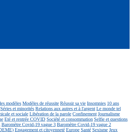
ôles modèles
Modèles de réussite
Réussir sa vie
Insomnies
10 ans
Séries et minorités
Relations aux autres et à l'argent
Le monde tel
icale et sociale
Libération de la parole
Confinement
Journalisme
ne
Eté et rentrée COVID
Société et consommation
Selfie et questions
4
Baromètre Covid-19 vague 3
Baromètre Covid-19 vague 2
 ADEME)
Engagement et citoyenneté
Europe
Santé
Sexisme
Jeux