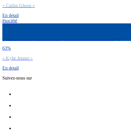
« Carlos Ghosn »
En detail
#société
Qui a le plus de pouvoir entre Kylie Jenner et Greta Thunberg ?
63%
« Kylie Jenner »
En detail
Suivez-nous sur