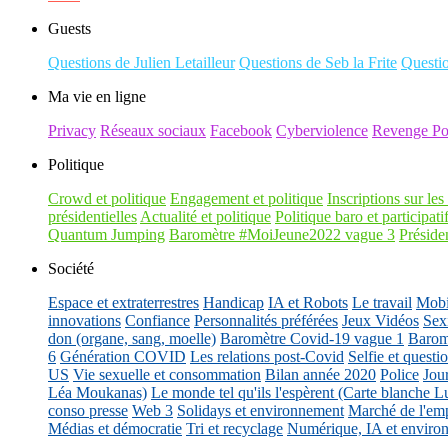
Guests
Questions de Julien Letailleur
Questions de Seb la Frite
Questi
Ma vie en ligne
Privacy
Réseaux sociaux
Facebook
Cyberviolence
Revenge Po
Politique
Crowd et politique
Engagement et politique
Inscriptions sur les 
présidentielles
Actualité et politique
Politique baro et participati
Quantum Jumping
Baromètre #MoiJeune2022 vague 3
Présiden
Société
Espace et extraterrestres
Handicap
IA et Robots
Le travail
Mobil
innovations
Confiance
Personnalités préférées
Jeux Vidéos
Sex
don (organe, sang, moelle)
Baromètre Covid-19 vague 1
Barom
6
Génération COVID
Les relations post-Covid
Selfie et questi
US
Vie sexuelle et consommation
Bilan année 2020
Police
Jou
Léa Moukanas)
Le monde tel qu'ils l'espèrent (Carte blanche L
conso presse
Web 3
Solidays et environnement
Marché de l'emp
Médias et démocratie
Tri et recyclage
Numérique, IA et enviro