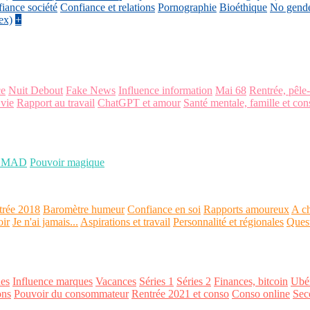
iance société
Confiance et relations
Pornographie
Bioéthique
No gend
ex)
+
ce
Nuit Debout
Fake News
Influence information
Mai 68
Rentrée, pêle
 vie
Rapport au travail
ChatGPT et amour
Santé mentale, famille et con
OMAD
Pouvoir magique
trée 2018
Baromètre humeur
Confiance en soi
Rapports amoureux
A ch
oir
Je n'ai jamais...
Aspirations et travail
Personnalité et régionales
Ques
es
Influence marques
Vacances
Séries 1
Séries 2
Finances, bitcoin
Ubér
ons
Pouvoir du consommateur
Rentrée 2021 et conso
Conso online
Sec