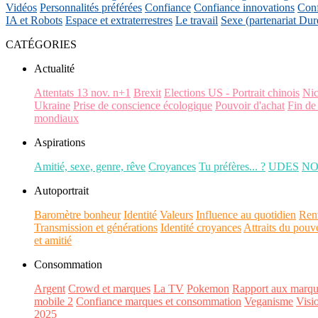
Vidéos
Personnalités préférées
Confiance
Confiance innovations
Conf
IA et Robots
Espace et extraterrestres
Le travail
Sexe (partenariat Dur
CATÉGORIES
Actualité
Attentats 13 nov. n+1
Brexit
Elections US - Portrait chinois
Ni
Ukraine
Prise de conscience écologique
Pouvoir d'achat
Fin de
mondiaux
Aspirations
Amitié, sexe, genre, rêve
Croyances
Tu préfères... ?
UDES
N
Autoportrait
Baromètre bonheur
Identité
Valeurs
Influence au quotidien
Ren
Transmission et générations
Identité croyances
Attraits du pouv
et amitié
Consommation
Argent
Crowd et marques
La TV
Pokemon
Rapport aux marqu
mobile 2
Confiance marques et consommation
Veganisme
Visi
2025