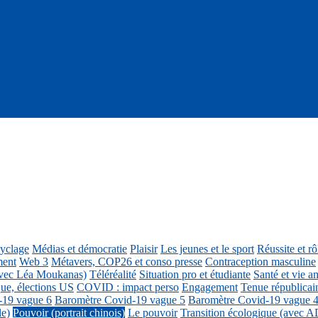
cyclage
Médias et démocratie
Plaisir
Les jeunes et le sport
Réussite et r
ment
Web 3
Métavers, COP26 et conso presse
Contraception masculine
vec Léa Moukanas)
Téléréalité
Situation pro et étudiante
Santé et vie am
ue, élections US
COVID : impact perso
Engagement
Tenue républicai
-19 vague 6
Baromètre Covid-19 vague 5
Baromètre Covid-19 vague 
le)
Pouvoir (portrait chinois)
Le pouvoir
Transition écologique (avec