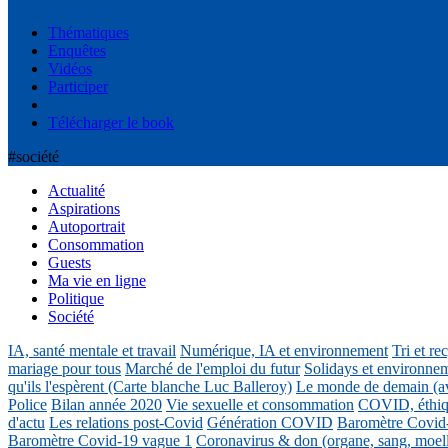
Thématiques
Enquêtes
Vidéos
Participer
Télécharger le book
#société
Actualité
Aspirations
Autoportrait
Consommation
Guests
Ma vie en ligne
Politique
Société
IA, santé mentale et travail
Numérique, IA et environnement
Tri et re
mariage pour tous
Marché de l'emploi du futur
Solidays et environne
qu'ils l'espèrent (Carte blanche Luc Balleroy)
Le monde de demain (a
Police
Bilan année 2020
Vie sexuelle et consommation
COVID, éthiq
d'actu
Les relations post-Covid
Génération COVID
Baromètre Covid
Baromètre Covid-19 vague 1
Coronavirus & don (organe, sang, moel