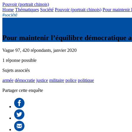
Pouvoir (portrait chinois)
Home
Thématiques
Société
Pouvoir (portrait chinois)
Pour maintenir l
#société
Pour maintenir l’équilibre démocratique auj
Vague 97, 420 répondants, janvier 2020
1 réponse possible
Sujets associés
armée
démocratie
justice
militaire
police
politique
Partager cette enquête