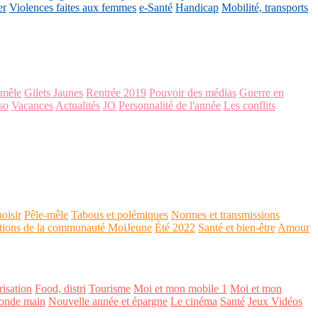
er
Violences faites aux femmes
e-Santé
Handicap
Mobilité, transports
-mêle
Gilets Jaunes
Rentrée 2019
Pouvoir des médias
Guerre en
so
Vacances
Actualités
JO
Personnalité de l'année
Les conflits
oisir
Pêle-mêle
Tabous et polémiques
Normes et transmissions
tions de la communauté MoiJeune
Été 2022
Santé et bien-être
Amour
isation
Food, distri
Tourisme
Moi et mon mobile 1
Moi et mon
onde main
Nouvelle année et épargne
Le cinéma
Santé
Jeux Vidéos