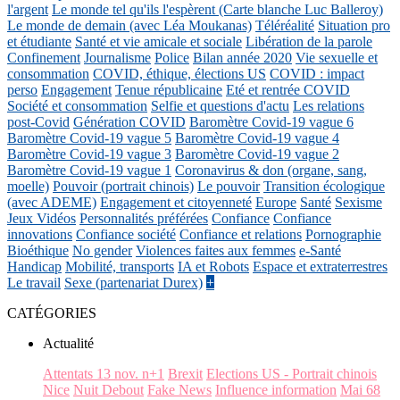
l'argent
Le monde tel qu'ils l'espèrent (Carte blanche Luc Balleroy)
Le monde de demain (avec Léa Moukanas)
Téléréalité
Situation pro
et étudiante
Santé et vie amicale et sociale
Libération de la parole
Confinement
Journalisme
Police
Bilan année 2020
Vie sexuelle et
consommation
COVID, éthique, élections US
COVID : impact
perso
Engagement
Tenue républicaine
Eté et rentrée COVID
Société et consommation
Selfie et questions d'actu
Les relations
post-Covid
Génération COVID
Baromètre Covid-19 vague 6
Baromètre Covid-19 vague 5
Baromètre Covid-19 vague 4
Baromètre Covid-19 vague 3
Baromètre Covid-19 vague 2
Baromètre Covid-19 vague 1
Coronavirus & don (organe, sang,
moelle)
Pouvoir (portrait chinois)
Le pouvoir
Transition écologique
(avec ADEME)
Engagement et citoyenneté
Europe
Santé
Sexisme
Jeux Vidéos
Personnalités préférées
Confiance
Confiance
innovations
Confiance société
Confiance et relations
Pornographie
Bioéthique
No gender
Violences faites aux femmes
e-Santé
Handicap
Mobilité, transports
IA et Robots
Espace et extraterrestres
Le travail
Sexe (partenariat Durex)
+
CATÉGORIES
Actualité
Attentats 13 nov. n+1
Brexit
Elections US - Portrait chinois
Nice
Nuit Debout
Fake News
Influence information
Mai 68