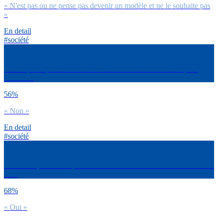
« N'est pas ou ne pense pas devenir un modèle et ne le souhaite pas
»
En detail
#société
Est-ce que tu penses être ou devenir un modèle de réussite pour
d’autres ?
56%
« Non »
En detail
#société
Penses-tu que c’est important d’avoir des modèles de réussite dans la
vie ?
68%
« Oui »