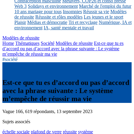
Contraception masculine
Métavers, COP26 et conso presse
Web 3
Solidays et environnement
Marché de l'emploi du futur
10 ans mariage pour tous
Insomnies
Réussir sa vie
Modèles
de réussite
Réussite et rôles modèles
Les jeunes et le sport
Plaisir
Médias et démocratie
Tri et recyclage
Numérique, IA et
environnement
IA, santé mentale et travail
Modèles de réussite
Home
Thématiques
Société
Modèles de réussite
Est-ce que tu es
d’accord ou pas d’accord avec la phrase suivante : Le système
m’empêche de réussir ma vie
#société
Est-ce que tu es d’accord ou pas d’accord
avec la phrase suivante : Le système
m’empêche de réussir ma vie
Vague 166, 619 répondants, 13 septembre 2023
Sujets associés
échelle sociale
plafond de verre
réussite
système