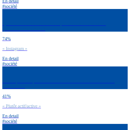
En detail
#société
Quels sont les réseaux sociaux que tu utilises ne serait-ce
qu’occasionnellement ?
74%
« Instagram »
En detail
#société
Est-ce que tu te qualifies d’actif/active sur les réseaux sociaux
personnels ?
41%
« Plutôt actif/active »
En detail
#société