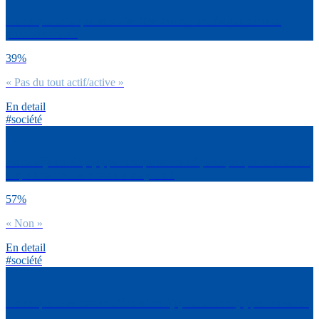
Est-ce que tu te qualifies d’actif/active sur les réseaux sociaux
professionnels ?
39%
« Pas du tout actif/active »
En detail
#société
As-tu déjà été déçu(e) par une personnalité publique que tu admirais
et qui incarnait la réussite à tes yeux ?
57%
« Non »
En detail
#société
Est-ce que tu as besoin d’être admiré(e) ou reconnu(e) par les autres
?