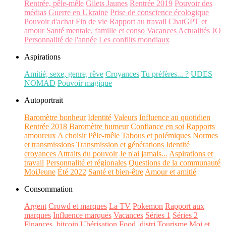
Rentrée, pêle-mêle
Gilets Jaunes
Rentrée 2019
Pouvoir des
médias
Guerre en Ukraine
Prise de conscience écologique
Pouvoir d'achat
Fin de vie
Rapport au travail
ChatGPT et
amour
Santé mentale, famille et conso
Vacances
Actualités
JO
Personnalité de l'année
Les conflits mondiaux
Aspirations
Amitié, sexe, genre, rêve
Croyances
Tu préfères... ?
UDES
NOMAD
Pouvoir magique
Autoportrait
Baromètre bonheur
Identité
Valeurs
Influence au quotidien
Rentrée 2018
Baromètre humeur
Confiance en soi
Rapports
amoureux
A choisir
Pêle-mêle
Tabous et polémiques
Normes
et transmissions
Transmission et générations
Identité
croyances
Attraits du pouvoir
Je n'ai jamais...
Aspirations et
travail
Personnalité et régionales
Questions de la communauté
MoiJeune
Été 2022
Santé et bien-être
Amour et amitié
Consommation
Argent
Crowd et marques
La TV
Pokemon
Rapport aux
marques
Influence marques
Vacances
Séries 1
Séries 2
Finances, bitcoin
Ubérisation
Food, distri
Tourisme
Moi et