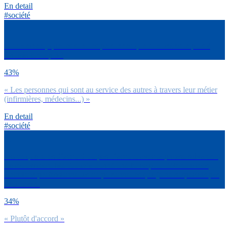
En detail
#société
Globalement, quelles sont les personnes que tu admires le plus ?
Choisis ton top 3 !
43%
« Les personnes qui sont au service des autres à travers leur métier
(infirmières, médecins...) »
En detail
#société
Est-ce que tu es d’accord ou pas d’accord avec la phrase suivante :
Le mouvement MeToo m’a donné une force pour défendre mes
ambitions professionnelles ou personnelles que je ne suspectais pas
avoir avant
34%
« Plutôt d'accord »