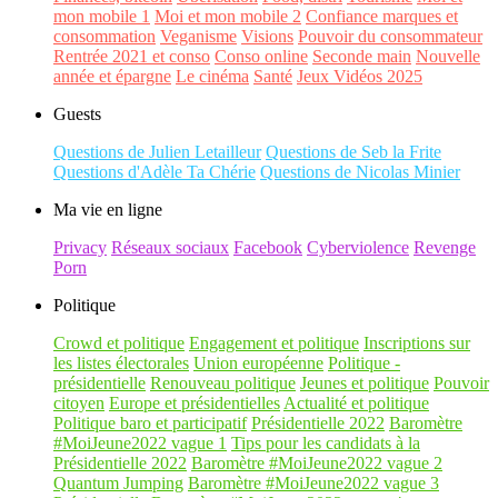
mon mobile 1
Moi et mon mobile 2
Confiance marques et
consommation
Veganisme
Visions
Pouvoir du consommateur
Rentrée 2021 et conso
Conso online
Seconde main
Nouvelle
année et épargne
Le cinéma
Santé
Jeux Vidéos 2025
Guests
Questions de Julien Letailleur
Questions de Seb la Frite
Questions d'Adèle Ta Chérie
Questions de Nicolas Minier
Ma vie en ligne
Privacy
Réseaux sociaux
Facebook
Cyberviolence
Revenge
Porn
Politique
Crowd et politique
Engagement et politique
Inscriptions sur
les listes électorales
Union européenne
Politique -
présidentielle
Renouveau politique
Jeunes et politique
Pouvoir
citoyen
Europe et présidentielles
Actualité et politique
Politique baro et participatif
Présidentielle 2022
Baromètre
#MoiJeune2022 vague 1
Tips pour les candidats à la
Présidentielle 2022
Baromètre #MoiJeune2022 vague 2
Quantum Jumping
Baromètre #MoiJeune2022 vague 3