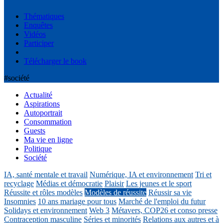
Thématiques
Enquêtes
Vidéos
Participer
Télécharger le book
#société
Actualité
Aspirations
Autoportrait
Consommation
Guests
Ma vie en ligne
Politique
Société
IA, santé mentale et travail
Numérique, IA et environnement
Tri et
recyclage
Médias et démocratie
Plaisir
Les jeunes et le sport
Réussite et rôles modèles
Modèles de réussite
Réussir sa vie
Insomnies
10 ans mariage pour tous
Marché de l'emploi du futur
Solidays et environnement
Web 3
Métavers, COP26 et conso presse
Contraception masculine
Séries et minorités
Relations aux autres et à