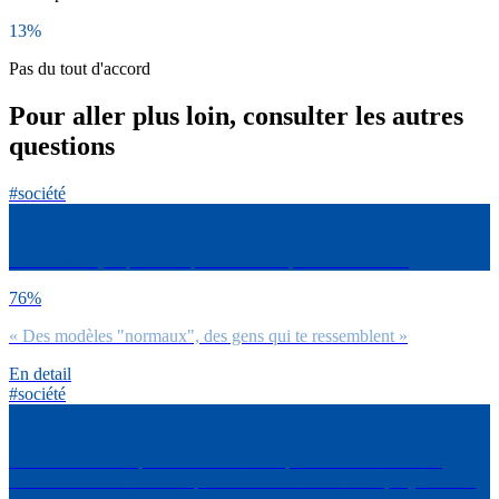
13%
Pas du tout d'accord
Pour aller plus loin, consulter les autres
questions
#société
Globalement, tu préfères quand les marques te montrent :
76%
« Des modèles "normaux", des gens qui te ressemblent »
En detail
#société
Es-tu d’accord ou pas d’accord avec la phrase suivante sur les
réseaux sociaux : Je mens parfois sur ma vie dans ce que je montre