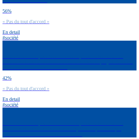
via les réseaux sociaux
56%
« Pas du tout d'accord »
En detail
#société
Es-tu d’accord ou pas d’accord avec la phrase suivante sur les
réseaux sociaux : J’essaie de donner le sentiment que j’ai réussi ma
vie à travers mes réseaux sociaux
42%
« Pas du tout d'accord »
En detail
#société
Es-tu d’accord ou pas d’accord avec la phrase suivante sur les
réseaux sociaux : Les réseaux sociaux, c’est un peu vivre par
procuration la vie et les succès des autres