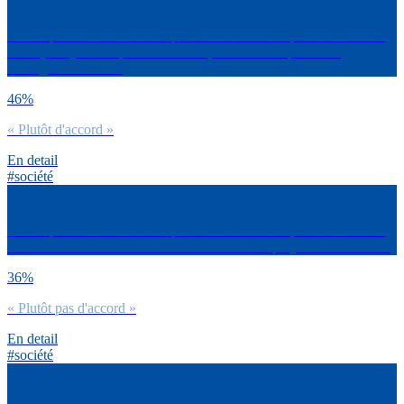
Est-ce que tu es d’accord ou pas d’accord avec la phrase suivante :
J’essaye déjà de ne pas rater ma vie, avant de me permettre
d’imaginer la réussir
46%
« Plutôt d'accord »
En detail
#société
Est-ce que tu es d’accord ou pas d’accord avec la phrase suivante :
La crise Covid a considérablement ralenti mes projets et ma carrière
36%
« Plutôt pas d'accord »
En detail
#société