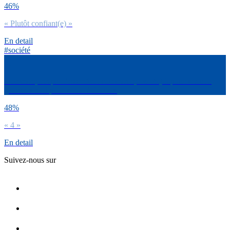
46%
« Plutôt confiant(e) »
En detail
#société
Commençons par l’essentiel : comment ça va ? :) 1 pour « tout à
gauche » et 5 pour « tout à droite »
48%
« 4 »
En detail
Suivez-nous sur