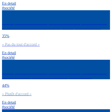
En detail
#société
Est-ce que tu es d’accord ou pas d’accord avec la phrase suivante :
Réussir sa vie online est tout aussi important que la réussir IRL
35%
« Pas du tout d'accord »
En detail
#société
Est-ce que tu es d’accord ou pas d’accord avec la phrase suivante :
Ma santé mentale passe avant ma réussite professionnelle
44%
« Plutôt d'accord »
En detail
#société