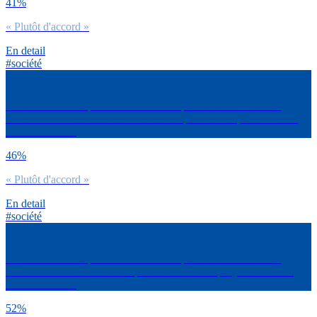
41%
« Plutôt d'accord »
En detail
#société
Es-tu d’accord ou pas d’accord avec la phrase suivante sur les
réseaux sociaux : Je trouve souvent des parcours inspirants sur les
réseaux sociaux
46%
« Plutôt d'accord »
En detail
#société
Es-tu d’accord ou pas d’accord avec la phrase suivante sur les
réseaux sociaux : Je ne crois pas vraiment à ce que je vois sur les
réseaux sociaux
52%