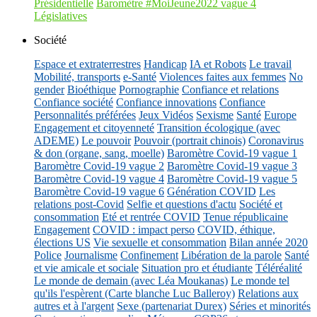
Présidentielle
Baromètre #MoiJeune2022 vague 4
Législatives
Société
Espace et extraterrestres
Handicap
IA et Robots
Le travail
Mobilité, transports
e-Santé
Violences faites aux femmes
No
gender
Bioéthique
Pornographie
Confiance et relations
Confiance société
Confiance innovations
Confiance
Personnalités préférées
Jeux Vidéos
Sexisme
Santé
Europe
Engagement et citoyenneté
Transition écologique (avec
ADEME)
Le pouvoir
Pouvoir (portrait chinois)
Coronavirus
& don (organe, sang, moelle)
Baromètre Covid-19 vague 1
Baromètre Covid-19 vague 2
Baromètre Covid-19 vague 3
Baromètre Covid-19 vague 4
Baromètre Covid-19 vague 5
Baromètre Covid-19 vague 6
Génération COVID
Les
relations post-Covid
Selfie et questions d'actu
Société et
consommation
Eté et rentrée COVID
Tenue républicaine
Engagement
COVID : impact perso
COVID, éthique,
élections US
Vie sexuelle et consommation
Bilan année 2020
Police
Journalisme
Confinement
Libération de la parole
Santé
et vie amicale et sociale
Situation pro et étudiante
Téléréalité
Le monde de demain (avec Léa Moukanas)
Le monde tel
qu'ils l'espèrent (Carte blanche Luc Balleroy)
Relations aux
autres et à l'argent
Sexe (partenariat Durex)
Séries et minorités