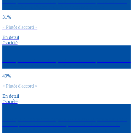
Est-ce que tu es d’accord ou pas d’accord avec la phrase suivante :
Je m’inquiète de l’impact de l’IA sur mon parcours pro
31%
« Plutôt d'accord »
En detail
#société
Est-ce que tu es d’accord ou pas d’accord avec la phrase suivante : Il
faut des moyens financiers pour réussir sa vie
49%
« Plutôt d'accord »
En detail
#société
Est-ce que tu es d’accord ou pas d’accord avec la phrase suivante :
C’est impossible de réussir sa vie quand on fait face à autant de
crises (sanitaire, économique, sociale, environnementale…)