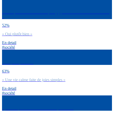
Est-ce que tu es bien ou mal parti(e) pour réaliser tes rêves d’enfant
?
52%
« Oui plutôt bien »
En detail
#société
Tu aspires plutôt à :
63%
« Une vie calme faite de joies simples »
En detail
#société
Quand tu penses à toi et ton avenir, tu es… ?