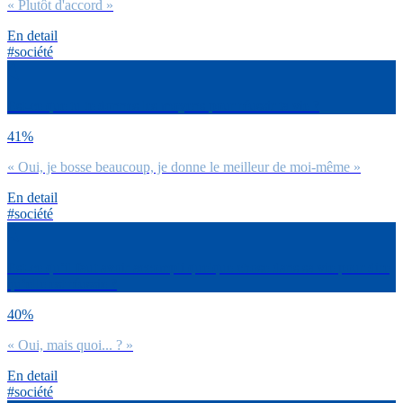
« Plutôt d'accord »
En detail
#société
Est-ce que tu te donnes les moyens pour réussir ta vie ?
41%
« Oui, je bosse beaucoup, je donne le meilleur de moi-même »
En detail
#société
Est-ce qu’il faut avoir accompli quelque chose dans sa vie pour dire
qu’elle est réussie ?
40%
« Oui, mais quoi... ? »
En detail
#société