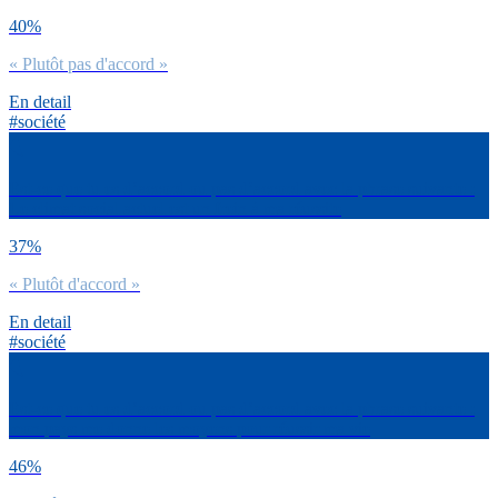
40%
« Plutôt pas d'accord »
En detail
#société
Est-ce que tu es d’accord ou pas d’accord avec la phrase suivante :
Le climat social actuel est un frein à ma réussite
37%
« Plutôt d'accord »
En detail
#société
Est-ce que tu es d’accord ou pas d’accord avec la phrase suivante :
mon pays me donne les moyens pour réussir ma vie
46%