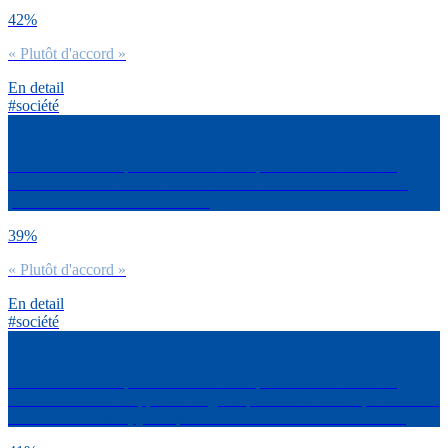
42%
« Plutôt d'accord »
En detail
#société
Es-tu d’accord ou pas d’accord avec la phrase suivante sur les
réseaux sociaux : Il m’arrive de « stalker » d’anciens camarades
pour voir s’ils ont réussi leur vie
39%
« Plutôt d'accord »
En detail
#société
Es-tu d’accord ou pas d’accord avec la phrase suivante sur les
réseaux sociaux : J’apprécie les gens qui décrivent leurs parcours sur
les réseaux sociaux, y compris avec leurs échecs et leurs doutes