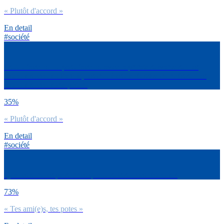
« Plutôt d'accord »
En detail
#société
Es-tu d’accord ou pas d’accord avec la phrase suivante sur les
réseaux sociaux : Parfois, les modèles de réussite montrés sur les
réseaux sociaux me pèsent
35%
« Plutôt d'accord »
En detail
#société
Quelles sont les personnes que tu suis sur ces réseaux ?
73%
« Tes ami(e)s, tes potes »