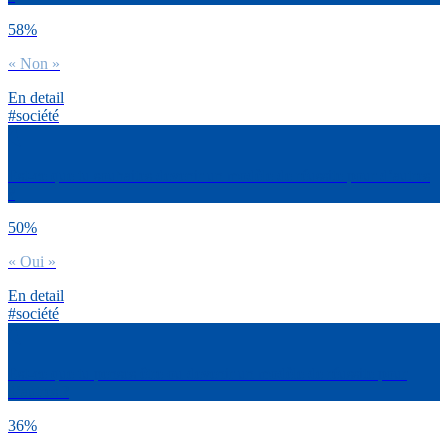
58%
« Non »
En detail
#société
Est-ce que tu souhaites devenir un modèle de réussite pour d’autres
?
50%
« Oui »
En detail
#société
Est-ce que tu penses être ou devenir un modèle de réussite pour
d’autres ?
36%