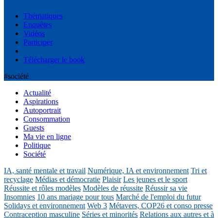
Thématiques
Enquêtes
Vidéos
Participer
Télécharger le book
#société
Actualité
Aspirations
Autoportrait
Consommation
Guests
Ma vie en ligne
Politique
Société
IA, santé mentale et travail
Numérique, IA et environnement
Tri et
recyclage
Médias et démocratie
Plaisir
Les jeunes et le sport
Réussite et rôles modèles
Modèles de réussite
Réussir sa vie
Insomnies
10 ans mariage pour tous
Marché de l'emploi du futur
Solidays et environnement
Web 3
Métavers, COP26 et conso presse
Contraception masculine
Séries et minorités
Relations aux autres et à