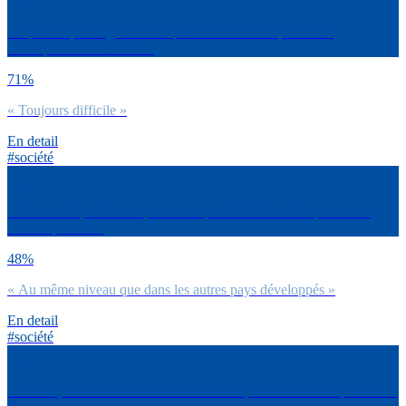
D’après toi, l’intégration des personnes handicapées dans
l’entreprise en 2030 sera :
71%
« Toujours difficile »
En detail
#société
Globalement, en France, dirais-tu que la situation des personnes
handicapées est :
48%
« Au même niveau que dans les autres pays développés »
En detail
#société
Selon toi, au cours des 5 dernières années, la situation des personnes