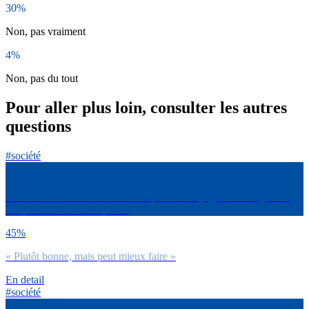
30%
Non, pas vraiment
4%
Non, pas du tout
Pour aller plus loin, consulter les autres
questions
#société
Sur ton lieu de travail ou d’études, comment juges-tu l’intégration
des personnes handicapées ?
45%
« Plutôt bonne, mais peut mieux faire »
En detail
#société