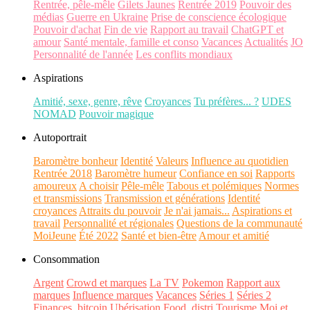
Rentrée, pêle-mêle
Gilets Jaunes
Rentrée 2019
Pouvoir des
médias
Guerre en Ukraine
Prise de conscience écologique
Pouvoir d'achat
Fin de vie
Rapport au travail
ChatGPT et
amour
Santé mentale, famille et conso
Vacances
Actualités
JO
Personnalité de l'année
Les conflits mondiaux
Aspirations
Amitié, sexe, genre, rêve
Croyances
Tu préfères... ?
UDES
NOMAD
Pouvoir magique
Autoportrait
Baromètre bonheur
Identité
Valeurs
Influence au quotidien
Rentrée 2018
Baromètre humeur
Confiance en soi
Rapports
amoureux
A choisir
Pêle-mêle
Tabous et polémiques
Normes
et transmissions
Transmission et générations
Identité
croyances
Attraits du pouvoir
Je n'ai jamais...
Aspirations et
travail
Personnalité et régionales
Questions de la communauté
MoiJeune
Été 2022
Santé et bien-être
Amour et amitié
Consommation
Argent
Crowd et marques
La TV
Pokemon
Rapport aux
marques
Influence marques
Vacances
Séries 1
Séries 2
Finances, bitcoin
Ubérisation
Food, distri
Tourisme
Moi et