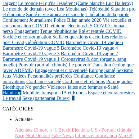
l'argent
Le monde tel qu'ils l'espèrent (Carte blanche Luc Balleroy)
Le monde de demain (avec Léa Moukanas)
Téléréalité
Situation pro
et étudiante
Santé et vie amicale et sociale
Libération de la parole
Confinement
Journalisme
Police
Bilan année 2020
Vie sexuelle et
consommation
COVID, éthique, élections US
COVID : impact
perso
Engagement
Tenue républicaine
Eté et rentrée COVID
Société et consommation
Selfie et questions d'actu
Les relations
post-Covid
Génération COVID
Baromètre Covid-19 vague 6
Baromètre Covid-19 vague 5
Baromètre Covid-19 vague 4
Baromètre Covid-19 vague 3
Baromètre Covid-19 vague 2
Baromètre Covid-19 vague 1
Coronavirus & don (organe, sang,
moelle)
Pouvoir (portrait chinois)
Le pouvoir
Transition écologique
(avec ADEME)
Engagement et citoyenneté
Europe
Santé
Sexisme
Jeux Vidéos
Personnalités préférées
Confiance
Confiance
innovations
Confiance société
Confiance et relations
Pornographie
Bioéthique
No gender
Violences faites aux femmes
e-Santé
Handicap
Mobilité, transports
IA et Robots
Espace et extraterrestres
Le travail
Sexe (partenariat Durex)
+
CATÉGORIES
Actualité
Attentats 13 nov. n+1
Brexit
Elections US - Portrait chinois
Nice
Nuit Debout
Fake News
Influence information
Mai 68