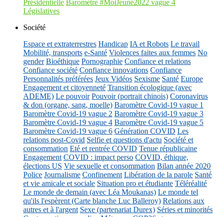
Présidentielle
Baromètre #MoiJeune2022 vague 4
Législatives
Société
Espace et extraterrestres
Handicap
IA et Robots
Le travail
Mobilité, transports
e-Santé
Violences faites aux femmes
No
gender
Bioéthique
Pornographie
Confiance et relations
Confiance société
Confiance innovations
Confiance
Personnalités préférées
Jeux Vidéos
Sexisme
Santé
Europe
Engagement et citoyenneté
Transition écologique (avec
ADEME)
Le pouvoir
Pouvoir (portrait chinois)
Coronavirus
& don (organe, sang, moelle)
Baromètre Covid-19 vague 1
Baromètre Covid-19 vague 2
Baromètre Covid-19 vague 3
Baromètre Covid-19 vague 4
Baromètre Covid-19 vague 5
Baromètre Covid-19 vague 6
Génération COVID
Les
relations post-Covid
Selfie et questions d'actu
Société et
consommation
Eté et rentrée COVID
Tenue républicaine
Engagement
COVID : impact perso
COVID, éthique,
élections US
Vie sexuelle et consommation
Bilan année 2020
Police
Journalisme
Confinement
Libération de la parole
Santé
et vie amicale et sociale
Situation pro et étudiante
Téléréalité
Le monde de demain (avec Léa Moukanas)
Le monde tel
qu'ils l'espèrent (Carte blanche Luc Balleroy)
Relations aux
autres et à l'argent
Sexe (partenariat Durex)
Séries et minorités