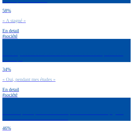
handicapées en France :
58%
« A stagné »
En detail
#société
As-tu déjà assisté à des actions de sensibilisation à la question du
handicap ?
34%
« Oui, pendant mes études »
En detail
#société
Dirais-tu que les personnes handicapées sont bien accompagnées
pour accéder au monde du travail ?
46%