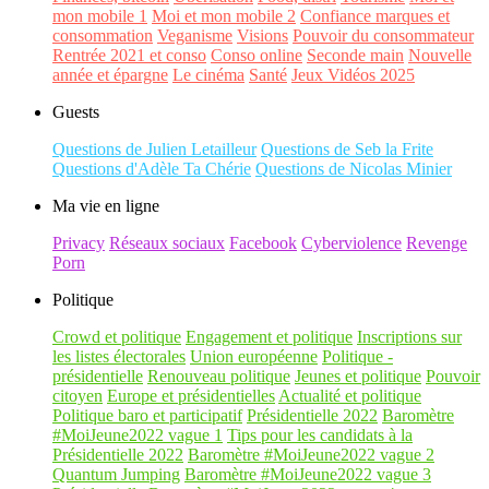
mon mobile 1
Moi et mon mobile 2
Confiance marques et
consommation
Veganisme
Visions
Pouvoir du consommateur
Rentrée 2021 et conso
Conso online
Seconde main
Nouvelle
année et épargne
Le cinéma
Santé
Jeux Vidéos 2025
Guests
Questions de Julien Letailleur
Questions de Seb la Frite
Questions d'Adèle Ta Chérie
Questions de Nicolas Minier
Ma vie en ligne
Privacy
Réseaux sociaux
Facebook
Cyberviolence
Revenge
Porn
Politique
Crowd et politique
Engagement et politique
Inscriptions sur
les listes électorales
Union européenne
Politique -
présidentielle
Renouveau politique
Jeunes et politique
Pouvoir
citoyen
Europe et présidentielles
Actualité et politique
Politique baro et participatif
Présidentielle 2022
Baromètre
#MoiJeune2022 vague 1
Tips pour les candidats à la
Présidentielle 2022
Baromètre #MoiJeune2022 vague 2
Quantum Jumping
Baromètre #MoiJeune2022 vague 3