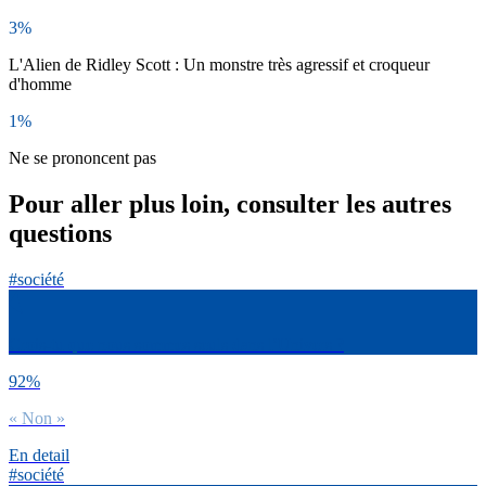
3%
L'Alien de Ridley Scott : Un monstre très agressif et croqueur
d'homme
1%
Ne se prononcent pas
Pour aller plus loin, consulter les autres
questions
#société
Crois-tu que nous sommes seuls dans l’Univers ?
92%
« Non »
En detail
#société