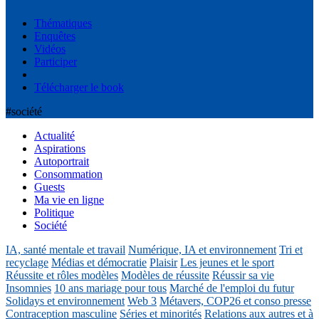
Thématiques
Enquêtes
Vidéos
Participer
Télécharger le book
#société
Actualité
Aspirations
Autoportrait
Consommation
Guests
Ma vie en ligne
Politique
Société
IA, santé mentale et travail
Numérique, IA et environnement
Tri et
recyclage
Médias et démocratie
Plaisir
Les jeunes et le sport
Réussite et rôles modèles
Modèles de réussite
Réussir sa vie
Insomnies
10 ans mariage pour tous
Marché de l'emploi du futur
Solidays et environnement
Web 3
Métavers, COP26 et conso presse
Contraception masculine
Séries et minorités
Relations aux autres et à