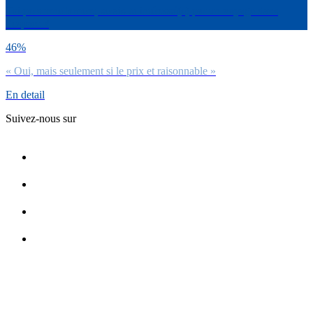
Toi personnellement, serais-tu intéressé(e) par un voyage dans
l’espace ?
46%
« Oui, mais seulement si le prix et raisonnable »
En detail
Suivez-nous sur