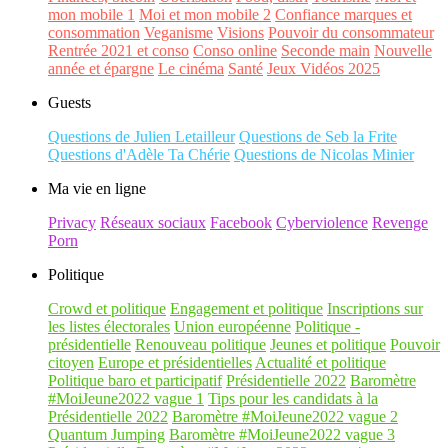
mon mobile 1
Moi et mon mobile 2
Confiance marques et
consommation
Veganisme
Visions
Pouvoir du consommateur
Rentrée 2021 et conso
Conso online
Seconde main
Nouvelle
année et épargne
Le cinéma
Santé
Jeux Vidéos 2025
Guests
Questions de Julien Letailleur
Questions de Seb la Frite
Questions d'Adèle Ta Chérie
Questions de Nicolas Minier
Ma vie en ligne
Privacy
Réseaux sociaux
Facebook
Cyberviolence
Revenge
Porn
Politique
Crowd et politique
Engagement et politique
Inscriptions sur
les listes électorales
Union européenne
Politique -
présidentielle
Renouveau politique
Jeunes et politique
Pouvoir
citoyen
Europe et présidentielles
Actualité et politique
Politique baro et participatif
Présidentielle 2022
Baromètre
#MoiJeune2022 vague 1
Tips pour les candidats à la
Présidentielle 2022
Baromètre #MoiJeune2022 vague 2
Quantum Jumping
Baromètre #MoiJeune2022 vague 3