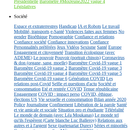
Présidentielle
Baromètre #MoiJeune2022 vague 4
Législatives
Société
Espace et extraterrestres
Handicap
IA et Robots
Le travail
Mobilité, transports
e-Santé
Violences faites aux femmes
No
gender
Bioéthique
Pornographie
Confiance et relations
Confiance société
Confiance innovations
Confiance
Personnalités préférées
Jeux Vidéos
Sexisme
Santé
Europe
Engagement et citoyenneté
Transition écologique (avec
ADEME)
Le pouvoir
Pouvoir (portrait chinois)
Coronavirus
& don (organe, sang, moelle)
Baromètre Covid-19 vague 1
Baromètre Covid-19 vague 2
Baromètre Covid-19 vague 3
Baromètre Covid-19 vague 4
Baromètre Covid-19 vague 5
Baromètre Covid-19 vague 6
Génération COVID
Les
relations post-Covid
Selfie et questions d'actu
Société et
consommation
Eté et rentrée COVID
Tenue républicaine
Engagement
COVID : impact perso
COVID, éthique,
élections US
Vie sexuelle et consommation
Bilan année 2020
Police
Journalisme
Confinement
Libération de la parole
Santé
et vie amicale et sociale
Situation pro et étudiante
Téléréalité
Le monde de demain (avec Léa Moukanas)
Le monde tel
qu'ils l'espèrent (Carte blanche Luc Balleroy)
Relations aux
autres et à l'argent
Sexe (partenariat Durex)
Séries et minorités