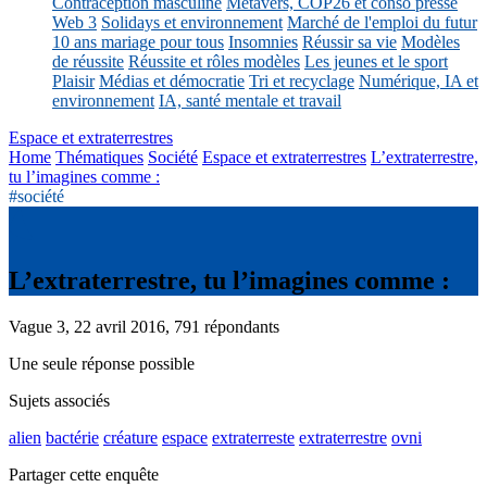
Contraception masculine
Métavers, COP26 et conso presse
Web 3
Solidays et environnement
Marché de l'emploi du futur
10 ans mariage pour tous
Insomnies
Réussir sa vie
Modèles
de réussite
Réussite et rôles modèles
Les jeunes et le sport
Plaisir
Médias et démocratie
Tri et recyclage
Numérique, IA et
environnement
IA, santé mentale et travail
Espace et extraterrestres
Home
Thématiques
Société
Espace et extraterrestres
L’extraterrestre,
tu l’imagines comme :
#société
L’extraterrestre, tu l’imagines comme :
Vague 3, 22 avril 2016, 791 répondants
Une seule réponse possible
Sujets associés
alien
bactérie
créature
espace
extraterreste
extraterrestre
ovni
Partager cette enquête