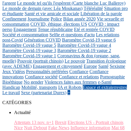
l'argent
Le monde tel qu'ils l'espèrent (Carte blanche Luc Balleroy)
Le monde de demain (avec Léa Moukanas)
Téléréalité
Situation pro
et étudiante
Santé et vie amicale et sociale
Libération de la parole
Confinement
Journalisme
Police
Bilan année 2020
Vie sexuelle et
consommation
COVID, éthique, élections US
COVID : impact
perso
Engagement
Tenue républicaine
Eté et rentrée COVID
Société et consommation
Selfie et questions d'actu
Les relations
post-Covid
Génération COVID
Baromètre Covid-19 vague 6
Baromètre Covid-19 vague 5
Baromètre Covid-19 vague 4
Baromètre Covid-19 vague 3
Baromètre Covid-19 vague 2
Baromètre Covid-19 vague 1
Coronavirus & don (organe, sang,
moelle)
Pouvoir (portrait chinois)
Le pouvoir
Transition écologique
(avec ADEME)
Engagement et citoyenneté
Europe
Santé
Sexisme
Jeux Vidéos
Personnalités préférées
Confiance
Confiance
innovations
Confiance société
Confiance et relations
Pornographie
Bioéthique
No gender
Violences faites aux femmes
e-Santé
Handicap
Mobilité, transports
IA et Robots
Espace et extraterrestres
Le travail
Sexe (partenariat Durex)
+
CATÉGORIES
Actualité
Attentats 13 nov. n+1
Brexit
Elections US - Portrait chinois
Nice
Nuit Debout
Fake News
Influence information
Mai 68