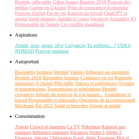
Rentrée, pêle-mêle
Gilets Jaunes
Rentrée 2019
Pouvoir des
médias
Guerre en Ukraine
Prise de conscience écologique
Pouvoir d'achat
Fin de vie
Rapport au travail
ChatGPT et
amour
Santé mentale, famille et conso
Vacances
Actualités
JO
Personnalité de l'année
Les conflits mondiaux
Aspirations
Amitié, sexe, genre, rêve
Croyances
Tu préfères... ?
UDES
NOMAD
Pouvoir magique
Autoportrait
Baromètre bonheur
Identité
Valeurs
Influence au quotidien
Rentrée 2018
Baromètre humeur
Confiance en soi
Rapports
amoureux
A choisir
Pêle-mêle
Tabous et polémiques
Normes
et transmissions
Transmission et générations
Identité
croyances
Attraits du pouvoir
Je n'ai jamais...
Aspirations et
travail
Personnalité et régionales
Questions de la communauté
MoiJeune
Été 2022
Santé et bien-être
Amour et amitié
Consommation
Argent
Crowd et marques
La TV
Pokemon
Rapport aux
marques
Influence marques
Vacances
Séries 1
Séries 2
Finances, bitcoin
Ubérisation
Food, distri
Tourisme
Moi et