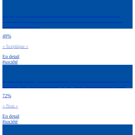
Le projet Mars One vise à installer une colonie humaine sur la
planète Mars à l’horizon 2024 et a trouvé des volontaires. Cette
aventure te laisse…
49%
« Sceptique »
En detail
#société
Penses-tu que ta génération sera la première à voir se développer de
manière presque banale les voyages grand public dans l’espace ?
72%
« Non »
En detail
#société