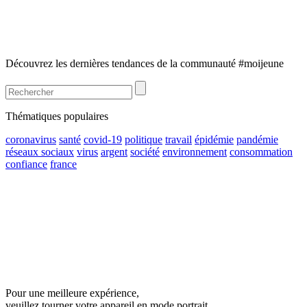
Découvrez les dernières tendances de la communauté #moijeune
Thématiques populaires
coronavirus
santé
covid-19
politique
travail
épidémie
pandémie
réseaux sociaux
virus
argent
société
environnement
consommation
confiance
france
Pour une meilleure expérience,
veuillez tourner votre appareil en mode portrait.