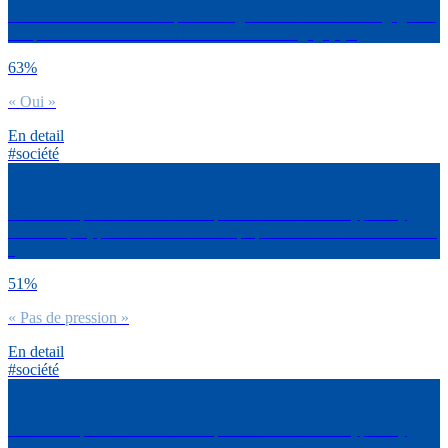
Certains d’entre vous ont qualifié ta génération comme « engagée ».
Toi personnellement te définirais-tu comme engagé(e) ?
63%
« Oui »
En detail
#société
Ressens-tu personnellement une pression de la société (que tu y
cèdes ou pas) pour contrôler ton temps passé sur les réseaux sociaux
?
51%
« Pas de pression »
En detail
#société
Ressens-tu personnellement une pression de la société (que tu y
cèdes ou pas) pour avoir un niveau d’orthographe correct ?