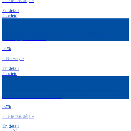
« Je le fais déjà »
En detail
#société
Pour préserver l’environnement, es-tu prêt quotidiennement à ne
plus voyager en avion ?
51%
« No way »
En detail
#société
Pour préserver l’environnement, es-tu prêt quotidiennenement à
réduire ta consommation d’eau ?
52%
« Je le fais déjà »
En detail