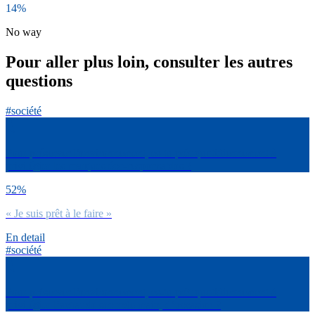
14%
No way
Pour aller plus loin, consulter les autres
questions
#société
Pour préserver l’environnement, es-tu prêt quotidiennement à
privilégier les marques éco-responsables ?
52%
« Je suis prêt à le faire »
En detail
#société
Pour préserver l’environnement, es-tu prêt quotidiennement à
privilégier l’achat de seconde main, d’occasion ?