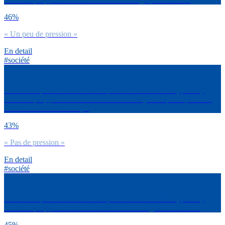
46%
« Un peu de pression »
En detail
#société
Ressens-tu personnellement une pression de la société (que tu y
cèdes ou pas) pour être au courant de l’actu (de ce qui se passe en
France et dans le monde) ?
43%
« Pas de pression »
En detail
#société
Ressens-tu personnellement une pression de la société (que tu y
cèdes ou pas) pour avoir un niveau de culture générale élevé ?
45%