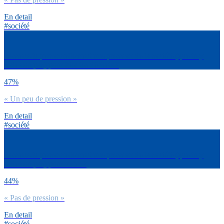
En detail
#société
Ressens-tu personnellement une pression de la société (que tu y
cèdes ou pas) pour trier tes déchets ?
47%
« Un peu de pression »
En detail
#société
Ressens-tu personnellement une pression de la société (que tu y
cèdes ou pas) pour voter ?
44%
« Pas de pression »
En detail
#société