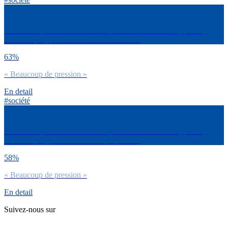
Ressens-tu personnellement une pression de la société (que tu y
cèdes ou pas) pour avoir un métier stable ?
63%
« Beaucoup de pression »
En detail
#société
Ressens-tu personnellement une pression de la société (que tu y
cèdes ou pas) pour avoir un corps parfait ?
58%
« Beaucoup de pression »
En detail
Suivez-nous sur