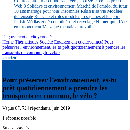
Contraception masculine
Métavers, COP26 et conso presse
Web 3
Solidays et environnement
Marché de l'emploi du futur
10 ans mariage pour tous
Insomnies
Réussir sa vie
Modèles
de réussite
Réussite et rôles modèles
Les jeunes et le sport
Plaisir
Médias et démocratie
Tri et recyclage
Numérique, IA et
environnement
IA, santé mentale et travail
Engagement et citoyenneté
Home
Thématiques
Société
Engagement et citoyenneté
Pour
préserver l’environnement, es-tu prêt quotidiennement à prendre les
transports en commun, le vélo ?
#société
Pour préserver l’environnement, es-tu
prêt quotidiennement à prendre les
transports en commun, le vélo ?
Vague 87, 724 répondants, juin 2019
1 réponse possible
Sujets associés