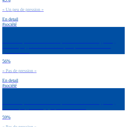
« Un peu de pression »
En detail
#société
Ressens-tu personnellement une pression de la société (que tu y
cèdes ou pas) pour savoir te situer politiquement sur l’échelle
gauche/droite ?
56%
« Pas de pression »
En detail
#société
Ressens-tu personnellement une pression de la société (que tu y
cèdes ou pas) pour t’engager pour des causes ?
59%
« Pas de pression »