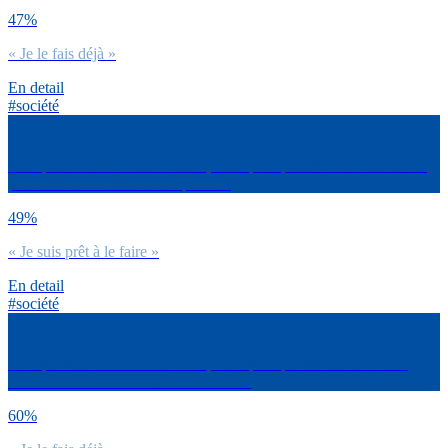
47%
« Je le fais déjà »
En detail
#société
Pour préserver l’environnement, es-tu prêt quotidiennenement à ne
plus consommer d’huile de palme ?
49%
« Je suis prêt à le faire »
En detail
#société
Pour préserver l’environnement, es-tu prêt quotidiennenement à
réduire ta consommation d’éléctricité ?
60%