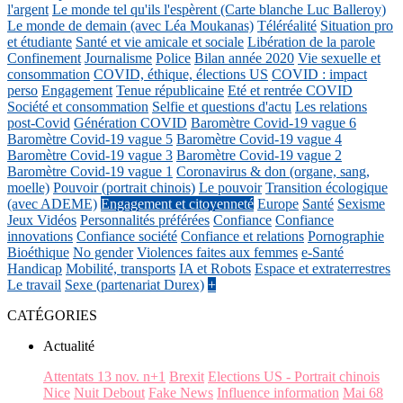
l'argent
Le monde tel qu'ils l'espèrent (Carte blanche Luc Balleroy)
Le monde de demain (avec Léa Moukanas)
Téléréalité
Situation pro
et étudiante
Santé et vie amicale et sociale
Libération de la parole
Confinement
Journalisme
Police
Bilan année 2020
Vie sexuelle et
consommation
COVID, éthique, élections US
COVID : impact
perso
Engagement
Tenue républicaine
Eté et rentrée COVID
Société et consommation
Selfie et questions d'actu
Les relations
post-Covid
Génération COVID
Baromètre Covid-19 vague 6
Baromètre Covid-19 vague 5
Baromètre Covid-19 vague 4
Baromètre Covid-19 vague 3
Baromètre Covid-19 vague 2
Baromètre Covid-19 vague 1
Coronavirus & don (organe, sang,
moelle)
Pouvoir (portrait chinois)
Le pouvoir
Transition écologique
(avec ADEME)
Engagement et citoyenneté
Europe
Santé
Sexisme
Jeux Vidéos
Personnalités préférées
Confiance
Confiance
innovations
Confiance société
Confiance et relations
Pornographie
Bioéthique
No gender
Violences faites aux femmes
e-Santé
Handicap
Mobilité, transports
IA et Robots
Espace et extraterrestres
Le travail
Sexe (partenariat Durex)
+
CATÉGORIES
Actualité
Attentats 13 nov. n+1
Brexit
Elections US - Portrait chinois
Nice
Nuit Debout
Fake News
Influence information
Mai 68