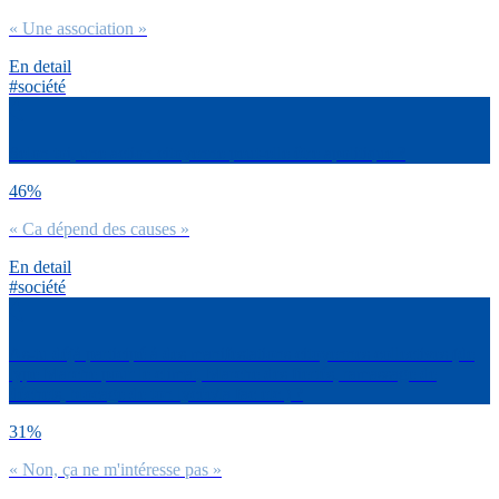
« Une association »
En detail
#société
Selon toi, une action citoyenne peut-elle être apolitique ?
46%
« Ca dépend des causes »
En detail
#société
As-tu déjà participé à des manifestations citoyennes collectives (de
type Marche pour le climat, Marche des fiertés, ramassage de
déchets, blocage de ton lycée/ta fac etc.) ?
31%
« Non, ça ne m'intéresse pas »