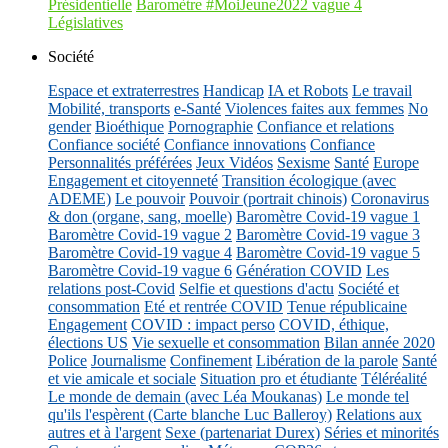
Présidentielle
Baromètre #MoiJeune2022 vague 4
Législatives
Société
Espace et extraterrestres
Handicap
IA et Robots
Le travail
Mobilité, transports
e-Santé
Violences faites aux femmes
No
gender
Bioéthique
Pornographie
Confiance et relations
Confiance société
Confiance innovations
Confiance
Personnalités préférées
Jeux Vidéos
Sexisme
Santé
Europe
Engagement et citoyenneté
Transition écologique (avec
ADEME)
Le pouvoir
Pouvoir (portrait chinois)
Coronavirus
& don (organe, sang, moelle)
Baromètre Covid-19 vague 1
Baromètre Covid-19 vague 2
Baromètre Covid-19 vague 3
Baromètre Covid-19 vague 4
Baromètre Covid-19 vague 5
Baromètre Covid-19 vague 6
Génération COVID
Les
relations post-Covid
Selfie et questions d'actu
Société et
consommation
Eté et rentrée COVID
Tenue républicaine
Engagement
COVID : impact perso
COVID, éthique,
élections US
Vie sexuelle et consommation
Bilan année 2020
Police
Journalisme
Confinement
Libération de la parole
Santé
et vie amicale et sociale
Situation pro et étudiante
Téléréalité
Le monde de demain (avec Léa Moukanas)
Le monde tel
qu'ils l'espèrent (Carte blanche Luc Balleroy)
Relations aux
autres et à l'argent
Sexe (partenariat Durex)
Séries et minorités