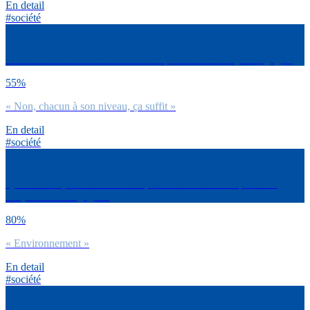
En detail
#société
Faut-il être sur le devant de la scène pour être un citoyen engagé ?
55%
« Non, chacun à son niveau, ça suffit »
En detail
#société
Quelles sont pour toi les causes primordiales dans lesquelles le
citoyen doit s’engager ?
80%
« Environnement »
En detail
#société