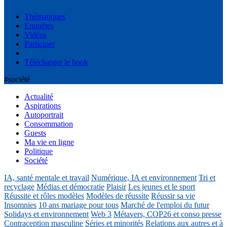
Thématiques
Enquêtes
Vidéos
Participer
Télécharger le book
#société
Actualité
Aspirations
Autoportrait
Consommation
Guests
Ma vie en ligne
Politique
Société
IA, santé mentale et travail
Numérique, IA et environnement
Tri et
recyclage
Médias et démocratie
Plaisir
Les jeunes et le sport
Réussite et rôles modèles
Modèles de réussite
Réussir sa vie
Insomnies
10 ans mariage pour tous
Marché de l'emploi du futur
Solidays et environnement
Web 3
Métavers, COP26 et conso presse
Contraception masculine
Séries et minorités
Relations aux autres et à