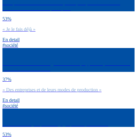
Pour préserver l’environnement, es-tu prêt quotidiennement à
réduire ton utilisation de plastique ?
53%
« Je le fais déjà »
En detail
#société
Pour lutter contre le changement climatique, pour toi, la solution la
plus efficace viendra… ?
37%
« Des entreprises et de leurs modes de production »
En detail
#société
Le meilleur moyen pour s’engager pour toi, c’est via…
53%