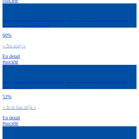
#société
Pour préserver l’environnement, es-tu prêt quotidiennement à ne
plus manger de viande ?
60%
« No way »
En detail
#société
Pour préserver l’environnement, es-tu prêt quotidiennenement à
manger local ?
52%
« Je le fais déjà »
En detail
#société