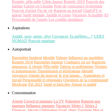
Rentrée, pêle-mêle
Gilets Jaunes
Rentrée 2019
Pouvoir des
médias
Guerre en Ukraine
Prise de conscience écologique
Pouvoir d'achat
Fin de vie
Rapport au travail
ChatGPT et
amour
Santé mentale, famille et conso
Vacances
Actualités
JO
Personnalité de l'année
Les conflits mondiaux
Aspirations
Amitié, sexe, genre, rêve
Croyances
Tu préfères... ?
UDES
NOMAD
Pouvoir magique
Autoportrait
Baromètre bonheur
Identité
Valeurs
Influence au quotidien
Rentrée 2018
Baromètre humeur
Confiance en soi
Rapports
amoureux
A choisir
Pêle-mêle
Tabous et polémiques
Normes
et transmissions
Transmission et générations
Identité
croyances
Attraits du pouvoir
Je n'ai jamais...
Aspirations et
travail
Personnalité et régionales
Questions de la communauté
MoiJeune
Été 2022
Santé et bien-être
Amour et amitié
Consommation
Argent
Crowd et marques
La TV
Pokemon
Rapport aux
marques
Influence marques
Vacances
Séries 1
Séries 2
Finances, bitcoin
Ubérisation
Food, distri
Tourisme
Moi et