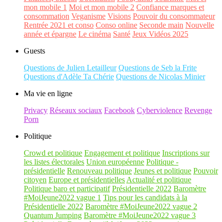
mon mobile 1
Moi et mon mobile 2
Confiance marques et
consommation
Veganisme
Visions
Pouvoir du consommateur
Rentrée 2021 et conso
Conso online
Seconde main
Nouvelle
année et épargne
Le cinéma
Santé
Jeux Vidéos 2025
Guests
Questions de Julien Letailleur
Questions de Seb la Frite
Questions d'Adèle Ta Chérie
Questions de Nicolas Minier
Ma vie en ligne
Privacy
Réseaux sociaux
Facebook
Cyberviolence
Revenge
Porn
Politique
Crowd et politique
Engagement et politique
Inscriptions sur
les listes électorales
Union européenne
Politique -
présidentielle
Renouveau politique
Jeunes et politique
Pouvoir
citoyen
Europe et présidentielles
Actualité et politique
Politique baro et participatif
Présidentielle 2022
Baromètre
#MoiJeune2022 vague 1
Tips pour les candidats à la
Présidentielle 2022
Baromètre #MoiJeune2022 vague 2
Quantum Jumping
Baromètre #MoiJeune2022 vague 3