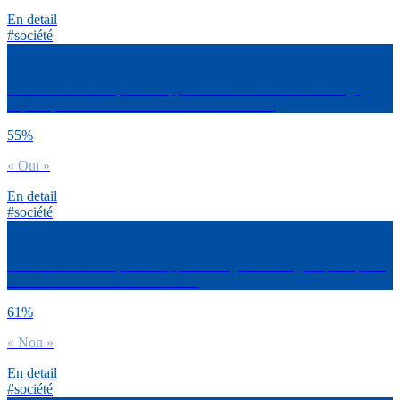
En detail
#société
As-tu le sentiment que ton rapport à la consommation a changé
depuis que la COVID est entrée dans nos vies ?
55%
« Oui »
En detail
#société
As-tu le sentiment que ton rapport à l’argent a changé depuis que la
COVID est entrée dans nos vies ?
61%
« Non »
En detail
#société