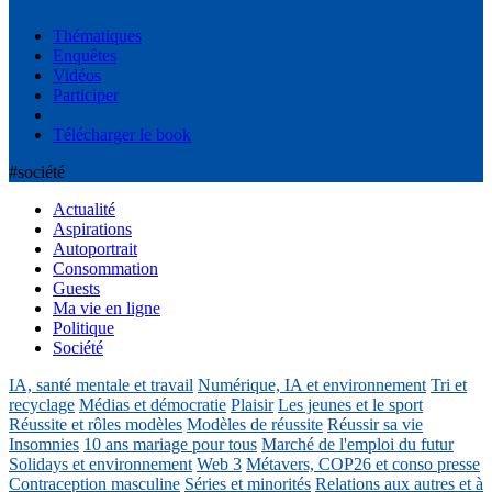
Thématiques
Enquêtes
Vidéos
Participer
Télécharger le book
#société
Actualité
Aspirations
Autoportrait
Consommation
Guests
Ma vie en ligne
Politique
Société
IA, santé mentale et travail
Numérique, IA et environnement
Tri et
recyclage
Médias et démocratie
Plaisir
Les jeunes et le sport
Réussite et rôles modèles
Modèles de réussite
Réussir sa vie
Insomnies
10 ans mariage pour tous
Marché de l'emploi du futur
Solidays et environnement
Web 3
Métavers, COP26 et conso presse
Contraception masculine
Séries et minorités
Relations aux autres et à