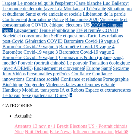
l'argent
Le monde tel qu'ils l'espèrent (Carte blanche Luc Balleroy)
Le monde de demain (avec Léa Moukanas)
Téléréalité
Situation pro
et étudiante
Santé et vie amicale et sociale
Libération de la parole
Confinement
Journalisme
Police
Bilan année 2020
Vie sexuelle et
consommation
COVID, éthique, élections US
COVID : impact
perso
Engagement
Tenue républicaine
Eté et rentrée COVID
Société et consommation
Selfie et questions d'actu
Les relations
post-Covid
Génération COVID
Baromètre Covid-19 vague 6
Baromètre Covid-19 vague 5
Baromètre Covid-19 vague 4
Baromètre Covid-19 vague 3
Baromètre Covid-19 vague 2
Baromètre Covid-19 vague 1
Coronavirus & don (organe, sang,
moelle)
Pouvoir (portrait chinois)
Le pouvoir
Transition écologique
(avec ADEME)
Engagement et citoyenneté
Europe
Santé
Sexisme
Jeux Vidéos
Personnalités préférées
Confiance
Confiance
innovations
Confiance société
Confiance et relations
Pornographie
Bioéthique
No gender
Violences faites aux femmes
e-Santé
Handicap
Mobilité, transports
IA et Robots
Espace et extraterrestres
Le travail
Sexe (partenariat Durex)
+
CATÉGORIES
Actualité
Attentats 13 nov. n+1
Brexit
Elections US - Portrait chinois
Nice
Nuit Debout
Fake News
Influence information
Mai 68