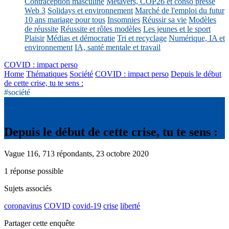
Contraception masculine
Métavers, COP26 et conso presse
Web 3
Solidays et environnement
Marché de l'emploi du futur
10 ans mariage pour tous
Insomnies
Réussir sa vie
Modèles
de réussite
Réussite et rôles modèles
Les jeunes et le sport
Plaisir
Médias et démocratie
Tri et recyclage
Numérique, IA et
environnement
IA, santé mentale et travail
COVID : impact perso
Home
Thématiques
Société
COVID : impact perso
Depuis le début
de cette crise, tu te sens :
#société
Depuis le début de cette crise, tu te sens :
Vague 116, 713 répondants, 23 octobre 2020
1 réponse possible
Sujets associés
coronavirus
COVID
covid-19
crise
liberté
Partager cette enquête