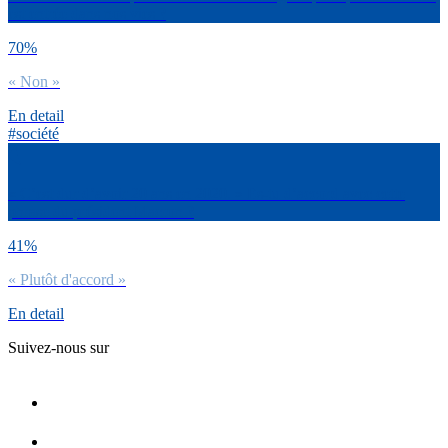
est entrée dans nos vies ?
70%
« Non »
En detail
#société
« C’est dur d’avoir 20 ans en 2020. » Es-tu d’accord avec cette
phrase du président Macron ?
41%
« Plutôt d'accord »
En detail
Suivez-nous sur