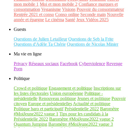
mon mobile 1
Moi et mon mobile 2
Confiance marques et
consommation
Veganisme
Visions
Pouvoir du consommateur
Rentrée 2021 et conso
Conso online
Seconde main
Nouvelle
année et épargne
Le cinéma
Santé
Jeux Vidéos 2025
Guests
Questions de Julien Letailleur
Questions de Seb la Frite
Questions d'Adèle Ta Chérie
Questions de Nicolas Minier
Ma vie en ligne
Privacy
Réseaux sociaux
Facebook
Cyberviolence
Revenge
Porn
Politique
Crowd et politique
Engagement et politique
Inscriptions sur
les listes électorales
Union européenne
Politique -
présidentielle
Renouveau politique
Jeunes et politique
Pouvoir
citoyen
Europe et présidentielles
Actualité et politique
Politique baro et participatif
Présidentielle 2022
Baromètre
#MoiJeune2022 vague 1
Tips pour les candidats à la
Présidentielle 2022
Baromètre #MoiJeune2022 vague 2
Quantum Jumping
Baromètre #MoiJeune2022 vague 3