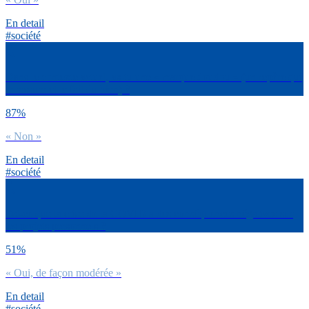
En detail
#société
Dans le contexte actuel, as-tu une « marque doudou » (un repère qui
te rassure et te fait du bien) ?
87%
« Non »
En detail
#société
Est-ce que la crise de la COVID a des conséquences négatives sur
tes projets personnels ?
51%
« Oui, de façon modérée »
En detail
#société