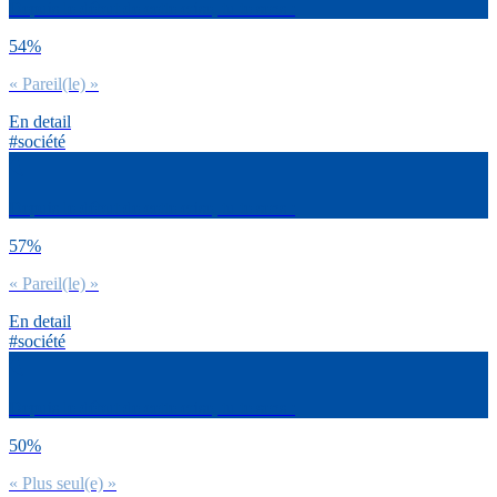
Depuis le début de cette crise, tu te sens :
54%
« Pareil(le) »
En detail
#société
Depuis le début de cette crise, tu te sens :
57%
« Pareil(le) »
En detail
#société
Depuis le début de cette crise, tu te sens :
50%
« Plus seul(e) »