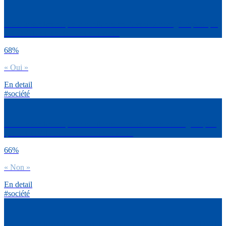
As-tu le sentiment que ta confiance en l’avenir a changé depuis que
la COVID est entrée dans nos vies ?
68%
« Oui »
En detail
#société
As-tu le sentiment que ta confiance dans les autres a changé depuis
que la COVID est entrée dans nos vies ?
66%
« Non »
En detail
#société
As-tu le sentiment que ton caractère a changé depuis que la COVID