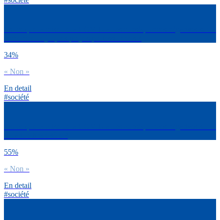
Est-ce que la crise de la COVID a des conséquences négatives sur ta
recherche de job, tes projets professionnels ?
34%
« Non »
En detail
#société
Est-ce que la crise de la COVID a des conséquences négatives sur ta
situation financière ?
55%
« Non »
En detail
#société