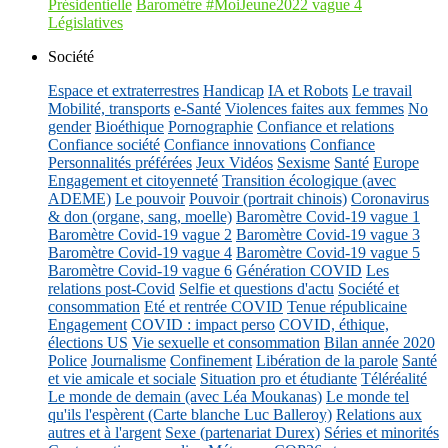
Présidentielle
Baromètre #MoiJeune2022 vague 4
Législatives
Société
Espace et extraterrestres
Handicap
IA et Robots
Le travail
Mobilité, transports
e-Santé
Violences faites aux femmes
No
gender
Bioéthique
Pornographie
Confiance et relations
Confiance société
Confiance innovations
Confiance
Personnalités préférées
Jeux Vidéos
Sexisme
Santé
Europe
Engagement et citoyenneté
Transition écologique (avec
ADEME)
Le pouvoir
Pouvoir (portrait chinois)
Coronavirus
& don (organe, sang, moelle)
Baromètre Covid-19 vague 1
Baromètre Covid-19 vague 2
Baromètre Covid-19 vague 3
Baromètre Covid-19 vague 4
Baromètre Covid-19 vague 5
Baromètre Covid-19 vague 6
Génération COVID
Les
relations post-Covid
Selfie et questions d'actu
Société et
consommation
Eté et rentrée COVID
Tenue républicaine
Engagement
COVID : impact perso
COVID, éthique,
élections US
Vie sexuelle et consommation
Bilan année 2020
Police
Journalisme
Confinement
Libération de la parole
Santé
et vie amicale et sociale
Situation pro et étudiante
Téléréalité
Le monde de demain (avec Léa Moukanas)
Le monde tel
qu'ils l'espèrent (Carte blanche Luc Balleroy)
Relations aux
autres et à l'argent
Sexe (partenariat Durex)
Séries et minorités