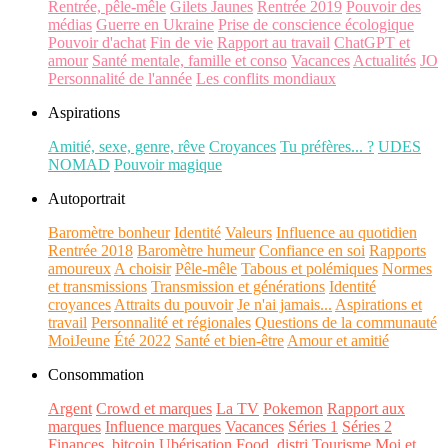
Rentrée, pêle-mêle
Gilets Jaunes
Rentrée 2019
Pouvoir des
médias
Guerre en Ukraine
Prise de conscience écologique
Pouvoir d'achat
Fin de vie
Rapport au travail
ChatGPT et
amour
Santé mentale, famille et conso
Vacances
Actualités
JO
Personnalité de l'année
Les conflits mondiaux
Aspirations
Amitié, sexe, genre, rêve
Croyances
Tu préfères... ?
UDES
NOMAD
Pouvoir magique
Autoportrait
Baromètre bonheur
Identité
Valeurs
Influence au quotidien
Rentrée 2018
Baromètre humeur
Confiance en soi
Rapports
amoureux
A choisir
Pêle-mêle
Tabous et polémiques
Normes
et transmissions
Transmission et générations
Identité
croyances
Attraits du pouvoir
Je n'ai jamais...
Aspirations et
travail
Personnalité et régionales
Questions de la communauté
MoiJeune
Été 2022
Santé et bien-être
Amour et amitié
Consommation
Argent
Crowd et marques
La TV
Pokemon
Rapport aux
marques
Influence marques
Vacances
Séries 1
Séries 2
Finances, bitcoin
Ubérisation
Food, distri
Tourisme
Moi et