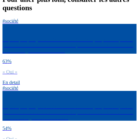
questions
#société
Depuis quelques jours et l’attentat de Conflans, on parle de plus en
plus des réseaux sociaux et de leur impact dans la société. Selon toi,
faut-il les réguler avec des lois ?
63%
« Oui »
En detail
#société
Depuis quelques jours et l’attentat de Conflans, on parle de plus en
plus des réseaux sociaux et de leur impact dans la société. Selon toi,
peut-on les réguler avec des lois ?
54%
« Oui »