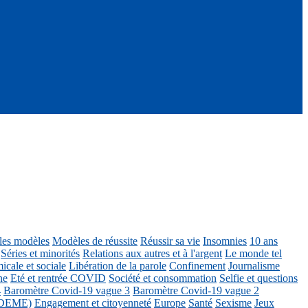
ôles modèles
Modèles de réussite
Réussir sa vie
Insomnies
10 ans
Séries et minorités
Relations aux autres et à l'argent
Le monde tel
icale et sociale
Libération de la parole
Confinement
Journalisme
ne
Eté et rentrée COVID
Société et consommation
Selfie et questions
4
Baromètre Covid-19 vague 3
Baromètre Covid-19 vague 2
 ADEME)
Engagement et citoyenneté
Europe
Santé
Sexisme
Jeux