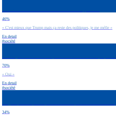
L’élection de Joe Biden et Kamala Harris aux US, pour toi :
46%
« C'est mieux que Trump mais ça reste des politiques, je me méfie »
En detail
#société
As-tu déjà arrêté d’acheter des produits/services d’une marque pour de
70%
« Oui »
En detail
#société
Imagine que tu ne puisses plus te connecter qu’à un seul réseau social, 
34%