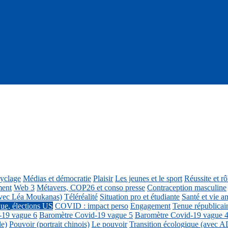
cyclage
Médias et démocratie
Plaisir
Les jeunes et le sport
Réussite et r
ment
Web 3
Métavers, COP26 et conso presse
Contraception masculine
vec Léa Moukanas)
Téléréalité
Situation pro et étudiante
Santé et vie am
ue, élections US
COVID : impact perso
Engagement
Tenue républicai
-19 vague 6
Baromètre Covid-19 vague 5
Baromètre Covid-19 vague 
le)
Pouvoir (portrait chinois)
Le pouvoir
Transition écologique (avec