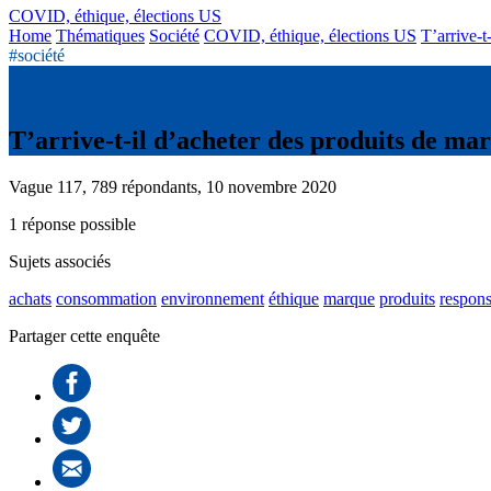
COVID, éthique, élections US
Home
Thématiques
Société
COVID, éthique, élections US
T’arrive-t
#société
T’arrive-t-il d’acheter des produits de ma
Vague 117, 789 répondants, 10 novembre 2020
1 réponse possible
Sujets associés
achats
consommation
environnement
éthique
marque
produits
respon
Partager cette enquête