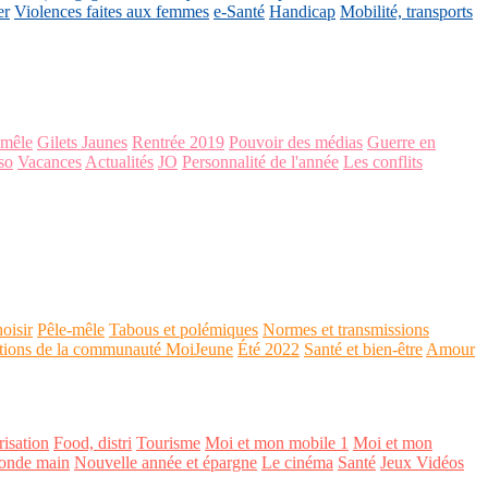
er
Violences faites aux femmes
e-Santé
Handicap
Mobilité, transports
-mêle
Gilets Jaunes
Rentrée 2019
Pouvoir des médias
Guerre en
so
Vacances
Actualités
JO
Personnalité de l'année
Les conflits
oisir
Pêle-mêle
Tabous et polémiques
Normes et transmissions
tions de la communauté MoiJeune
Été 2022
Santé et bien-être
Amour
isation
Food, distri
Tourisme
Moi et mon mobile 1
Moi et mon
onde main
Nouvelle année et épargne
Le cinéma
Santé
Jeux Vidéos