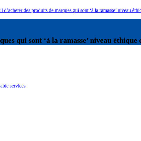
-il d’acheter des produits de marques qui sont ‘à la ramasse’ niveau éth
rques qui sont ‘à la ramasse’ niveau éthique
sable
services