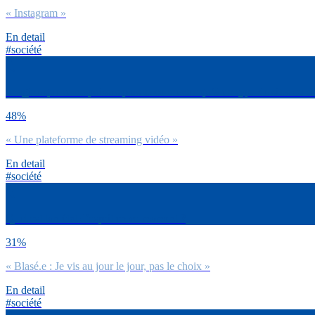
« Instagram »
En detail
#société
Imagine que tu ne puisses plus te connecter qu’à un type de sites ou d’
48%
« Une plateforme de streaming vidéo »
En detail
#société
Quel est ton état d’esprit en ce moment ?
31%
« Blasé.e : Je vis au jour le jour, pas le choix »
En detail
#société