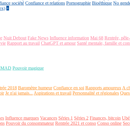
iance société
Confiance et relations
Pornographie
Bioéthique
No gend
ex)
+
ce
Nuit Debout
Fake News
Influence information
Mai 68
Rentrée, pêle
 vie
Rapport au travail
ChatGPT et amour
Santé mentale, famille et con
OMAD
Pouvoir magique
trée 2018
Baromètre humeur
Confiance en soi
Rapports amoureux
A ch
oir
Je n'ai jamais...
Aspirations et travail
Personnalité et régionales
Ques
es
Influence marques
Vacances
Séries 1
Séries 2
Finances, bitcoin
Ubér
ons
Pouvoir du consommateur
Rentrée 2021 et conso
Conso online
Sec