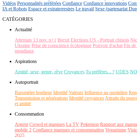
Vidéos
Personnalités préférées
Confiance
Confiance innovations
Conf
IA et Robots
Espace et extraterrestres
Le travail
Sexe (partenariat Dur
CATÉGORIES
Actualité
Attentats 13 nov. n+1
Brexit
Elections US - Portrait chinois
Ni
Ukraine
Prise de conscience écologique
Pouvoir d'achat
Fin de
mondiaux
Aspirations
Amitié, sexe, genre, rêve
Croyances
Tu préfères... ?
UDES
N
Autoportrait
Baromètre bonheur
Identité
Valeurs
Influence au quotidien
Ren
Transmission et générations
Identité croyances
Attraits du pouv
et amitié
Consommation
Argent
Crowd et marques
La TV
Pokemon
Rapport aux marqu
mobile 2
Confiance marques et consommation
Veganisme
Visi
2025