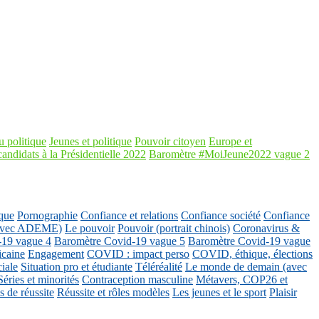
 politique
Jeunes et politique
Pouvoir citoyen
Europe et
candidats à la Présidentielle 2022
Baromètre #MoiJeune2022 vague 2
que
Pornographie
Confiance et relations
Confiance société
Confiance
 (avec ADEME)
Le pouvoir
Pouvoir (portrait chinois)
Coronavirus &
-19 vague 4
Baromètre Covid-19 vague 5
Baromètre Covid-19 vague
icaine
Engagement
COVID : impact perso
COVID, éthique, élections
ciale
Situation pro et étudiante
Téléréalité
Le monde de demain (avec
Séries et minorités
Contraception masculine
Métavers, COP26 et
 de réussite
Réussite et rôles modèles
Les jeunes et le sport
Plaisir