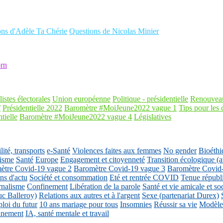
ons d'Adèle Ta Chérie
Questions de Nicolas Minier
rn
listes électorales
Union européenne
Politique - présidentielle
Renouveau
f
Présidentielle 2022
Baromètre #MoiJeune2022 vague 1
Tips pour les 
tielle
Baromètre #MoiJeune2022 vague 4
Législatives
ité, transports
e-Santé
Violences faites aux femmes
No gender
Bioéthi
isme
Santé
Europe
Engagement et citoyenneté
Transition écologique
ètre Covid-19 vague 2
Baromètre Covid-19 vague 3
Baromètre Covid
ons d'actu
Société et consommation
Eté et rentrée COVID
Tenue républ
rnalisme
Confinement
Libération de la parole
Santé et vie amicale et so
uc Balleroy)
Relations aux autres et à l'argent
Sexe (partenariat Durex)
loi du futur
10 ans mariage pour tous
Insomnies
Réussir sa vie
Modèles
nnement
IA, santé mentale et travail