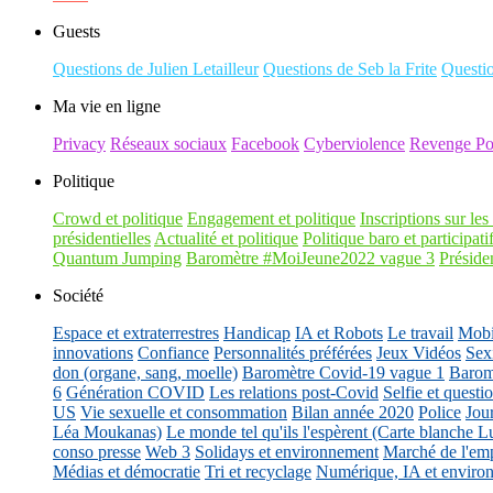
Guests
Questions de Julien Letailleur
Questions de Seb la Frite
Questi
Ma vie en ligne
Privacy
Réseaux sociaux
Facebook
Cyberviolence
Revenge Po
Politique
Crowd et politique
Engagement et politique
Inscriptions sur les 
présidentielles
Actualité et politique
Politique baro et participati
Quantum Jumping
Baromètre #MoiJeune2022 vague 3
Présiden
Société
Espace et extraterrestres
Handicap
IA et Robots
Le travail
Mobil
innovations
Confiance
Personnalités préférées
Jeux Vidéos
Sex
don (organe, sang, moelle)
Baromètre Covid-19 vague 1
Barom
6
Génération COVID
Les relations post-Covid
Selfie et questi
US
Vie sexuelle et consommation
Bilan année 2020
Police
Jou
Léa Moukanas)
Le monde tel qu'ils l'espèrent (Carte blanche L
conso presse
Web 3
Solidays et environnement
Marché de l'emp
Médias et démocratie
Tri et recyclage
Numérique, IA et enviro