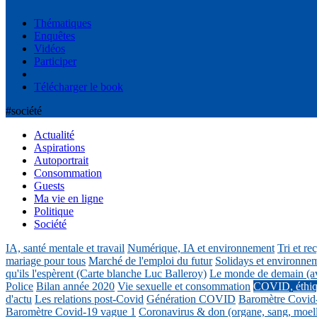
Thématiques
Enquêtes
Vidéos
Participer
Télécharger le book
#société
Actualité
Aspirations
Autoportrait
Consommation
Guests
Ma vie en ligne
Politique
Société
IA, santé mentale et travail
Numérique, IA et environnement
Tri et re
mariage pour tous
Marché de l'emploi du futur
Solidays et environne
qu'ils l'espèrent (Carte blanche Luc Balleroy)
Le monde de demain (a
Police
Bilan année 2020
Vie sexuelle et consommation
COVID, éthiq
d'actu
Les relations post-Covid
Génération COVID
Baromètre Covid
Baromètre Covid-19 vague 1
Coronavirus & don (organe, sang, moel