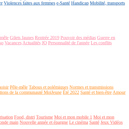
er
Violences faites aux femmes
e-Santé
Handicap
Mobilité, transports
-mêle
Gilets Jaunes
Rentrée 2019
Pouvoir des médias
Guerre en
so
Vacances
Actualités
JO
Personnalité de l'année
Les conflits
oisir
Pêle-mêle
Tabous et polémiques
Normes et transmissions
tions de la communauté MoiJeune
Été 2022
Santé et bien-être
Amour
isation
Food, distri
Tourisme
Moi et mon mobile 1
Moi et mon
onde main
Nouvelle année et épargne
Le cinéma
Santé
Jeux Vidéos