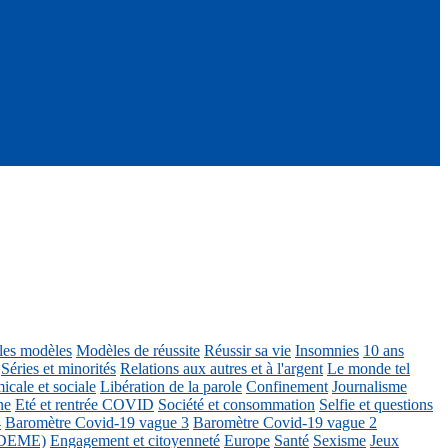
ôles modèles
Modèles de réussite
Réussir sa vie
Insomnies
10 ans
Séries et minorités
Relations aux autres et à l'argent
Le monde tel
icale et sociale
Libération de la parole
Confinement
Journalisme
ne
Eté et rentrée COVID
Société et consommation
Selfie et questions
4
Baromètre Covid-19 vague 3
Baromètre Covid-19 vague 2
 ADEME)
Engagement et citoyenneté
Europe
Santé
Sexisme
Jeux