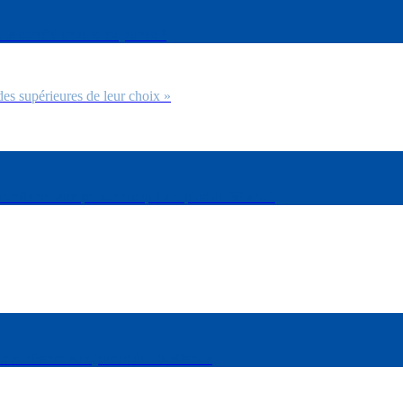
 la société envers les jeunes ?
des supérieures de leur choix »
confiance aux personnes qui ont plus de 50 ans ?
plus confiance aux jeunes de 18-30ans ?