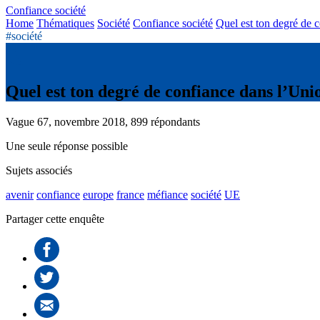
Confiance société
Home
Thématiques
Société
Confiance société
Quel est ton degré de 
#société
Quel est ton degré de confiance dans l’Un
Vague 67, novembre 2018, 899 répondants
Une seule réponse possible
Sujets associés
avenir
confiance
europe
france
méfiance
société
UE
Partager cette enquête