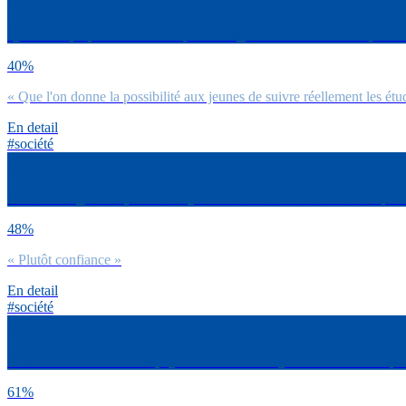
Qu’est-ce qui pour toi serait le plus un signe de confiance de la part de
40%
« Que l'on donne la possibilité aux jeunes de suivre réellement les étu
En detail
#société
De manière générale, dirais-tu Qu’en France on fait confiance ou pas 
48%
« Plutôt confiance »
En detail
#société
Parmi les entités suivantes, Quelles sont celles Qui selon toi font le 
61%