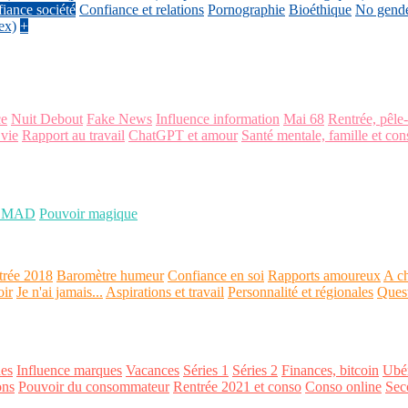
iance société
Confiance et relations
Pornographie
Bioéthique
No gend
ex)
+
ce
Nuit Debout
Fake News
Influence information
Mai 68
Rentrée, pêle
 vie
Rapport au travail
ChatGPT et amour
Santé mentale, famille et con
OMAD
Pouvoir magique
trée 2018
Baromètre humeur
Confiance en soi
Rapports amoureux
A ch
oir
Je n'ai jamais...
Aspirations et travail
Personnalité et régionales
Ques
es
Influence marques
Vacances
Séries 1
Séries 2
Finances, bitcoin
Ubér
ons
Pouvoir du consommateur
Rentrée 2021 et conso
Conso online
Sec