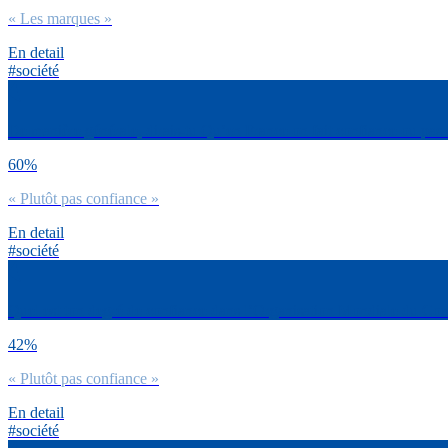
« Les marques »
En detail
#société
De manière générale, dirais-tu Qu’en France on fait confiance ou pas 
60%
« Plutôt pas confiance »
En detail
#société
Quel est ton degré de confiance dans l’Organisation Mondiale du 
42%
« Plutôt pas confiance »
En detail
#société