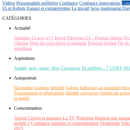
Vidéos
Personnalités préférées
Confiance
Confiance innovations
Conf
IA et Robots
Espace et extraterrestres
Le travail
Sexe (partenariat Dur
CATÉGORIES
Actualité
Attentats 13 nov. n+1
Brexit
Elections US - Portrait chinois
Ni
Ukraine
Prise de conscience écologique
Pouvoir d'achat
Fin de
mondiaux
Aspirations
Amitié, sexe, genre, rêve
Croyances
Tu préfères... ?
UDES
N
Autoportrait
Baromètre bonheur
Identité
Valeurs
Influence au quotidien
Ren
Transmission et générations
Identité croyances
Attraits du pouv
et amitié
Consommation
Argent
Crowd et marques
La TV
Pokemon
Rapport aux marqu
mobile 2
Confiance marques et consommation
Veganisme
Visi
2025