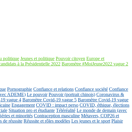
 politique
Jeunes et politique
Pouvoir citoyen
Europe et
candidats à la Présidentielle 2022
Baromètre #MoiJeune2022 vague 2
que
Pornographie
Confiance et relations
Confiance société
Confiance
 (avec ADEME)
Le pouvoir
Pouvoir (portrait chinois)
Coronavirus &
-19 vague 4
Baromètre Covid-19 vague 5
Baromètre Covid-19 vague
icaine
Engagement
COVID : impact perso
COVID, éthique, élections
ciale
Situation pro et étudiante
Téléréalité
Le monde de demain (avec
Séries et minorités
Contraception masculine
Métavers, COP26 et
 de réussite
Réussite et rôles modèles
Les jeunes et le sport
Plaisir