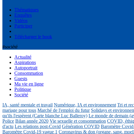
Thématiques
Enquêtes
Vidéos
Participer
Télécharger le book
#société
Actualité
Aspirations
Autoportrait
Consommation
Guests
Ma vie en ligne
Politique
Société
IA, santé mentale et travail
Numérique, IA et environnement
Tri et re
mariage pour tous
Marché de l'emploi du futur
Solidays et environne
qu'ils l'espèrent (Carte blanche Luc Balleroy)
Le monde de demain (a
Police
Bilan année 2020
Vie sexuelle et consommation
COVID, éthiq
d'actu
Les relations post-Covid
Génération COVID
Baromètre Covid
Baromètre Covid-19 vague 1
Coronavirus & don (organe, sang, moel