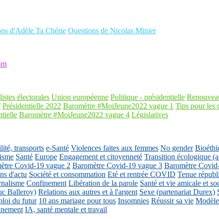
ons d'Adèle Ta Chérie
Questions de Nicolas Minier
rn
listes électorales
Union européenne
Politique - présidentielle
Renouveau
f
Présidentielle 2022
Baromètre #MoiJeune2022 vague 1
Tips pour les 
tielle
Baromètre #MoiJeune2022 vague 4
Législatives
ité, transports
e-Santé
Violences faites aux femmes
No gender
Bioéthi
isme
Santé
Europe
Engagement et citoyenneté
Transition écologique
ètre Covid-19 vague 2
Baromètre Covid-19 vague 3
Baromètre Covid
ons d'actu
Société et consommation
Eté et rentrée COVID
Tenue républ
rnalisme
Confinement
Libération de la parole
Santé et vie amicale et so
uc Balleroy)
Relations aux autres et à l'argent
Sexe (partenariat Durex)
loi du futur
10 ans mariage pour tous
Insomnies
Réussir sa vie
Modèles
nnement
IA, santé mentale et travail