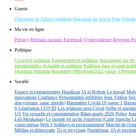
Guests
Questions de Julien Letailleur
Questions de Seb la Frite
Questi
Ma vie en ligne
Privacy
Réseaux sociaux
Facebook
Cyberviolence
Revenge Po
Politique
Crowd et politique
Engagement et politique
Inscriptions sur les 
présidentielles
Actualité et politique
Politique baro et participati
Quantum Jumping
Baromètre #MoiJeune2022 vague 3
Présiden
Société
Espace et extraterrestres
Handicap
IA et Robots
Le travail
Mobil
innovations
Confiance
Personnalités préférées
Jeux Vidéos
Sex
don (organe, sang, moelle)
Baromètre Covid-19 vague 1
Barom
6
Génération COVID
Les relations post-Covid
Selfie et questi
US
Vie sexuelle et consommation
Bilan année 2020
Police
Jou
Léa Moukanas)
Le monde tel qu'ils l'espèrent (Carte blanche L
conso presse
Web 3
Solidays et environnement
Marché de l'emp
Médias et démocratie
Tri et recyclage
Numérique, IA et enviro