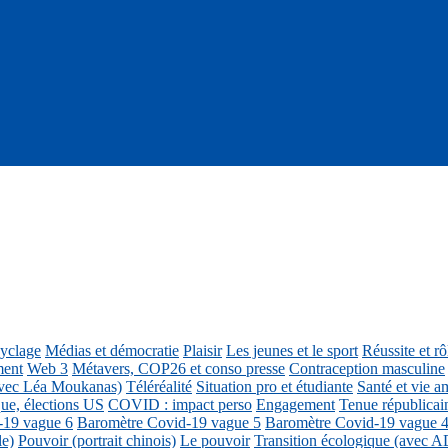
cyclage
Médias et démocratie
Plaisir
Les jeunes et le sport
Réussite et r
ment
Web 3
Métavers, COP26 et conso presse
Contraception masculine
vec Léa Moukanas)
Téléréalité
Situation pro et étudiante
Santé et vie am
ue, élections US
COVID : impact perso
Engagement
Tenue républicai
-19 vague 6
Baromètre Covid-19 vague 5
Baromètre Covid-19 vague 
le)
Pouvoir (portrait chinois)
Le pouvoir
Transition écologique (avec