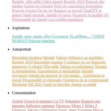
Rentrée, pêle-mêle
Gilets Jaunes
Rentrée 2019
Pouvoir des
médias
Guerre en Ukraine
Prise de conscience écologique
Pouvoir d'achat
Fin de vie
Rapport au travail
ChatGPT et
amour
Santé mentale, famille et conso
Vacances
Actualités
JO
Personnalité de l'année
Les conflits mondiaux
Aspirations
Amitié, sexe, genre, rêve
Croyances
Tu préfères... ?
UDES
NOMAD
Pouvoir magique
Autoportrait
Baromètre bonheur
Identité
Valeurs
Influence au quotidien
Rentrée 2018
Baromètre humeur
Confiance en soi
Rapports
amoureux
A choisir
Pêle-mêle
Tabous et polémiques
Normes
et transmissions
Transmission et générations
Identité
croyances
Attraits du pouvoir
Je n'ai jamais...
Aspirations et
travail
Personnalité et régionales
Questions de la communauté
MoiJeune
Été 2022
Santé et bien-être
Amour et amitié
Consommation
Argent
Crowd et marques
La TV
Pokemon
Rapport aux
marques
Influence marques
Vacances
Séries 1
Séries 2
Finances, bitcoin
Ubérisation
Food, distri
Tourisme
Moi et