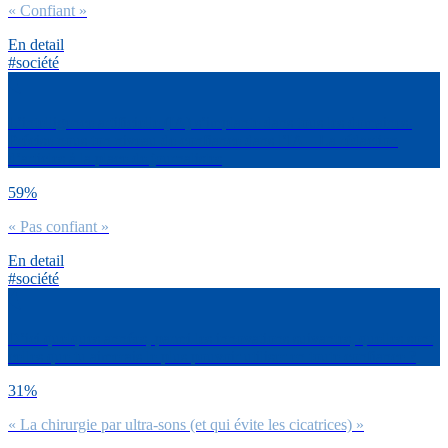
« Confiant »
En detail
#société
L’intelligence artificielle (IA) s’implante dans tous les domaines.
Précise nous ton niveau de confiance dans l’IA – La rédaction
d’articles à la place de journalistes
59%
« Pas confiant »
En detail
#société
D’ici quelques années, parmi les innovations suivantes, quelles sont
celles que tu aimerais le plus pouvoir utiliser en toute confiance ?
31%
« La chirurgie par ultra-sons (et qui évite les cicatrices) »