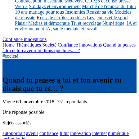
Contraception masculine
Métavers, COP26 et conso presse
Web 3
Solidays et environnement
Marché de l'emploi du futur
10 ans mariage pour tous
Insomnies
Réussir sa vie
Modèles
de réussite
Réussite et rôles modèles
Les jeunes et le sport
Plaisir
Médias et démocratie
Tri et recyclage
Numérique, IA et
environnement
IA, santé mentale et travail
Confiance innovations
Home
Thématiques
Société
Confiance innovations
Quand tu penses
à toi et ton avenir tu dirais que tu es… ?
#société
Quand tu penses à toi et ton avenir tu
dirais que tu es… ?
Vague 69, novembre 2018, 751 répondants
Une réponse possible
Sujets associés
autoportrait
avenir
confiance
futur
innovation
internet
numérique
technologie