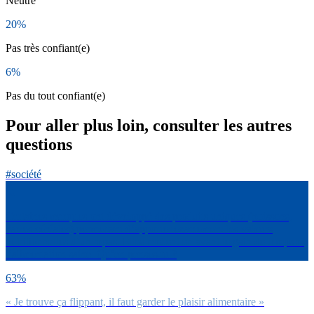
Neutre
20%
Pas très confiant(e)
6%
Pas du tout confiant(e)
Pour aller plus loin, consulter les autres
questions
#société
Certaines marques ont développé des produits uniques (boissons,
barres céréales) permettant d’apporter exactement les valeurs
nutritionnelles d’un repas. Elles mettent en avant le gain de temps et
l’alimentation saine. Qu’en penses-tu ?
63%
« Je trouve ça flippant, il faut garder le plaisir alimentaire »