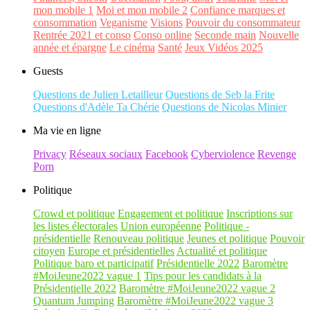
mon mobile 1
Moi et mon mobile 2
Confiance marques et
consommation
Veganisme
Visions
Pouvoir du consommateur
Rentrée 2021 et conso
Conso online
Seconde main
Nouvelle
année et épargne
Le cinéma
Santé
Jeux Vidéos 2025
Guests
Questions de Julien Letailleur
Questions de Seb la Frite
Questions d'Adèle Ta Chérie
Questions de Nicolas Minier
Ma vie en ligne
Privacy
Réseaux sociaux
Facebook
Cyberviolence
Revenge
Porn
Politique
Crowd et politique
Engagement et politique
Inscriptions sur
les listes électorales
Union européenne
Politique -
présidentielle
Renouveau politique
Jeunes et politique
Pouvoir
citoyen
Europe et présidentielles
Actualité et politique
Politique baro et participatif
Présidentielle 2022
Baromètre
#MoiJeune2022 vague 1
Tips pour les candidats à la
Présidentielle 2022
Baromètre #MoiJeune2022 vague 2
Quantum Jumping
Baromètre #MoiJeune2022 vague 3