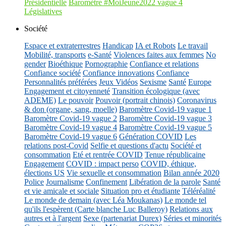
Présidentielle
Baromètre #MoiJeune2022 vague 4
Législatives
Société
Espace et extraterrestres
Handicap
IA et Robots
Le travail
Mobilité, transports
e-Santé
Violences faites aux femmes
No
gender
Bioéthique
Pornographie
Confiance et relations
Confiance société
Confiance innovations
Confiance
Personnalités préférées
Jeux Vidéos
Sexisme
Santé
Europe
Engagement et citoyenneté
Transition écologique (avec
ADEME)
Le pouvoir
Pouvoir (portrait chinois)
Coronavirus
& don (organe, sang, moelle)
Baromètre Covid-19 vague 1
Baromètre Covid-19 vague 2
Baromètre Covid-19 vague 3
Baromètre Covid-19 vague 4
Baromètre Covid-19 vague 5
Baromètre Covid-19 vague 6
Génération COVID
Les
relations post-Covid
Selfie et questions d'actu
Société et
consommation
Eté et rentrée COVID
Tenue républicaine
Engagement
COVID : impact perso
COVID, éthique,
élections US
Vie sexuelle et consommation
Bilan année 2020
Police
Journalisme
Confinement
Libération de la parole
Santé
et vie amicale et sociale
Situation pro et étudiante
Téléréalité
Le monde de demain (avec Léa Moukanas)
Le monde tel
qu'ils l'espèrent (Carte blanche Luc Balleroy)
Relations aux
autres et à l'argent
Sexe (partenariat Durex)
Séries et minorités