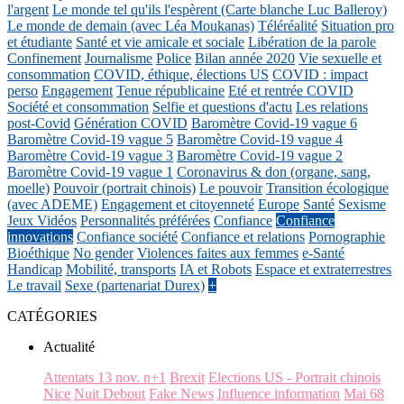
l'argent
Le monde tel qu'ils l'espèrent (Carte blanche Luc Balleroy)
Le monde de demain (avec Léa Moukanas)
Téléréalité
Situation pro
et étudiante
Santé et vie amicale et sociale
Libération de la parole
Confinement
Journalisme
Police
Bilan année 2020
Vie sexuelle et
consommation
COVID, éthique, élections US
COVID : impact
perso
Engagement
Tenue républicaine
Eté et rentrée COVID
Société et consommation
Selfie et questions d'actu
Les relations
post-Covid
Génération COVID
Baromètre Covid-19 vague 6
Baromètre Covid-19 vague 5
Baromètre Covid-19 vague 4
Baromètre Covid-19 vague 3
Baromètre Covid-19 vague 2
Baromètre Covid-19 vague 1
Coronavirus & don (organe, sang,
moelle)
Pouvoir (portrait chinois)
Le pouvoir
Transition écologique
(avec ADEME)
Engagement et citoyenneté
Europe
Santé
Sexisme
Jeux Vidéos
Personnalités préférées
Confiance
Confiance
innovations
Confiance société
Confiance et relations
Pornographie
Bioéthique
No gender
Violences faites aux femmes
e-Santé
Handicap
Mobilité, transports
IA et Robots
Espace et extraterrestres
Le travail
Sexe (partenariat Durex)
+
CATÉGORIES
Actualité
Attentats 13 nov. n+1
Brexit
Elections US - Portrait chinois
Nice
Nuit Debout
Fake News
Influence information
Mai 68