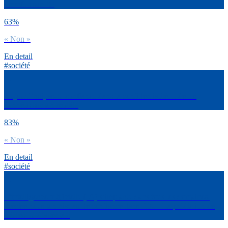
données sur PC
63%
« Non »
En detail
#société
Aujourd’hui, as-tu confiance dans la confidentialité… de tes
données sur ton mobile
83%
« Non »
En detail
#société
L’intelligence artificielle (IA) s’implante dans tous les domaines.
Précise nous ton niveau de confiance dans l’IA – La prédiction de
crimes ou d’attentats