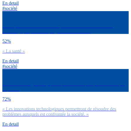
En detail
#société
Dans quels domaines fais-tu le plus confiance à l’innovation
technologique pour faire progresser les choses ?
52%
« La santé »
En detail
#société
D’une manière générale, quelle phrase est la plus proche de ce que
tu penses
72%
« Les innovations technologiques permettront de résoudre des
problèmes auxquels est confrontée la société. »
En detail