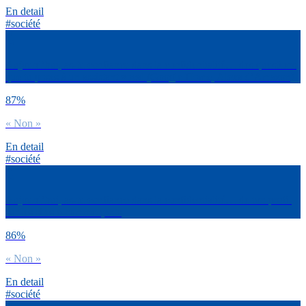
En detail
#société
Aujourd’hui, as-tu confiance dans la confidentialité… des questions
que tu poses à un assistant vocal (Google Home, Alexa d’Amazon)
87%
« Non »
En detail
#société
Aujourd’hui, as-tu confiance dans la confidentialité… de ton profil
sur les sites e-commerçants
86%
« Non »
En detail
#société