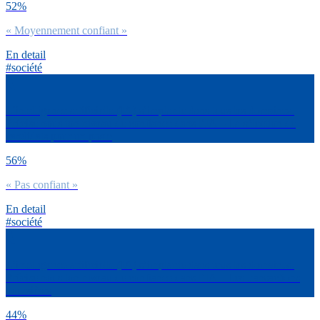
52%
« Moyennement confiant »
En detail
#société
L’intelligence artificielle (IA) s’implante dans tous les domaines.
Précise nous ton niveau de confiance dans l’IA – La sélection de
candidats pour un poste
56%
« Pas confiant »
En detail
#société
L’intelligence artificielle (IA) s’implante dans tous les domaines.
Précise nous ton niveau de confiance dans l’IA – Les transactions
boursières
44%