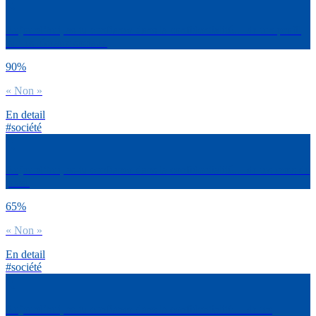
Aujourd’hui, as-tu confiance dans la confidentialité… de ton profil
sur les réseaux sociaux
90%
« Non »
En detail
#société
Aujourd’hui, as-tu confiance dans la confidentialité… de tes mots de
passe
65%
« Non »
En detail
#société
Aujourd’hui, as-tu confiance dans la confidentialité… de tes