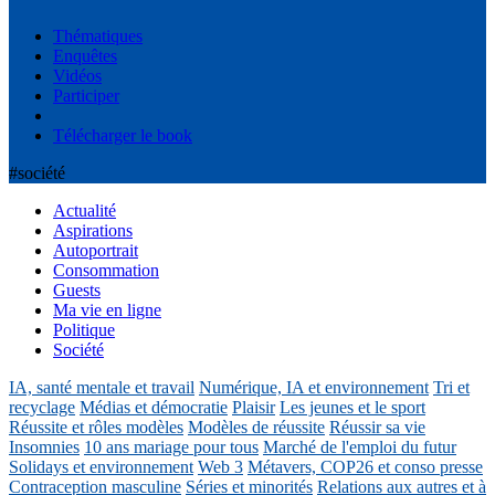
Thématiques
Enquêtes
Vidéos
Participer
Télécharger le book
#société
Actualité
Aspirations
Autoportrait
Consommation
Guests
Ma vie en ligne
Politique
Société
IA, santé mentale et travail
Numérique, IA et environnement
Tri et
recyclage
Médias et démocratie
Plaisir
Les jeunes et le sport
Réussite et rôles modèles
Modèles de réussite
Réussir sa vie
Insomnies
10 ans mariage pour tous
Marché de l'emploi du futur
Solidays et environnement
Web 3
Métavers, COP26 et conso presse
Contraception masculine
Séries et minorités
Relations aux autres et à