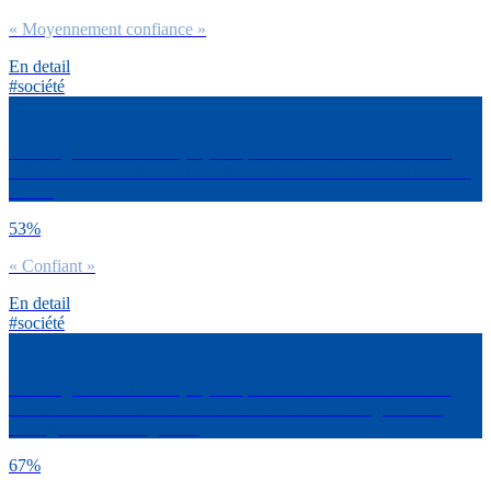
« Moyennement confiance »
En detail
#société
L’intelligence artificielle (IA) s’implante dans tous les domaines.
Précise nous ton niveau de confiance dans l’IA – La détection d’un
cancer
53%
« Confiant »
En detail
#société
L’intelligence artificielle (IA) s’implante dans tous les domaines.
Précise nous ton niveau de confiance dans l’IA – La gestion de
l’énergie dans ton logement
67%