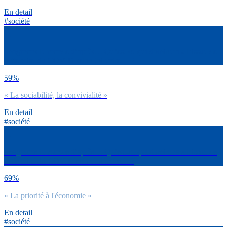
En detail
#société
Imaginons le monde d’après… Qu’est-ce qui dominera à l’issue de
cette crise du COVID selon toi entre… ?
59%
« La sociabilité, la convivialité »
En detail
#société
Imaginons le monde d’après… Qu’est-ce qui dominera à l’issue de
cette crise du COVID selon toi entre… ?
69%
« La priorité à l'économie »
En detail
#société