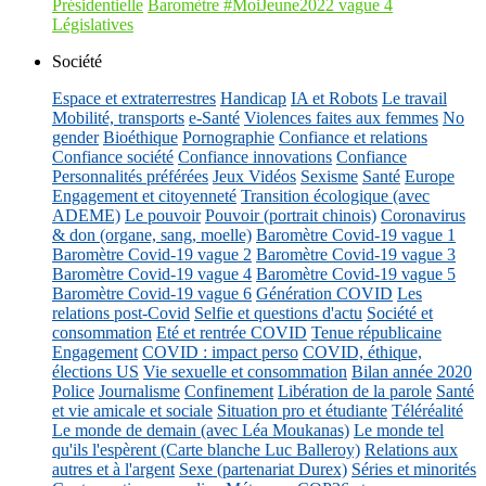
Présidentielle
Baromètre #MoiJeune2022 vague 4
Législatives
Société
Espace et extraterrestres
Handicap
IA et Robots
Le travail
Mobilité, transports
e-Santé
Violences faites aux femmes
No
gender
Bioéthique
Pornographie
Confiance et relations
Confiance société
Confiance innovations
Confiance
Personnalités préférées
Jeux Vidéos
Sexisme
Santé
Europe
Engagement et citoyenneté
Transition écologique (avec
ADEME)
Le pouvoir
Pouvoir (portrait chinois)
Coronavirus
& don (organe, sang, moelle)
Baromètre Covid-19 vague 1
Baromètre Covid-19 vague 2
Baromètre Covid-19 vague 3
Baromètre Covid-19 vague 4
Baromètre Covid-19 vague 5
Baromètre Covid-19 vague 6
Génération COVID
Les
relations post-Covid
Selfie et questions d'actu
Société et
consommation
Eté et rentrée COVID
Tenue républicaine
Engagement
COVID : impact perso
COVID, éthique,
élections US
Vie sexuelle et consommation
Bilan année 2020
Police
Journalisme
Confinement
Libération de la parole
Santé
et vie amicale et sociale
Situation pro et étudiante
Téléréalité
Le monde de demain (avec Léa Moukanas)
Le monde tel
qu'ils l'espèrent (Carte blanche Luc Balleroy)
Relations aux
autres et à l'argent
Sexe (partenariat Durex)
Séries et minorités