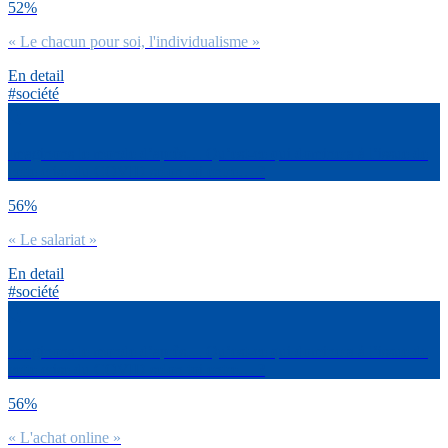
52%
« Le chacun pour soi, l'individualisme »
En detail
#société
Imaginons le monde d’après… Qu’est-ce qui dominera à l’issue de
cette crise du COVID selon toi entre… ?
56%
« Le salariat »
En detail
#société
Imaginons le monde d’après… Qu’est-ce qui dominera à l’issue de
cette crise du COVID selon toi entre… ?
56%
« L'achat online »