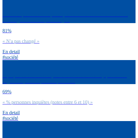
Dirais-tu que la semaine passée, ta vie amoureuse s’est améliorée,
s’est dégradée ou n’a pas changé ?
81%
« N'a pas changé »
En detail
#société
A propos du Coronavirus, sur une échelle de 0 à 10, quel est ton
degré d’inquiétude pour tes proches ?
69%
« % personnes inquiètes (notes entre 6 et 10) »
En detail
#société
A propos du Coronavirus, sur une échelle de 0 à 10, quel est ton