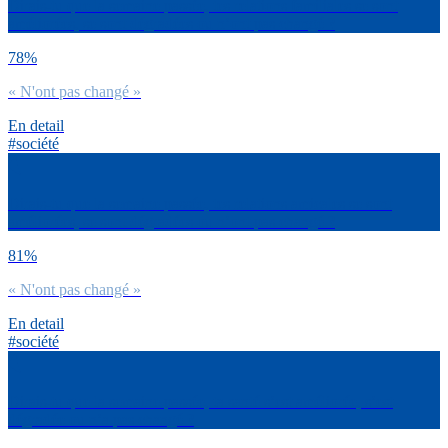
Dirais-tu que la semaine passée, tes relations familiales se sont
améliorées, se sont dégradées ou n’ont pas changé ?
78%
« N'ont pas changé »
En detail
#société
Dirais-tu que la semaine passée, tes relations amicales se sont
améliorées, se sont dégradées ou n’ont pas changé ?
81%
« N'ont pas changé »
En detail
#société
Dirais-tu que la semaine passée, ta santé s’est améliorée, s’est
dégradée ou n’a pas changé ?