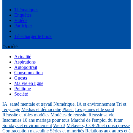
Thématiques
Enquêtes
Vidéos
Participer
Télécharger le book
#société
Actualité
Aspirations
Autoportrait
Consommation
Guests
Ma vie en ligne
Politique
Société
IA, santé mentale et travail
Numérique, IA et environnement
Tri et
recyclage
Médias et démocratie
Plaisir
Les jeunes et le sport
Réussite et rôles modèles
Modèles de réussite
Réussir sa vie
Insomnies
10 ans mariage pour tous
Marché de l'emploi du futur
Solidays et environnement
Web 3
Métavers, COP26 et conso presse
Contraception masculine
Séries et minorités
Relations aux autres et à