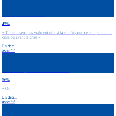
Pendant la crise du Covid, est-ce que tu te sens plus ou moins utile à
la société que d’habitude ?
45%
« Tu ne te sens pas vraiment utile à la société, que ce soit pendant la
crise ou avant la crise »
En detail
#société
Une fois que nous serons sortis de cette crise du Covid-19, auras-tu
envie de changer des choses dans ta vie ?
56%
« Oui »
En detail
#société