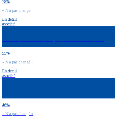
78%
« N'a pas changé »
En detail
#société
Dirais-tu que la semaine passée, ton poids s’est amélioré, s’est
dégradé ou n’a pas changé ?
55%
« N'a pas changé »
En detail
#société
Dirais-tu que la semaine passée, ton moral s’est amélioré, s’est
dégradé ou n’a pas changé ?
46%
« N'a pas changé »