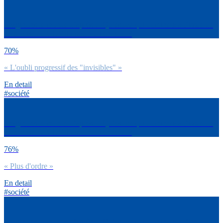
Imaginons le monde d’après… Qu’est-ce qui dominera à l’issue de
cette crise du COVID selon toi entre… ?
70%
« L'oubli progressif des "invisibles" »
En detail
#société
Imaginons le monde d’après… Qu’est-ce qui dominera à l’issue de
cette crise du COVID selon toi entre… ?
76%
« Plus d'ordre »
En detail
#société
Imaginons le monde d’après… Qu’est-ce qui dominera à l’issue de