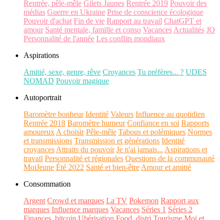
Rentrée, pêle-mêle
Gilets Jaunes
Rentrée 2019
Pouvoir des
médias
Guerre en Ukraine
Prise de conscience écologique
Pouvoir d'achat
Fin de vie
Rapport au travail
ChatGPT et
amour
Santé mentale, famille et conso
Vacances
Actualités
JO
Personnalité de l'année
Les conflits mondiaux
Aspirations
Amitié, sexe, genre, rêve
Croyances
Tu préfères... ?
UDES
NOMAD
Pouvoir magique
Autoportrait
Baromètre bonheur
Identité
Valeurs
Influence au quotidien
Rentrée 2018
Baromètre humeur
Confiance en soi
Rapports
amoureux
A choisir
Pêle-mêle
Tabous et polémiques
Normes
et transmissions
Transmission et générations
Identité
croyances
Attraits du pouvoir
Je n'ai jamais...
Aspirations et
travail
Personnalité et régionales
Questions de la communauté
MoiJeune
Été 2022
Santé et bien-être
Amour et amitié
Consommation
Argent
Crowd et marques
La TV
Pokemon
Rapport aux
marques
Influence marques
Vacances
Séries 1
Séries 2
Finances, bitcoin
Ubérisation
Food, distri
Tourisme
Moi et