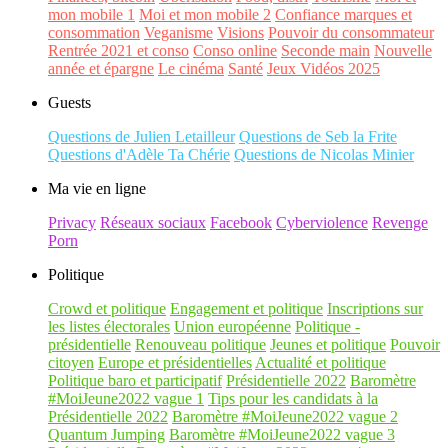
mon mobile 1
Moi et mon mobile 2
Confiance marques et
consommation
Veganisme
Visions
Pouvoir du consommateur
Rentrée 2021 et conso
Conso online
Seconde main
Nouvelle
année et épargne
Le cinéma
Santé
Jeux Vidéos 2025
Guests
Questions de Julien Letailleur
Questions de Seb la Frite
Questions d'Adèle Ta Chérie
Questions de Nicolas Minier
Ma vie en ligne
Privacy
Réseaux sociaux
Facebook
Cyberviolence
Revenge
Porn
Politique
Crowd et politique
Engagement et politique
Inscriptions sur
les listes électorales
Union européenne
Politique -
présidentielle
Renouveau politique
Jeunes et politique
Pouvoir
citoyen
Europe et présidentielles
Actualité et politique
Politique baro et participatif
Présidentielle 2022
Baromètre
#MoiJeune2022 vague 1
Tips pour les candidats à la
Présidentielle 2022
Baromètre #MoiJeune2022 vague 2
Quantum Jumping
Baromètre #MoiJeune2022 vague 3