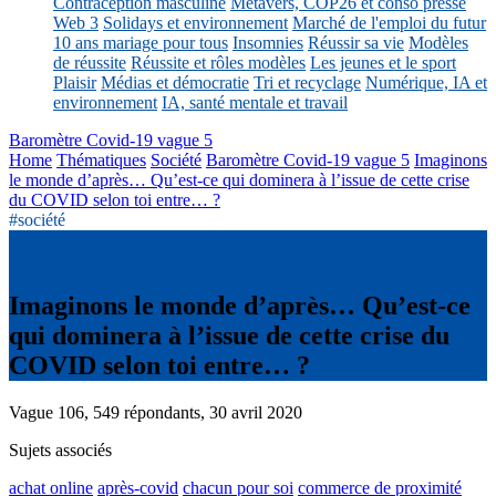
Contraception masculine
Métavers, COP26 et conso presse
Web 3
Solidays et environnement
Marché de l'emploi du futur
10 ans mariage pour tous
Insomnies
Réussir sa vie
Modèles
de réussite
Réussite et rôles modèles
Les jeunes et le sport
Plaisir
Médias et démocratie
Tri et recyclage
Numérique, IA et
environnement
IA, santé mentale et travail
Baromètre Covid-19 vague 5
Home
Thématiques
Société
Baromètre Covid-19 vague 5
Imaginons
le monde d’après… Qu’est-ce qui dominera à l’issue de cette crise
du COVID selon toi entre… ?
#société
Imaginons le monde d’après… Qu’est-ce
qui dominera à l’issue de cette crise du
COVID selon toi entre… ?
Vague 106, 549 répondants, 30 avril 2020
Sujets associés
achat online
après-covid
chacun pour soi
commerce de proximité