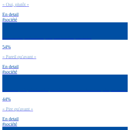
« Oui, plutôt »
En detail
#société
Pour ta vie personnelle, ‘l’après-Covid’, ce sera :
54%
« Pareil qu'avant »
En detail
#société
Selon toi, ‘l’après-Covid’, au niveau de la société française, ce sera :
44%
« Pire qu'avant »
En detail
#société