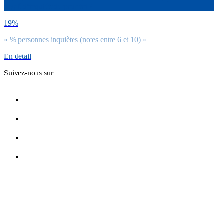
degré d’inquiétude pour toi ?
19%
« % personnes inquiètes (notes entre 6 et 10) »
En detail
Suivez-nous sur