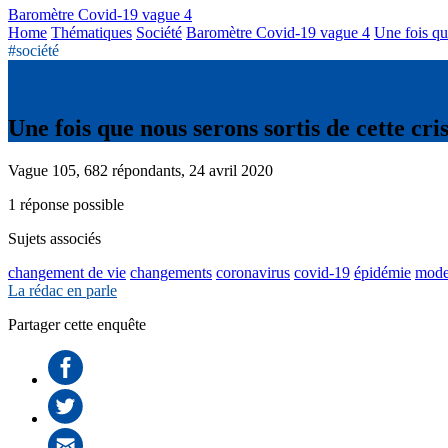
Baromètre Covid-19 vague 4
Home
Thématiques
Société
Baromètre Covid-19 vague 4
Une fois qu
#société
Une fois que nous serons sortis de cette cr
Vague 105, 682 répondants, 24 avril 2020
1 réponse possible
Sujets associés
changement de vie
changements
coronavirus
covid-19
épidémie
mode
La rédac en parle
Partager cette enquête