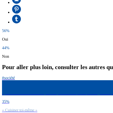
56%
Oui
44%
Non
Pour aller plus loin, consulter les autres q
#société
Quelles sont tes nouvelles (bonnes) habitudes que tu penses garder ap
35%
« Cuisiner toi-même »