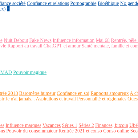
iance société
Confiance et relations
Pornographie
Bioéthique
No gend
ex)
+
ce
Nuit Debout
Fake News
Influence information
Mai 68
Rentrée, pêle
 vie
Rapport au travail
ChatGPT et amour
Santé mentale, famille et con
OMAD
Pouvoir magique
trée 2018
Baromètre humeur
Confiance en soi
Rapports amoureux
A ch
oir
Je n'ai jamais...
Aspirations et travail
Personnalité et régionales
Ques
es
Influence marques
Vacances
Séries 1
Séries 2
Finances, bitcoin
Ubér
ons
Pouvoir du consommateur
Rentrée 2021 et conso
Conso online
Sec