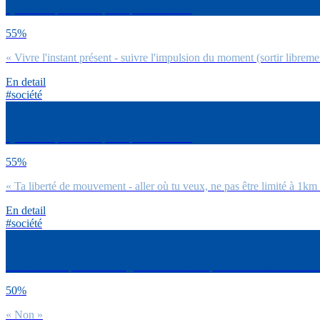
Qu’est-ce qui te manque le plus entre… ?
55%
« Vivre l'instant présent - suivre l'impulsion du moment (sortir libremen
En detail
#société
Qu’est-ce qui te manque le plus entre… ?
55%
« Ta liberté de mouvement - aller où tu veux, ne pas être limité à 1km 
En detail
#société
Pendant cette période étrange de confinement, as-tu eu le sentiment d’
50%
« Non »