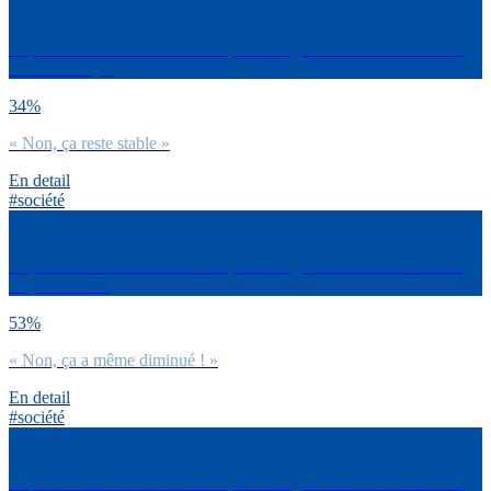
Depuis le début du confinement, as-tu augmenté ta consommation
de chocolat ;) ?
34%
« Non, ça reste stable »
En detail
#société
Depuis le début du confinement, as-tu augmenté ta consommation
de junk food ?
53%
« Non, ça a même diminué ! »
En detail
#société
Depuis le début du confinement, as-tu augmenté ta consommation