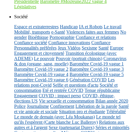
Présidentielle
Baromètre #MoiJeune2022 vague 4
Législatives
Société
Espace et extraterrestres
Handicap
IA et Robots
Le travail
Mobilité, transports
e-Santé
Violences faites aux femmes
No
gender
Bioéthique
Pornographie
Confiance et relations
Confiance société
Confiance innovations
Confiance
Personnalités préférées
Jeux Vidéos
Sexisme
Santé
Europe
Engagement et citoyenneté
Transition écologique (avec
ADEME)
Le pouvoir
Pouvoir (portrait chinois)
Coronavirus
& don (organe, sang, moelle)
Baromètre Covid-19 vague 1
Baromètre Covid-19 vague 2
Baromètre Covid-19 vague 3
Baromètre Covid-19 vague 4
Baromètre Covid-19 vague 5
Baromètre Covid-19 vague 6
Génération COVID
Les
relations post-Covid
Selfie et questions d'actu
Société et
consommation
Eté et rentrée COVID
Tenue républicaine
Engagement
COVID : impact perso
COVID, éthique,
élections US
Vie sexuelle et consommation
Bilan année 2020
Police
Journalisme
Confinement
Libération de la parole
Santé
et vie amicale et sociale
Situation pro et étudiante
Téléréalité
Le monde de demain (avec Léa Moukanas)
Le monde tel
qu'ils l'espèrent (Carte blanche Luc Balleroy)
Relations aux
autres et à l'argent
Sexe (partenariat Durex)
Séries et minorités