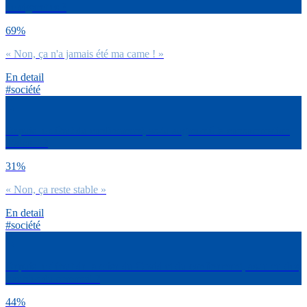
de cigarettes ?
69%
« Non, ça n'a jamais été ma came ! »
En detail
#société
Depuis le début du confinement, as-tu augmenté ta consommation
d’alcool ?
31%
« Non, ça reste stable »
En detail
#société
Depuis le début de la crise du Covid et du confinement, as-tu eu des
troubles du sommeil ?
44%