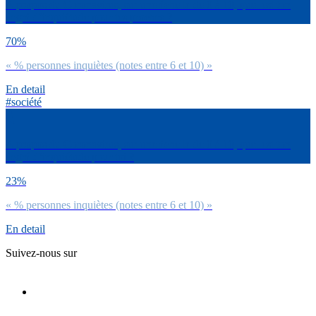
A propos du Coronavirus, sur une échelle de 0 à 10, quel est ton
degré d’inquiétude pour tes proches ?
70%
« % personnes inquiètes (notes entre 6 et 10) »
En detail
#société
A propos du Coronavirus, sur une échelle de 0 à 10, quel est ton
degré d’inquiétude pour toi ?
23%
« % personnes inquiètes (notes entre 6 et 10) »
En detail
Suivez-nous sur