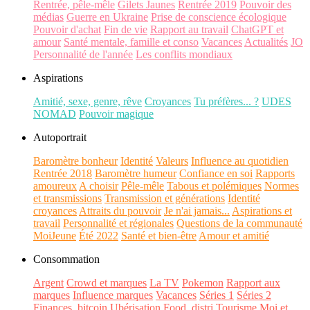
Rentrée, pêle-mêle
Gilets Jaunes
Rentrée 2019
Pouvoir des
médias
Guerre en Ukraine
Prise de conscience écologique
Pouvoir d'achat
Fin de vie
Rapport au travail
ChatGPT et
amour
Santé mentale, famille et conso
Vacances
Actualités
JO
Personnalité de l'année
Les conflits mondiaux
Aspirations
Amitié, sexe, genre, rêve
Croyances
Tu préfères... ?
UDES
NOMAD
Pouvoir magique
Autoportrait
Baromètre bonheur
Identité
Valeurs
Influence au quotidien
Rentrée 2018
Baromètre humeur
Confiance en soi
Rapports
amoureux
A choisir
Pêle-mêle
Tabous et polémiques
Normes
et transmissions
Transmission et générations
Identité
croyances
Attraits du pouvoir
Je n'ai jamais...
Aspirations et
travail
Personnalité et régionales
Questions de la communauté
MoiJeune
Été 2022
Santé et bien-être
Amour et amitié
Consommation
Argent
Crowd et marques
La TV
Pokemon
Rapport aux
marques
Influence marques
Vacances
Séries 1
Séries 2
Finances, bitcoin
Ubérisation
Food, distri
Tourisme
Moi et