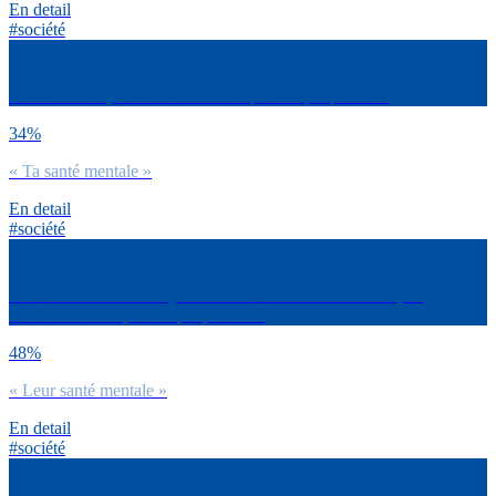
En detail
#société
Te concernant, ce confinement est plus risqué pour… :
34%
« Ta santé mentale »
En detail
#société
Parlons de la santé des jeunes de 18 à 30 ans. A ton avis, ce
confinement est plus risqué pour… ?
48%
« Leur santé mentale »
En detail
#société