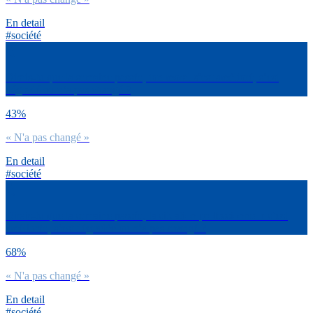
En detail
#société
Dirais-tu que la semaine passée, ton moral s’est amélioré, s’est
dégradé ou n’a pas changé ?
43%
« N'a pas changé »
En detail
#société
Dirais-tu que la semaine passée, ta situation professionnelle s’est
améliorée, s’est dégradée ou n’a pas changé ?
68%
« N'a pas changé »
En detail
#société