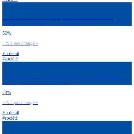
Dirais-tu que la semaine passée, ta situation financière s’est
améliorée, s’est dégradée ou n’a pas changé ?
50%
« N'a pas changé »
En detail
#société
Dirais-tu que la semaine passée, ta vie amoureuse s’est améliorée,
s’est dégradée ou n’a pas changé ?
73%
« N'a pas changé »
En detail
#société