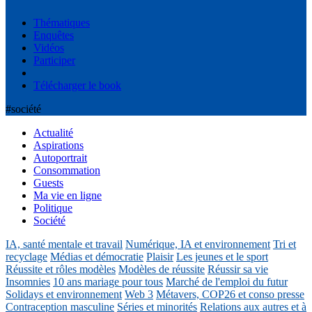
Thématiques
Enquêtes
Vidéos
Participer
Télécharger le book
#société
Actualité
Aspirations
Autoportrait
Consommation
Guests
Ma vie en ligne
Politique
Société
IA, santé mentale et travail
Numérique, IA et environnement
Tri et
recyclage
Médias et démocratie
Plaisir
Les jeunes et le sport
Réussite et rôles modèles
Modèles de réussite
Réussir sa vie
Insomnies
10 ans mariage pour tous
Marché de l'emploi du futur
Solidays et environnement
Web 3
Métavers, COP26 et conso presse
Contraception masculine
Séries et minorités
Relations aux autres et à