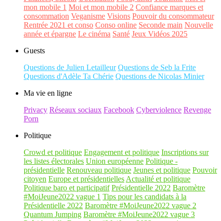
mon mobile 1
Moi et mon mobile 2
Confiance marques et
consommation
Veganisme
Visions
Pouvoir du consommateur
Rentrée 2021 et conso
Conso online
Seconde main
Nouvelle
année et épargne
Le cinéma
Santé
Jeux Vidéos 2025
Guests
Questions de Julien Letailleur
Questions de Seb la Frite
Questions d'Adèle Ta Chérie
Questions de Nicolas Minier
Ma vie en ligne
Privacy
Réseaux sociaux
Facebook
Cyberviolence
Revenge
Porn
Politique
Crowd et politique
Engagement et politique
Inscriptions sur
les listes électorales
Union européenne
Politique -
présidentielle
Renouveau politique
Jeunes et politique
Pouvoir
citoyen
Europe et présidentielles
Actualité et politique
Politique baro et participatif
Présidentielle 2022
Baromètre
#MoiJeune2022 vague 1
Tips pour les candidats à la
Présidentielle 2022
Baromètre #MoiJeune2022 vague 2
Quantum Jumping
Baromètre #MoiJeune2022 vague 3