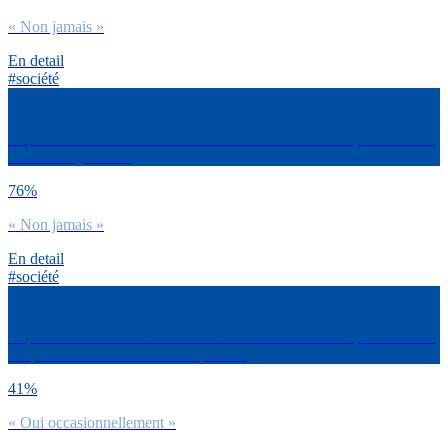
« Non jamais »
En detail
#société
Depuis le début de la crise du Covid et du confinement, as-tu eu des
crises d’angoisses ?
76%
« Non jamais »
En detail
#société
Depuis le début de la crise du Covid et du confinement, as-tu eu des
coups de blues/moments de déprime ?
41%
« Oui occasionnellement »