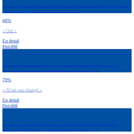
Une fois que nous serons sortis de cette crise du Covid-19, auras-tu
envie de changer des choses dans ta vie ?
66%
« Oui »
En detail
#société
Dirais-tu que la semaine passée, tes relations familiales se sont
améliorées, se sont dégradées ou n’ont pas changé ?
70%
« N'ont pas changé »
En detail
#société
Dirais-tu que la semaine passée, tes relations amicales se sont
améliorées, se sont dégradées ou n’ont pas changé ?