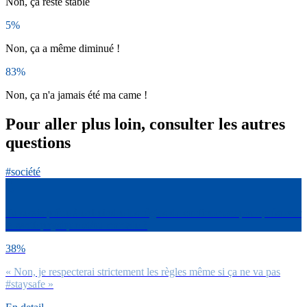
Non, ça reste stable
5%
Non, ça a même diminué !
83%
Non, ça n'a jamais été ma came !
Pour aller plus loin, consulter les autres
questions
#société
Tu serais prêt.e à enfreindre les règles de confinement pour préserver
ta santé physique et/ou mentale ?
38%
« Non, je respecterai strictement les règles même si ça ne va pas
#staysafe »