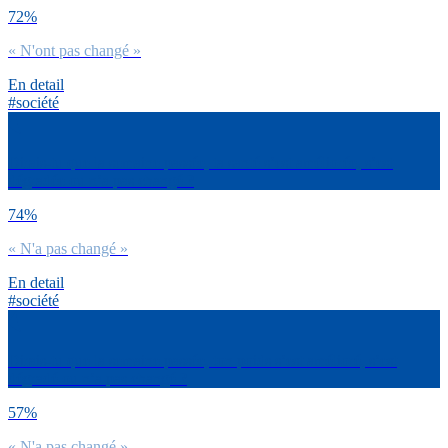
72%
« N'ont pas changé »
En detail
#société
Dirais-tu que la semaine passée, ta santé s’est améliorée, s’est
dégradée ou n’a pas changé ?
74%
« N'a pas changé »
En detail
#société
Dirais-tu que la semaine passée, ton poids s’est amélioré, s’est
dégradé ou n’a pas changé ?
57%
« N'a pas changé »