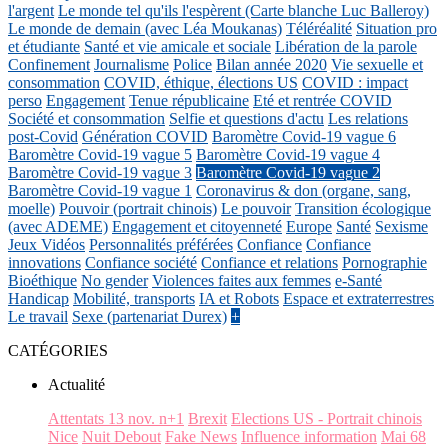
l'argent
Le monde tel qu'ils l'espèrent (Carte blanche Luc Balleroy)
Le monde de demain (avec Léa Moukanas)
Téléréalité
Situation pro
et étudiante
Santé et vie amicale et sociale
Libération de la parole
Confinement
Journalisme
Police
Bilan année 2020
Vie sexuelle et
consommation
COVID, éthique, élections US
COVID : impact
perso
Engagement
Tenue républicaine
Eté et rentrée COVID
Société et consommation
Selfie et questions d'actu
Les relations
post-Covid
Génération COVID
Baromètre Covid-19 vague 6
Baromètre Covid-19 vague 5
Baromètre Covid-19 vague 4
Baromètre Covid-19 vague 3
Baromètre Covid-19 vague 2
Baromètre Covid-19 vague 1
Coronavirus & don (organe, sang,
moelle)
Pouvoir (portrait chinois)
Le pouvoir
Transition écologique
(avec ADEME)
Engagement et citoyenneté
Europe
Santé
Sexisme
Jeux Vidéos
Personnalités préférées
Confiance
Confiance
innovations
Confiance société
Confiance et relations
Pornographie
Bioéthique
No gender
Violences faites aux femmes
e-Santé
Handicap
Mobilité, transports
IA et Robots
Espace et extraterrestres
Le travail
Sexe (partenariat Durex)
+
CATÉGORIES
Actualité
Attentats 13 nov. n+1
Brexit
Elections US - Portrait chinois
Nice
Nuit Debout
Fake News
Influence information
Mai 68