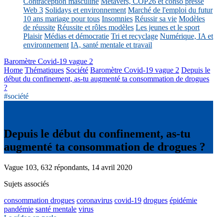
Contraception masculine
Métavers, COP26 et conso presse
Web 3
Solidays et environnement
Marché de l'emploi du futur
10 ans mariage pour tous
Insomnies
Réussir sa vie
Modèles
de réussite
Réussite et rôles modèles
Les jeunes et le sport
Plaisir
Médias et démocratie
Tri et recyclage
Numérique, IA et
environnement
IA, santé mentale et travail
Baromètre Covid-19 vague 2
Home
Thématiques
Société
Baromètre Covid-19 vague 2
Depuis le
début du confinement, as-tu augmenté ta consommation de drogues
?
#société
Depuis le début du confinement, as-tu
augmenté ta consommation de drogues ?
Vague 103, 632 répondants, 14 avril 2020
Sujets associés
consommation drogues
coronavirus
covid-19
drogues
épidémie
pandémie
santé mentale
virus