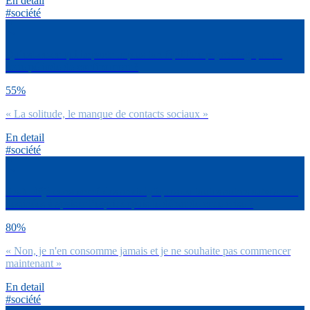
En detail
#société
Qu’est-ce-ce qui impacte le plus ton équilibre psychologique en
cette période de confinement ?
55%
« La solitude, le manque de contacts sociaux »
En detail
#société
As-tu déjà consommé des anxiolytiques ou toutes autres substances
destinées à apaiser l’esprit depuis le début de cette crise ?
80%
« Non, je n'en consomme jamais et je ne souhaite pas commencer
maintenant »
En detail
#société