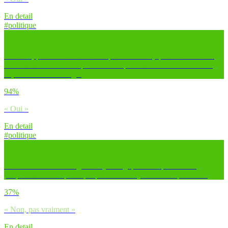
En detail
#politique
Dirais-tu, pour chacune des marques suivantes, qu’elles ont rendu
leurs consommateurs dépendants ou qu’elles ont conditionné leur
façon de vivre ? Google
94%
« Oui »
En detail
#politique
Le terme démocratie signifie étymologiquement ‘pouvoir du
peuple’. Dirais-tu que le peuple détient aujourd’hui le pouvoir ?
37%
« Non, pas vraiment »
En detail