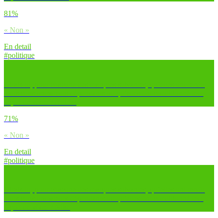
81%
« Non »
En detail
#politique
Dirais-tu, pour chacune des marques suivantes, qu’elles ont rendu
leurs consommateurs dépendants ou qu’elles ont conditionné leur
façon de vivre ? Adidas
71%
« Non »
En detail
#politique
Dirais-tu, pour chacune des marques suivantes, qu’elles ont rendu
leurs consommateurs dépendants ou qu’elles ont conditionné leur
façon de vivre ? Nike