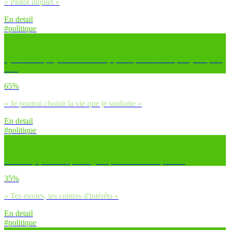
« Plutôt inquiet »
En detail
#politique
Quand tu te projettes dans ta vie, quelle phrase est la plus juste pour
toi ?
65%
« Je pourrai choisir la vie que je souhaite »
En detail
#politique
Selon toi, qu’est-ce qui dirige le plus ta vie ? En premier
35%
« Tes envies, tes centres d'intérêts »
En detail
#politique