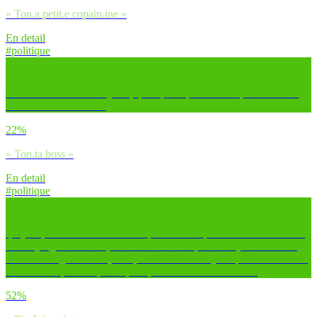
« Ton.a petit.e copain.ine »
En detail
#politique
Dans ta vie de tous les jours, qui a principalement le pouvoir de te
faire faire des choses ?
22%
« Ton.ta boss »
En detail
#politique
Ça y est, on est en 2020. Les experts disent qu’on est entré dans les
« worrying twenties » [les années 2020 inquiétantes] en référence
aux « roaring twenties [1920, les années folles] Toi personnellement,
tu te sens inquiet ou pas inquiet pour les années à venir ?
52%