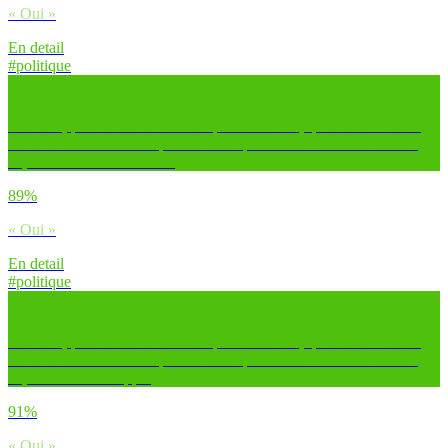
« Oui »
En detail
#politique
Dirais-tu, pour chacune des marques suivantes, qu’elles ont rendu
leurs consommateurs dépendants ou qu’elles ont conditionné leur
façon de vivre ? Facebook
89%
« Oui »
En detail
#politique
Dirais-tu, pour chacune des marques suivantes, qu’elles ont rendu
leurs consommateurs dépendants ou qu’elles ont conditionné leur
façon de vivre ? Apple
91%
« Oui »