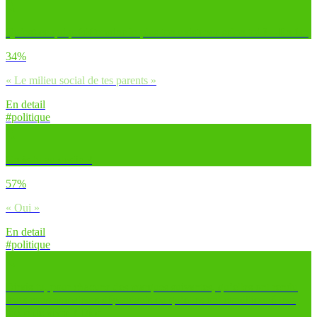
Qu’est-ce qui prédétermine le plus ton existence selon toi ? – En 1er
34%
« Le milieu social de tes parents »
En detail
#politique
Crois-tu au destin ?
57%
« Oui »
En detail
#politique
Dirais-tu, pour chacune des marques suivantes, qu’elles ont rendu
leurs consommateurs dépendants ou qu’elles ont conditionné leur
façon de vivre ? Dior