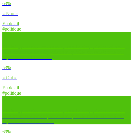
63%
« Non »
En detail
#politique
Dirais-tu, pour chacune des marques suivantes, qu’elles ont rendu
leurs consommateurs dépendants ou qu’elles ont conditionné leur
façon de vivre ? Deliveroo
53%
« Oui »
En detail
#politique
Dirais-tu, pour chacune des marques suivantes, qu’elles ont rendu
leurs consommateurs dépendants ou qu’elles ont conditionné leur
façon de vivre ? Coca-Cola
69%