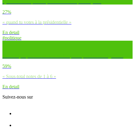
Quand as-tu le plus de pouvoir en tant que citoyen ?
27%
« quand tu votes à la présidentielle »
En detail
#politique
Selon toi, le pouvoir est une notion plutôt positive ou négative ?
59%
« Sous-total notes de 1 à 6 »
En detail
Suivez-nous sur