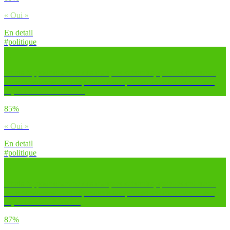
« Oui »
En detail
#politique
Dirais-tu, pour chacune des marques suivantes, qu’elles ont rendu
leurs consommateurs dépendants ou qu’elles ont conditionné leur
façon de vivre ? Amazon
85%
« Oui »
En detail
#politique
Dirais-tu, pour chacune des marques suivantes, qu’elles ont rendu
leurs consommateurs dépendants ou qu’elles ont conditionné leur
façon de vivre ? Netflix
87%