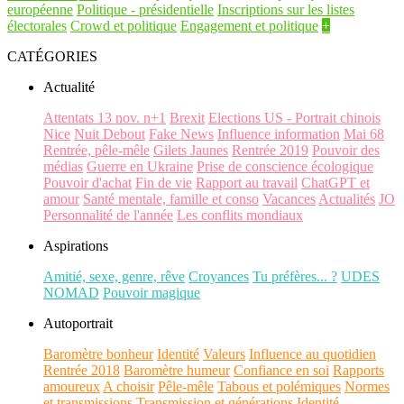
européenne
Politique - présidentielle
Inscriptions sur les listes
électorales
Crowd et politique
Engagement et politique
+
CATÉGORIES
Actualité
Attentats 13 nov. n+1
Brexit
Elections US - Portrait chinois
Nice
Nuit Debout
Fake News
Influence information
Mai 68
Rentrée, pêle-mêle
Gilets Jaunes
Rentrée 2019
Pouvoir des
médias
Guerre en Ukraine
Prise de conscience écologique
Pouvoir d'achat
Fin de vie
Rapport au travail
ChatGPT et
amour
Santé mentale, famille et conso
Vacances
Actualités
JO
Personnalité de l'année
Les conflits mondiaux
Aspirations
Amitié, sexe, genre, rêve
Croyances
Tu préfères... ?
UDES
NOMAD
Pouvoir magique
Autoportrait
Baromètre bonheur
Identité
Valeurs
Influence au quotidien
Rentrée 2018
Baromètre humeur
Confiance en soi
Rapports
amoureux
A choisir
Pêle-mêle
Tabous et polémiques
Normes
et transmissions
Transmission et générations
Identité