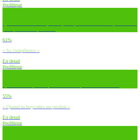
#politique
Quel est le 1er critère qui fait que tu pourrais laisser une personnalité
politique avoir le pouvoir ?
61%
« Sa compétence »
En detail
#politique
Quand as-tu le plus de pouvoir en tant que consommateur ?
55%
« Quand tu boycottes un produit »
En detail
#politique