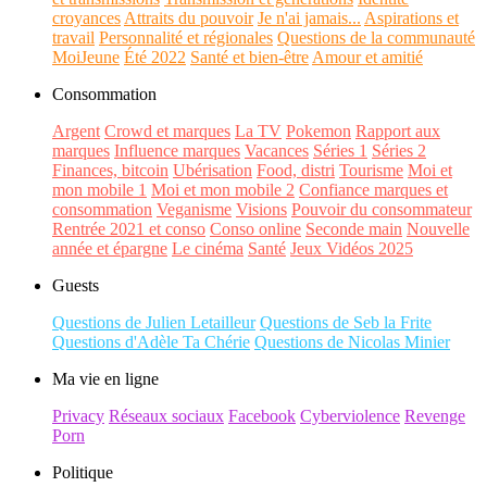
croyances
Attraits du pouvoir
Je n'ai jamais...
Aspirations et
travail
Personnalité et régionales
Questions de la communauté
MoiJeune
Été 2022
Santé et bien-être
Amour et amitié
Consommation
Argent
Crowd et marques
La TV
Pokemon
Rapport aux
marques
Influence marques
Vacances
Séries 1
Séries 2
Finances, bitcoin
Ubérisation
Food, distri
Tourisme
Moi et
mon mobile 1
Moi et mon mobile 2
Confiance marques et
consommation
Veganisme
Visions
Pouvoir du consommateur
Rentrée 2021 et conso
Conso online
Seconde main
Nouvelle
année et épargne
Le cinéma
Santé
Jeux Vidéos 2025
Guests
Questions de Julien Letailleur
Questions de Seb la Frite
Questions d'Adèle Ta Chérie
Questions de Nicolas Minier
Ma vie en ligne
Privacy
Réseaux sociaux
Facebook
Cyberviolence
Revenge
Porn
Politique