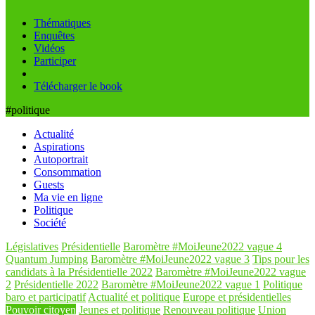
Thématiques
Enquêtes
Vidéos
Participer
Télécharger le book
#politique
Actualité
Aspirations
Autoportrait
Consommation
Guests
Ma vie en ligne
Politique
Société
Législatives
Présidentielle
Baromètre #MoiJeune2022 vague 4
Quantum Jumping
Baromètre #MoiJeune2022 vague 3
Tips pour les
candidats à la Présidentielle 2022
Baromètre #MoiJeune2022 vague
2
Présidentielle 2022
Baromètre #MoiJeune2022 vague 1
Politique
baro et participatif
Actualité et politique
Europe et présidentielles
Pouvoir citoyen
Jeunes et politique
Renouveau politique
Union