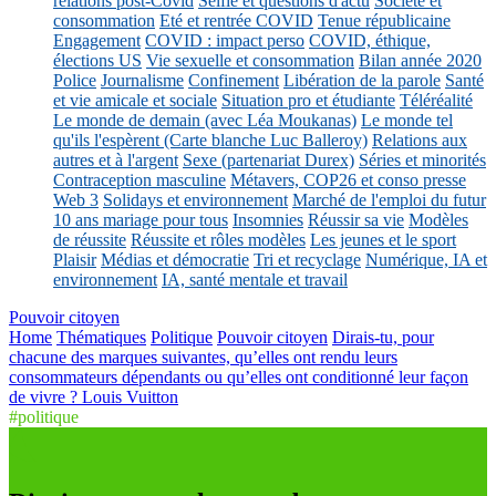
relations post-Covid
Selfie et questions d'actu
Société et
consommation
Eté et rentrée COVID
Tenue républicaine
Engagement
COVID : impact perso
COVID, éthique,
élections US
Vie sexuelle et consommation
Bilan année 2020
Police
Journalisme
Confinement
Libération de la parole
Santé
et vie amicale et sociale
Situation pro et étudiante
Téléréalité
Le monde de demain (avec Léa Moukanas)
Le monde tel
qu'ils l'espèrent (Carte blanche Luc Balleroy)
Relations aux
autres et à l'argent
Sexe (partenariat Durex)
Séries et minorités
Contraception masculine
Métavers, COP26 et conso presse
Web 3
Solidays et environnement
Marché de l'emploi du futur
10 ans mariage pour tous
Insomnies
Réussir sa vie
Modèles
de réussite
Réussite et rôles modèles
Les jeunes et le sport
Plaisir
Médias et démocratie
Tri et recyclage
Numérique, IA et
environnement
IA, santé mentale et travail
Pouvoir citoyen
Home
Thématiques
Politique
Pouvoir citoyen
Dirais-tu, pour
chacune des marques suivantes, qu’elles ont rendu leurs
consommateurs dépendants ou qu’elles ont conditionné leur façon
de vivre ? Louis Vuitton
#politique