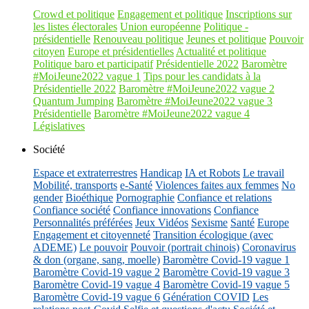
Crowd et politique
Engagement et politique
Inscriptions sur
les listes électorales
Union européenne
Politique -
présidentielle
Renouveau politique
Jeunes et politique
Pouvoir
citoyen
Europe et présidentielles
Actualité et politique
Politique baro et participatif
Présidentielle 2022
Baromètre
#MoiJeune2022 vague 1
Tips pour les candidats à la
Présidentielle 2022
Baromètre #MoiJeune2022 vague 2
Quantum Jumping
Baromètre #MoiJeune2022 vague 3
Présidentielle
Baromètre #MoiJeune2022 vague 4
Législatives
Société
Espace et extraterrestres
Handicap
IA et Robots
Le travail
Mobilité, transports
e-Santé
Violences faites aux femmes
No
gender
Bioéthique
Pornographie
Confiance et relations
Confiance société
Confiance innovations
Confiance
Personnalités préférées
Jeux Vidéos
Sexisme
Santé
Europe
Engagement et citoyenneté
Transition écologique (avec
ADEME)
Le pouvoir
Pouvoir (portrait chinois)
Coronavirus
& don (organe, sang, moelle)
Baromètre Covid-19 vague 1
Baromètre Covid-19 vague 2
Baromètre Covid-19 vague 3
Baromètre Covid-19 vague 4
Baromètre Covid-19 vague 5
Baromètre Covid-19 vague 6
Génération COVID
Les