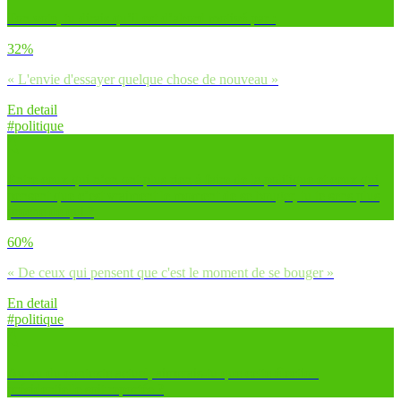
Ton vote, tu dirais qu’il est d’abord motivé par :
32%
« L'envie d'essayer quelque chose de nouveau »
En detail
#politique
Entre ceux qui n’en ont plus rien à faire de la politique et ceux qui
pensent que c’est vraiment le moment de se bouger, tu te sens plus
proche de qui ?
60%
« De ceux qui pensent que c'est le moment de se bouger »
En detail
#politique
Au vu du contexte actuel, aimerais-tu que cette élection
présidentielle soit reportée ?