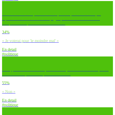
Tu as le sentiment que tes idées et préoccupations ne sont pas
représentées lors de cette campagne présidentielle. Comment
comptes-tu t’exprimer à cette élection ?
34%
« Je voterai pour 'le moindre mal' »
En detail
#politique
A l’approche de l’élection présidentielle, as-tu le sentiment que tes
idées seront représentées par un candidat ?
55%
« Non »
En detail
#politique