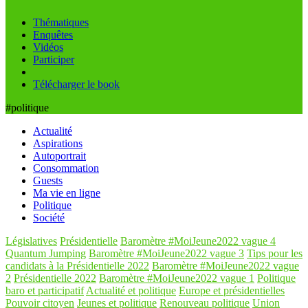
Thématiques
Enquêtes
Vidéos
Participer
Télécharger le book
#politique
Actualité
Aspirations
Autoportrait
Consommation
Guests
Ma vie en ligne
Politique
Société
Législatives
Présidentielle
Baromètre #MoiJeune2022 vague 4
Quantum Jumping
Baromètre #MoiJeune2022 vague 3
Tips pour les
candidats à la Présidentielle 2022
Baromètre #MoiJeune2022 vague
2
Présidentielle 2022
Baromètre #MoiJeune2022 vague 1
Politique
baro et participatif
Actualité et politique
Europe et présidentielles
Pouvoir citoyen
Jeunes et politique
Renouveau politique
Union