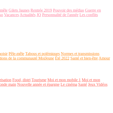
-mêle
Gilets Jaunes
Rentrée 2019
Pouvoir des médias
Guerre en
so
Vacances
Actualités
JO
Personnalité de l'année
Les conflits
oisir
Pêle-mêle
Tabous et polémiques
Normes et transmissions
tions de la communauté MoiJeune
Été 2022
Santé et bien-être
Amour
isation
Food, distri
Tourisme
Moi et mon mobile 1
Moi et mon
onde main
Nouvelle année et épargne
Le cinéma
Santé
Jeux Vidéos