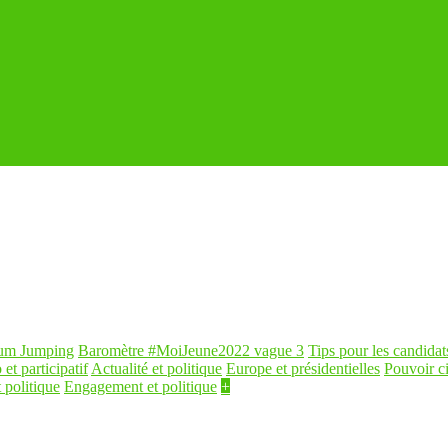
um Jumping
Baromètre #MoiJeune2022 vague 3
Tips pour les candidat
 et participatif
Actualité et politique
Europe et présidentielles
Pouvoir c
 politique
Engagement et politique
+