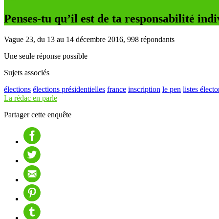
Penses-tu qu’il est de ta responsabilité indi
Vague 23, du 13 au 14 décembre 2016, 998 répondants
Une seule réponse possible
Sujets associés
élections
élections présidentielles
france
inscription
le pen
listes électo
La rédac en parle
Partager cette enquête