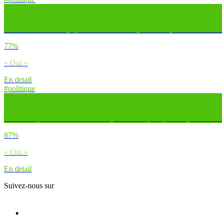
Pour les non-inscrits, après le 31 décembre, il sera trop tard de s’insc
77%
« Oui »
En detail
#politique
L’élection présidentielle en France, c’est dans presque 130 jours ! Es-tu 
87%
« Oui »
En detail
Suivez-nous sur