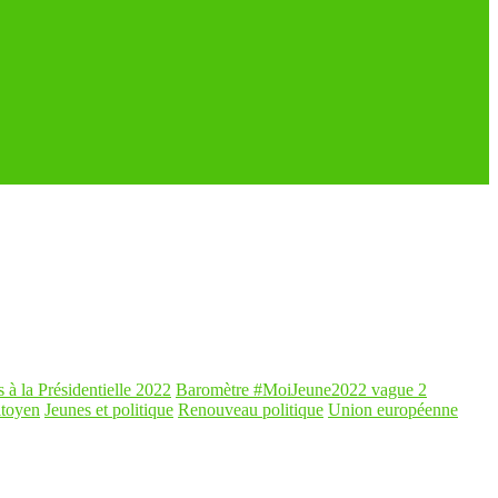
s à la Présidentielle 2022
Baromètre #MoiJeune2022 vague 2
itoyen
Jeunes et politique
Renouveau politique
Union européenne