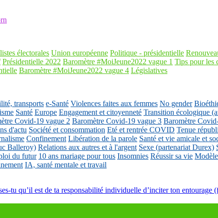
rn
listes électorales
Union européenne
Politique - présidentielle
Renouveau
f
Présidentielle 2022
Baromètre #MoiJeune2022 vague 1
Tips pour les 
tielle
Baromètre #MoiJeune2022 vague 4
Législatives
ité, transports
e-Santé
Violences faites aux femmes
No gender
Bioéthi
isme
Santé
Europe
Engagement et citoyenneté
Transition écologique
ètre Covid-19 vague 2
Baromètre Covid-19 vague 3
Baromètre Covid
ons d'actu
Société et consommation
Eté et rentrée COVID
Tenue républ
rnalisme
Confinement
Libération de la parole
Santé et vie amicale et so
uc Balleroy)
Relations aux autres et à l'argent
Sexe (partenariat Durex)
loi du futur
10 ans mariage pour tous
Insomnies
Réussir sa vie
Modèles
nnement
IA, santé mentale et travail
es-tu qu’il est de ta responsabilité individuelle d’inciter ton entourage (fa