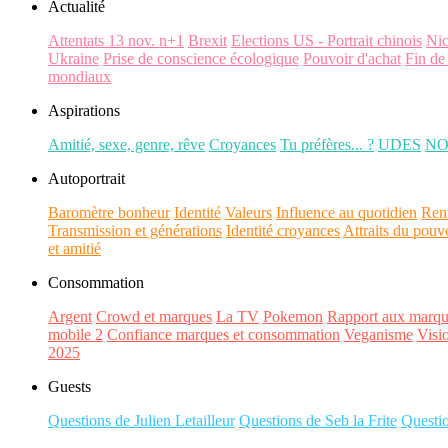
Actualité
Attentats 13 nov. n+1
Brexit
Elections US - Portrait chinois
Ni
Ukraine
Prise de conscience écologique
Pouvoir d'achat
Fin de
mondiaux
Aspirations
Amitié, sexe, genre, rêve
Croyances
Tu préfères... ?
UDES
N
Autoportrait
Baromètre bonheur
Identité
Valeurs
Influence au quotidien
Ren
Transmission et générations
Identité croyances
Attraits du pouv
et amitié
Consommation
Argent
Crowd et marques
La TV
Pokemon
Rapport aux marqu
mobile 2
Confiance marques et consommation
Veganisme
Visi
2025
Guests
Questions de Julien Letailleur
Questions de Seb la Frite
Questi