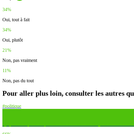
34%
Oui, tout à fait
34%
Oui, plutôt
21%
Non, pas vraiment
11%
Non, pas du tout
Pour aller plus loin, consulter les autres q
#politique
Qui, selon toi, doit en premier lieu informer les citoyens sur les démarch