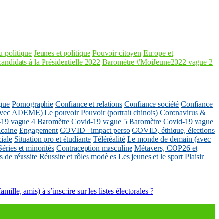
 politique
Jeunes et politique
Pouvoir citoyen
Europe et
candidats à la Présidentielle 2022
Baromètre #MoiJeune2022 vague 2
que
Pornographie
Confiance et relations
Confiance société
Confiance
 (avec ADEME)
Le pouvoir
Pouvoir (portrait chinois)
Coronavirus &
-19 vague 4
Baromètre Covid-19 vague 5
Baromètre Covid-19 vague
icaine
Engagement
COVID : impact perso
COVID, éthique, élections
ciale
Situation pro et étudiante
Téléréalité
Le monde de demain (avec
Séries et minorités
Contraception masculine
Métavers, COP26 et
 de réussite
Réussite et rôles modèles
Les jeunes et le sport
Plaisir
mille, amis) à s’inscrire sur les listes électorales ?