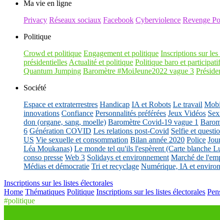
Ma vie en ligne
Privacy
Réseaux sociaux
Facebook
Cyberviolence
Revenge Po
Politique
Crowd et politique
Engagement et politique
Inscriptions sur les 
présidentielles
Actualité et politique
Politique baro et participati
Quantum Jumping
Baromètre #MoiJeune2022 vague 3
Présiden
Société
Espace et extraterrestres
Handicap
IA et Robots
Le travail
Mobil
innovations
Confiance
Personnalités préférées
Jeux Vidéos
Sex
don (organe, sang, moelle)
Baromètre Covid-19 vague 1
Barom
6
Génération COVID
Les relations post-Covid
Selfie et questi
US
Vie sexuelle et consommation
Bilan année 2020
Police
Jou
Léa Moukanas)
Le monde tel qu'ils l'espèrent (Carte blanche L
conso presse
Web 3
Solidays et environnement
Marché de l'emp
Médias et démocratie
Tri et recyclage
Numérique, IA et enviro
Inscriptions sur les listes électorales
Home
Thématiques
Politique
Inscriptions sur les listes électorales
Pens
#politique