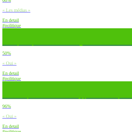
66%
« Les médias »
En detail
#politique
Sais-tu qu’il est possible de s’inscrire en ligne sur les listes électorales
50%
« Oui »
En detail
#politique
Sais-tu dans quelle commune tu es inscrit(e) pour les élections présiden
96%
« Oui »
En detail
#politique