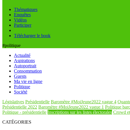
Thématiques
Enquêtes
Vidéos
Participer
Télécharger le book
#politique
Actualité
Aspirations
Autoportrait
Consommation
Guests
Ma vie en ligne
Politique
Société
Législatives
Présidentielle
Baromètre #MoiJeune2022 vague 4
Quant
Présidentielle 2022
Baromètre #MoiJeune2022 vague 1
Politique baro
Politique - présidentielle
Inscriptions sur les listes électorales
Crowd et
CATÉGORIES