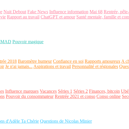
ce
Nuit Debout
Fake News
Influence information
Mai 68
Rentrée, pêle
 vie
Rapport au travail
ChatGPT et amour
Santé mentale, famille et con
OMAD
Pouvoir magique
trée 2018
Baromètre humeur
Confiance en soi
Rapports amoureux
A ch
oir
Je n'ai jamais...
Aspirations et travail
Personnalité et régionales
Ques
es
Influence marques
Vacances
Séries 1
Séries 2
Finances, bitcoin
Ubér
ons
Pouvoir du consommateur
Rentrée 2021 et conso
Conso online
Sec
ons d'Adèle Ta Chérie
Questions de Nicolas Minier