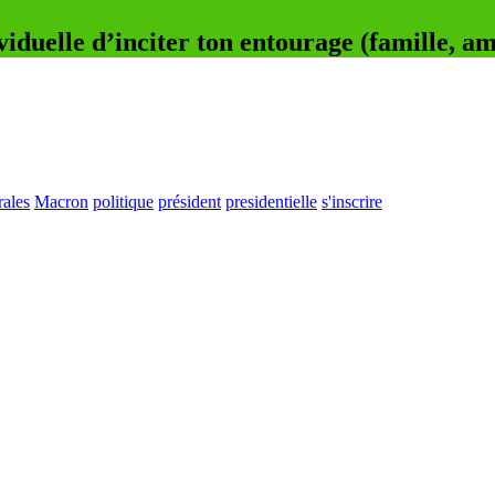
viduelle d’inciter ton entourage (famille, amis
rales
Macron
politique
président
presidentielle
s'inscrire