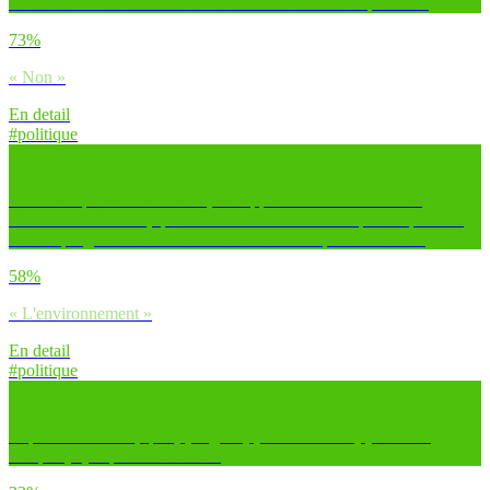
Souhaites-tu une sortie de la France de l’Union européenne ?
73%
« Non »
En detail
#politique
L’élection présidentielle française approche doucement mais
sûrement… Pour toi, quels sont les 3 domaines les plus importants
dans le programme d’un candidat à l’élection présidentielle ?
58%
« L'environnement »
En detail
#politique
Et parmi cette liste, quel(s) organe(s) ou institution(s) de l’UE
t’inspire(nt) le plus confiance ?