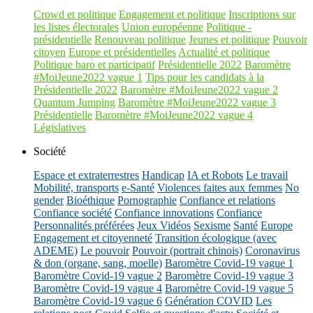
Crowd et politique
Engagement et politique
Inscriptions sur
les listes électorales
Union européenne
Politique -
présidentielle
Renouveau politique
Jeunes et politique
Pouvoir
citoyen
Europe et présidentielles
Actualité et politique
Politique baro et participatif
Présidentielle 2022
Baromètre
#MoiJeune2022 vague 1
Tips pour les candidats à la
Présidentielle 2022
Baromètre #MoiJeune2022 vague 2
Quantum Jumping
Baromètre #MoiJeune2022 vague 3
Présidentielle
Baromètre #MoiJeune2022 vague 4
Législatives
Société
Espace et extraterrestres
Handicap
IA et Robots
Le travail
Mobilité, transports
e-Santé
Violences faites aux femmes
No
gender
Bioéthique
Pornographie
Confiance et relations
Confiance société
Confiance innovations
Confiance
Personnalités préférées
Jeux Vidéos
Sexisme
Santé
Europe
Engagement et citoyenneté
Transition écologique (avec
ADEME)
Le pouvoir
Pouvoir (portrait chinois)
Coronavirus
& don (organe, sang, moelle)
Baromètre Covid-19 vague 1
Baromètre Covid-19 vague 2
Baromètre Covid-19 vague 3
Baromètre Covid-19 vague 4
Baromètre Covid-19 vague 5
Baromètre Covid-19 vague 6
Génération COVID
Les