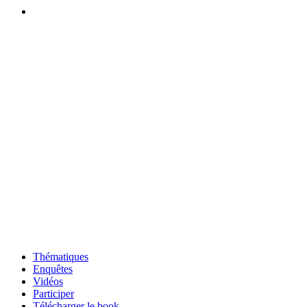
Thématiques
Enquêtes
Vidéos
Participer
Télécharger le book