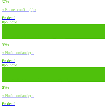
37%
« Pas très confiant(e) »
En detail
#politique
As-tu confiance dans le Conseil régional ?
59%
« Plutôt confiant(e) »
En detail
#politique
As-tu confiance dans le Conseil municipal ?
65%
« Plutôt confiant(e) »
En detail