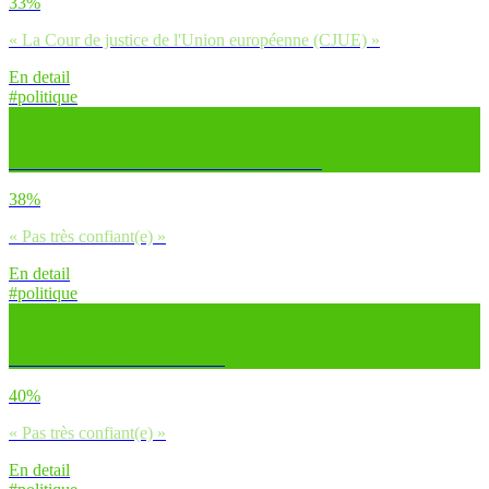
33%
« La Cour de justice de l'Union européenne (CJUE) »
En detail
#politique
As-tu confiance dans l’Assemblée nationale ?
38%
« Pas très confiant(e) »
En detail
#politique
As-tu confiance dans le Sénat ?
40%
« Pas très confiant(e) »
En detail