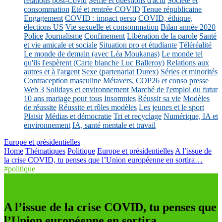
relations post-Covid
Selfie et questions d'actu
Société et
consommation
Eté et rentrée COVID
Tenue républicaine
Engagement
COVID : impact perso
COVID, éthique,
élections US
Vie sexuelle et consommation
Bilan année 2020
Police
Journalisme
Confinement
Libération de la parole
Santé
et vie amicale et sociale
Situation pro et étudiante
Téléréalité
Le monde de demain (avec Léa Moukanas)
Le monde tel
qu'ils l'espèrent (Carte blanche Luc Balleroy)
Relations aux
autres et à l'argent
Sexe (partenariat Durex)
Séries et minorités
Contraception masculine
Métavers, COP26 et conso presse
Web 3
Solidays et environnement
Marché de l'emploi du futur
10 ans mariage pour tous
Insomnies
Réussir sa vie
Modèles
de réussite
Réussite et rôles modèles
Les jeunes et le sport
Plaisir
Médias et démocratie
Tri et recyclage
Numérique, IA et
environnement
IA, santé mentale et travail
Europe et présidentielles
Home
Thématiques
Politique
Europe et présidentielles
A l’issue de
la crise COVID, tu penses que l’Union européenne en sortira…
#politique
A l’issue de la crise COVID, tu penses que
l’Union européenne en sortira…