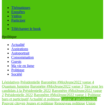
Thématiques
Enquêtes
Vidéos
Participer
Télécharger le book
#politique
Actualité
Aspirations
Autoportrait
Consommation
Guests
Ma vie en ligne
Politique
Société
Législatives
Présidentielle
Baromètre #MoiJeune2022 vague 4
Quantum Jumping
Baromètre #MoiJeune2022 vague 3
Tips pour les
candidats à la Présidentielle 2022
Baromètre #MoiJeune2022 vague
2
Présidentielle 2022
Baromètre #MoiJeune2022 vague 1
Politique
baro et participatif
Actualité et politique
Europe et présidentielles
Pouvoir citoyen
Jeunes et politique
Renouveau politique
Union