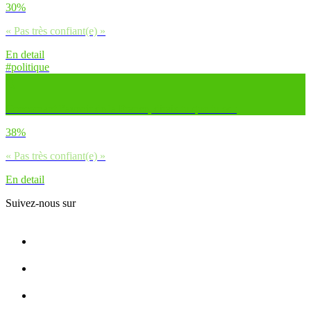
30%
« Pas très confiant(e) »
En detail
#politique
Concernant l’avenir de la France, dirais-tu que tu es :
38%
« Pas très confiant(e) »
En detail
Suivez-nous sur