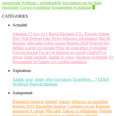
européenne
Politique - présidentielle
Inscriptions sur les listes
électorales
Crowd et politique
Engagement et politique
+
CATÉGORIES
Actualité
Attentats 13 nov. n+1
Brexit
Elections US - Portrait chinois
Nice
Nuit Debout
Fake News
Influence information
Mai 68
Rentrée, pêle-mêle
Gilets Jaunes
Rentrée 2019
Pouvoir des
médias
Guerre en Ukraine
Prise de conscience écologique
Pouvoir d'achat
Fin de vie
Rapport au travail
ChatGPT et
amour
Santé mentale, famille et conso
Vacances
Actualités
JO
Personnalité de l'année
Les conflits mondiaux
Aspirations
Amitié, sexe, genre, rêve
Croyances
Tu préfères... ?
UDES
NOMAD
Pouvoir magique
Autoportrait
Baromètre bonheur
Identité
Valeurs
Influence au quotidien
Rentrée 2018
Baromètre humeur
Confiance en soi
Rapports
amoureux
A choisir
Pêle-mêle
Tabous et polémiques
Normes
et transmissions
Transmission et générations
Identité