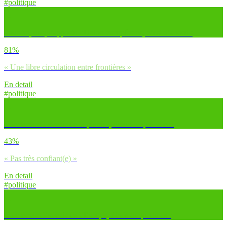
#politique
Pour toi, ce qu’apporte l’Union européenne, c’est d’abord :
81%
« Une libre circulation entre frontières »
En detail
#politique
Concernant l’avenir de la planète, dirais-tu que tu es :
43%
« Pas très confiant(e) »
En detail
#politique
Concernant l’avenir de l’Europe, dirais-tu que tu es :