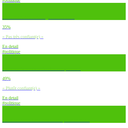
#politique
As-tu confiance dans le gouvernement ?
35%
« Pas très confiant(e) »
En detail
#politique
As-tu confiance dans l’Union européenne ?
49%
« Plutôt confiant(e) »
En detail
#politique
As-tu confiance dans l’institution présidentielle ?