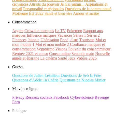
croyances
Attraits du pouvoir
Je n'ai jamais...
Aspirations et
travail
Personnalité et régionales
Questions de la communauté
MoiJeune
Été 2022
Santé et bien-être
Amour et amitié
Consommation
Argent
Crowd et marques
La TV
Pokemon
Rapport aux
marques
Influence marques
Vacances
Séries 1
Séries 2
Finances, bitcoin
Ubérisation
Food, distri
Tourisme
Moi et
mon mobile 1
Moi et mon mobile 2
Confiance marques et
consommation
Veganisme
Visions
Pouvoir du consommateur
Rentrée 2021 et conso
Conso online
Seconde main
Nouvelle
année et épargne
Le cinéma
Santé
Jeux Vidéos 2025
Guests
Questions de Julien Letailleur
Questions de Seb la Frite
Questions d'Adèle Ta Chérie
Questions de Nicolas Minier
Ma vie en ligne
Privacy
Réseaux sociaux
Facebook
Cyberviolence
Revenge
Porn
Politique