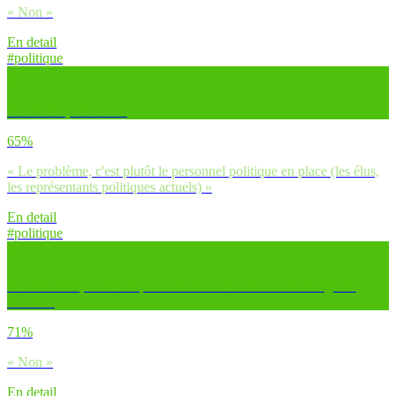
« Non »
En detail
#politique
En résumé, selon toi :
65%
« Le problème, c'est plutôt le personnel politique en place (les élus,
les représentants politiques actuels) »
En detail
#politique
A ton échelle, as-tu l’impression de contribuer à faire bouger la
société ?
71%
« Non »
En detail