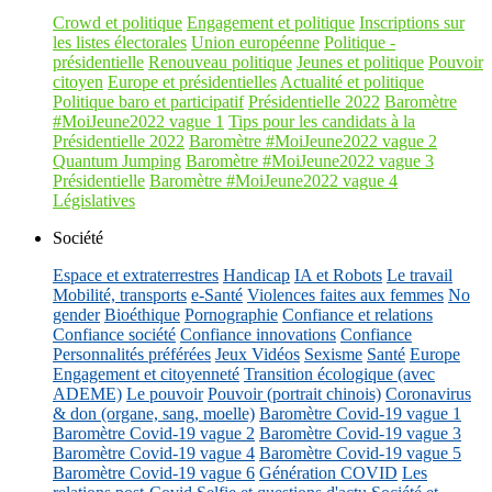
Crowd et politique
Engagement et politique
Inscriptions sur
les listes électorales
Union européenne
Politique -
présidentielle
Renouveau politique
Jeunes et politique
Pouvoir
citoyen
Europe et présidentielles
Actualité et politique
Politique baro et participatif
Présidentielle 2022
Baromètre
#MoiJeune2022 vague 1
Tips pour les candidats à la
Présidentielle 2022
Baromètre #MoiJeune2022 vague 2
Quantum Jumping
Baromètre #MoiJeune2022 vague 3
Présidentielle
Baromètre #MoiJeune2022 vague 4
Législatives
Société
Espace et extraterrestres
Handicap
IA et Robots
Le travail
Mobilité, transports
e-Santé
Violences faites aux femmes
No
gender
Bioéthique
Pornographie
Confiance et relations
Confiance société
Confiance innovations
Confiance
Personnalités préférées
Jeux Vidéos
Sexisme
Santé
Europe
Engagement et citoyenneté
Transition écologique (avec
ADEME)
Le pouvoir
Pouvoir (portrait chinois)
Coronavirus
& don (organe, sang, moelle)
Baromètre Covid-19 vague 1
Baromètre Covid-19 vague 2
Baromètre Covid-19 vague 3
Baromètre Covid-19 vague 4
Baromètre Covid-19 vague 5
Baromètre Covid-19 vague 6
Génération COVID
Les