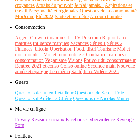
croyances
Attraits du pouvoir
Je n'ai jamais...
Aspirations et
travail
Personnalité et régionales
Questions de la communauté
MoiJeune
Été 2022
Santé et bien-être
Amour et amitié
Consommation
Argent
Crowd et marques
La TV
Pokemon
Rapport aux
marques
Influence marques
Vacances
Séries 1
Séries 2
Finances, bitcoin
Ubérisation
Food, distri
Tourisme
Moi et
mon mobile 1
Moi et mon mobile 2
Confiance marques et
consommation
Veganisme
Visions
Pouvoir du consommateur
Rentrée 2021 et conso
Conso online
Seconde main
Nouvelle
année et épargne
Le cinéma
Santé
Jeux Vidéos 2025
Guests
Questions de Julien Letailleur
Questions de Seb la Frite
Questions d'Adèle Ta Chérie
Questions de Nicolas Minier
Ma vie en ligne
Privacy
Réseaux sociaux
Facebook
Cyberviolence
Revenge
Porn
Politique