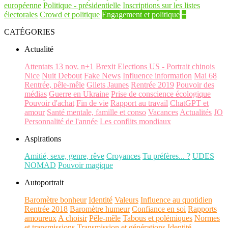
européenne
Politique - présidentielle
Inscriptions sur les listes
électorales
Crowd et politique
Engagement et politique
+
CATÉGORIES
Actualité
Attentats 13 nov. n+1
Brexit
Elections US - Portrait chinois
Nice
Nuit Debout
Fake News
Influence information
Mai 68
Rentrée, pêle-mêle
Gilets Jaunes
Rentrée 2019
Pouvoir des
médias
Guerre en Ukraine
Prise de conscience écologique
Pouvoir d'achat
Fin de vie
Rapport au travail
ChatGPT et
amour
Santé mentale, famille et conso
Vacances
Actualités
JO
Personnalité de l'année
Les conflits mondiaux
Aspirations
Amitié, sexe, genre, rêve
Croyances
Tu préfères... ?
UDES
NOMAD
Pouvoir magique
Autoportrait
Baromètre bonheur
Identité
Valeurs
Influence au quotidien
Rentrée 2018
Baromètre humeur
Confiance en soi
Rapports
amoureux
A choisir
Pêle-mêle
Tabous et polémiques
Normes
et transmissions
Transmission et générations
Identité