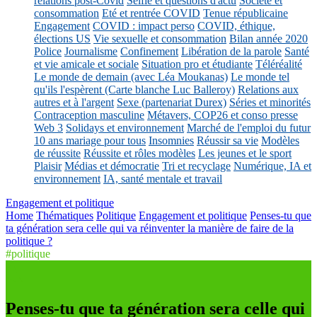
relations post-Covid
Selfie et questions d'actu
Société et
consommation
Eté et rentrée COVID
Tenue républicaine
Engagement
COVID : impact perso
COVID, éthique,
élections US
Vie sexuelle et consommation
Bilan année 2020
Police
Journalisme
Confinement
Libération de la parole
Santé
et vie amicale et sociale
Situation pro et étudiante
Téléréalité
Le monde de demain (avec Léa Moukanas)
Le monde tel
qu'ils l'espèrent (Carte blanche Luc Balleroy)
Relations aux
autres et à l'argent
Sexe (partenariat Durex)
Séries et minorités
Contraception masculine
Métavers, COP26 et conso presse
Web 3
Solidays et environnement
Marché de l'emploi du futur
10 ans mariage pour tous
Insomnies
Réussir sa vie
Modèles
de réussite
Réussite et rôles modèles
Les jeunes et le sport
Plaisir
Médias et démocratie
Tri et recyclage
Numérique, IA et
environnement
IA, santé mentale et travail
Engagement et politique
Home
Thématiques
Politique
Engagement et politique
Penses-tu que
ta génération sera celle qui va réinventer la manière de faire de la
politique ?
#politique
Penses-tu que ta génération sera celle qui