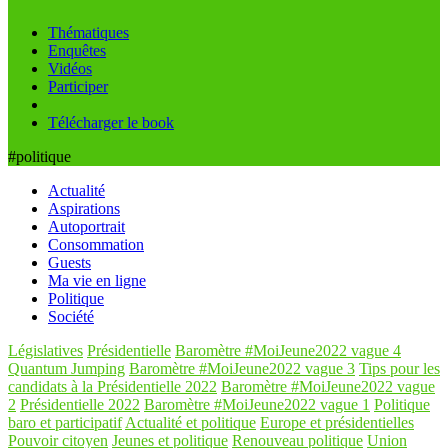
Thématiques
Enquêtes
Vidéos
Participer
Télécharger le book
#politique
Actualité
Aspirations
Autoportrait
Consommation
Guests
Ma vie en ligne
Politique
Société
Législatives
Présidentielle
Baromètre #MoiJeune2022 vague 4
Quantum Jumping
Baromètre #MoiJeune2022 vague 3
Tips pour les
candidats à la Présidentielle 2022
Baromètre #MoiJeune2022 vague
2
Présidentielle 2022
Baromètre #MoiJeune2022 vague 1
Politique
baro et participatif
Actualité et politique
Europe et présidentielles
Pouvoir citoyen
Jeunes et politique
Renouveau politique
Union