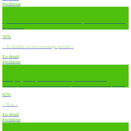
#politique
Quels sont les lieux ou institutions dans lesquels tu te sens le mieux
représenté ?
56%
« Ta famille ou ton entourage proche »
En detail
#politique
De façon générale, as-tu le sentiment que tes idées ou tes
préoccupations sont suffisamment exprimées dans le débat public ?
82%
« Non »
En detail
#politique