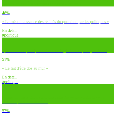
Quelles en sont les principales raisons selon toi ?
48%
« La méconnaissance des réalités du quotidien par les politiques »
En detail
#politique
Quels sont les principaux atouts de ta génération pour y arriver ?
51%
« Le fait d'être dos au mur »
En detail
#politique
Penses-tu que ta génération sera celle qui va réinventer le vivre
ensemble, la vie en société ?
57%