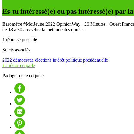
Es-tu intéressé(e) ou pas intéressé(e) par l
Baromètre #MoiJeune 2022 OpinionWay - 20 Minutes - Ouest France - Jo
de 18 à 30 ans selon la méthode des quotas.
1 réponse possible
Sujets associés
2022
démocratie
élections
intérêt
politique
presidentielle
La rédac en parle
Partager cette enquête