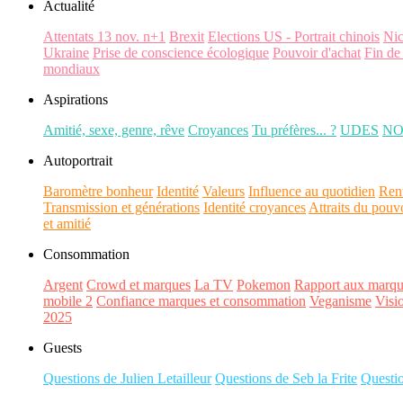
Actualité
Attentats 13 nov. n+1
Brexit
Elections US - Portrait chinois
Ni
Ukraine
Prise de conscience écologique
Pouvoir d'achat
Fin de
mondiaux
Aspirations
Amitié, sexe, genre, rêve
Croyances
Tu préfères... ?
UDES
N
Autoportrait
Baromètre bonheur
Identité
Valeurs
Influence au quotidien
Ren
Transmission et générations
Identité croyances
Attraits du pouv
et amitié
Consommation
Argent
Crowd et marques
La TV
Pokemon
Rapport aux marqu
mobile 2
Confiance marques et consommation
Veganisme
Visi
2025
Guests
Questions de Julien Letailleur
Questions de Seb la Frite
Questi