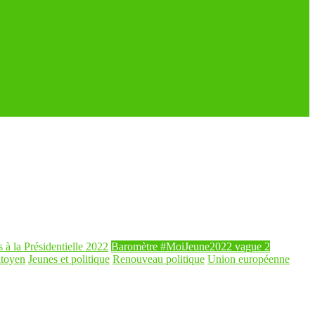
s à la Présidentielle 2022
Baromètre #MoiJeune2022 vague 2
itoyen
Jeunes et politique
Renouveau politique
Union européenne