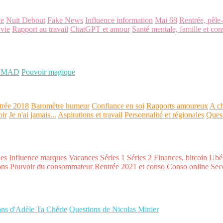
ce
Nuit Debout
Fake News
Influence information
Mai 68
Rentrée, pêle
 vie
Rapport au travail
ChatGPT et amour
Santé mentale, famille et con
OMAD
Pouvoir magique
trée 2018
Baromètre humeur
Confiance en soi
Rapports amoureux
A ch
oir
Je n'ai jamais...
Aspirations et travail
Personnalité et régionales
Ques
es
Influence marques
Vacances
Séries 1
Séries 2
Finances, bitcoin
Ubér
ons
Pouvoir du consommateur
Rentrée 2021 et conso
Conso online
Sec
ons d'Adèle Ta Chérie
Questions de Nicolas Minier