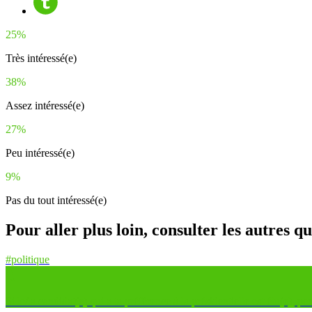
25%
Très intéressé(e)
38%
Assez intéressé(e)
27%
Peu intéressé(e)
9%
Pas du tout intéressé(e)
Pour aller plus loin, consulter les autres q
#politique
Si le/la candidat(e) qui a ta préférence à la présidentielle est élu(e), p