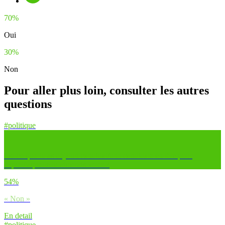
70%
Oui
30%
Non
Pour aller plus loin, consulter les autres
questions
#politique
Est-ce que tu as déjà un candidat/une candidate en tête pour
lequel/laquelle tu aimerais voter ?
54%
« Non »
En detail
#politique