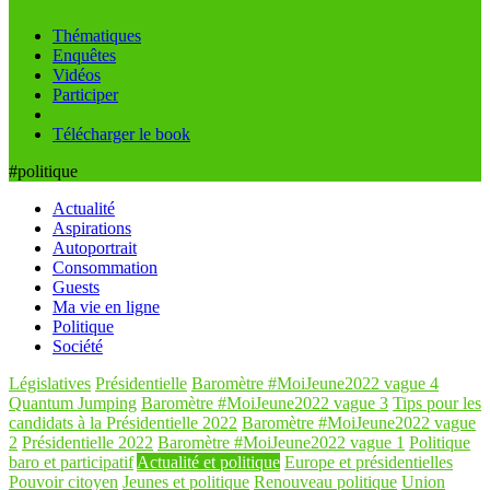
Thématiques
Enquêtes
Vidéos
Participer
Télécharger le book
#politique
Actualité
Aspirations
Autoportrait
Consommation
Guests
Ma vie en ligne
Politique
Société
Législatives
Présidentielle
Baromètre #MoiJeune2022 vague 4
Quantum Jumping
Baromètre #MoiJeune2022 vague 3
Tips pour les
candidats à la Présidentielle 2022
Baromètre #MoiJeune2022 vague
2
Présidentielle 2022
Baromètre #MoiJeune2022 vague 1
Politique
baro et participatif
Actualité et politique
Europe et présidentielles
Pouvoir citoyen
Jeunes et politique
Renouveau politique
Union