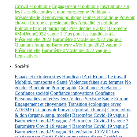
Crowd et politique
Engagement et politique
Inscriptions sur
les listes électorales
Union européenne
Politique -
présidentielle
Renouveau politique
Jeunes et politique
Pouvoir
citoyen
Europe et présidentielles
Actualité et politique
Politique baro et participatif
Présidentielle 2022
Baromètre
#MoiJeune2022 vague 1
Tips pour les candidats à la
Présidentielle 2022
Baromètre #MoiJeune2022 vague 2
Quantum Jumping
Baromètre #MoiJeune2022 vague 3
Présidentielle
Baromètre #MoiJeune2022 vague 4
Législatives
Société
Espace et extraterrestres
Handicap
IA et Robots
Le travail
Mobilité, transports
e-Santé
Violences faites aux femmes
No
gender
Bioéthique
Pornographie
Confiance et relations
Confiance société
Confiance innovations
Confiance
Personnalités préférées
Jeux Vidéos
Sexisme
Santé
Europe
Engagement et citoyenneté
Transition écologique (avec
ADEME)
Le pouvoir
Pouvoir (portrait chinois)
Coronavirus
& don (organe, sang, moelle)
Baromètre Covid-19 vague 1
Baromètre Covid-19 vague 2
Baromètre Covid-19 vague 3
Baromètre Covid-19 vague 4
Baromètre Covid-19 vague 5
Baromètre Covid-19 vague 6
Génération COVID
Les