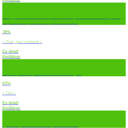
A l’approche de l’élection présidentielle, as-tu le sentiment que tes
idées seront représentées par un candidat ?
38%
« Non, pas vraiment »
En detail
#politique
Est-ce que tu en parles avec ton entourage ?
65%
« Oui »
En detail
#politique
Quelle expression te correspond le mieux :