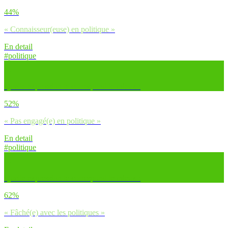
44%
« Connaisseur(euse) en politique »
En detail
#politique
Quelle expression te correspond le mieux :
52%
« Pas engagé(e) en politique »
En detail
#politique
Quelle expression te correspond le mieux :
62%
« Fâché(e) avec les politiques »