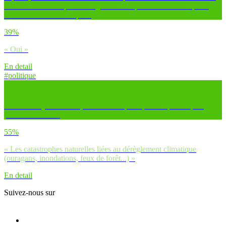
monde. Penses-tu que c’est également important d’avoir sa place
dans le monde numérique ?
39%
« Oui »
En detail
#politique
Parmi les sujets suivants, coche ceux qui te préoccupent le plus
personnellement :
55%
« Les catastrophes naturelles liées au dérèglement climatique
(ouragans, inondations, feux de forêt...) »
En detail
Suivez-nous sur