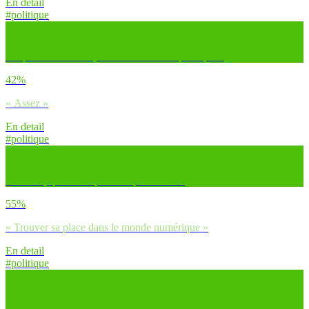
En detail
#politique
Toi personnellement, tu t’intéresses à la politique ?
42%
« Assez »
En detail
#politique
Selon toi, qu’est-ce qui est le plus facile ?
55%
« Trouver sa place dans le monde numérique »
En detail
#politique
A priori, chacun cherche à trouver sa place dans la société / dans le