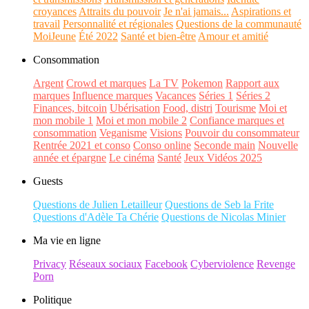
croyances
Attraits du pouvoir
Je n'ai jamais...
Aspirations et
travail
Personnalité et régionales
Questions de la communauté
MoiJeune
Été 2022
Santé et bien-être
Amour et amitié
Consommation
Argent
Crowd et marques
La TV
Pokemon
Rapport aux
marques
Influence marques
Vacances
Séries 1
Séries 2
Finances, bitcoin
Ubérisation
Food, distri
Tourisme
Moi et
mon mobile 1
Moi et mon mobile 2
Confiance marques et
consommation
Veganisme
Visions
Pouvoir du consommateur
Rentrée 2021 et conso
Conso online
Seconde main
Nouvelle
année et épargne
Le cinéma
Santé
Jeux Vidéos 2025
Guests
Questions de Julien Letailleur
Questions de Seb la Frite
Questions d'Adèle Ta Chérie
Questions de Nicolas Minier
Ma vie en ligne
Privacy
Réseaux sociaux
Facebook
Cyberviolence
Revenge
Porn
Politique