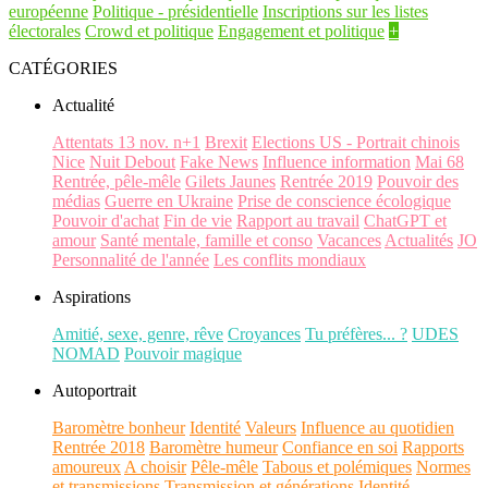
européenne
Politique - présidentielle
Inscriptions sur les listes
électorales
Crowd et politique
Engagement et politique
+
CATÉGORIES
Actualité
Attentats 13 nov. n+1
Brexit
Elections US - Portrait chinois
Nice
Nuit Debout
Fake News
Influence information
Mai 68
Rentrée, pêle-mêle
Gilets Jaunes
Rentrée 2019
Pouvoir des
médias
Guerre en Ukraine
Prise de conscience écologique
Pouvoir d'achat
Fin de vie
Rapport au travail
ChatGPT et
amour
Santé mentale, famille et conso
Vacances
Actualités
JO
Personnalité de l'année
Les conflits mondiaux
Aspirations
Amitié, sexe, genre, rêve
Croyances
Tu préfères... ?
UDES
NOMAD
Pouvoir magique
Autoportrait
Baromètre bonheur
Identité
Valeurs
Influence au quotidien
Rentrée 2018
Baromètre humeur
Confiance en soi
Rapports
amoureux
A choisir
Pêle-mêle
Tabous et polémiques
Normes
et transmissions
Transmission et générations
Identité