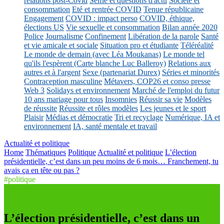
relations post-Covid
Selfie et questions d'actu
Société et
consommation
Eté et rentrée COVID
Tenue républicaine
Engagement
COVID : impact perso
COVID, éthique,
élections US
Vie sexuelle et consommation
Bilan année 2020
Police
Journalisme
Confinement
Libération de la parole
Santé
et vie amicale et sociale
Situation pro et étudiante
Téléréalité
Le monde de demain (avec Léa Moukanas)
Le monde tel
qu'ils l'espèrent (Carte blanche Luc Balleroy)
Relations aux
autres et à l'argent
Sexe (partenariat Durex)
Séries et minorités
Contraception masculine
Métavers, COP26 et conso presse
Web 3
Solidays et environnement
Marché de l'emploi du futur
10 ans mariage pour tous
Insomnies
Réussir sa vie
Modèles
de réussite
Réussite et rôles modèles
Les jeunes et le sport
Plaisir
Médias et démocratie
Tri et recyclage
Numérique, IA et
environnement
IA, santé mentale et travail
Actualité et politique
Home
Thématiques
Politique
Actualité et politique
L’élection
présidentielle, c’est dans un peu moins de 6 mois… Franchement, tu
avais ça en tête ou pas ?
#politique
L’élection présidentielle, c’est dans un