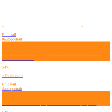
«
»
En detail
#autoportrait
Spontanément, dirais-tu que ce qui compte le plus pour toi c’est le
“ici et maintenant” ?
54%
« Plutôt oui »
En detail
#autoportrait
Parmi ces 2 affirmations, laquelle te ressemble un peu plus ?