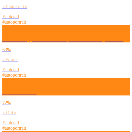
« Plutôt oui »
En detail
#autoportrait
Es-tu satisfait(e) du monde dans lequel nous vivons aujourd’hui ?
63%
« Non »
En detail
#autoportrait
Es-tu heureux/se ?
72%
« Oui »
En detail
#autoportrait