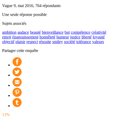
Vague 9, mai 2016, 764 répondants
Une seule réponse possible
Sujets associés
ambition
audace
beauté
bienveillance
but
compétence
créativité
emoji
épanouissement
honnêteté
humeur
justice
liberté
loyauté
objectif
plaisir
respect
réussite
smiley
société
tolérance
valeurs
Partager cette enquête
13%