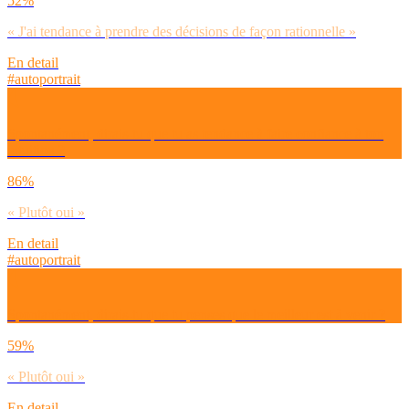
52%
« J'ai tendance à prendre des décisions de façon rationnelle »
En detail
#autoportrait
Spontanément, dirais-tu que tu as tendance à faire confiance à ton
intuition ?
86%
« Plutôt oui »
En detail
#autoportrait
Spontanément, dirais-tu que tu penses que le meilleur est à venir ?
59%
« Plutôt oui »
En detail