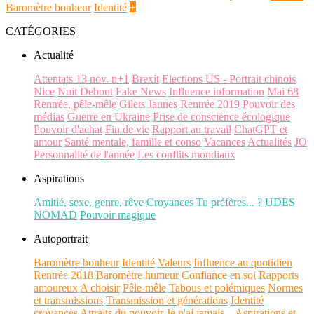
Baromètre bonheur
Identité
+
CATÉGORIES
Actualité
Attentats 13 nov. n+1
Brexit
Elections US - Portrait chinois
Nice
Nuit Debout
Fake News
Influence information
Mai 68
Rentrée, pêle-mêle
Gilets Jaunes
Rentrée 2019
Pouvoir des
médias
Guerre en Ukraine
Prise de conscience écologique
Pouvoir d'achat
Fin de vie
Rapport au travail
ChatGPT et
amour
Santé mentale, famille et conso
Vacances
Actualités
JO
Personnalité de l'année
Les conflits mondiaux
Aspirations
Amitié, sexe, genre, rêve
Croyances
Tu préfères... ?
UDES
NOMAD
Pouvoir magique
Autoportrait
Baromètre bonheur
Identité
Valeurs
Influence au quotidien
Rentrée 2018
Baromètre humeur
Confiance en soi
Rapports
amoureux
A choisir
Pêle-mêle
Tabous et polémiques
Normes
et transmissions
Transmission et générations
Identité
croyances
Attraits du pouvoir
Je n'ai jamais...
Aspirations et