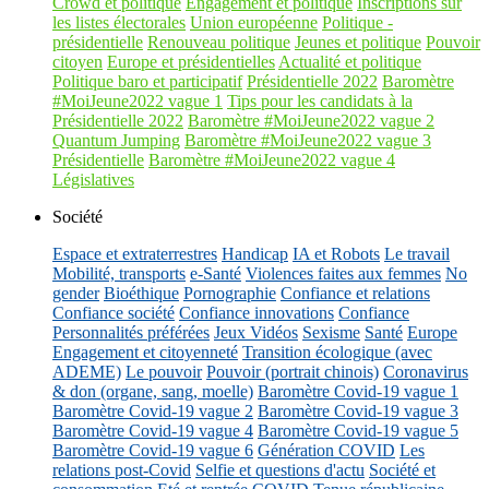
Crowd et politique
Engagement et politique
Inscriptions sur
les listes électorales
Union européenne
Politique -
présidentielle
Renouveau politique
Jeunes et politique
Pouvoir
citoyen
Europe et présidentielles
Actualité et politique
Politique baro et participatif
Présidentielle 2022
Baromètre
#MoiJeune2022 vague 1
Tips pour les candidats à la
Présidentielle 2022
Baromètre #MoiJeune2022 vague 2
Quantum Jumping
Baromètre #MoiJeune2022 vague 3
Présidentielle
Baromètre #MoiJeune2022 vague 4
Législatives
Société
Espace et extraterrestres
Handicap
IA et Robots
Le travail
Mobilité, transports
e-Santé
Violences faites aux femmes
No
gender
Bioéthique
Pornographie
Confiance et relations
Confiance société
Confiance innovations
Confiance
Personnalités préférées
Jeux Vidéos
Sexisme
Santé
Europe
Engagement et citoyenneté
Transition écologique (avec
ADEME)
Le pouvoir
Pouvoir (portrait chinois)
Coronavirus
& don (organe, sang, moelle)
Baromètre Covid-19 vague 1
Baromètre Covid-19 vague 2
Baromètre Covid-19 vague 3
Baromètre Covid-19 vague 4
Baromètre Covid-19 vague 5
Baromètre Covid-19 vague 6
Génération COVID
Les
relations post-Covid
Selfie et questions d'actu
Société et