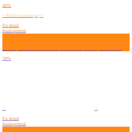
46%
« Plutôt heureux(se) »
En detail
#autoportrait
Est-ce que ton mode de vie te permet de t’épanouir pleinement ?
39%
«
»
En detail
#autoportrait