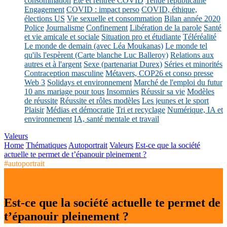
consommation
Eté et rentrée COVID
Tenue républicaine
Engagement
COVID : impact perso
COVID, éthique,
élections US
Vie sexuelle et consommation
Bilan année 2020
Police
Journalisme
Confinement
Libération de la parole
Santé
et vie amicale et sociale
Situation pro et étudiante
Téléréalité
Le monde de demain (avec Léa Moukanas)
Le monde tel
qu'ils l'espèrent (Carte blanche Luc Balleroy)
Relations aux
autres et à l'argent
Sexe (partenariat Durex)
Séries et minorités
Contraception masculine
Métavers, COP26 et conso presse
Web 3
Solidays et environnement
Marché de l'emploi du futur
10 ans mariage pour tous
Insomnies
Réussir sa vie
Modèles
de réussite
Réussite et rôles modèles
Les jeunes et le sport
Plaisir
Médias et démocratie
Tri et recyclage
Numérique, IA et
environnement
IA, santé mentale et travail
Valeurs
Home
Thématiques
Autoportrait
Valeurs
Est-ce que la société
actuelle te permet de t’épanouir pleinement ?
#autoportrait
Est-ce que la société actuelle te permet de
t’épanouir pleinement ?