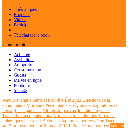
Thématiques
Enquêtes
Vidéos
Participer
Télécharger le book
#autoportrait
Actualité
Aspirations
Autoportrait
Consommation
Guests
Ma vie en ligne
Politique
Société
Amour et amitié
Santé et bien-être
Été 2022
Questions de la
communauté MoiJeune
Personnalité et régionales
Aspirations et
travail
Je n'ai jamais...
Attraits du pouvoir
Identité croyances
Transmission et générations
Normes et transmissions
Tabous et
polémiques
Pêle-mêle
A choisir
Rapports amoureux
Confiance en
soi
Baromètre humeur
Rentrée 2018
Influence au quotidien
Valeurs