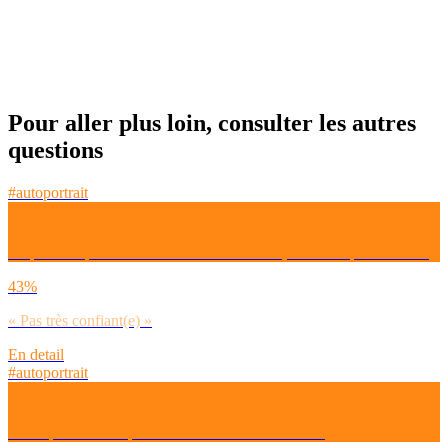
Pour aller plus loin, consulter les autres
questions
#autoportrait
Et quand tu penses à la société et son avenir, dirais-tu que tu es… ?
43%
« Pas très confiant(e) »
En detail
#autoportrait
Dans quel état d’esprit es-tu sur cette fin d’année ?