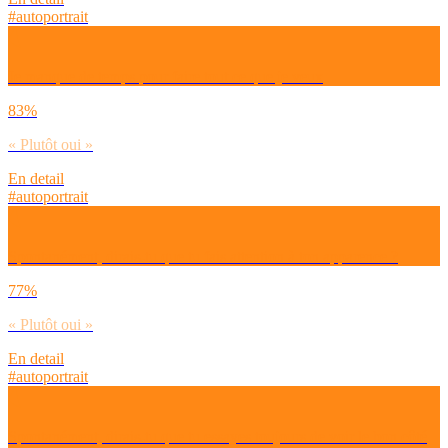
#autoportrait
Je manque de temps pour faire tout ce que je veux
83%
« Plutôt oui »
En detail
#autoportrait
Spontanément, dirais-tu que tu fais attention à ton apparence ?
77%
« Plutôt oui »
En detail
#autoportrait
Spontanément, dirais-tu que tu essayes toujours de voir le bon côté