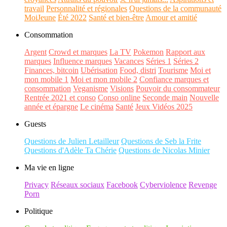
travail
Personnalité et régionales
Questions de la communauté
MoiJeune
Été 2022
Santé et bien-être
Amour et amitié
Consommation
Argent
Crowd et marques
La TV
Pokemon
Rapport aux
marques
Influence marques
Vacances
Séries 1
Séries 2
Finances, bitcoin
Ubérisation
Food, distri
Tourisme
Moi et
mon mobile 1
Moi et mon mobile 2
Confiance marques et
consommation
Veganisme
Visions
Pouvoir du consommateur
Rentrée 2021 et conso
Conso online
Seconde main
Nouvelle
année et épargne
Le cinéma
Santé
Jeux Vidéos 2025
Guests
Questions de Julien Letailleur
Questions de Seb la Frite
Questions d'Adèle Ta Chérie
Questions de Nicolas Minier
Ma vie en ligne
Privacy
Réseaux sociaux
Facebook
Cyberviolence
Revenge
Porn
Politique