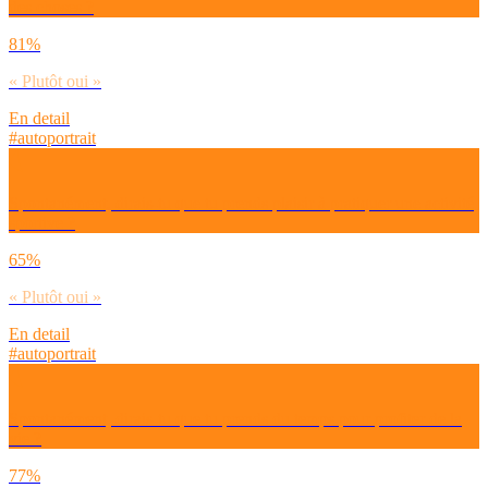
des choses ?
81%
« Plutôt oui »
En detail
#autoportrait
Spontanément, dirais-tu que tu prends plaisir à pratiquer une activité
sportive ?
65%
« Plutôt oui »
En detail
#autoportrait
Spontanément, dirais-tu que tu prends du temps pour profiter de la
vie ?
77%