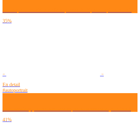
Est-ce que la société actuelle te permet de t’épanouir pleinement ?
35%
«
»
En detail
#autoportrait
Es-tu satisfait(e) du monde dans lequel nous vivons aujourd’hui ?
41%