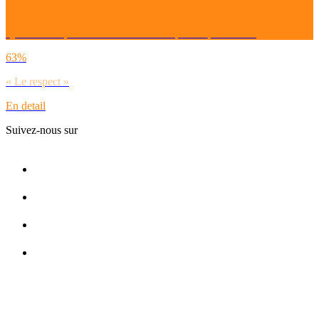
Quelles sont pour toi les 3 valeurs les plus importantes ?
63%
« Le respect »
En detail
Suivez-nous sur