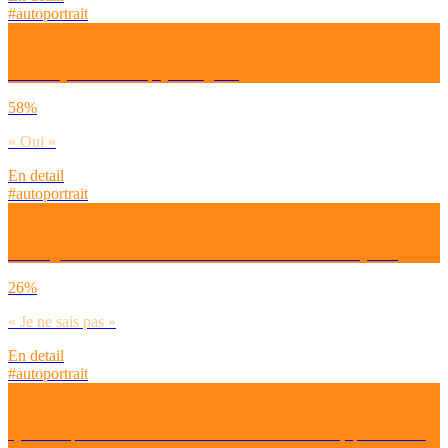
#autoportrait
As-tu déjà été voir un psychologue ?
58%
« Oui »
En detail
#autoportrait
Envisages-tu de te reconvertir vers un métier manuel un jour ?
26%
« Je ne sais pas »
En detail
#autoportrait
Quand tu penses à ton entrée sur le marché du travail, que ressens-