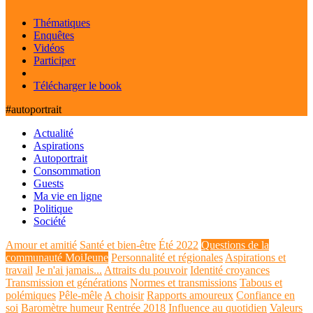
Thématiques
Enquêtes
Vidéos
Participer
Télécharger le book
#autoportrait
Actualité
Aspirations
Autoportrait
Consommation
Guests
Ma vie en ligne
Politique
Société
Amour et amitié
Santé et bien-être
Été 2022
Questions de la
communauté MoiJeune
Personnalité et régionales
Aspirations et
travail
Je n'ai jamais...
Attraits du pouvoir
Identité croyances
Transmission et générations
Normes et transmissions
Tabous et
polémiques
Pêle-mêle
A choisir
Rapports amoureux
Confiance en
soi
Baromètre humeur
Rentrée 2018
Influence au quotidien
Valeurs