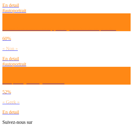
En detail
#autoportrait
Penses-tu être déconnecté(e) de la génération de tes parents ?
60%
« Non »
En detail
#autoportrait
T’es plutôt geek ou globetrotter ?
52%
« Geek »
En detail
Suivez-nous sur