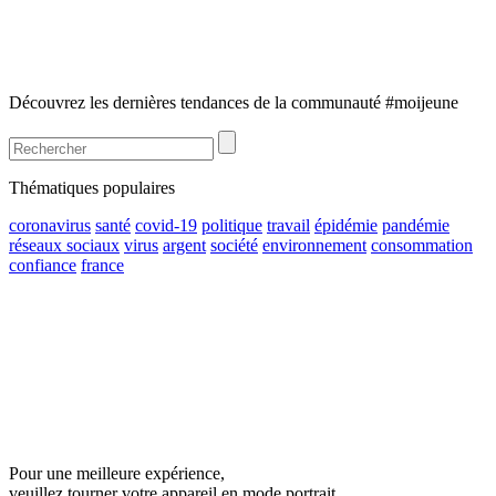
Découvrez les dernières tendances de la communauté #moijeune
Thématiques populaires
coronavirus
santé
covid-19
politique
travail
épidémie
pandémie
réseaux sociaux
virus
argent
société
environnement
consommation
confiance
france
Pour une meilleure expérience,
veuillez tourner votre appareil en mode portrait.