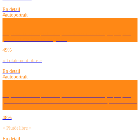
En detail
#autoportrait
En prenant en compte le fait que l’on vive en société, à quel point
penses-tu être libre de tes goûts ?
49%
« Totalement libre »
En detail
#autoportrait
En prenant en compte le fait que l’on vive en société, à quel point
penses-tu être libre de tes choix d’études / de carrière professionnelle
?
48%
« Plutôt libre »
En detail