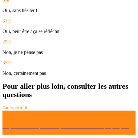
Oui, sans hésiter !
31%
Oui, peut-être / ça se réfléchit
29%
Non, je ne pense pas
35%
Non, certainement pas
Pour aller plus loin, consulter les autres
questions
#autoportrait
En prenant en compte le fait que l’on vive en société, à quel point
penses-tu être libre de ton rapport aux autres ?