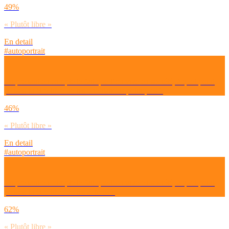
49%
« Plutôt libre »
En detail
#autoportrait
En prenant en compte le fait que l’on vive en société, à quel point
penses-tu être libre de tes orientations politiques ?
46%
« Plutôt libre »
En detail
#autoportrait
En prenant en compte le fait que l’on vive en société, à quel point
penses-tu être libre de tes actions ?
62%
« Plutôt libre »