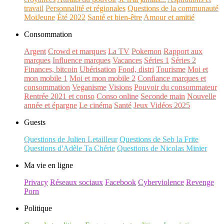
travail
Personnalité et régionales
Questions de la communauté
MoiJeune
Été 2022
Santé et bien-être
Amour et amitié
Consommation
Argent
Crowd et marques
La TV
Pokemon
Rapport aux
marques
Influence marques
Vacances
Séries 1
Séries 2
Finances, bitcoin
Ubérisation
Food, distri
Tourisme
Moi et
mon mobile 1
Moi et mon mobile 2
Confiance marques et
consommation
Veganisme
Visions
Pouvoir du consommateur
Rentrée 2021 et conso
Conso online
Seconde main
Nouvelle
année et épargne
Le cinéma
Santé
Jeux Vidéos 2025
Guests
Questions de Julien Letailleur
Questions de Seb la Frite
Questions d'Adèle Ta Chérie
Questions de Nicolas Minier
Ma vie en ligne
Privacy
Réseaux sociaux
Facebook
Cyberviolence
Revenge
Porn
Politique