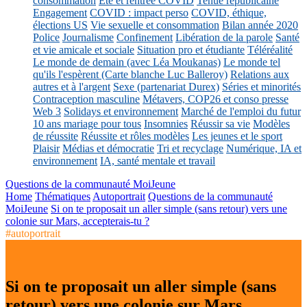
consommation
Eté et rentrée COVID
Tenue républicaine
Engagement
COVID : impact perso
COVID, éthique,
élections US
Vie sexuelle et consommation
Bilan année 2020
Police
Journalisme
Confinement
Libération de la parole
Santé
et vie amicale et sociale
Situation pro et étudiante
Téléréalité
Le monde de demain (avec Léa Moukanas)
Le monde tel
qu'ils l'espèrent (Carte blanche Luc Balleroy)
Relations aux
autres et à l'argent
Sexe (partenariat Durex)
Séries et minorités
Contraception masculine
Métavers, COP26 et conso presse
Web 3
Solidays et environnement
Marché de l'emploi du futur
10 ans mariage pour tous
Insomnies
Réussir sa vie
Modèles
de réussite
Réussite et rôles modèles
Les jeunes et le sport
Plaisir
Médias et démocratie
Tri et recyclage
Numérique, IA et
environnement
IA, santé mentale et travail
Questions de la communauté MoiJeune
Home
Thématiques
Autoportrait
Questions de la communauté
MoiJeune
Si on te proposait un aller simple (sans retour) vers une
colonie sur Mars, accepterais-tu ?
#autoportrait
Si on te proposait un aller simple (sans
retour) vers une colonie sur Mars,