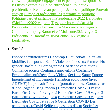
Crowd et politique
Engagement et politique
Inscriptions sur
les listes électorales
Union européenne
Politique -
présidentielle
Renouveau politique
Jeunes et politique
Pouvoir
citoyen
Europe et présidentielles
Actualité et politique
Politique baro et participatif
Présidentielle 2022
Baromètre
#MoiJeune2022 vague 1
Tips pour les candidats à la
Présidentielle 2022
Baromètre #MoiJeune2022 vague 2
Quantum Jumping
Baromètre #MoiJeune2022 vague 3
Présidentielle
Baromètre #MoiJeune2022 vague 4
Législatives
Société
Espace et extraterrestres
Handicap
IA et Robots
Le travail
Mobilité, transports
e-Santé
Violences faites aux femmes
No
gender
Bioéthique
Pornographie
Confiance et relations
Confiance société
Confiance innovations
Confiance
Personnalités préférées
Jeux Vidéos
Sexisme
Santé
Europe
Engagement et citoyenneté
Transition écologique (avec
ADEME)
Le pouvoir
Pouvoir (portrait chinois)
Coronavirus
& don (organe, sang, moelle)
Baromètre Covid-19 vague 1
Baromètre Covid-19 vague 2
Baromètre Covid-19 vague 3
Baromètre Covid-19 vague 4
Baromètre Covid-19 vague 5
Baromètre Covid-19 vague 6
Génération COVID
Les
relations post-Covid
Selfie et questions d'actu
Société et