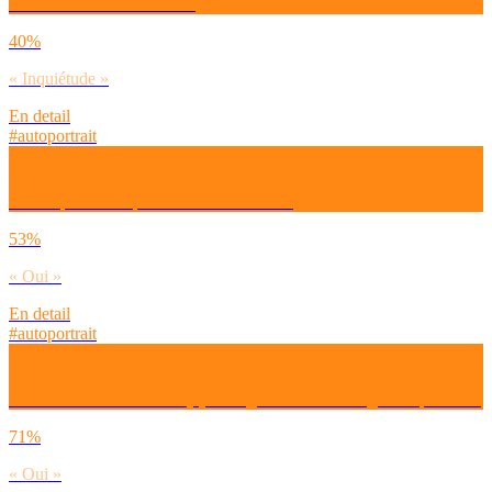
tu/ressentais-tu avant tout ?
40%
« Inquiétude »
En detail
#autoportrait
Est-ce que tu comptes avoir des enfants ?
53%
« Oui »
En detail
#autoportrait
Penses-tu être déconnecté(e) de la génération de tes grands-parents ?
71%
« Oui »