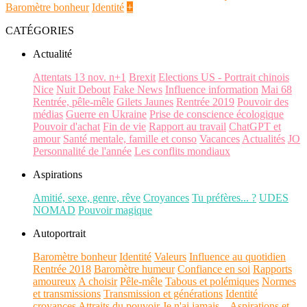
Baromètre bonheur
Identité
+
CATÉGORIES
Actualité
Attentats 13 nov. n+1
Brexit
Elections US - Portrait chinois
Nice
Nuit Debout
Fake News
Influence information
Mai 68
Rentrée, pêle-mêle
Gilets Jaunes
Rentrée 2019
Pouvoir des
médias
Guerre en Ukraine
Prise de conscience écologique
Pouvoir d'achat
Fin de vie
Rapport au travail
ChatGPT et
amour
Santé mentale, famille et conso
Vacances
Actualités
JO
Personnalité de l'année
Les conflits mondiaux
Aspirations
Amitié, sexe, genre, rêve
Croyances
Tu préfères... ?
UDES
NOMAD
Pouvoir magique
Autoportrait
Baromètre bonheur
Identité
Valeurs
Influence au quotidien
Rentrée 2018
Baromètre humeur
Confiance en soi
Rapports
amoureux
A choisir
Pêle-mêle
Tabous et polémiques
Normes
et transmissions
Transmission et générations
Identité
croyances
Attraits du pouvoir
Je n'ai jamais...
Aspirations et