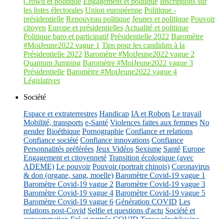
Crowd et politique
Engagement et politique
Inscriptions sur
les listes électorales
Union européenne
Politique -
présidentielle
Renouveau politique
Jeunes et politique
Pouvoir
citoyen
Europe et présidentielles
Actualité et politique
Politique baro et participatif
Présidentielle 2022
Baromètre
#MoiJeune2022 vague 1
Tips pour les candidats à la
Présidentielle 2022
Baromètre #MoiJeune2022 vague 2
Quantum Jumping
Baromètre #MoiJeune2022 vague 3
Présidentielle
Baromètre #MoiJeune2022 vague 4
Législatives
Société
Espace et extraterrestres
Handicap
IA et Robots
Le travail
Mobilité, transports
e-Santé
Violences faites aux femmes
No
gender
Bioéthique
Pornographie
Confiance et relations
Confiance société
Confiance innovations
Confiance
Personnalités préférées
Jeux Vidéos
Sexisme
Santé
Europe
Engagement et citoyenneté
Transition écologique (avec
ADEME)
Le pouvoir
Pouvoir (portrait chinois)
Coronavirus
& don (organe, sang, moelle)
Baromètre Covid-19 vague 1
Baromètre Covid-19 vague 2
Baromètre Covid-19 vague 3
Baromètre Covid-19 vague 4
Baromètre Covid-19 vague 5
Baromètre Covid-19 vague 6
Génération COVID
Les
relations post-Covid
Selfie et questions d'actu
Société et