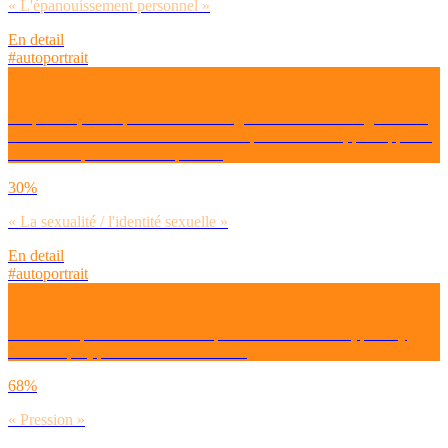
« L'épanouissement personnel »
En detail
#autoportrait
D’après toi, dans quels domaines ta génération a davantage le droit
de choisir librement sans se sentir critiquée ou écartée, par rapport à
celle de tes parents ? – En premier
30%
« La sexualité / l'identité sexuelle »
En detail
#autoportrait
Ressens-tu personnellement une pression de la société (que tu y
cèdes ou pas) pour avoir des enfants ?
68%
« Pression »