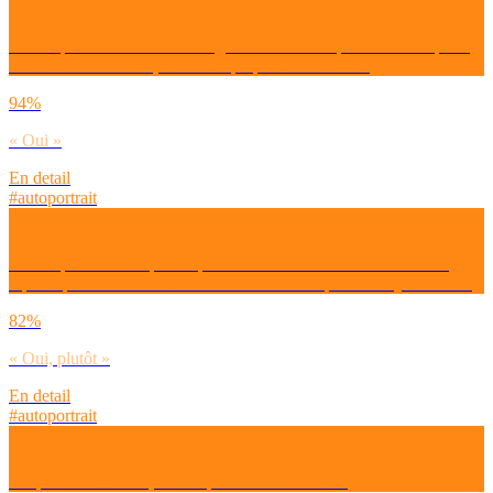
Est-ce qu’il t’arrive d’aider la génération de tes parents à se repérer
dans le monde actuel, de leur expliquer des choses ?
94%
« Oui »
En detail
#autoportrait
Est-ce que tu dirais que tes parents t’ont donné suffisamment de
repères pour te débrouiller dans le monde tel qu’il est aujourd’hui ?
82%
« Oui, plutôt »
En detail
#autoportrait
Toi personnellement, est-ce que tu te considères :