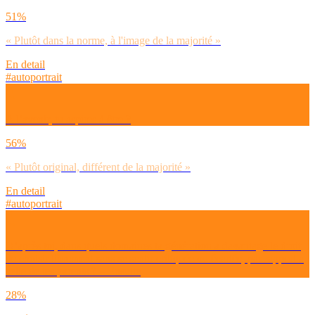
51%
« Plutôt dans la norme, à l'image de la majorité »
En detail
#autoportrait
A l’avenir, tu aspires à être ?
56%
« Plutôt original, différent de la majorité »
En detail
#autoportrait
D’après toi, dans quels domaines ta génération a davantage le droit
de choisir librement sans se sentir critiquée ou écartée, par rapport à
celle de tes parents ? – Ensuite
28%