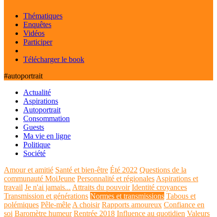
Thématiques
Enquêtes
Vidéos
Participer
Télécharger le book
#autoportrait
Actualité
Aspirations
Autoportrait
Consommation
Guests
Ma vie en ligne
Politique
Société
Amour et amitié
Santé et bien-être
Été 2022
Questions de la
communauté MoiJeune
Personnalité et régionales
Aspirations et
travail
Je n'ai jamais...
Attraits du pouvoir
Identité croyances
Transmission et générations
Normes et transmissions
Tabous et
polémiques
Pêle-mêle
A choisir
Rapports amoureux
Confiance en
soi
Baromètre humeur
Rentrée 2018
Influence au quotidien
Valeurs