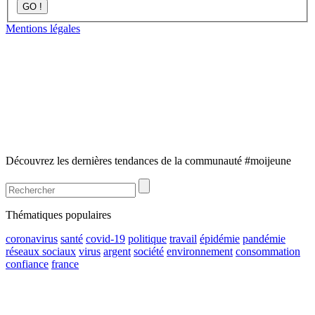
GO !
Mentions légales
Découvrez les dernières tendances de la communauté #moijeune
Thématiques populaires
coronavirus
santé
covid-19
politique
travail
épidémie
pandémie
réseaux sociaux
virus
argent
société
environnement
consommation
confiance
france