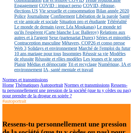
consommation
Eté et rentrée COVID
Tenue républicaine
Engagement
COVID : impact perso
COVID, éthique,
élections US
Vie sexuelle et consommation
Bilan année 2020
Police
Journalisme
Confinement
Libération de la parole
Santé
et vie amicale et sociale
Situation pro et étudiante
Téléréalité
Le monde de demain (avec Léa Moukanas)
Le monde tel
qu'ils l'espèrent (Carte blanche Luc Balleroy)
Relations aux
autres et à l'argent
Sexe (partenariat Durex)
Séries et minorités
Contraception masculine
Métavers, COP26 et conso presse
Web 3
Solidays et environnement
Marché de l'emploi du futur
10 ans mariage pour tous
Insomnies
Réussir sa vie
Modèles
de réussite
Réussite et rôles modèles
Les jeunes et le sport
Plaisir
Médias et démocratie
Tri et recyclage
Numérique, IA et
environnement
IA, santé mentale et travail
Normes et transmissions
Home
Thématiques
Autoportrait
Normes et transmissions
Ressens-
tu personnellement une pression de la société (que tu y cèdes ou pas)
pour prendre de la drogue en soirée ?
#autoportrait
Ressens-tu personnellement une pression
de la société (que tu y cèdes ou pas) pour