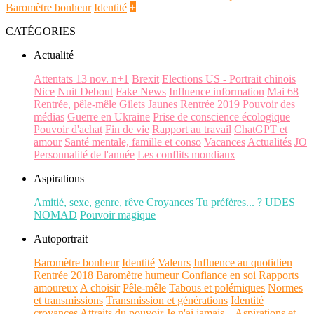
Baromètre bonheur
Identité
+
CATÉGORIES
Actualité
Attentats 13 nov. n+1
Brexit
Elections US - Portrait chinois
Nice
Nuit Debout
Fake News
Influence information
Mai 68
Rentrée, pêle-mêle
Gilets Jaunes
Rentrée 2019
Pouvoir des
médias
Guerre en Ukraine
Prise de conscience écologique
Pouvoir d'achat
Fin de vie
Rapport au travail
ChatGPT et
amour
Santé mentale, famille et conso
Vacances
Actualités
JO
Personnalité de l'année
Les conflits mondiaux
Aspirations
Amitié, sexe, genre, rêve
Croyances
Tu préfères... ?
UDES
NOMAD
Pouvoir magique
Autoportrait
Baromètre bonheur
Identité
Valeurs
Influence au quotidien
Rentrée 2018
Baromètre humeur
Confiance en soi
Rapports
amoureux
A choisir
Pêle-mêle
Tabous et polémiques
Normes
et transmissions
Transmission et générations
Identité
croyances
Attraits du pouvoir
Je n'ai jamais...
Aspirations et