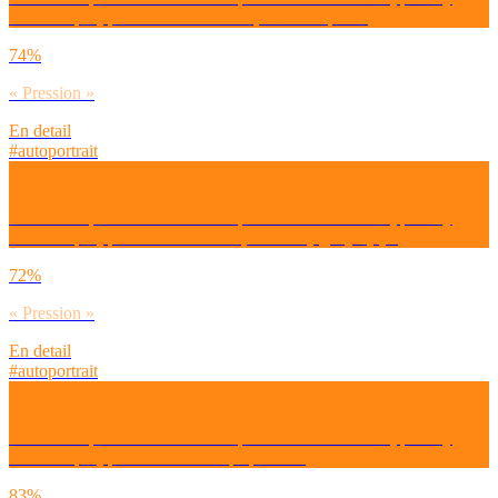
cèdes ou pas) pour vivre sainement, faire du sport ?
74%
« Pression »
En detail
#autoportrait
Ressens-tu personnellement une pression de la société (que tu y
cèdes ou pas) pour être à la mode, branché(e), stylé(e) ?
72%
« Pression »
En detail
#autoportrait
Ressens-tu personnellement une pression de la société (que tu y
cèdes ou pas) pour avoir un corps parfait ?
83%