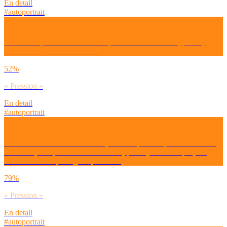
En detail
#autoportrait
Ressens-tu personnellement une pression de la société (que tu y
cèdes ou pas) pour te marier ?
52%
« Pression »
En detail
#autoportrait
Et dans les domaines ci-dessous, dans lesquels toi personnellement
tu ressens, une pression de la société (que tu y cèdes ou pas) ? –
Avoir un métier prestigieux, reconnu
79%
« Pression »
En detail
#autoportrait