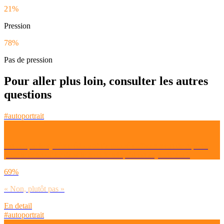
21%
Pression
78%
Pas de pression
Pour aller plus loin, consulter les autres
questions
#autoportrait
Est-ce que le système éducatif t’a donné suffisamment de repères
pour te débrouiller dans le monde tel qu’il est aujourd’hui ?
69%
« Non, plutôt pas »
En detail
#autoportrait