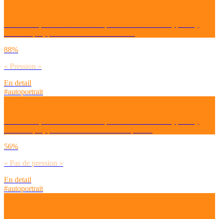
Ressens-tu personnellement une pression de la société (que tu y
cèdes ou pas) pour avoir un métier stable ?
88%
« Pression »
En detail
#autoportrait
Ressens-tu personnellement une pression de la société (que tu y
cèdes ou pas) pour boire des verres entre potes ?
56%
« Pas de pression »
En detail
#autoportrait
Ressens-tu personnellement une pression de la société (que tu y