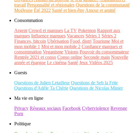
travail
Personnalité et régionales
Questions de la communauté
MoiJeune
Été 2022
Santé et bien-être
Amour et amitié
Consommation
Argent
Crowd et marques
La TV
Pokemon
Rapport aux
marques
Influence marques
Vacances
Séries 1
Séries 2
Finances, bitcoin
Ubérisation
Food, distri
Tourisme
Moi et
mon mobile 1
Moi et mon mobile 2
Confiance marques et
consommation
Veganisme
Visions
Pouvoir du consommateur
Rentrée 2021 et conso
Conso online
Seconde main
Nouvelle
année et épargne
Le cinéma
Santé
Jeux Vidéos 2025
Guests
Questions de Julien Letailleur
Questions de Seb la Frite
Questions d'Adèle Ta Chérie
Questions de Nicolas Minier
Ma vie en ligne
Privacy
Réseaux sociaux
Facebook
Cyberviolence
Revenge
Porn
Politique