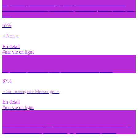
Aujourd’hui, limiter le temps que tu passes sur Facebook ou les
autres réseaux sociaux que tu utilises, est-ce une préoccupation pour
toi ?
67%
« Non »
En detail
#ma vie en ligne
Aujourd’hui, tu utilises principalement Facebook pour…
67%
« Sa messagerie Messenger »
En detail
#ma vie en ligne
Utilises-tu des techniques permettant de limiter ou réduire le temps
passé sur Facebook (hors Messenger), et si oui lesquelles ?