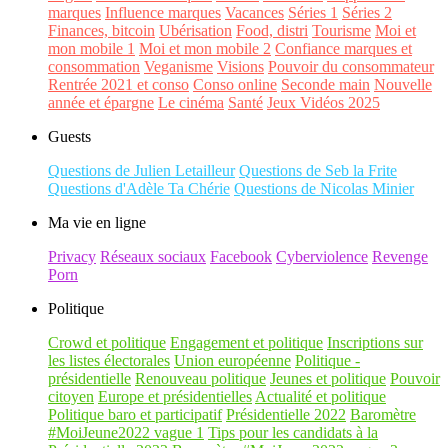
marques
Influence marques
Vacances
Séries 1
Séries 2
Finances, bitcoin
Ubérisation
Food, distri
Tourisme
Moi et
mon mobile 1
Moi et mon mobile 2
Confiance marques et
consommation
Veganisme
Visions
Pouvoir du consommateur
Rentrée 2021 et conso
Conso online
Seconde main
Nouvelle
année et épargne
Le cinéma
Santé
Jeux Vidéos 2025
Guests
Questions de Julien Letailleur
Questions de Seb la Frite
Questions d'Adèle Ta Chérie
Questions de Nicolas Minier
Ma vie en ligne
Privacy
Réseaux sociaux
Facebook
Cyberviolence
Revenge
Porn
Politique
Crowd et politique
Engagement et politique
Inscriptions sur
les listes électorales
Union européenne
Politique -
présidentielle
Renouveau politique
Jeunes et politique
Pouvoir
citoyen
Europe et présidentielles
Actualité et politique
Politique baro et participatif
Présidentielle 2022
Baromètre
#MoiJeune2022 vague 1
Tips pour les candidats à la