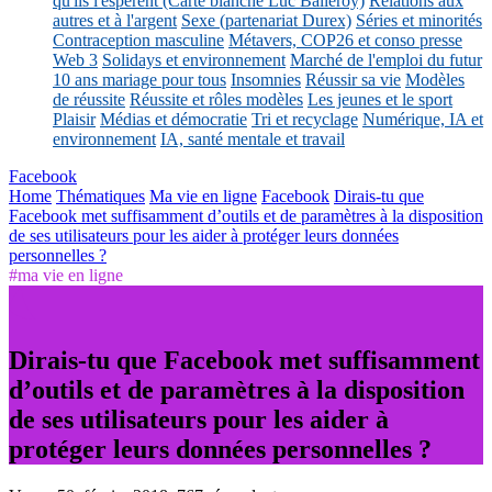
qu'ils l'espèrent (Carte blanche Luc Balleroy)
Relations aux
autres et à l'argent
Sexe (partenariat Durex)
Séries et minorités
Contraception masculine
Métavers, COP26 et conso presse
Web 3
Solidays et environnement
Marché de l'emploi du futur
10 ans mariage pour tous
Insomnies
Réussir sa vie
Modèles
de réussite
Réussite et rôles modèles
Les jeunes et le sport
Plaisir
Médias et démocratie
Tri et recyclage
Numérique, IA et
environnement
IA, santé mentale et travail
Facebook
Home
Thématiques
Ma vie en ligne
Facebook
Dirais-tu que
Facebook met suffisamment d’outils et de paramètres à la disposition
de ses utilisateurs pour les aider à protéger leurs données
personnelles ?
#ma vie en ligne
Dirais-tu que Facebook met suffisamment
d’outils et de paramètres à la disposition
de ses utilisateurs pour les aider à
protéger leurs données personnelles ?