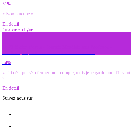
51%
« Non, aucune »
En detail
#ma vie en ligne
Le 28 février, c’est la « Journée Mondiale sans Facebook ».
D’ailleurs, toi, tu te verrais vivre sans Facebook ?
54%
« J'ai déjà pensé à fermer mon compte, mais je le garde pour l'instant
»
En detail
Suivez-nous sur