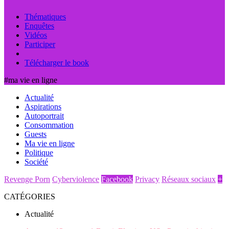
Thématiques
Enquêtes
Vidéos
Participer
Télécharger le book
#ma vie en ligne
Actualité
Aspirations
Autoportrait
Consommation
Guests
Ma vie en ligne
Politique
Société
Revenge Porn
Cyberviolence
Facebook
Privacy
Réseaux sociaux
+
CATÉGORIES
Actualité