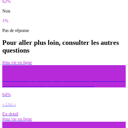
62%
Non
1%
Pas de réponse
Pour aller plus loin, consulter les autres
questions
#ma vie en ligne
Dans un cadre pro, es-tu inquiet qu’un recruteur puisse te trouver sur
les réseaux sociaux lorsqu’il étudie ta candidature ?
64%
« Oui »
En detail
#ma vie en ligne