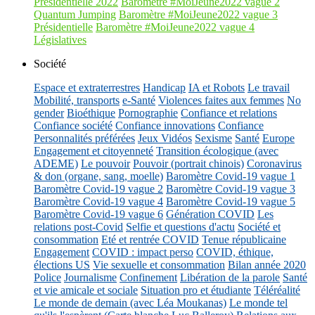
Présidentielle 2022
Baromètre #MoiJeune2022 vague 2
Quantum Jumping
Baromètre #MoiJeune2022 vague 3
Présidentielle
Baromètre #MoiJeune2022 vague 4
Législatives
Société
Espace et extraterrestres
Handicap
IA et Robots
Le travail
Mobilité, transports
e-Santé
Violences faites aux femmes
No
gender
Bioéthique
Pornographie
Confiance et relations
Confiance société
Confiance innovations
Confiance
Personnalités préférées
Jeux Vidéos
Sexisme
Santé
Europe
Engagement et citoyenneté
Transition écologique (avec
ADEME)
Le pouvoir
Pouvoir (portrait chinois)
Coronavirus
& don (organe, sang, moelle)
Baromètre Covid-19 vague 1
Baromètre Covid-19 vague 2
Baromètre Covid-19 vague 3
Baromètre Covid-19 vague 4
Baromètre Covid-19 vague 5
Baromètre Covid-19 vague 6
Génération COVID
Les
relations post-Covid
Selfie et questions d'actu
Société et
consommation
Eté et rentrée COVID
Tenue républicaine
Engagement
COVID : impact perso
COVID, éthique,
élections US
Vie sexuelle et consommation
Bilan année 2020
Police
Journalisme
Confinement
Libération de la parole
Santé
et vie amicale et sociale
Situation pro et étudiante
Téléréalité
Le monde de demain (avec Léa Moukanas)
Le monde tel