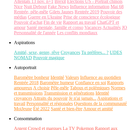
Attentats 13 nov. n+1
Brexit
Elections US - Portrait chinois
Nice
Nuit Debout
Fake News
Influence information
Mai 68
Rentrée, pêle-mêle
Gilets Jaunes
Rentrée 2019
Pouvoir des
médias
Guerre en Ukraine
Prise de conscience écologique
Pouvoir d'achat
Fin de vie
Rapport au travail
ChatGPT et
amour
Santé mentale, famille et conso
Vacances
Actualités
JO
Personnalité de l'année
Les conflits mondiaux
Aspirations
Amitié, sexe, genre, rêve
Croyances
Tu préfères... ?
UDES
NOMAD
Pouvoir magique
Autoportrait
Baromètre bonheur
Identité
Valeurs
Influence au quotidien
Rentrée 2018
Baromètre humeur
Confiance en soi
Rapports
amoureux
A choisir
Pêle-mêle
Tabous et polémiques
Normes
et transmissions
Transmission et générations
Identité
croyances
Attraits du pouvoir
Je n'ai jamais...
Aspirations et
travail
Personnalité et régionales
Questions de la communauté
MoiJeune
Été 2022
Santé et bien-être
Amour et amitié
Consommation
Argent
Crowd et marques
La TV
Pokemon
Rapport aux