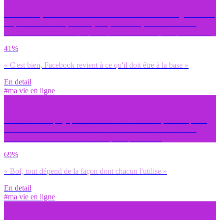
Récemment, Facebook a annoncé vouloir mettre davantage en avant
les publications des proches (amis, famille…) au détriment des
contenus d’information proposés par les medias. Qu’en penses-tu ?
41%
« C'est bien, Facebook revient à ce qu'il doit être à la base »
En detail
#ma vie en ligne
Chamath Palihapitiya, ancien cadre chez Facebook, estime que ce
réseau ‘est en train de détruire le tissu social de nos sociétés’ et
interdit à ses enfants de l’utiliser. Qu’en penses-tu ?
69%
« Bof, tout dépend de la façon dont chacun l'utilise »
En detail
#ma vie en ligne