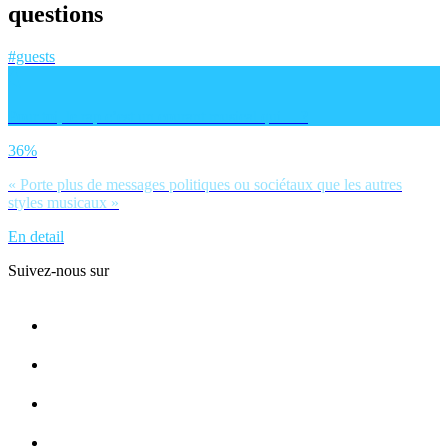
questions
#guests
Pour toi, le rap c’est un courant musical qui… ?
36%
« Porte plus de messages politiques ou sociétaux que les autres
styles musicaux »
En detail
Suivez-nous sur