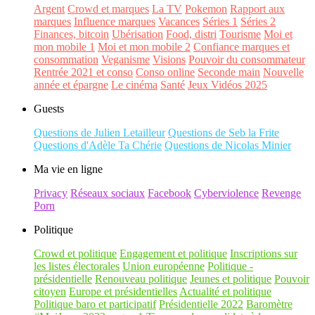
Argent
Crowd et marques
La TV
Pokemon
Rapport aux
marques
Influence marques
Vacances
Séries 1
Séries 2
Finances, bitcoin
Ubérisation
Food, distri
Tourisme
Moi et
mon mobile 1
Moi et mon mobile 2
Confiance marques et
consommation
Veganisme
Visions
Pouvoir du consommateur
Rentrée 2021 et conso
Conso online
Seconde main
Nouvelle
année et épargne
Le cinéma
Santé
Jeux Vidéos 2025
Guests
Questions de Julien Letailleur
Questions de Seb la Frite
Questions d'Adèle Ta Chérie
Questions de Nicolas Minier
Ma vie en ligne
Privacy
Réseaux sociaux
Facebook
Cyberviolence
Revenge
Porn
Politique
Crowd et politique
Engagement et politique
Inscriptions sur
les listes électorales
Union européenne
Politique -
présidentielle
Renouveau politique
Jeunes et politique
Pouvoir
citoyen
Europe et présidentielles
Actualité et politique
Politique baro et participatif
Présidentielle 2022
Baromètre