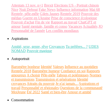
Attentats 13 nov. n+1
Brexit
Elections US - Portrait chinois
Nice
Nuit Debout
Fake News
Influence information
Mai 68
Rentrée, pêle-mêle
Gilets Jaunes
Rentrée 2019
Pouvoir des
médias
Guerre en Ukraine
Prise de conscience écologique
Pouvoir d'achat
Fin de vie
Rapport au travail
ChatGPT et
amour
Santé mentale, famille et conso
Vacances
Actualités
JO
Personnalité de l'année
Les conflits mondiaux
Aspirations
Amitié, sexe, genre, rêve
Croyances
Tu préfères... ?
UDES
NOMAD
Pouvoir magique
Autoportrait
Baromètre bonheur
Identité
Valeurs
Influence au quotidien
Rentrée 2018
Baromètre humeur
Confiance en soi
Rapports
amoureux
A choisir
Pêle-mêle
Tabous et polémiques
Normes
et transmissions
Transmission et générations
Identité
croyances
Attraits du pouvoir
Je n'ai jamais...
Aspirations et
travail
Personnalité et régionales
Questions de la communauté
MoiJeune
Été 2022
Santé et bien-être
Amour et amitié
Consommation