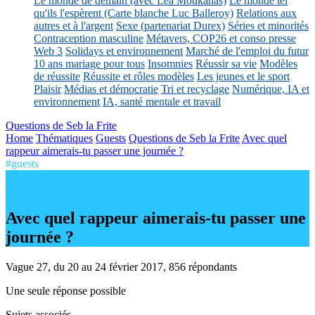
Le monde de demain (avec Léa Moukanas)
Le monde tel
qu'ils l'espèrent (Carte blanche Luc Balleroy)
Relations aux
autres et à l'argent
Sexe (partenariat Durex)
Séries et minorités
Contraception masculine
Métavers, COP26 et conso presse
Web 3
Solidays et environnement
Marché de l'emploi du futur
10 ans mariage pour tous
Insomnies
Réussir sa vie
Modèles
de réussite
Réussite et rôles modèles
Les jeunes et le sport
Plaisir
Médias et démocratie
Tri et recyclage
Numérique, IA et
environnement
IA, santé mentale et travail
Questions de Seb la Frite
Home
Thématiques
Guests
Questions de Seb la Frite
Avec quel
rappeur aimerais-tu passer une journée ?
#guests
Avec quel rappeur aimerais-tu passer une
journée ?
Vague 27, du 20 au 24 février 2017, 856 répondants
Une seule réponse possible
Sujets associés