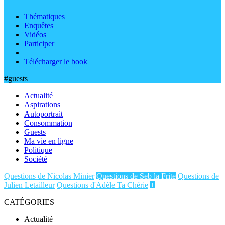
Thématiques
Enquêtes
Vidéos
Participer
Télécharger le book
#guests
Actualité
Aspirations
Autoportrait
Consommation
Guests
Ma vie en ligne
Politique
Société
Questions de Nicolas Minier
Questions de Seb la Frite
Questions de
Julien Letailleur
Questions d'Adèle Ta Chérie
+
CATÉGORIES
Actualité