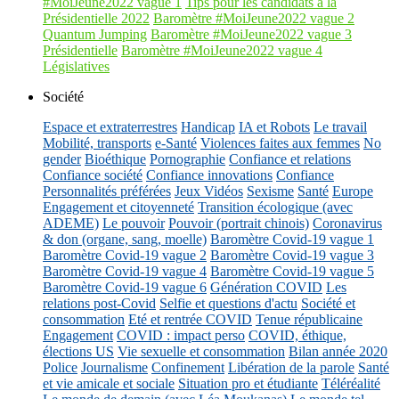
#MoiJeune2022 vague 1
Tips pour les candidats à la
Présidentielle 2022
Baromètre #MoiJeune2022 vague 2
Quantum Jumping
Baromètre #MoiJeune2022 vague 3
Présidentielle
Baromètre #MoiJeune2022 vague 4
Législatives
Société
Espace et extraterrestres
Handicap
IA et Robots
Le travail
Mobilité, transports
e-Santé
Violences faites aux femmes
No
gender
Bioéthique
Pornographie
Confiance et relations
Confiance société
Confiance innovations
Confiance
Personnalités préférées
Jeux Vidéos
Sexisme
Santé
Europe
Engagement et citoyenneté
Transition écologique (avec
ADEME)
Le pouvoir
Pouvoir (portrait chinois)
Coronavirus
& don (organe, sang, moelle)
Baromètre Covid-19 vague 1
Baromètre Covid-19 vague 2
Baromètre Covid-19 vague 3
Baromètre Covid-19 vague 4
Baromètre Covid-19 vague 5
Baromètre Covid-19 vague 6
Génération COVID
Les
relations post-Covid
Selfie et questions d'actu
Société et
consommation
Eté et rentrée COVID
Tenue républicaine
Engagement
COVID : impact perso
COVID, éthique,
élections US
Vie sexuelle et consommation
Bilan année 2020
Police
Journalisme
Confinement
Libération de la parole
Santé
et vie amicale et sociale
Situation pro et étudiante
Téléréalité