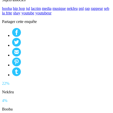
booba
hip hop
jul
lacrim
media
musique
nekfeu
pnl
rap
rappeur
seb
la frite
shay
youtube
youtubeur
Partager cette enquête
22%
Nekfeu
4%
Booba