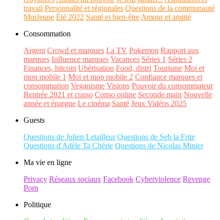
travail
Personnalité et régionales
Questions de la communauté
MoiJeune
Été 2022
Santé et bien-être
Amour et amitié
Consommation
Argent
Crowd et marques
La TV
Pokemon
Rapport aux
marques
Influence marques
Vacances
Séries 1
Séries 2
Finances, bitcoin
Ubérisation
Food, distri
Tourisme
Moi et
mon mobile 1
Moi et mon mobile 2
Confiance marques et
consommation
Veganisme
Visions
Pouvoir du consommateur
Rentrée 2021 et conso
Conso online
Seconde main
Nouvelle
année et épargne
Le cinéma
Santé
Jeux Vidéos 2025
Guests
Questions de Julien Letailleur
Questions de Seb la Frite
Questions d'Adèle Ta Chérie
Questions de Nicolas Minier
Ma vie en ligne
Privacy
Réseaux sociaux
Facebook
Cyberviolence
Revenge
Porn
Politique