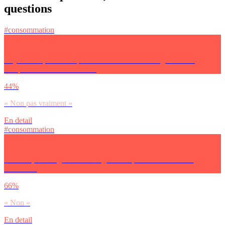
questions
#consommation
Aujourd’hui, dirais-tu qu’acheter de la viande rouge c’est un
marqueur social de richesse ?
44%
« Non pas vraiment »
En detail
#consommation
Selon toi, être végétarien ou vegan c’est plutôt une tendance
féminine ?
66%
« Non »
En detail