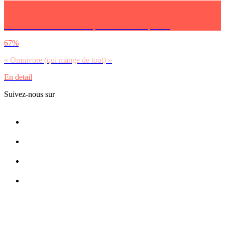
Concernant ton alimentation, tu te considères plutôt :
67%
« Omnivore (qui mange de tout) »
En detail
Suivez-nous sur