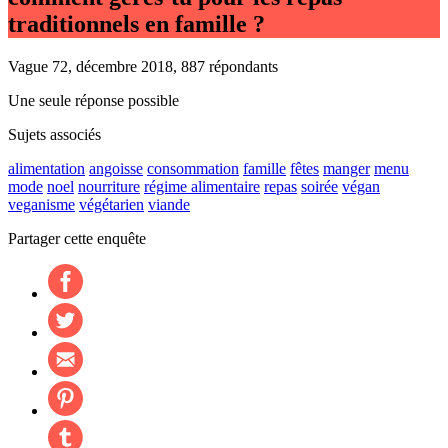
traditionnels en famille ?
Vague 72, décembre 2018, 887 répondants
Une seule réponse possible
Sujets associés
alimentation
angoisse
consommation
famille
fêtes
manger
menu
mode
noel
nourriture
régime alimentaire
repas
soirée
végan
veganisme
végétarien
viande
Partager cette enquête