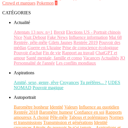
Crowd et marques
Pokemon
+
CATÉGORIES
Actualité
Attentats 13 nov. n+1
Brexit
Elections US - Portrait chinois
Nice
Nuit Debout
Fake News
Influence information
Mai 68
Rentrée, pêle-mêle
Gilets Jaunes
Rentrée 2019
Pouvoir des
médias
Guerre en Ukraine
Prise de conscience écologique
Pouvoir d'achat
Fin de vie
Rapport au travail
ChatGPT et
amour
Santé mentale, famille et conso
Vacances
Actualités
JO
Personnalité de l'année
Les conflits mondiaux
Aspirations
Amitié, sexe, genre, rêve
Croyances
Tu préfères... ?
UDES
NOMAD
Pouvoir magique
Autoportrait
Baromètre bonheur
Identité
Valeurs
Influence au quotidien
Rentrée 2018
Baromètre humeur
Confiance en soi
Rapports
amoureux
A choisir
Pêle-mêle
Tabous et polémiques
Normes
et transmissions
Transmission et générations
Identité
croyances
Attraits du pouvoir
Je n'ai jamais...
Aspirations et