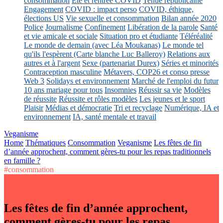
consommation
Eté et rentrée COVID
Tenue républicaine
Engagement
COVID : impact perso
COVID, éthique,
élections US
Vie sexuelle et consommation
Bilan année 2020
Police
Journalisme
Confinement
Libération de la parole
Santé
et vie amicale et sociale
Situation pro et étudiante
Téléréalité
Le monde de demain (avec Léa Moukanas)
Le monde tel
qu'ils l'espèrent (Carte blanche Luc Balleroy)
Relations aux
autres et à l'argent
Sexe (partenariat Durex)
Séries et minorités
Contraception masculine
Métavers, COP26 et conso presse
Web 3
Solidays et environnement
Marché de l'emploi du futur
10 ans mariage pour tous
Insomnies
Réussir sa vie
Modèles
de réussite
Réussite et rôles modèles
Les jeunes et le sport
Plaisir
Médias et démocratie
Tri et recyclage
Numérique, IA et
environnement
IA, santé mentale et travail
Veganisme
Home
Thématiques
Consommation
Veganisme
Les fêtes de fin
d’année approchent, comment gères-tu pour les repas traditionnels
en famille ?
#consommation
Les fêtes de fin d’année approchent,
comment gères-tu pour les repas