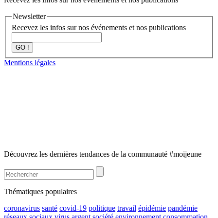
Newsletter
Recevez les infos sur nos événements et nos publications
GO !
Mentions légales
Découvrez les dernières tendances de la communauté #moijeune
Thématiques populaires
coronavirus
santé
covid-19
politique
travail
épidémie
pandémie
réseaux sociaux
virus
argent
société
environnement
consommation