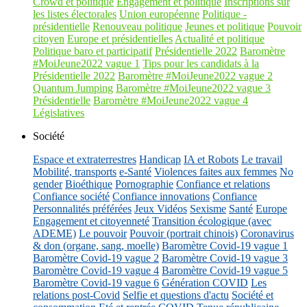
Crowd et politique
Engagement et politique
Inscriptions sur
les listes électorales
Union européenne
Politique -
présidentielle
Renouveau politique
Jeunes et politique
Pouvoir
citoyen
Europe et présidentielles
Actualité et politique
Politique baro et participatif
Présidentielle 2022
Baromètre
#MoiJeune2022 vague 1
Tips pour les candidats à la
Présidentielle 2022
Baromètre #MoiJeune2022 vague 2
Quantum Jumping
Baromètre #MoiJeune2022 vague 3
Présidentielle
Baromètre #MoiJeune2022 vague 4
Législatives
Société
Espace et extraterrestres
Handicap
IA et Robots
Le travail
Mobilité, transports
e-Santé
Violences faites aux femmes
No
gender
Bioéthique
Pornographie
Confiance et relations
Confiance société
Confiance innovations
Confiance
Personnalités préférées
Jeux Vidéos
Sexisme
Santé
Europe
Engagement et citoyenneté
Transition écologique (avec
ADEME)
Le pouvoir
Pouvoir (portrait chinois)
Coronavirus
& don (organe, sang, moelle)
Baromètre Covid-19 vague 1
Baromètre Covid-19 vague 2
Baromètre Covid-19 vague 3
Baromètre Covid-19 vague 4
Baromètre Covid-19 vague 5
Baromètre Covid-19 vague 6
Génération COVID
Les
relations post-Covid
Selfie et questions d'actu
Société et