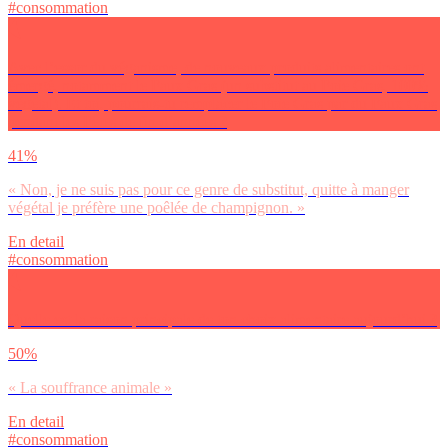
#consommation
Avec l’essor du véganisme, de nouveaux produits alimentaires ont
émergé, notamment le Faux Gras (un substitut au Foie Gras, 100%
végétal). Et toi, pourrais-tu remplacer le Foie Gras par du Faux Gras
pendant les Fêtes de fin d’années ?
41%
« Non, je ne suis pas pour ce genre de substitut, quitte à manger
végétal je préfère une poêlée de champignon. »
En detail
#consommation
Quelle est la raison principale de ton choix alimentaire aujourd’hui ?
50%
« La souffrance animale »
En detail
#consommation