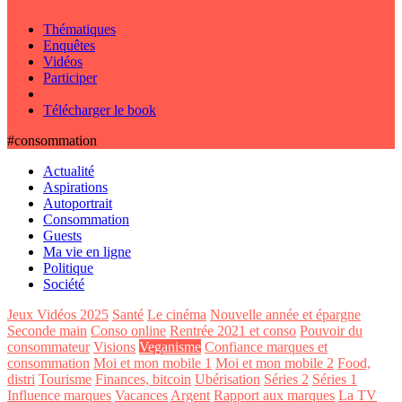
Thématiques
Enquêtes
Vidéos
Participer
Télécharger le book
#consommation
Actualité
Aspirations
Autoportrait
Consommation
Guests
Ma vie en ligne
Politique
Société
Jeux Vidéos 2025
Santé
Le cinéma
Nouvelle année et épargne
Seconde main
Conso online
Rentrée 2021 et conso
Pouvoir du
consommateur
Visions
Veganisme
Confiance marques et
consommation
Moi et mon mobile 1
Moi et mon mobile 2
Food,
distri
Tourisme
Finances, bitcoin
Ubérisation
Séries 2
Séries 1
Influence marques
Vacances
Argent
Rapport aux marques
La TV