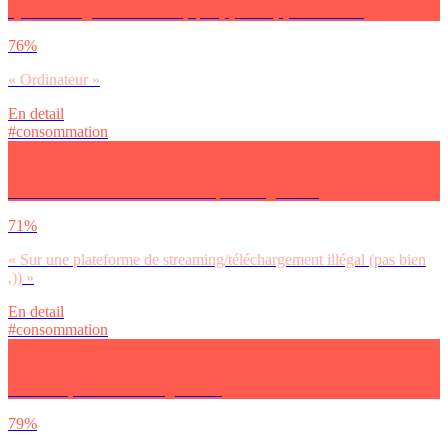
Quand tu regardes une série, quel(s) écran(s) utilises-tu ?
76%
« Ordinateur »
En detail
#consommation
Comment as-tu accès aux séries que tu regardes ?
71%
« Sur une plateforme de streaming/téléchargement illégal (pas bien
,)) »
En detail
#consommation
Tes séries, tu aimes les regarder…
79%