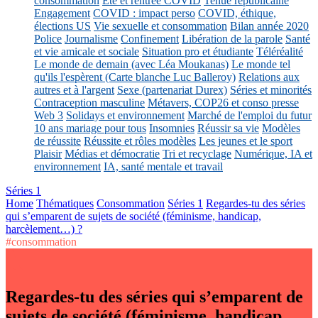
consommation
Eté et rentrée COVID
Tenue républicaine
Engagement
COVID : impact perso
COVID, éthique,
élections US
Vie sexuelle et consommation
Bilan année 2020
Police
Journalisme
Confinement
Libération de la parole
Santé
et vie amicale et sociale
Situation pro et étudiante
Téléréalité
Le monde de demain (avec Léa Moukanas)
Le monde tel
qu'ils l'espèrent (Carte blanche Luc Balleroy)
Relations aux
autres et à l'argent
Sexe (partenariat Durex)
Séries et minorités
Contraception masculine
Métavers, COP26 et conso presse
Web 3
Solidays et environnement
Marché de l'emploi du futur
10 ans mariage pour tous
Insomnies
Réussir sa vie
Modèles
de réussite
Réussite et rôles modèles
Les jeunes et le sport
Plaisir
Médias et démocratie
Tri et recyclage
Numérique, IA et
environnement
IA, santé mentale et travail
Séries 1
Home
Thématiques
Consommation
Séries 1
Regardes-tu des séries
qui s’emparent de sujets de société (féminisme, handicap,
harcèlement…) ?
#consommation
Regardes-tu des séries qui s’emparent de
sujets de société (féminisme, handicap,