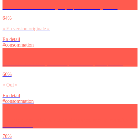
Concernant les séries étrangères, tu préfères les regarder…
64%
« En version originale »
En detail
#consommation
Les séries ont-elles déjà eu un impact sur ta façon de penser ?
60%
« Oui »
En detail
#consommation
Est-ce important selon toi que les séries s’emparent de ces sujets ?
Le harcèlement
78%