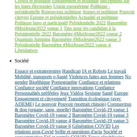
Crowd et politique
Engagement et politique
Inscriptions sur
les listes électorales
Union européenne
Politique -
présidentielle
Renouveau politique
Jeunes et politique
Pouvoir
citoyen
Europe et présidentielles
Actualité et politique
Politique baro et participatif
Présidentielle 2022
Baromètre
#MoiJeune2022 vague 1
Tips pour les candidats à la
Présidentielle 2022
Baromètre #MoiJeune2022 vague 2
Quantum Jumping
Baromètre #MoiJeune2022 vague 3
Présidentielle
Baromètre #MoiJeune2022 vague 4
Législatives
Société
Espace et extraterrestres
Handicap
IA et Robots
Le travail
Mobilité, transports
e-Santé
Violences faites aux femmes
No
gender
Bioéthique
Pornographie
Confiance et relations
Confiance société
Confiance innovations
Confiance
Personnalités préférées
Jeux Vidéos
Sexisme
Santé
Europe
Engagement et citoyenneté
Transition écologique (avec
ADEME)
Le pouvoir
Pouvoir (portrait chinois)
Coronavirus
& don (organe, sang, moelle)
Baromètre Covid-19 vague 1
Baromètre Covid-19 vague 2
Baromètre Covid-19 vague 3
Baromètre Covid-19 vague 4
Baromètre Covid-19 vague 5
Baromètre Covid-19 vague 6
Génération COVID
Les
relations post-Covid
Selfie et questions d'actu
Société et