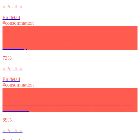
« Positif »
En detail
#consommation
Est-ce important selon toi que les séries s’emparent de ces sujets ?
Le handicap
73%
« Positif »
En detail
#consommation
Est-ce important selon toi que les séries s’emparent de ces sujets ?
Le féminisme
69%
« Positif »