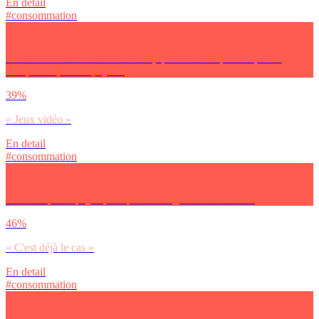
En detail
#consommation
Parmi les biens culturels suivants, quel est celui pour lequel tu
acceptes le plus de payer ?
39%
« Jeux vidéo »
En detail
#consommation
Serais-tu prêt à payer pour pouvoir regarder des séries ?
46%
« C'est déjà le cas »
En detail
#consommation