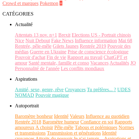
Crowd et marques
Pokemon
+
CATÉGORIES
Actualité
Attentats 13 nov. n+1
Brexit
Elections US - Portrait chinois
Nice
Nuit Debout
Fake News
Influence information
Mai 68
Rentrée, pêle-mêle
Gilets Jaunes
Rentrée 2019
Pouvoir des
médias
Guerre en Ukraine
Prise de conscience écologique
Pouvoir d'achat
Fin de vie
Rapport au travail
ChatGPT et
amour
Santé mentale, famille et conso
Vacances
Actualités
JO
Personnalité de l'année
Les conflits mondiaux
Aspirations
Amitié, sexe, genre, rêve
Croyances
Tu préfères... ?
UDES
NOMAD
Pouvoir magique
Autoportrait
Baromètre bonheur
Identité
Valeurs
Influence au quotidien
Rentrée 2018
Baromètre humeur
Confiance en soi
Rapports
amoureux
A choisir
Pêle-mêle
Tabous et polémiques
Normes
et transmissions
Transmission et générations
Identité
croyances
Attraits du pouvoir
Je n'ai jamais...
Aspirations et