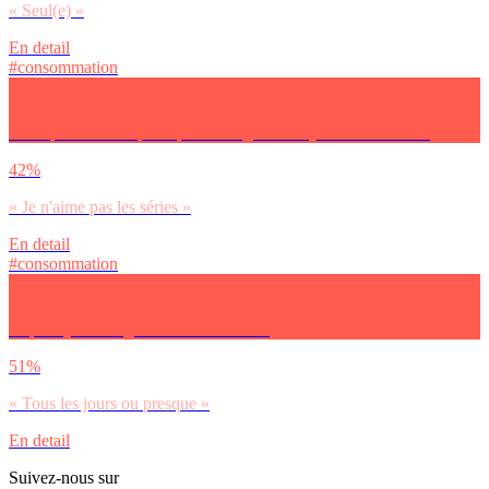
« Seul(e) »
En detail
#consommation
Pour quelle raison principale ne regardes-tu jamais de séries ?
42%
« Je n'aime pas les séries »
En detail
#consommation
A quel rythme regardes-tu des séries ?
51%
« Tous les jours ou presque »
En detail
Suivez-nous sur