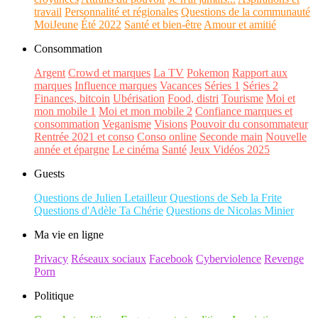
travail
Personnalité et régionales
Questions de la communauté
MoiJeune
Été 2022
Santé et bien-être
Amour et amitié
Consommation
Argent
Crowd et marques
La TV
Pokemon
Rapport aux
marques
Influence marques
Vacances
Séries 1
Séries 2
Finances, bitcoin
Ubérisation
Food, distri
Tourisme
Moi et
mon mobile 1
Moi et mon mobile 2
Confiance marques et
consommation
Veganisme
Visions
Pouvoir du consommateur
Rentrée 2021 et conso
Conso online
Seconde main
Nouvelle
année et épargne
Le cinéma
Santé
Jeux Vidéos 2025
Guests
Questions de Julien Letailleur
Questions de Seb la Frite
Questions d'Adèle Ta Chérie
Questions de Nicolas Minier
Ma vie en ligne
Privacy
Réseaux sociaux
Facebook
Cyberviolence
Revenge
Porn
Politique