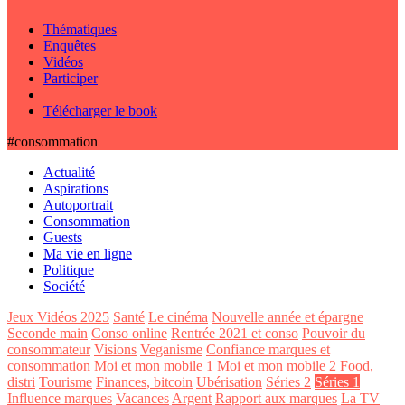
Thématiques
Enquêtes
Vidéos
Participer
Télécharger le book
#consommation
Actualité
Aspirations
Autoportrait
Consommation
Guests
Ma vie en ligne
Politique
Société
Jeux Vidéos 2025
Santé
Le cinéma
Nouvelle année et épargne
Seconde main
Conso online
Rentrée 2021 et conso
Pouvoir du
consommateur
Visions
Veganisme
Confiance marques et
consommation
Moi et mon mobile 1
Moi et mon mobile 2
Food,
distri
Tourisme
Finances, bitcoin
Ubérisation
Séries 2
Séries 1
Influence marques
Vacances
Argent
Rapport aux marques
La TV