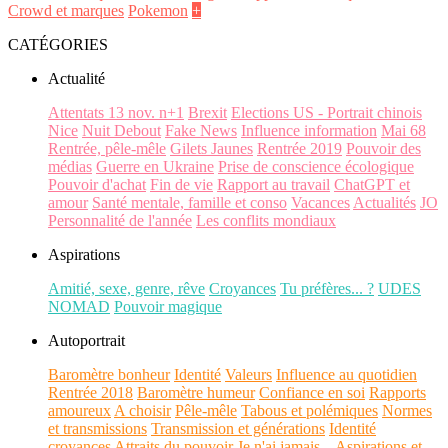
Crowd et marques
Pokemon
+
CATÉGORIES
Actualité
Attentats 13 nov. n+1
Brexit
Elections US - Portrait chinois
Nice
Nuit Debout
Fake News
Influence information
Mai 68
Rentrée, pêle-mêle
Gilets Jaunes
Rentrée 2019
Pouvoir des
médias
Guerre en Ukraine
Prise de conscience écologique
Pouvoir d'achat
Fin de vie
Rapport au travail
ChatGPT et
amour
Santé mentale, famille et conso
Vacances
Actualités
JO
Personnalité de l'année
Les conflits mondiaux
Aspirations
Amitié, sexe, genre, rêve
Croyances
Tu préfères... ?
UDES
NOMAD
Pouvoir magique
Autoportrait
Baromètre bonheur
Identité
Valeurs
Influence au quotidien
Rentrée 2018
Baromètre humeur
Confiance en soi
Rapports
amoureux
A choisir
Pêle-mêle
Tabous et polémiques
Normes
et transmissions
Transmission et générations
Identité
croyances
Attraits du pouvoir
Je n'ai jamais...
Aspirations et