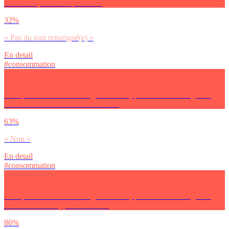
du marché, tu dirais que tu es :
32%
« Pas du tout renseigné(e) »
En detail
#consommation
Pour pouvoir mettre de l’argent de côté, pourrais-tu envisager de
miser… Sur des actions en bourse ?
63%
« Non »
En detail
#consommation
Pour pouvoir mettre de l’argent de côté, pourrais-tu envisager de
miser… Sur la crypto-monnaie ?
86%