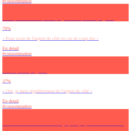
#consommation
Dans quel but est-ce que tu épargnes / comptes-tu épargner ?
76%
« Pour avoir de l'argent de côté en cas de coup dur »
En detail
#consommation
Est-ce que tu épargnes ?
37%
« Oui, je mets régulièrement de l'argent de côté »
En detail
#consommation
La réforme des retraites est un sujet plus que présent dans l’actu…
De laquelle des affirmations suivantes te sens-tu le/la plus proche ?