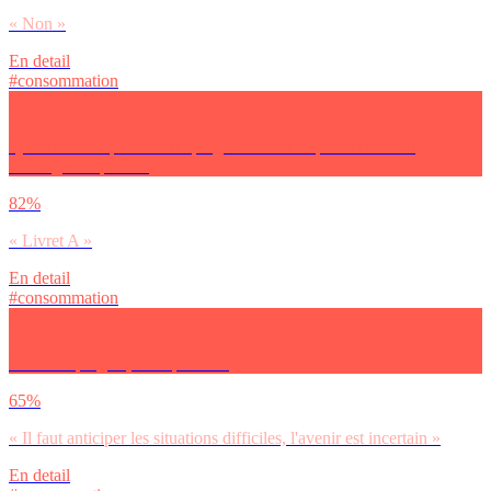
« Non »
En detail
#consommation
Quels sont les produits d’épargne dont tu disposes / dont tu
envisages disposer ?
82%
« Livret A »
En detail
#consommation
Pour toi épargner, c’est plutôt…
65%
« Il faut anticiper les situations difficiles, l'avenir est incertain »
En detail