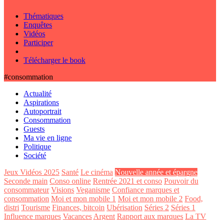
Thématiques
Enquêtes
Vidéos
Participer
Télécharger le book
#consommation
Actualité
Aspirations
Autoportrait
Consommation
Guests
Ma vie en ligne
Politique
Société
Jeux Vidéos 2025
Santé
Le cinéma
Nouvelle année et épargne
Seconde main
Conso online
Rentrée 2021 et conso
Pouvoir du
consommateur
Visions
Veganisme
Confiance marques et
consommation
Moi et mon mobile 1
Moi et mon mobile 2
Food,
distri
Tourisme
Finances, bitcoin
Ubérisation
Séries 2
Séries 1
Influence marques
Vacances
Argent
Rapport aux marques
La TV