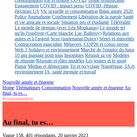
consommation
Eté et rentrée COVID
Tenue républicaine
Engagement
COVID : impact perso
COVID, éthique,
élections US
Vie sexuelle et consommation
Bilan année 2020
Police
Journalisme
Confinement
Libération de la parole
Santé
et vie amicale et sociale
Situation pro et étudiante
Téléréalité
Le monde de demain (avec Léa Moukanas)
Le monde tel
qu'ils l'espèrent (Carte blanche Luc Balleroy)
Relations aux
autres et à l'argent
Sexe (partenariat Durex)
Séries et minorités
Contraception masculine
Métavers, COP26 et conso presse
Web 3
Solidays et environnement
Marché de l'emploi du futur
10 ans mariage pour tous
Insomnies
Réussir sa vie
Modèles
de réussite
Réussite et rôles modèles
Les jeunes et le sport
Plaisir
Médias et démocratie
Tri et recyclage
Numérique, IA et
environnement
IA, santé mentale et travail
Nouvelle année et épargne
Home
Thématiques
Consommation
Nouvelle année et épargne
Au
final, tu es…
#consommation
Au final, tu es…
Vague 158, 401 répondants, 20 janvier 2023