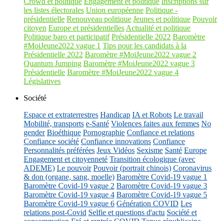
Crowd et politique
Engagement et politique
Inscriptions sur
les listes électorales
Union européenne
Politique -
présidentielle
Renouveau politique
Jeunes et politique
Pouvoir
citoyen
Europe et présidentielles
Actualité et politique
Politique baro et participatif
Présidentielle 2022
Baromètre
#MoiJeune2022 vague 1
Tips pour les candidats à la
Présidentielle 2022
Baromètre #MoiJeune2022 vague 2
Quantum Jumping
Baromètre #MoiJeune2022 vague 3
Présidentielle
Baromètre #MoiJeune2022 vague 4
Législatives
Société
Espace et extraterrestres
Handicap
IA et Robots
Le travail
Mobilité, transports
e-Santé
Violences faites aux femmes
No
gender
Bioéthique
Pornographie
Confiance et relations
Confiance société
Confiance innovations
Confiance
Personnalités préférées
Jeux Vidéos
Sexisme
Santé
Europe
Engagement et citoyenneté
Transition écologique (avec
ADEME)
Le pouvoir
Pouvoir (portrait chinois)
Coronavirus
& don (organe, sang, moelle)
Baromètre Covid-19 vague 1
Baromètre Covid-19 vague 2
Baromètre Covid-19 vague 3
Baromètre Covid-19 vague 4
Baromètre Covid-19 vague 5
Baromètre Covid-19 vague 6
Génération COVID
Les
relations post-Covid
Selfie et questions d'actu
Société et