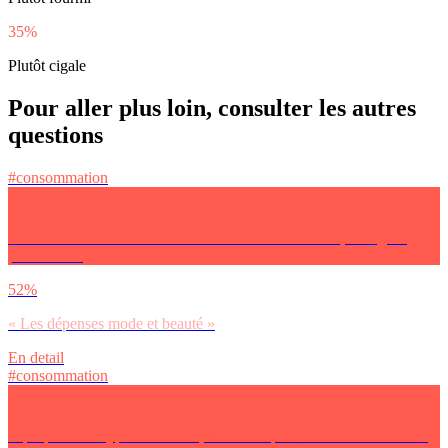
35%
Plutôt cigale
Pour aller plus loin, consulter les autres
questions
#consommation
Afin de faire des économies / mettre des sous de côté, tu rognes
plutôt sur…
52%
« Les dépenses mode et beauté »
En detail
#consommation
A propos des crypto-monnaies, sur les risques et le fonctionnement