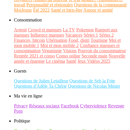
travail
Personnalité et régionales
Questions de la communauté
MoiJeune
Été 2022
Santé et bien-être
Amour et amitié
Consommation
Argent
Crowd et marques
La TV
Pokemon
Rapport aux
marques
Influence marques
Vacances
Séries 1
Séries 2
Finances, bitcoin
Ubérisation
Food, distri
Tourisme
Moi et
mon mobile 1
Moi et mon mobile 2
Confiance marques et
consommation
Veganisme
Visions
Pouvoir du consommateur
Rentrée 2021 et conso
Conso online
Seconde main
Nouvelle
année et épargne
Le cinéma
Santé
Jeux Vidéos 2025
Guests
Questions de Julien Letailleur
Questions de Seb la Frite
Questions d'Adèle Ta Chérie
Questions de Nicolas Minier
Ma vie en ligne
Privacy
Réseaux sociaux
Facebook
Cyberviolence
Revenge
Porn
Politique