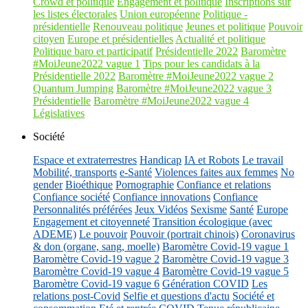
Crowd et politique
Engagement et politique
Inscriptions sur
les listes électorales
Union européenne
Politique -
présidentielle
Renouveau politique
Jeunes et politique
Pouvoir
citoyen
Europe et présidentielles
Actualité et politique
Politique baro et participatif
Présidentielle 2022
Baromètre
#MoiJeune2022 vague 1
Tips pour les candidats à la
Présidentielle 2022
Baromètre #MoiJeune2022 vague 2
Quantum Jumping
Baromètre #MoiJeune2022 vague 3
Présidentielle
Baromètre #MoiJeune2022 vague 4
Législatives
Société
Espace et extraterrestres
Handicap
IA et Robots
Le travail
Mobilité, transports
e-Santé
Violences faites aux femmes
No
gender
Bioéthique
Pornographie
Confiance et relations
Confiance société
Confiance innovations
Confiance
Personnalités préférées
Jeux Vidéos
Sexisme
Santé
Europe
Engagement et citoyenneté
Transition écologique (avec
ADEME)
Le pouvoir
Pouvoir (portrait chinois)
Coronavirus
& don (organe, sang, moelle)
Baromètre Covid-19 vague 1
Baromètre Covid-19 vague 2
Baromètre Covid-19 vague 3
Baromètre Covid-19 vague 4
Baromètre Covid-19 vague 5
Baromètre Covid-19 vague 6
Génération COVID
Les
relations post-Covid
Selfie et questions d'actu
Société et