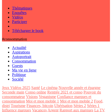
Thématiques
Enquêtes
Vidéos
Participer
Télécharger le book
#consommation
Actualité
Aspirations
Autoportrait
Consommation
Guests
Ma vie en ligne
Politique
Société
Jeux Vidéos 2025
Santé
Le cinéma
Nouvelle année et épargne
Seconde main
Conso online
Rentrée 2021 et conso
Pouvoir du
consommateur
Visions
Veganisme
Confiance marques et
consommation
Moi et mon mobile 1
Moi et mon mobile 2
Food,
distri
Tourisme
Finances, bitcoin
Ubérisation
Séries 2
Séries 1
Influence marques
Vacances
Argent
Rapport aux marques
La TV