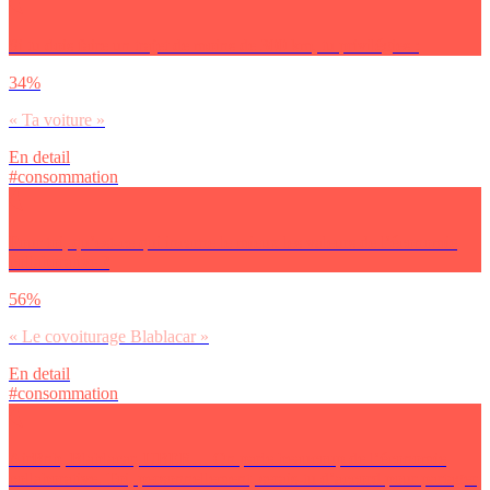
Si tu dois faire un trajet de moins de 300 km, tu privilégies :
34%
« Ta voiture »
En detail
#consommation
Pour toi, qu’est-ce qui incarne le mieux les valeurs de l’économie
collaborative ?
56%
« Le covoiturage Blablacar »
En detail
#consommation
AirBnb, Blablacar, UBER… On parle beaucoup de l’économie
collaborative. Toi, personnellement, serais-tu d’accord pour partager