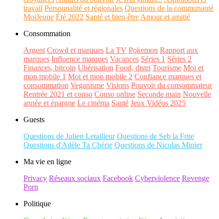
travail
Personnalité et régionales
Questions de la communauté
MoiJeune
Été 2022
Santé et bien-être
Amour et amitié
Consommation
Argent
Crowd et marques
La TV
Pokemon
Rapport aux
marques
Influence marques
Vacances
Séries 1
Séries 2
Finances, bitcoin
Ubérisation
Food, distri
Tourisme
Moi et
mon mobile 1
Moi et mon mobile 2
Confiance marques et
consommation
Veganisme
Visions
Pouvoir du consommateur
Rentrée 2021 et conso
Conso online
Seconde main
Nouvelle
année et épargne
Le cinéma
Santé
Jeux Vidéos 2025
Guests
Questions de Julien Letailleur
Questions de Seb la Frite
Questions d'Adèle Ta Chérie
Questions de Nicolas Minier
Ma vie en ligne
Privacy
Réseaux sociaux
Facebook
Cyberviolence
Revenge
Porn
Politique