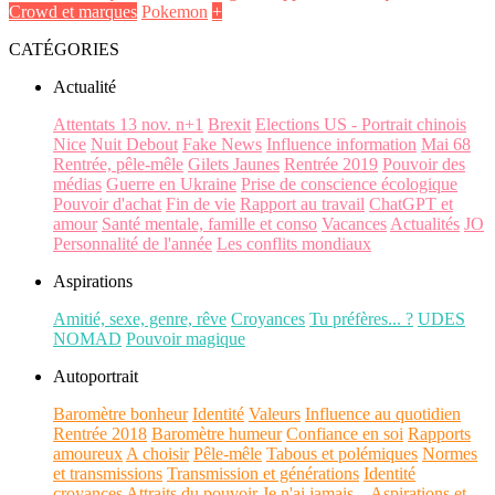
Crowd et marques
Pokemon
+
CATÉGORIES
Actualité
Attentats 13 nov. n+1
Brexit
Elections US - Portrait chinois
Nice
Nuit Debout
Fake News
Influence information
Mai 68
Rentrée, pêle-mêle
Gilets Jaunes
Rentrée 2019
Pouvoir des
médias
Guerre en Ukraine
Prise de conscience écologique
Pouvoir d'achat
Fin de vie
Rapport au travail
ChatGPT et
amour
Santé mentale, famille et conso
Vacances
Actualités
JO
Personnalité de l'année
Les conflits mondiaux
Aspirations
Amitié, sexe, genre, rêve
Croyances
Tu préfères... ?
UDES
NOMAD
Pouvoir magique
Autoportrait
Baromètre bonheur
Identité
Valeurs
Influence au quotidien
Rentrée 2018
Baromètre humeur
Confiance en soi
Rapports
amoureux
A choisir
Pêle-mêle
Tabous et polémiques
Normes
et transmissions
Transmission et générations
Identité
croyances
Attraits du pouvoir
Je n'ai jamais...
Aspirations et