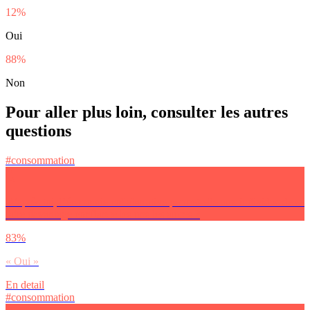
12%
Oui
88%
Non
Pour aller plus loin, consulter les autres
questions
#consommation
D’après toi, l’économie collaborative permet-elle aux individus de se
faire davantage confiance les uns les autres ?
83%
« Oui »
En detail
#consommation