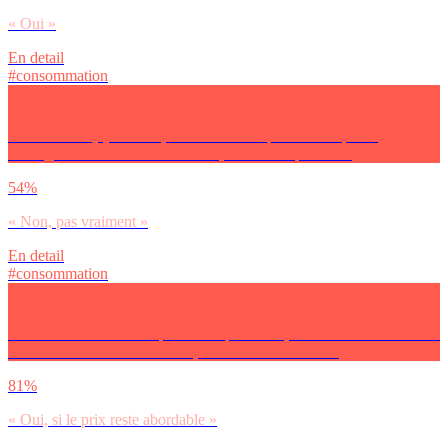
« Oui »
En detail
#consommation
Es-tu satisfait(e) de la façon dont les marques et entreprises
échangent avec toi sur tes attentes, envies et opinions ?
54%
« Non, pas vraiment »
En detail
#consommation
Si tu as le choix entre 2 produits équivalents, mais dont l’un a été co-
créé avec des consommateurs, choisirais-tu celui-ci ?
81%
« Oui, si le prix reste abordable »