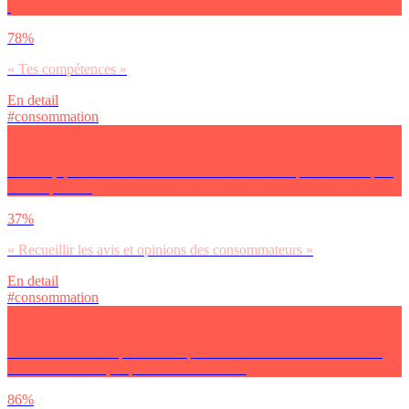
:
78%
« Tes compétences »
En detail
#consommation
Pour toi, quel doit être le rôle des réseaux sociaux pour les marques
et entreprises ?
37%
« Recueillir les avis et opinions des consommateurs »
En detail
#consommation
As-tu le sentiment que les entreprises de l’économie collaborative
contribuent de façon positive à la société?
86%