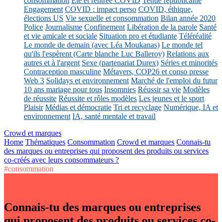
consommation
Eté et rentrée COVID
Tenue républicaine
Engagement
COVID : impact perso
COVID, éthique,
élections US
Vie sexuelle et consommation
Bilan année 2020
Police
Journalisme
Confinement
Libération de la parole
Santé
et vie amicale et sociale
Situation pro et étudiante
Téléréalité
Le monde de demain (avec Léa Moukanas)
Le monde tel
qu'ils l'espèrent (Carte blanche Luc Balleroy)
Relations aux
autres et à l'argent
Sexe (partenariat Durex)
Séries et minorités
Contraception masculine
Métavers, COP26 et conso presse
Web 3
Solidays et environnement
Marché de l'emploi du futur
10 ans mariage pour tous
Insomnies
Réussir sa vie
Modèles
de réussite
Réussite et rôles modèles
Les jeunes et le sport
Plaisir
Médias et démocratie
Tri et recyclage
Numérique, IA et
environnement
IA, santé mentale et travail
Crowd et marques
Home
Thématiques
Consommation
Crowd et marques
Connais-tu
des marques ou entreprises qui proposent des produits ou services
co-créés avec leurs consommateurs ?
#consommation
Connais-tu des marques ou entreprises
qui proposent des produits ou services co-