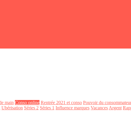
de main
Conso online
Rentrée 2021 et conso
Pouvoir du consommateu
n
Ubérisation
Séries 2
Séries 1
Influence marques
Vacances
Argent
Rap