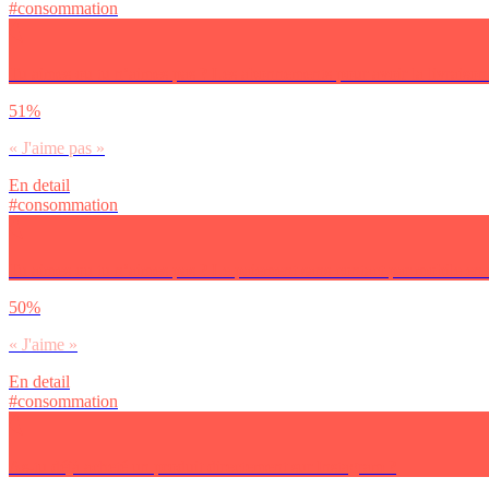
#consommation
Tu aimes ou tu n’aimes pas ? Les abonnements pour avoir la livraison 
51%
« J'aime pas »
En detail
#consommation
Tu aimes ou tu n’aimes pas ? Le paiement sans contact par mobile en
50%
« J'aime »
En detail
#consommation
As-tu déjà acheté un produit directement sur Instagram ?