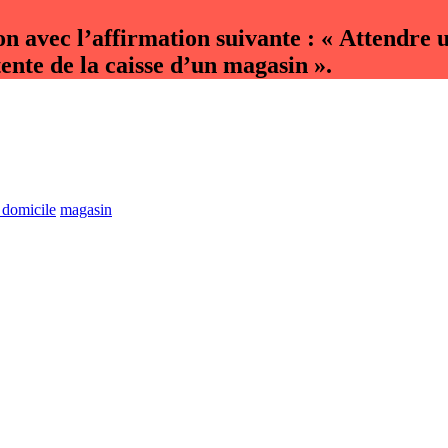
on avec l’affirmation suivante : « Attendre
tente de la caisse d’un magasin ».
à domicile
magasin