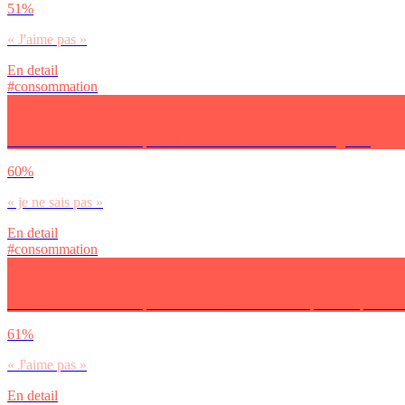
51%
« J'aime pas »
En detail
#consommation
Tu aimes ou tu n’aimes pas ? Les miroirs connectés en magasin.
60%
« je ne sais pas »
En detail
#consommation
Tu aimes ou tu n’aimes pas ? La recommandation de produits par intelli
61%
« J'aime pas »
En detail