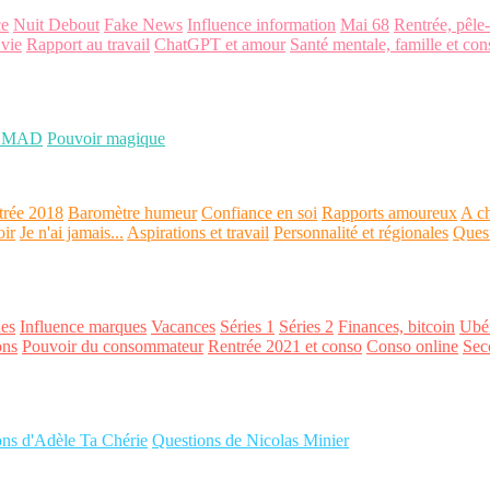
ce
Nuit Debout
Fake News
Influence information
Mai 68
Rentrée, pêle
 vie
Rapport au travail
ChatGPT et amour
Santé mentale, famille et con
OMAD
Pouvoir magique
trée 2018
Baromètre humeur
Confiance en soi
Rapports amoureux
A ch
oir
Je n'ai jamais...
Aspirations et travail
Personnalité et régionales
Ques
es
Influence marques
Vacances
Séries 1
Séries 2
Finances, bitcoin
Ubér
ons
Pouvoir du consommateur
Rentrée 2021 et conso
Conso online
Sec
ons d'Adèle Ta Chérie
Questions de Nicolas Minier