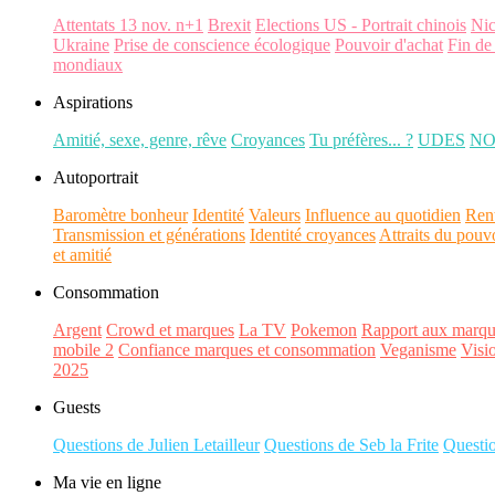
Attentats 13 nov. n+1
Brexit
Elections US - Portrait chinois
Ni
Ukraine
Prise de conscience écologique
Pouvoir d'achat
Fin de
mondiaux
Aspirations
Amitié, sexe, genre, rêve
Croyances
Tu préfères... ?
UDES
N
Autoportrait
Baromètre bonheur
Identité
Valeurs
Influence au quotidien
Ren
Transmission et générations
Identité croyances
Attraits du pouv
et amitié
Consommation
Argent
Crowd et marques
La TV
Pokemon
Rapport aux marqu
mobile 2
Confiance marques et consommation
Veganisme
Visi
2025
Guests
Questions de Julien Letailleur
Questions de Seb la Frite
Questi
Ma vie en ligne