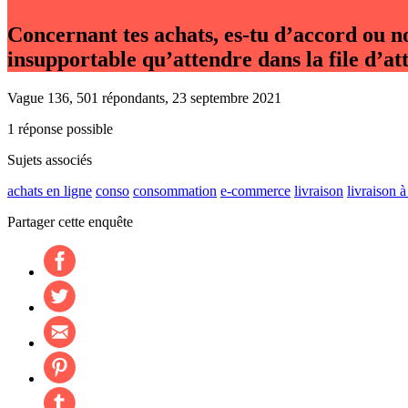
Concernant tes achats, es-tu d’accord ou n
insupportable qu’attendre dans la file d’at
Vague 136, 501 répondants, 23 septembre 2021
1 réponse possible
Sujets associés
achats en ligne
conso
consommation
e-commerce
livraison
livraison 
Partager cette enquête