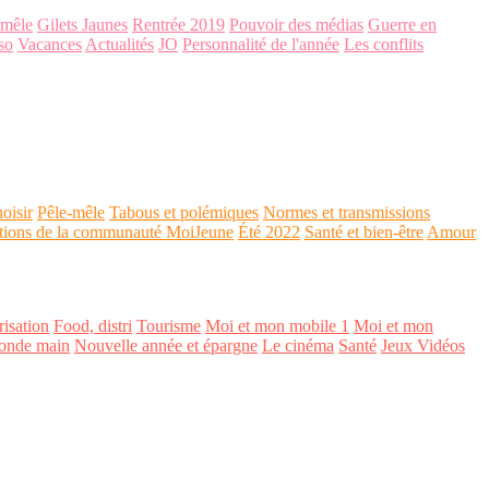
-mêle
Gilets Jaunes
Rentrée 2019
Pouvoir des médias
Guerre en
so
Vacances
Actualités
JO
Personnalité de l'année
Les conflits
oisir
Pêle-mêle
Tabous et polémiques
Normes et transmissions
tions de la communauté MoiJeune
Été 2022
Santé et bien-être
Amour
isation
Food, distri
Tourisme
Moi et mon mobile 1
Moi et mon
onde main
Nouvelle année et épargne
Le cinéma
Santé
Jeux Vidéos