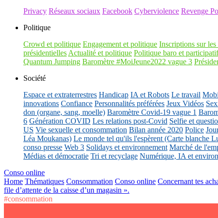
Privacy
Réseaux sociaux
Facebook
Cyberviolence
Revenge Po
Politique
Crowd et politique
Engagement et politique
Inscriptions sur les 
présidentielles
Actualité et politique
Politique baro et participati
Quantum Jumping
Baromètre #MoiJeune2022 vague 3
Présiden
Société
Espace et extraterrestres
Handicap
IA et Robots
Le travail
Mobil
innovations
Confiance
Personnalités préférées
Jeux Vidéos
Sex
don (organe, sang, moelle)
Baromètre Covid-19 vague 1
Barom
6
Génération COVID
Les relations post-Covid
Selfie et questi
US
Vie sexuelle et consommation
Bilan année 2020
Police
Jou
Léa Moukanas)
Le monde tel qu'ils l'espèrent (Carte blanche L
conso presse
Web 3
Solidays et environnement
Marché de l'emp
Médias et démocratie
Tri et recyclage
Numérique, IA et enviro
Conso online
Home
Thématiques
Consommation
Conso online
Concernant tes acha
file d’attente de la caisse d’un magasin ».
#consommation