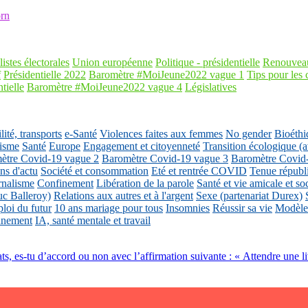
rn
listes électorales
Union européenne
Politique - présidentielle
Renouveau
f
Présidentielle 2022
Baromètre #MoiJeune2022 vague 1
Tips pour les 
tielle
Baromètre #MoiJeune2022 vague 4
Législatives
ité, transports
e-Santé
Violences faites aux femmes
No gender
Bioéthi
isme
Santé
Europe
Engagement et citoyenneté
Transition écologique
ètre Covid-19 vague 2
Baromètre Covid-19 vague 3
Baromètre Covid
ons d'actu
Société et consommation
Eté et rentrée COVID
Tenue républ
rnalisme
Confinement
Libération de la parole
Santé et vie amicale et so
uc Balleroy)
Relations aux autres et à l'argent
Sexe (partenariat Durex)
loi du futur
10 ans mariage pour tous
Insomnies
Réussir sa vie
Modèles
nnement
IA, santé mentale et travail
ts, es-tu d’accord ou non avec l’affirmation suivante : « Attendre une 