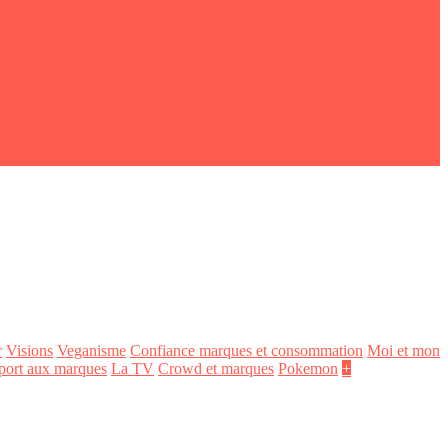
r
Visions
Veganisme
Confiance marques et consommation
Moi et mon
port aux marques
La TV
Crowd et marques
Pokemon
+