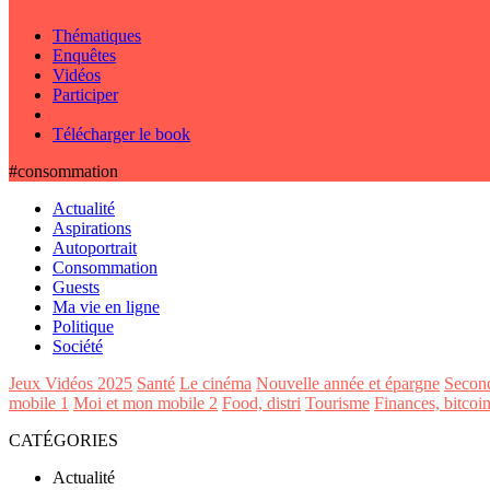
Thématiques
Enquêtes
Vidéos
Participer
Télécharger le book
#consommation
Actualité
Aspirations
Autoportrait
Consommation
Guests
Ma vie en ligne
Politique
Société
Jeux Vidéos 2025
Santé
Le cinéma
Nouvelle année et épargne
Secon
mobile 1
Moi et mon mobile 2
Food, distri
Tourisme
Finances, bitcoi
CATÉGORIES
Actualité