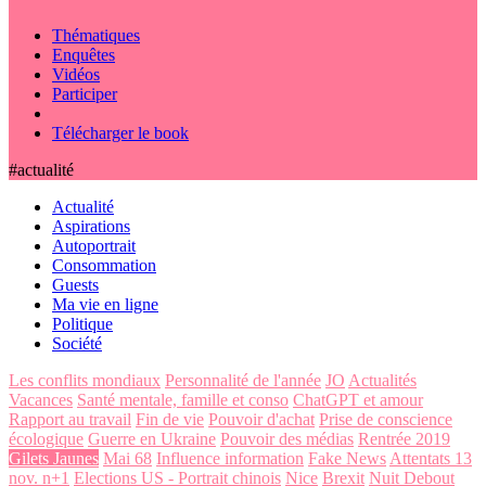
Thématiques
Enquêtes
Vidéos
Participer
Télécharger le book
#actualité
Actualité
Aspirations
Autoportrait
Consommation
Guests
Ma vie en ligne
Politique
Société
Les conflits mondiaux
Personnalité de l'année
JO
Actualités
Vacances
Santé mentale, famille et conso
ChatGPT et amour
Rapport au travail
Fin de vie
Pouvoir d'achat
Prise de conscience
écologique
Guerre en Ukraine
Pouvoir des médias
Rentrée 2019
Gilets Jaunes
Mai 68
Influence information
Fake News
Attentats 13
nov. n+1
Elections US - Portrait chinois
Nice
Brexit
Nuit Debout