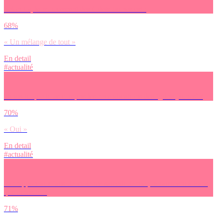
Selon toi, le mouvement des Gilets Jaunes est :
68%
« Un mélange de tout »
En detail
#actualité
Dirais-tu que tu as compris les revendications des ‘gilets jaunes’ ?
70%
« Oui »
En detail
#actualité
Par rapport aux faits de violence samedi dernier, notamment à Paris,
que dirais-tu ?
71%