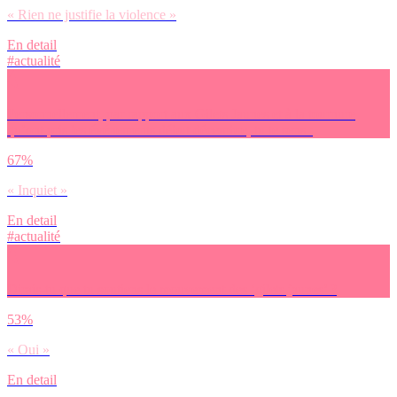
« Rien ne justifie la violence »
En detail
#actualité
Personnellement, par rapport aux Gilets Jaunes et à la tournure
qu’ont pris les événements début décembre, tu te sens :
67%
« Inquiet »
En detail
#actualité
Dirais-tu que tu soutiens le mouvement des ‘gilets jaunes’ ?
53%
« Oui »
En detail