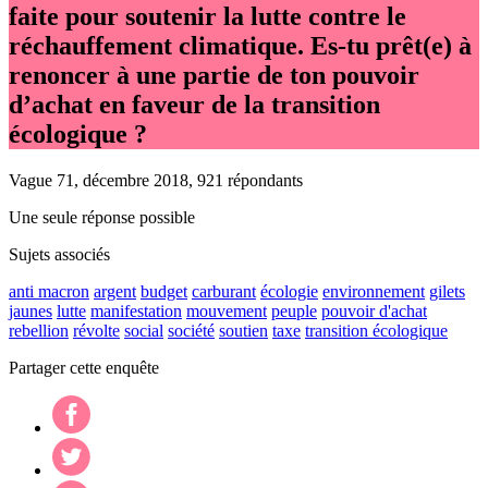
faite pour soutenir la lutte contre le
réchauffement climatique. Es-tu prêt(e) à
renoncer à une partie de ton pouvoir
d’achat en faveur de la transition
écologique ?
Vague 71, décembre 2018, 921 répondants
Une seule réponse possible
Sujets associés
anti macron
argent
budget
carburant
écologie
environnement
gilets
jaunes
lutte
manifestation
mouvement
peuple
pouvoir d'achat
rebellion
révolte
social
société
soutien
taxe
transition écologique
Partager cette enquête