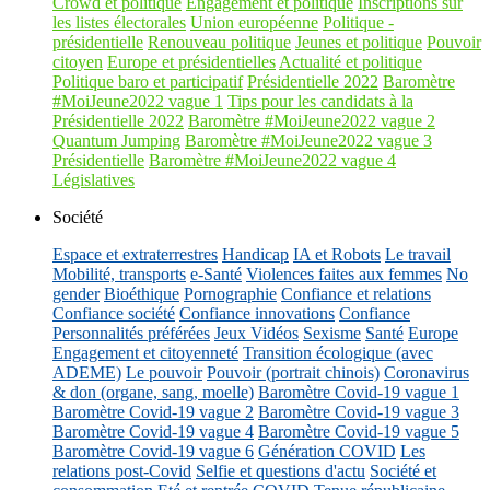
Crowd et politique
Engagement et politique
Inscriptions sur
les listes électorales
Union européenne
Politique -
présidentielle
Renouveau politique
Jeunes et politique
Pouvoir
citoyen
Europe et présidentielles
Actualité et politique
Politique baro et participatif
Présidentielle 2022
Baromètre
#MoiJeune2022 vague 1
Tips pour les candidats à la
Présidentielle 2022
Baromètre #MoiJeune2022 vague 2
Quantum Jumping
Baromètre #MoiJeune2022 vague 3
Présidentielle
Baromètre #MoiJeune2022 vague 4
Législatives
Société
Espace et extraterrestres
Handicap
IA et Robots
Le travail
Mobilité, transports
e-Santé
Violences faites aux femmes
No
gender
Bioéthique
Pornographie
Confiance et relations
Confiance société
Confiance innovations
Confiance
Personnalités préférées
Jeux Vidéos
Sexisme
Santé
Europe
Engagement et citoyenneté
Transition écologique (avec
ADEME)
Le pouvoir
Pouvoir (portrait chinois)
Coronavirus
& don (organe, sang, moelle)
Baromètre Covid-19 vague 1
Baromètre Covid-19 vague 2
Baromètre Covid-19 vague 3
Baromètre Covid-19 vague 4
Baromètre Covid-19 vague 5
Baromètre Covid-19 vague 6
Génération COVID
Les
relations post-Covid
Selfie et questions d'actu
Société et