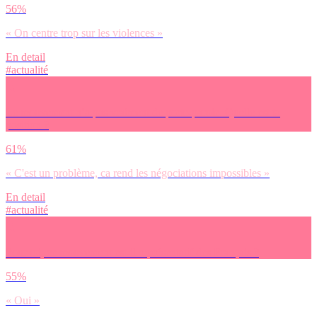
56%
« On centre trop sur les violences »
En detail
#actualité
Le mouvement n’a pas vraiment de porte-parole. Quelle est ta
position ?
61%
« C'est un problème, ca rend les négociations impossibles »
En detail
#actualité
Pour toi, ce mouvement est-il représentatif des Français ?
55%
« Oui »