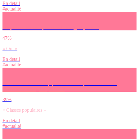
En detail
#actualité
Toi personnellement, connais-tu un ‘gilet jaune’ ?
47%
« Oui »
En detail
#actualité
Parmi les mots suivants, quels sont ceux que tu associes au
mouvement des ‘gilets jaunes’ ?
39%
« Classes populaires »
En detail
#actualité