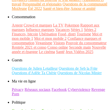
travail
Personnalité et régionales
Questions de la communauté
MoiJeune
Été 2022
Santé et bien-être
Amour et amitié
Consommation
Argent
Crowd et marques
La TV
Pokemon
Rapport aux
marques
Influence marques
Vacances
Séries 1
Séries 2
Finances, bitcoin
Ubérisation
Food, distri
Tourisme
Moi et
mon mobile 1
Moi et mon mobile 2
Confiance marques et
consommation
Veganisme
Visions
Pouvoir du consommateur
Rentrée 2021 et conso
Conso online
Seconde main
Nouvelle
année et épargne
Le cinéma
Santé
Jeux Vidéos 2025
Guests
Questions de Julien Letailleur
Questions de Seb la Frite
Questions d'Adèle Ta Chérie
Questions de Nicolas Minier
Ma vie en ligne
Privacy
Réseaux sociaux
Facebook
Cyberviolence
Revenge
Porn
Politique