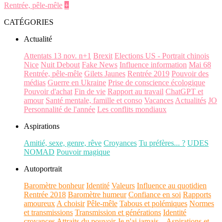
Rentrée, pêle-mêle
+
CATÉGORIES
Actualité
Attentats 13 nov. n+1
Brexit
Elections US - Portrait chinois
Nice
Nuit Debout
Fake News
Influence information
Mai 68
Rentrée, pêle-mêle
Gilets Jaunes
Rentrée 2019
Pouvoir des
médias
Guerre en Ukraine
Prise de conscience écologique
Pouvoir d'achat
Fin de vie
Rapport au travail
ChatGPT et
amour
Santé mentale, famille et conso
Vacances
Actualités
JO
Personnalité de l'année
Les conflits mondiaux
Aspirations
Amitié, sexe, genre, rêve
Croyances
Tu préfères... ?
UDES
NOMAD
Pouvoir magique
Autoportrait
Baromètre bonheur
Identité
Valeurs
Influence au quotidien
Rentrée 2018
Baromètre humeur
Confiance en soi
Rapports
amoureux
A choisir
Pêle-mêle
Tabous et polémiques
Normes
et transmissions
Transmission et générations
Identité
croyances
Attraits du pouvoir
Je n'ai jamais...
Aspirations et