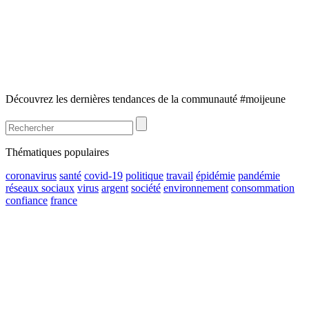
Découvrez les dernières tendances de la communauté #moijeune
Thématiques populaires
coronavirus
santé
covid-19
politique
travail
épidémie
pandémie
réseaux sociaux
virus
argent
société
environnement
consommation
confiance
france