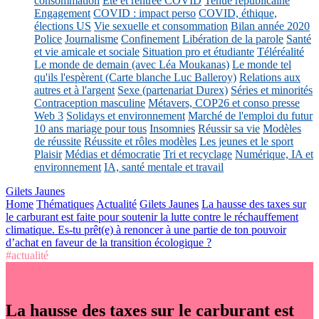
consommation
Eté et rentrée COVID
Tenue républicaine
Engagement
COVID : impact perso
COVID, éthique,
élections US
Vie sexuelle et consommation
Bilan année 2020
Police
Journalisme
Confinement
Libération de la parole
Santé
et vie amicale et sociale
Situation pro et étudiante
Téléréalité
Le monde de demain (avec Léa Moukanas)
Le monde tel
qu'ils l'espèrent (Carte blanche Luc Balleroy)
Relations aux
autres et à l'argent
Sexe (partenariat Durex)
Séries et minorités
Contraception masculine
Métavers, COP26 et conso presse
Web 3
Solidays et environnement
Marché de l'emploi du futur
10 ans mariage pour tous
Insomnies
Réussir sa vie
Modèles
de réussite
Réussite et rôles modèles
Les jeunes et le sport
Plaisir
Médias et démocratie
Tri et recyclage
Numérique, IA et
environnement
IA, santé mentale et travail
Gilets Jaunes
Home
Thématiques
Actualité
Gilets Jaunes
La hausse des taxes sur
le carburant est faite pour soutenir la lutte contre le réchauffement
climatique. Es-tu prêt(e) à renoncer à une partie de ton pouvoir
d’achat en faveur de la transition écologique ?
#actualité
La hausse des taxes sur le carburant est