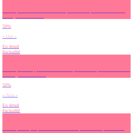
Est-ce que ta vie sentimentale fait partie de ce qui te donne envie /
l’énergie de te battre ?
59%
« Oui »
En detail
#actualité
Est-ce que tes rapports familiaux font partie de ce qui te donne envie
/ l’énergie de te battre ?
50%
« Non »
En detail
#actualité
Est-ce que tes perspectives d’avenir font partie de ce qui te donne