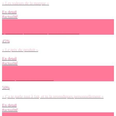
« Les valeurs de la marque »
En detail
#actualité
Quel est ton premier critère parmi les suivants ?
45%
« Le prix du produit »
En detail
#actualité
Pour toi, la « valeur famille »…
50%
« Ça te parle tout à fait, et tu la revendiques personnellement »
En detail
#actualité