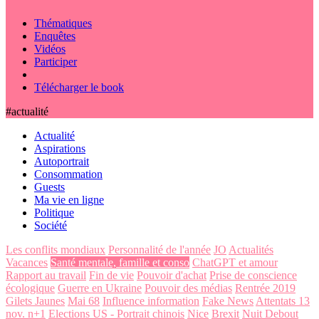
Thématiques
Enquêtes
Vidéos
Participer
Télécharger le book
#actualité
Actualité
Aspirations
Autoportrait
Consommation
Guests
Ma vie en ligne
Politique
Société
Les conflits mondiaux
Personnalité de l'année
JO
Actualités
Vacances
Santé mentale, famille et conso
ChatGPT et amour
Rapport au travail
Fin de vie
Pouvoir d'achat
Prise de conscience
écologique
Guerre en Ukraine
Pouvoir des médias
Rentrée 2019
Gilets Jaunes
Mai 68
Influence information
Fake News
Attentats 13
nov. n+1
Elections US - Portrait chinois
Nice
Brexit
Nuit Debout