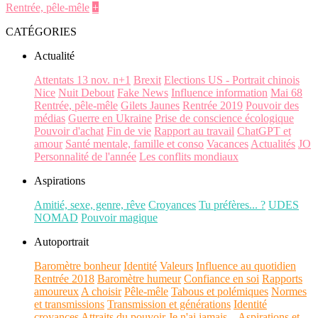
Rentrée, pêle-mêle
+
CATÉGORIES
Actualité
Attentats 13 nov. n+1
Brexit
Elections US - Portrait chinois
Nice
Nuit Debout
Fake News
Influence information
Mai 68
Rentrée, pêle-mêle
Gilets Jaunes
Rentrée 2019
Pouvoir des
médias
Guerre en Ukraine
Prise de conscience écologique
Pouvoir d'achat
Fin de vie
Rapport au travail
ChatGPT et
amour
Santé mentale, famille et conso
Vacances
Actualités
JO
Personnalité de l'année
Les conflits mondiaux
Aspirations
Amitié, sexe, genre, rêve
Croyances
Tu préfères... ?
UDES
NOMAD
Pouvoir magique
Autoportrait
Baromètre bonheur
Identité
Valeurs
Influence au quotidien
Rentrée 2018
Baromètre humeur
Confiance en soi
Rapports
amoureux
A choisir
Pêle-mêle
Tabous et polémiques
Normes
et transmissions
Transmission et générations
Identité
croyances
Attraits du pouvoir
Je n'ai jamais...
Aspirations et