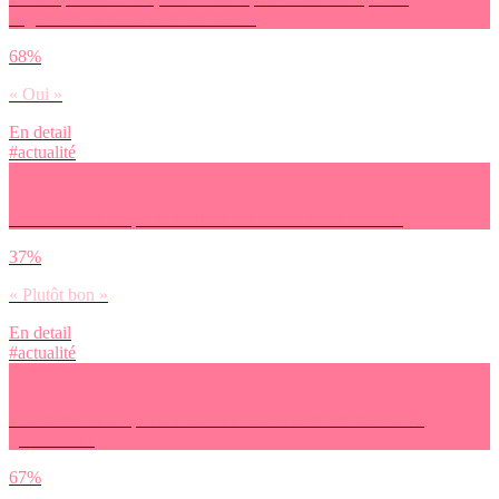
négativement sur ta santé mentale ?
68%
« Oui »
En detail
#actualité
Comment est-ce que tu évalues ton état de santé mentale
37%
« Plutôt bon »
En detail
#actualité
Comment est-ce que tu évalues l’état de santé mentale de ta
génération ?
67%