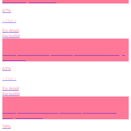
envie / l’énergie de te battre ?
67%
« Oui »
En detail
#actualité
Est-ce que ton travail fait partie de ce qui te donne envie / l’énergie
de te battre ?
63%
« Oui »
En detail
#actualité
Est-ce que le climat social fait partie de ce qui te donne envie /
l’énergie de te battre ?
59%