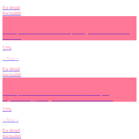
En detail
#actualité
Est-ce que le débat sur les retraites pèse négativement sur ta santé
mentale ?
53%
« Non »
En detail
#actualité
Est-ce que la situation des femmes dans le monde (Iran,
Afghanistan…) pèse négativement sur ta santé mentale ?
53%
« Non »
En detail
#actualité