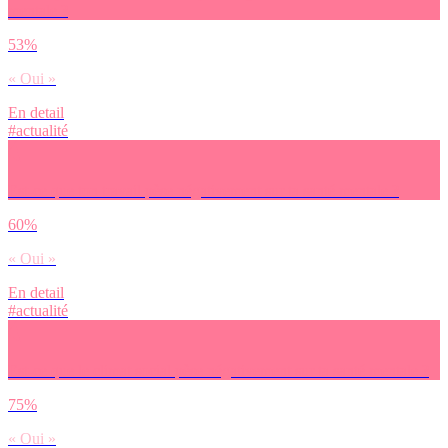
mentale ?
53%
« Oui »
En detail
#actualité
Est-ce que ton travail pèse négativement sur ta santé mentale ?
60%
« Oui »
En detail
#actualité
Est-ce que le climat social pèse négativement sur ta santé mentale ?
75%
« Oui »