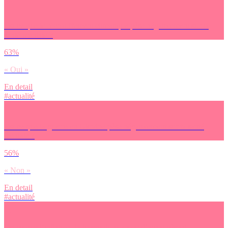
Est-ce que le réchauffement climatique pèse négativement sur ta
santé mentale ?
63%
« Oui »
En detail
#actualité
Est-ce que la guerre en Ukraine pèse négativement sur ta santé
mentale ?
56%
« Non »
En detail
#actualité
Est-ce que l’inflation, la baisse du pouvoir d’achat pèsent