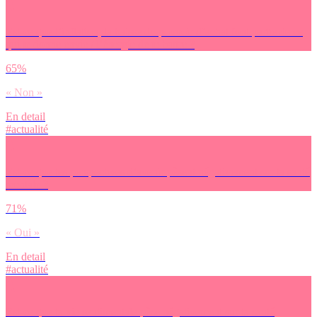
Est-ce que l’inflation, la baisse du pouvoir d’achat font partie de ce
qui te donne envie / l’énergie de te battre ?
65%
« Non »
En detail
#actualité
Est-ce que tes perspectives d’avenir pèsent négativement sur ta santé
mentale ?
71%
« Oui »
En detail
#actualité
Est-ce que ta vie sentimentale pèse négativement sur ta santé