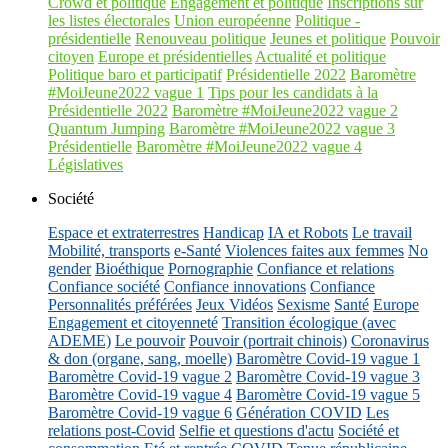
Crowd et politique
Engagement et politique
Inscriptions sur
les listes électorales
Union européenne
Politique -
présidentielle
Renouveau politique
Jeunes et politique
Pouvoir
citoyen
Europe et présidentielles
Actualité et politique
Politique baro et participatif
Présidentielle 2022
Baromètre
#MoiJeune2022 vague 1
Tips pour les candidats à la
Présidentielle 2022
Baromètre #MoiJeune2022 vague 2
Quantum Jumping
Baromètre #MoiJeune2022 vague 3
Présidentielle
Baromètre #MoiJeune2022 vague 4
Législatives
Société
Espace et extraterrestres
Handicap
IA et Robots
Le travail
Mobilité, transports
e-Santé
Violences faites aux femmes
No
gender
Bioéthique
Pornographie
Confiance et relations
Confiance société
Confiance innovations
Confiance
Personnalités préférées
Jeux Vidéos
Sexisme
Santé
Europe
Engagement et citoyenneté
Transition écologique (avec
ADEME)
Le pouvoir
Pouvoir (portrait chinois)
Coronavirus
& don (organe, sang, moelle)
Baromètre Covid-19 vague 1
Baromètre Covid-19 vague 2
Baromètre Covid-19 vague 3
Baromètre Covid-19 vague 4
Baromètre Covid-19 vague 5
Baromètre Covid-19 vague 6
Génération COVID
Les
relations post-Covid
Selfie et questions d'actu
Société et