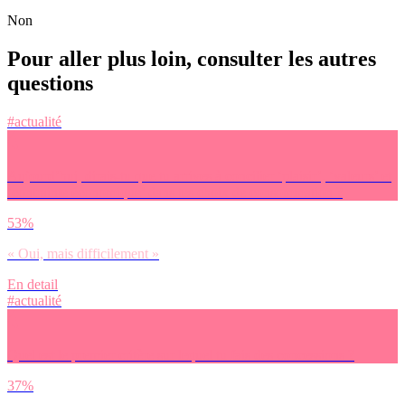
Non
Pour aller plus loin, consulter les autres
questions
#actualité
Aujourd’hui, dirais-tu que tu arrives à concilier ‘plaisir’, ‘valeurs’ et
‘contrainte économique’ dans tes choix de consommation ?
53%
« Oui, mais difficilement »
En detail
#actualité
Quel est le premier critère sur lequel tu fais des concessions ?
37%