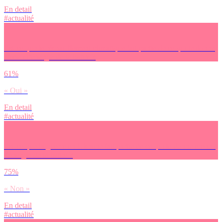
En detail
#actualité
Est-ce que le réchauffement climatique fait partie de ce qui te donne
envie / l’énergie de te battre ?
61%
« Oui »
En detail
#actualité
Est-ce que la guerre en Ukraine fait partie de ce qui te donne envie /
l’énergie de te battre ?
75%
« Non »
En detail
#actualité