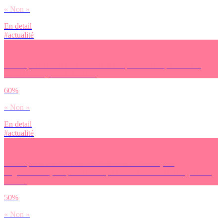
« Non »
En detail
#actualité
Est-ce que le débat sur les retraites fait partie de ce qui te donne
envie / l’énergie de te battre ?
60%
« Non »
En detail
#actualité
Est-ce que la situation des femmes dans le monde (Iran,
Afghanistan…) fait partie de ce qui te donne envie / l’énergie de te
battre ?
50%
« Non »