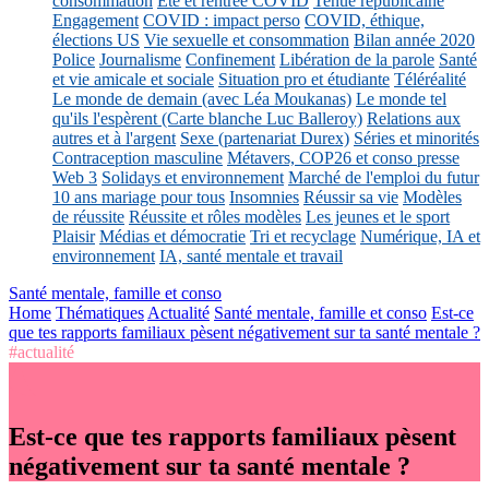
consommation
Eté et rentrée COVID
Tenue républicaine
Engagement
COVID : impact perso
COVID, éthique,
élections US
Vie sexuelle et consommation
Bilan année 2020
Police
Journalisme
Confinement
Libération de la parole
Santé
et vie amicale et sociale
Situation pro et étudiante
Téléréalité
Le monde de demain (avec Léa Moukanas)
Le monde tel
qu'ils l'espèrent (Carte blanche Luc Balleroy)
Relations aux
autres et à l'argent
Sexe (partenariat Durex)
Séries et minorités
Contraception masculine
Métavers, COP26 et conso presse
Web 3
Solidays et environnement
Marché de l'emploi du futur
10 ans mariage pour tous
Insomnies
Réussir sa vie
Modèles
de réussite
Réussite et rôles modèles
Les jeunes et le sport
Plaisir
Médias et démocratie
Tri et recyclage
Numérique, IA et
environnement
IA, santé mentale et travail
Santé mentale, famille et conso
Home
Thématiques
Actualité
Santé mentale, famille et conso
Est-ce
que tes rapports familiaux pèsent négativement sur ta santé mentale ?
#actualité
Est-ce que tes rapports familiaux pèsent
négativement sur ta santé mentale ?