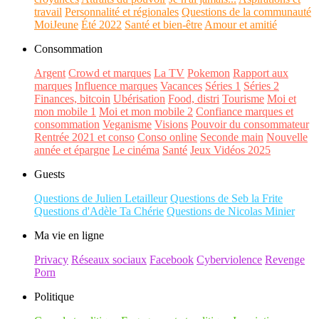
travail
Personnalité et régionales
Questions de la communauté
MoiJeune
Été 2022
Santé et bien-être
Amour et amitié
Consommation
Argent
Crowd et marques
La TV
Pokemon
Rapport aux
marques
Influence marques
Vacances
Séries 1
Séries 2
Finances, bitcoin
Ubérisation
Food, distri
Tourisme
Moi et
mon mobile 1
Moi et mon mobile 2
Confiance marques et
consommation
Veganisme
Visions
Pouvoir du consommateur
Rentrée 2021 et conso
Conso online
Seconde main
Nouvelle
année et épargne
Le cinéma
Santé
Jeux Vidéos 2025
Guests
Questions de Julien Letailleur
Questions de Seb la Frite
Questions d'Adèle Ta Chérie
Questions de Nicolas Minier
Ma vie en ligne
Privacy
Réseaux sociaux
Facebook
Cyberviolence
Revenge
Porn
Politique