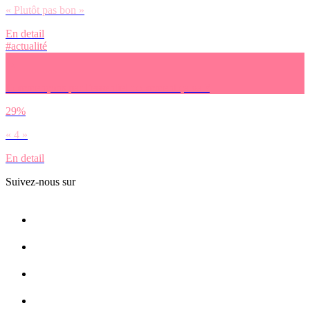
« Plutôt pas bon »
En detail
#actualité
Commençons par l’essentiel : comment ça va ?
29%
« 4 »
En detail
Suivez-nous sur