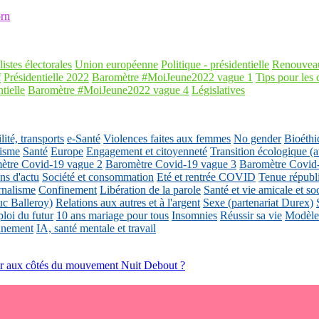
rn
listes électorales
Union européenne
Politique - présidentielle
Renouveau
f
Présidentielle 2022
Baromètre #MoiJeune2022 vague 1
Tips pour les 
tielle
Baromètre #MoiJeune2022 vague 4
Législatives
ité, transports
e-Santé
Violences faites aux femmes
No gender
Bioéthi
isme
Santé
Europe
Engagement et citoyenneté
Transition écologique
ètre Covid-19 vague 2
Baromètre Covid-19 vague 3
Baromètre Covid
ons d'actu
Société et consommation
Eté et rentrée COVID
Tenue républ
rnalisme
Confinement
Libération de la parole
Santé et vie amicale et so
uc Balleroy)
Relations aux autres et à l'argent
Sexe (partenariat Durex)
loi du futur
10 ans mariage pour tous
Insomnies
Réussir sa vie
Modèles
nnement
IA, santé mentale et travail
ger aux côtés du mouvement Nuit Debout ?