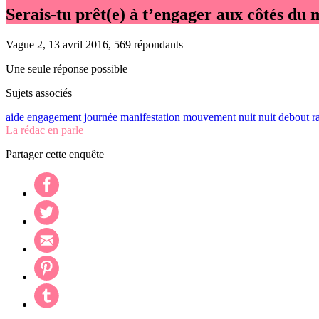
Serais-tu prêt(e) à t’engager aux côtés d
Vague 2, 13 avril 2016, 569 répondants
Une seule réponse possible
Sujets associés
aide
engagement
journée
manifestation
mouvement
nuit
nuit debout
r
La rédac en parle
Partager cette enquête