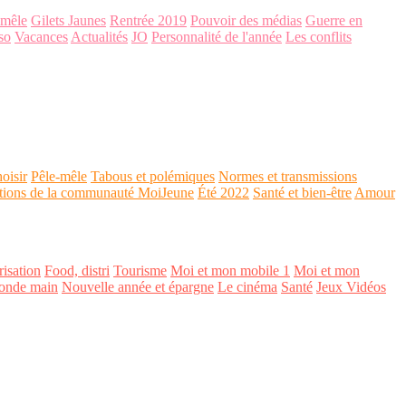
-mêle
Gilets Jaunes
Rentrée 2019
Pouvoir des médias
Guerre en
so
Vacances
Actualités
JO
Personnalité de l'année
Les conflits
oisir
Pêle-mêle
Tabous et polémiques
Normes et transmissions
tions de la communauté MoiJeune
Été 2022
Santé et bien-être
Amour
isation
Food, distri
Tourisme
Moi et mon mobile 1
Moi et mon
onde main
Nouvelle année et épargne
Le cinéma
Santé
Jeux Vidéos