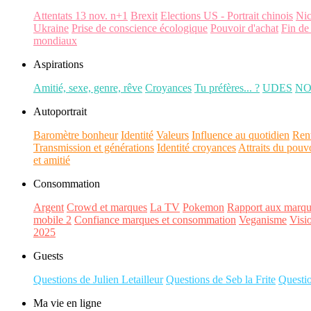
Attentats 13 nov. n+1
Brexit
Elections US - Portrait chinois
Ni
Ukraine
Prise de conscience écologique
Pouvoir d'achat
Fin de
mondiaux
Aspirations
Amitié, sexe, genre, rêve
Croyances
Tu préfères... ?
UDES
N
Autoportrait
Baromètre bonheur
Identité
Valeurs
Influence au quotidien
Ren
Transmission et générations
Identité croyances
Attraits du pouv
et amitié
Consommation
Argent
Crowd et marques
La TV
Pokemon
Rapport aux marqu
mobile 2
Confiance marques et consommation
Veganisme
Visi
2025
Guests
Questions de Julien Letailleur
Questions de Seb la Frite
Questi
Ma vie en ligne