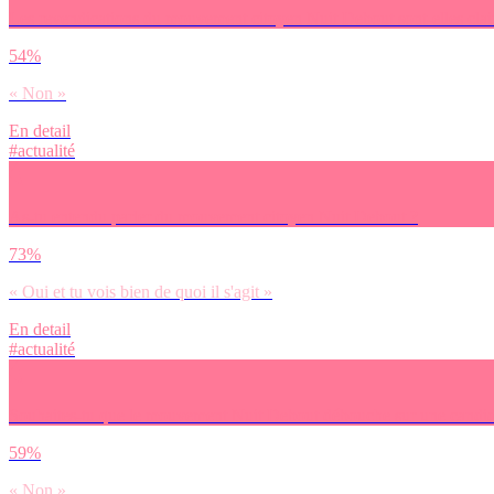
Les revendications du mouvement citoyen Nuit Debout sont-elles clair
54%
« Non »
En detail
#actualité
As-tu entendu parler du mouvement citoyen Nuit Debout ?
73%
« Oui et tu vois bien de quoi il s'agit »
En detail
#actualité
Souhaites-tu que le mouvement Nuit Debout débouche sur une candidat
59%
« Non »