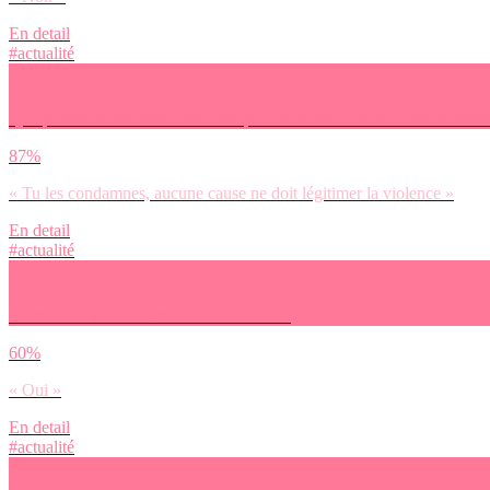
En detail
#actualité
Que penses-tu des débordements qui ont eu lieu lors de certains ra
87%
« Tu les condamnes, aucune cause ne doit légitimer la violence »
En detail
#actualité
Soutiens-tu le mouvement Nuit Debout ?
60%
« Oui »
En detail
#actualité