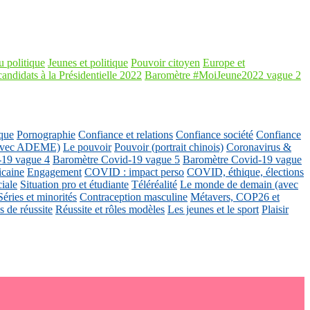
 politique
Jeunes et politique
Pouvoir citoyen
Europe et
candidats à la Présidentielle 2022
Baromètre #MoiJeune2022 vague 2
que
Pornographie
Confiance et relations
Confiance société
Confiance
 (avec ADEME)
Le pouvoir
Pouvoir (portrait chinois)
Coronavirus &
-19 vague 4
Baromètre Covid-19 vague 5
Baromètre Covid-19 vague
icaine
Engagement
COVID : impact perso
COVID, éthique, élections
ciale
Situation pro et étudiante
Téléréalité
Le monde de demain (avec
Séries et minorités
Contraception masculine
Métavers, COP26 et
 de réussite
Réussite et rôles modèles
Les jeunes et le sport
Plaisir