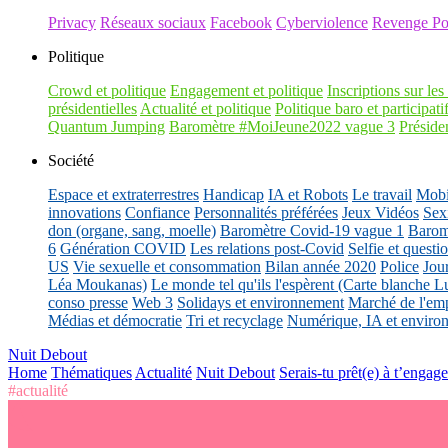
Privacy
Réseaux sociaux
Facebook
Cyberviolence
Revenge Po
Politique
Crowd et politique
Engagement et politique
Inscriptions sur les 
présidentielles
Actualité et politique
Politique baro et participati
Quantum Jumping
Baromètre #MoiJeune2022 vague 3
Présiden
Société
Espace et extraterrestres
Handicap
IA et Robots
Le travail
Mobil
innovations
Confiance
Personnalités préférées
Jeux Vidéos
Sex
don (organe, sang, moelle)
Baromètre Covid-19 vague 1
Barom
6
Génération COVID
Les relations post-Covid
Selfie et questi
US
Vie sexuelle et consommation
Bilan année 2020
Police
Jou
Léa Moukanas)
Le monde tel qu'ils l'espèrent (Carte blanche L
conso presse
Web 3
Solidays et environnement
Marché de l'emp
Médias et démocratie
Tri et recyclage
Numérique, IA et enviro
Nuit Debout
Home
Thématiques
Actualité
Nuit Debout
Serais-tu prêt(e) à t’enga
#actualité