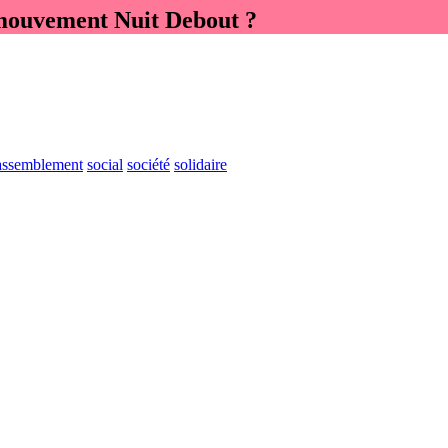
u mouvement Nuit Debout ?
assemblement
social
société
solidaire