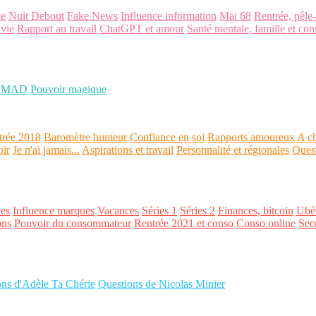
ce
Nuit Debout
Fake News
Influence information
Mai 68
Rentrée, pêle
 vie
Rapport au travail
ChatGPT et amour
Santé mentale, famille et con
OMAD
Pouvoir magique
trée 2018
Baromètre humeur
Confiance en soi
Rapports amoureux
A ch
oir
Je n'ai jamais...
Aspirations et travail
Personnalité et régionales
Ques
es
Influence marques
Vacances
Séries 1
Séries 2
Finances, bitcoin
Ubér
ons
Pouvoir du consommateur
Rentrée 2021 et conso
Conso online
Sec
ons d'Adèle Ta Chérie
Questions de Nicolas Minier