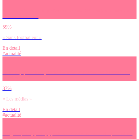
Si tu avais le choix, tu préfèrerais une société sans journalistes ou
sans footballeurs ?
59%
« Sans footballeur »
En detail
#actualité
Selon toi, qui doit en priorité identifier et chasser les fausses infos
qui circulent ?
37%
« Les médias »
En detail
#actualité
Imagine qu’un(e) ami(e) poste sur Facebook un article qui contient