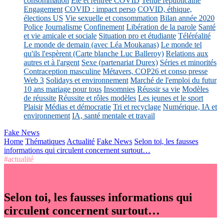
consommation
Eté et rentrée COVID
Tenue républicaine
Engagement
COVID : impact perso
COVID, éthique,
élections US
Vie sexuelle et consommation
Bilan année 2020
Police
Journalisme
Confinement
Libération de la parole
Santé
et vie amicale et sociale
Situation pro et étudiante
Téléréalité
Le monde de demain (avec Léa Moukanas)
Le monde tel
qu'ils l'espèrent (Carte blanche Luc Balleroy)
Relations aux
autres et à l'argent
Sexe (partenariat Durex)
Séries et minorités
Contraception masculine
Métavers, COP26 et conso presse
Web 3
Solidays et environnement
Marché de l'emploi du futur
10 ans mariage pour tous
Insomnies
Réussir sa vie
Modèles
de réussite
Réussite et rôles modèles
Les jeunes et le sport
Plaisir
Médias et démocratie
Tri et recyclage
Numérique, IA et
environnement
IA, santé mentale et travail
Fake News
Home
Thématiques
Actualité
Fake News
Selon toi, les fausses
informations qui circulent concernent surtout…
#actualité
Selon toi, les fausses informations qui
circulent concernent surtout…