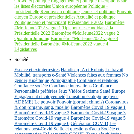
Crowd et politique
Engagement et politique
Inscriptions sur
les listes électorales
Union européenne
Politique -
présidentielle
Renouveau politique
Jeunes et politique
Pouvoir
citoyen
Europe et présidentielles
Actualité et politique
Politique baro et participatif
Présidentielle 2022
Baromètre
#MoiJeune2022 vague 1
Tips pour les candidats à la
Présidentielle 2022
Baromètre #MoiJeune2022 vague 2
Quantum Jumping
Baromètre #MoiJeune2022 vague 3
Présidentielle
Baromètre #MoiJeune2022 vague 4
Législatives
Société
Espace et extraterrestres
Handicap
IA et Robots
Le travail
Mobilité, transports
e-Santé
Violences faites aux femmes
No
gender
Bioéthique
Pornographie
Confiance et relations
Confiance société
Confiance innovations
Confiance
Personnalités préférées
Jeux Vidéos
Sexisme
Santé
Europe
Engagement et citoyenneté
Transition écologique (avec
ADEME)
Le pouvoir
Pouvoir (portrait chinois)
Coronavirus
& don (organe, sang, moelle)
Baromètre Covid-19 vague 1
Baromètre Covid-19 vague 2
Baromètre Covid-19 vague 3
Baromètre Covid-19 vague 4
Baromètre Covid-19 vague 5
Baromètre Covid-19 vague 6
Génération COVID
Les
relations post-Covid
Selfie et questions d'actu
Société et