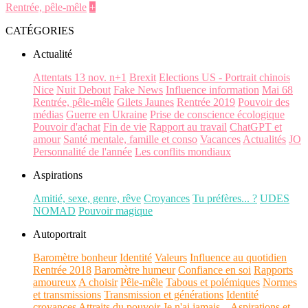
Rentrée, pêle-mêle
+
CATÉGORIES
Actualité
Attentats 13 nov. n+1
Brexit
Elections US - Portrait chinois
Nice
Nuit Debout
Fake News
Influence information
Mai 68
Rentrée, pêle-mêle
Gilets Jaunes
Rentrée 2019
Pouvoir des
médias
Guerre en Ukraine
Prise de conscience écologique
Pouvoir d'achat
Fin de vie
Rapport au travail
ChatGPT et
amour
Santé mentale, famille et conso
Vacances
Actualités
JO
Personnalité de l'année
Les conflits mondiaux
Aspirations
Amitié, sexe, genre, rêve
Croyances
Tu préfères... ?
UDES
NOMAD
Pouvoir magique
Autoportrait
Baromètre bonheur
Identité
Valeurs
Influence au quotidien
Rentrée 2018
Baromètre humeur
Confiance en soi
Rapports
amoureux
A choisir
Pêle-mêle
Tabous et polémiques
Normes
et transmissions
Transmission et générations
Identité
croyances
Attraits du pouvoir
Je n'ai jamais...
Aspirations et