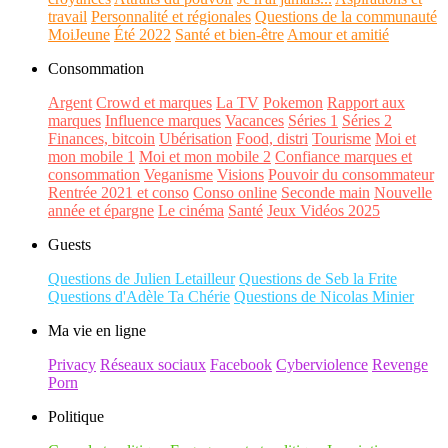
travail
Personnalité et régionales
Questions de la communauté
MoiJeune
Été 2022
Santé et bien-être
Amour et amitié
Consommation
Argent
Crowd et marques
La TV
Pokemon
Rapport aux
marques
Influence marques
Vacances
Séries 1
Séries 2
Finances, bitcoin
Ubérisation
Food, distri
Tourisme
Moi et
mon mobile 1
Moi et mon mobile 2
Confiance marques et
consommation
Veganisme
Visions
Pouvoir du consommateur
Rentrée 2021 et conso
Conso online
Seconde main
Nouvelle
année et épargne
Le cinéma
Santé
Jeux Vidéos 2025
Guests
Questions de Julien Letailleur
Questions de Seb la Frite
Questions d'Adèle Ta Chérie
Questions de Nicolas Minier
Ma vie en ligne
Privacy
Réseaux sociaux
Facebook
Cyberviolence
Revenge
Porn
Politique