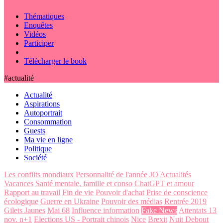
Thématiques
Enquêtes
Vidéos
Participer
Télécharger le book
#actualité
Actualité
Aspirations
Autoportrait
Consommation
Guests
Ma vie en ligne
Politique
Société
Les conflits mondiaux
Personnalité de l'année
JO
Actualités
Vacances
Santé mentale, famille et conso
ChatGPT et amour
Rapport au travail
Fin de vie
Pouvoir d'achat
Prise de conscience
écologique
Guerre en Ukraine
Pouvoir des médias
Rentrée 2019
Gilets Jaunes
Mai 68
Influence information
Fake News
Attentats 13
nov. n+1
Elections US - Portrait chinois
Nice
Brexit
Nuit Debout