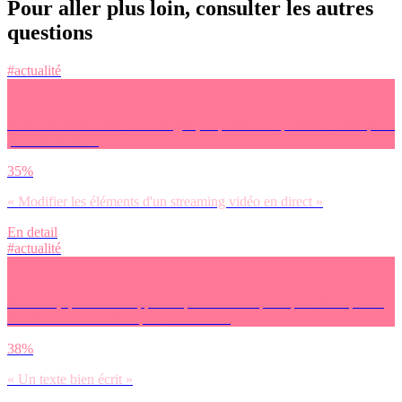
Pour aller plus loin, consulter les autres
questions
#actualité
Entre ces différentes technologies, tu préfèrerais posséder celle qui te
permettrait de…
35%
« Modifier les éléments d'un streaming vidéo en direct »
En detail
#actualité
Selon toi, quel est le support le plus convainquant pour faire passer
une fausse information pour une vraie ?
38%
« Un texte bien écrit »