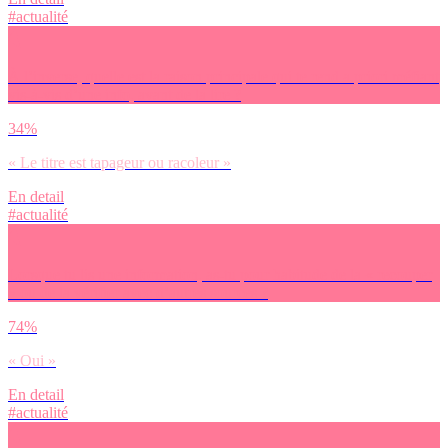
#actualité
À l’inverse, quelle est la raison principale qui te rend a priori méfiant
vis-à-vis d’une info, avant de la lire ?
34%
« Le titre est tapageur ou racoleur »
En detail
#actualité
Lorsque tu lis une information, as-tu pour habitude de la « recouper
» ou de la vérifier avec d’autres sources ?
74%
« Oui »
En detail
#actualité