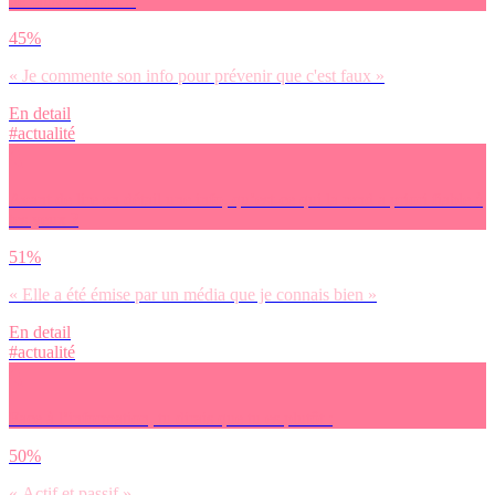
de fausses infos…
45%
« Je commente son info pour prévenir que c'est faux »
En detail
#actualité
Avant de lire en détail une info, qu’est-ce qui la rend a priori fiable à
tes yeux ?
51%
« Elle a été émise par un média que je connais bien »
En detail
#actualité
Face à l’information, tu dirais que tu es plutôt :
50%
« Actif et passif »