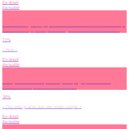
En detail
#actualité
Il existe des logiciels qui permettent de modifier une vidéo en temps
réel. Y as-tu déjà pensé quand tu regardes une vidéo d’actualité ?
71%
« Non »
En detail
#actualité
Au sujet des fake news, as-tu déjà été ‘piégé’ par une fausse
information à laquelle tu as d’abord cru ?
38%
« Oui mais je m'en suis vite rendu compte »
En detail
#actualité