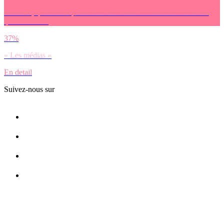
Selon toi, qui doit en priorité identifier et chasser les fausses infos
qui circulent ?
37%
« Les médias »
En detail
Suivez-nous sur