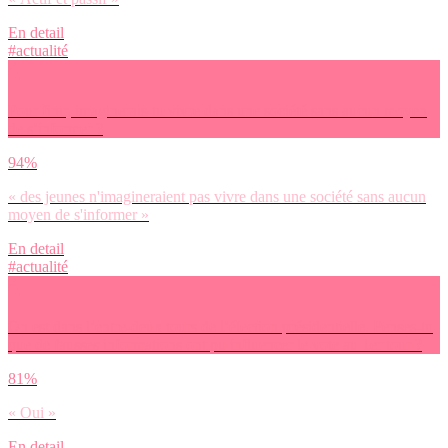
En detail
#actualité
Pour finir, imaginerais-tu vivre dans une société sans aucun moyen
de s’informer ?
94%
« des jeunes n'imagineraient pas vivre dans une société sans aucun
moyen de s'informer »
En detail
#actualité
On est dans l’entre-deux tours de l’élection présidentielle. Penses-tu
que de fausses informations ont pu influencer le vote au 1er tour ?
81%
« Oui »
En detail