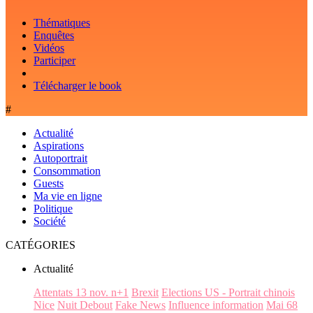
Thématiques
Enquêtes
Vidéos
Participer
Télécharger le book
#
Actualité
Aspirations
Autoportrait
Consommation
Guests
Ma vie en ligne
Politique
Société
CATÉGORIES
Actualité
Attentats 13 nov. n+1
Brexit
Elections US - Portrait chinois
Nice
Nuit Debout
Fake News
Influence information
Mai 68