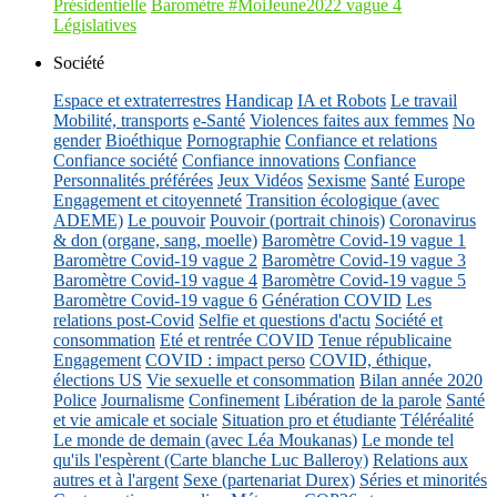
Présidentielle
Baromètre #MoiJeune2022 vague 4
Législatives
Société
Espace et extraterrestres
Handicap
IA et Robots
Le travail
Mobilité, transports
e-Santé
Violences faites aux femmes
No
gender
Bioéthique
Pornographie
Confiance et relations
Confiance société
Confiance innovations
Confiance
Personnalités préférées
Jeux Vidéos
Sexisme
Santé
Europe
Engagement et citoyenneté
Transition écologique (avec
ADEME)
Le pouvoir
Pouvoir (portrait chinois)
Coronavirus
& don (organe, sang, moelle)
Baromètre Covid-19 vague 1
Baromètre Covid-19 vague 2
Baromètre Covid-19 vague 3
Baromètre Covid-19 vague 4
Baromètre Covid-19 vague 5
Baromètre Covid-19 vague 6
Génération COVID
Les
relations post-Covid
Selfie et questions d'actu
Société et
consommation
Eté et rentrée COVID
Tenue républicaine
Engagement
COVID : impact perso
COVID, éthique,
élections US
Vie sexuelle et consommation
Bilan année 2020
Police
Journalisme
Confinement
Libération de la parole
Santé
et vie amicale et sociale
Situation pro et étudiante
Téléréalité
Le monde de demain (avec Léa Moukanas)
Le monde tel
qu'ils l'espèrent (Carte blanche Luc Balleroy)
Relations aux
autres et à l'argent
Sexe (partenariat Durex)
Séries et minorités