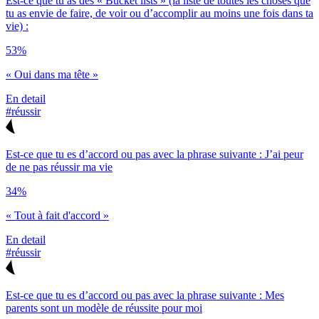
Est-ce que tu as des « Bucket lists » (la liste de toutes les choses que
tu as envie de faire, de voir ou d’accomplir au moins une fois dans ta
vie) :
53%
« Oui dans ma tête »
En detail
#réussir
Est-ce que tu es d’accord ou pas avec la phrase suivante : J’ai peur
de ne pas réussir ma vie
34%
« Tout à fait d'accord »
En detail
#réussir
Est-ce que tu es d’accord ou pas avec la phrase suivante : Mes
parents sont un modèle de réussite pour moi