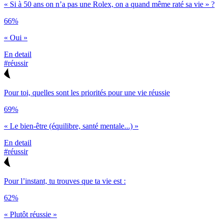
« Si à 50 ans on n’a pas une Rolex, on a quand même raté sa vie » ?
66%
« Oui »
En detail
#réussir
Pour toi, quelles sont les priorités pour une vie réussie
69%
« Le bien-être (équilibre, santé mentale...) »
En detail
#réussir
Pour l’instant, tu trouves que ta vie est :
62%
« Plutôt réussie »