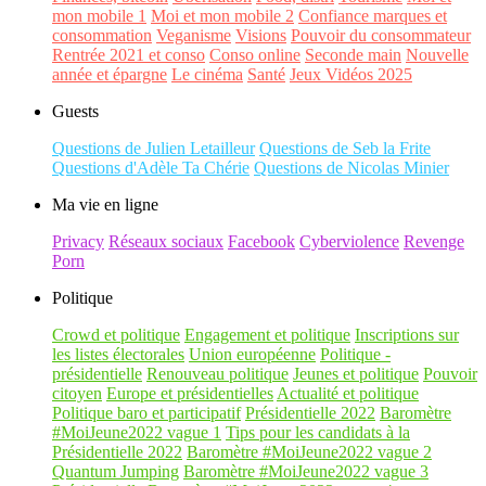
mon mobile 1
Moi et mon mobile 2
Confiance marques et
consommation
Veganisme
Visions
Pouvoir du consommateur
Rentrée 2021 et conso
Conso online
Seconde main
Nouvelle
année et épargne
Le cinéma
Santé
Jeux Vidéos 2025
Guests
Questions de Julien Letailleur
Questions de Seb la Frite
Questions d'Adèle Ta Chérie
Questions de Nicolas Minier
Ma vie en ligne
Privacy
Réseaux sociaux
Facebook
Cyberviolence
Revenge
Porn
Politique
Crowd et politique
Engagement et politique
Inscriptions sur
les listes électorales
Union européenne
Politique -
présidentielle
Renouveau politique
Jeunes et politique
Pouvoir
citoyen
Europe et présidentielles
Actualité et politique
Politique baro et participatif
Présidentielle 2022
Baromètre
#MoiJeune2022 vague 1
Tips pour les candidats à la
Présidentielle 2022
Baromètre #MoiJeune2022 vague 2
Quantum Jumping
Baromètre #MoiJeune2022 vague 3