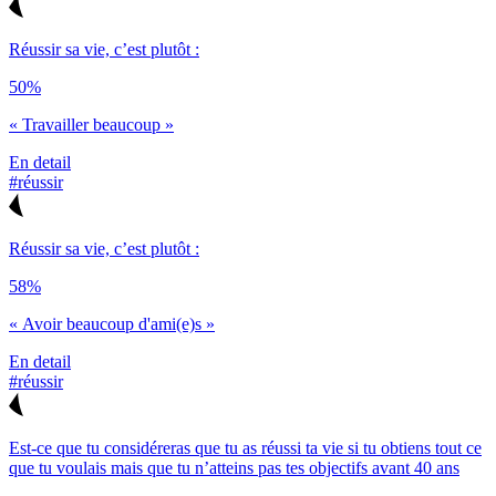
Réussir sa vie, c’est plutôt :
50%
« Travailler beaucoup »
En detail
#réussir
Réussir sa vie, c’est plutôt :
58%
« Avoir beaucoup d'ami(e)s »
En detail
#réussir
Est-ce que tu considéreras que tu as réussi ta vie si tu obtiens tout ce
que tu voulais mais que tu n’atteins pas tes objectifs avant 40 ans