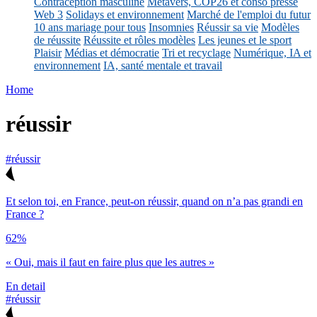
Contraception masculine
Métavers, COP26 et conso presse
Web 3
Solidays et environnement
Marché de l'emploi du futur
10 ans mariage pour tous
Insomnies
Réussir sa vie
Modèles
de réussite
Réussite et rôles modèles
Les jeunes et le sport
Plaisir
Médias et démocratie
Tri et recyclage
Numérique, IA et
environnement
IA, santé mentale et travail
Home
réussir
#réussir
Et selon toi, en France, peut-on réussir, quand on n’a pas grandi en
France ?
62%
« Oui, mais il faut en faire plus que les autres »
En detail
#réussir