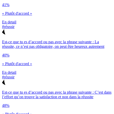
41%
« Plutôt d'accord »
En detail
#réussir
Est-ce que tu es d’accord ou pas avec la phrase suivante : La
réussite, ce n’est pas obligatoire, on peut être heureux autrement
40%
« Plutôt d'accord »
En detail
#réussir
Est-ce que tu es d’accord ou pas avec la phrase suivante : C’est dans
l’effort qu’on trouve la satisfaction et non dans la réussite
48%