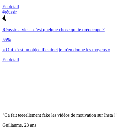
En detail
#réussir
Réussir ta vie… c’est quelque chose qui te préoccupe ?
55%
« Oui, c'est un objectif clair et je m'en donne les moyens »
En detail
"Ca fait teeeellement fake les vidéos de motivation sur Insta !"
Guillaume, 23 ans