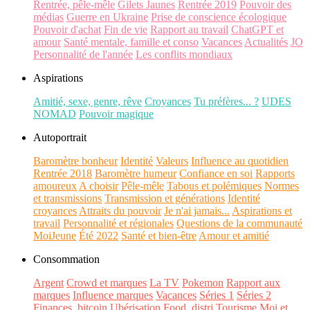
Rentrée, pêle-mêle
Gilets Jaunes
Rentrée 2019
Pouvoir des
médias
Guerre en Ukraine
Prise de conscience écologique
Pouvoir d'achat
Fin de vie
Rapport au travail
ChatGPT et
amour
Santé mentale, famille et conso
Vacances
Actualités
JO
Personnalité de l'année
Les conflits mondiaux
Aspirations
Amitié, sexe, genre, rêve
Croyances
Tu préfères... ?
UDES
NOMAD
Pouvoir magique
Autoportrait
Baromètre bonheur
Identité
Valeurs
Influence au quotidien
Rentrée 2018
Baromètre humeur
Confiance en soi
Rapports
amoureux
A choisir
Pêle-mêle
Tabous et polémiques
Normes
et transmissions
Transmission et générations
Identité
croyances
Attraits du pouvoir
Je n'ai jamais...
Aspirations et
travail
Personnalité et régionales
Questions de la communauté
MoiJeune
Été 2022
Santé et bien-être
Amour et amitié
Consommation
Argent
Crowd et marques
La TV
Pokemon
Rapport aux
marques
Influence marques
Vacances
Séries 1
Séries 2
Finances, bitcoin
Ubérisation
Food, distri
Tourisme
Moi et